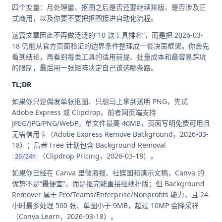
四个变量：月处理量、抠图之后是否还要继续排版、是否涉及正
式商用，以及你要不要把抠图接进自动化流程。
这篇文章因此不再做泛泛的“10 款工具排名”，而是把 2026-03-
18 仍能从官方页面验证的边界条件整理成一套决策框架。你会先
看到结论，再看到每类工具的适用前提、批量成本和最容易踩坑
的限制，最后用一张矩阵决定自己该选哪条路。
TL;DR
如果你只是偶发单张抠图、只想马上拿到透明 PNG，先试
Adobe Express 或 Clipdrop。前者网页端支持
JPEG/JPG/PNG/WebP，单文件最高 40MB，页面写明免费可用且
无需信用卡（Adobe Express Remove Background，2026-03-
18）；后者 Free 计划包含 Background Removal
（Clipdrop Pricing，2026-03-18）。
20/24h
如果你已经在 Canva 里做海报、社媒图和演示文稿，Canva 的
优势不是“最便宜”，而是抠完能直接继续排版；但 Background
Remover 属于 Pro/Teams/Enterprise/Nonprofits 能力，且 24
小时最多处理 500 张、单图小于 9MB，超过 10MP 会降采样
（Canva Learn，2026-03-18）。