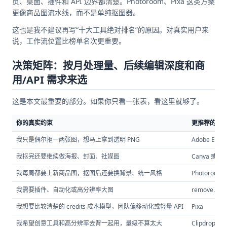
页、桌面、插件和 API 边界都清楚。Photoroom、Pixa 这类方案
更像商品图流水线，而不是单纯抠图器。
这也是我不建议再写“十大工具绝对排名”的原因。对真实用户来
说，工作流位置比榜单名次更重要。
决策矩阵：按月处理量、后续编辑深度和商
用/API 需求来选
这是本文最重要的部分。如果你只看一张表，看这里就够了。
你的真实约束
更推荐的选
我只是偶尔抠一两张图，想马上拿到透明 PNG
Adobe Expre
我抠完还要继续做海报、封面、社媒图
Canva 或 Ad
我每周都要上新商品图，抠图后还要换背景、统一风格
Photoroom
我需要插件、自动化或高分辨率大图
remove.bg
我想要比较清楚的 credits 成本模型，团队偏移动化或轻量 API
Pixa
我希望创意工具和高分辨率去背一起用，量级不算太大
Clipdrop