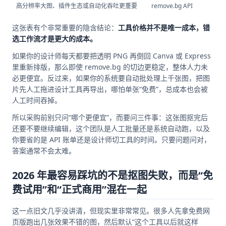
高分辨率大图、插件生态或自动化吞吐更重要
remove.bg API
这张表有个非常重要的隐含结论：
工具价格并不是唯一成本，错
选工作流才是更大的成本。
如果你的设计师每天都要把透明 PNG 再倒回 Canva 或 Express
里重新排版，那么即使 remove.bg 的切边更稳定，整体人力未
必更便宜。反过来，如果你的系统要自动批处理上千张图，把图
片先人工拖进设计工具再导出，哪怕单张“免费”，总成本也会被
人工时间吞掉。
所以采购前别只问“哪个更便宜”，而要问三件事：这张图抠完后
还要不要继续编辑，这个团队是人工批量还是系统自动跑，以及
你要省的是 API 账单还是设计师切工具的时间。只要问题问对，
答案通常不会太难。
2026 年最容易踩坑的不是抠图失败，而是“免
费试用”和“正式商用”混在一起
这一点旧文几乎没讲清，但现实里非常常见。很多人先拿免费网
页版跑出几张效果不错的图，然后默认“这个工具以后就这样