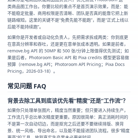
类商品图工作台。你要比较的重点不是首页演示效果，而是：能
不能稳定批量、商用权限是否清晰、团队是否真的能靠它把上新
链路缩短。这里的关键不是“免费先能不能跑”，而是“正式上线以
后能不能持续跑”。
如果你是开发者或自动化负责人，先把需求拆成两类：你到底更
在意高分辨率和吞吐，还是更在意单张成本透明。如果是前者，
remove.bg API 的 50MP 和 500 张/分钟上限值得优先测试；如
果是后者，Photoroom Basic API 和 Pixa credits 模型更容易做
预算（remove.bg API；Photoroom API Pricing；Pixa Docs
Pricing，2026-03-18）。
常见问题 FAQ
背景去除工具到底该优先看“精度”还是“工作流”？
如果你只处理单张图片，精度当然重要；但只要进入持续生产，
工作流几乎总比单次精度更重要。原因很简单：真正消耗时间的
不是第一次自动切边，而是抠完之后还要不要继续排版、换背
景、统一风格、导出命名，以及能不能接进团队流程。很多“精度
更高”的工具，放到真实生产里未必更省时间。