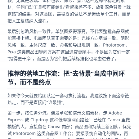
核。尤其是玻璃、塑料包装、薄纱、蒸汽这种边缘不稳定的素
材，任何自动工具都可能给出“看起来差不多、放到深色背景上就
露馅”的结果。对这类图，最稳妥的做法不是迷信单个工具，而是
把人工复核纳入流程。
最后别忽略风格一致性。单张图抠得漂亮，不代表整批商品图就
能直接上架。电商团队真正需要的是：光线方向尽量一致、阴影
风格一致、主体尺度一致、命名和导出规则一致。Photoroom、
Pixa 这类商品图导向方案在这里通常更顺手，不是因为它们一定
“抠得更干净”，而是因为它们把后续标准化也考虑进去了。
推荐的落地工作流：把“去背景”当成中间环
节，而不是终点
如果你今天就要给团队定一套可执行流程，我建议按下面这条链
路走，而不是直接问“谁最强”。
第一步，按任务分流。偶发单张和演示文稿素材，走 Adobe
Express 或 Clipdrop 这种低摩擦网页路径；已经在 Canva 里做
模板的人，直接留在 Canva 内部；商品图和持续上新团队，优先
试 Photoroom 这类商品图工作台；要接系统自动化的团队，再