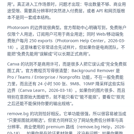
用”。真正进入工作场景时，问题才出现：导出数量不够、商业用
途受限、需要高分辨率时突然进入付费层，或者 API 和网页版根
本不是同一套成本结构。
Photoroom 的边界就很典型。官方帮助中心明确写到，免费账户
仅限个人用途，订阅用户可用于商业用途；同时 Web/移动端免
费账户每月 250 exports（Photoroom Help Center，2026-03-
18）。这意味着它非常适合先试样片，但如果你是电商团队，不
能把“免费先能用”误解成“可以长期正式商用”。
Canva 的坑则不是商用许可，而是很多人把它误认成“完全免费抠
图工具”。官方教程页写得很清楚：Background Remover 是
Pro / Teams / Enterprise / Nonprofits 功能，不在一般免费能
力里，而且还有 24 小时 500 张、9MB、10MP 降采样这些实际
边界（Canva Learn，2026-03-18）。如果你的图片很多、而且
特别在意原始大图细节，就不能只看它“能不能抠”，要看它“抠完
之后还能不能保持你要的输出规格”。
remove.bg 的坑则恰好相反。它单功能很强，所以很容易被当成
“只要抠图就闭眼选”。但官方同样区分了网站免费低分辨率与高
分辨率、商业使用的 premium 路线（remove.bg Help，2026-
03-18）。如果你是在验证素材效果，这没有问题；如果你要跑