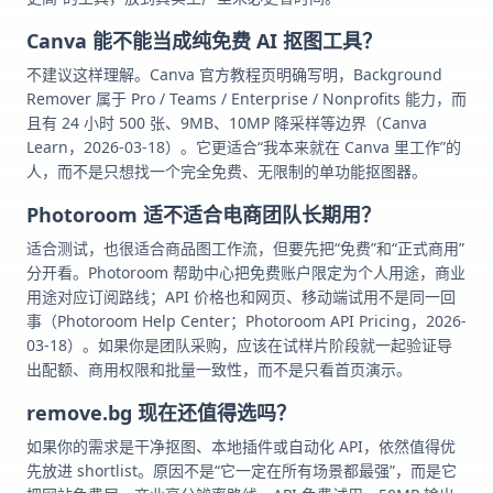
Canva 能不能当成纯免费 AI 抠图工具？
不建议这样理解。Canva 官方教程页明确写明，Background
Remover 属于 Pro / Teams / Enterprise / Nonprofits 能力，而
且有 24 小时 500 张、9MB、10MP 降采样等边界（Canva
Learn，2026-03-18）。它更适合“我本来就在 Canva 里工作”的
人，而不是只想找一个完全免费、无限制的单功能抠图器。
Photoroom 适不适合电商团队长期用？
适合测试，也很适合商品图工作流，但要先把“免费”和“正式商用”
分开看。Photoroom 帮助中心把免费账户限定为个人用途，商业
用途对应订阅路线；API 价格也和网页、移动端试用不是同一回
事（Photoroom Help Center；Photoroom API Pricing，2026-
03-18）。如果你是团队采购，应该在试样片阶段就一起验证导
出配额、商用权限和批量一致性，而不是只看首页演示。
remove.bg 现在还值得选吗？
如果你的需求是干净抠图、本地插件或自动化 API，依然值得优
先放进 shortlist。原因不是“它一定在所有场景都最强”，而是它