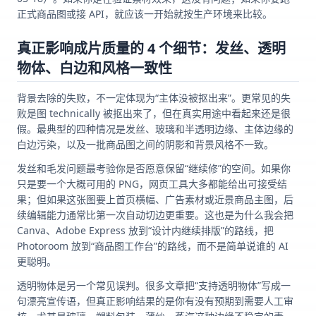
正式商品图或接 API，就应该一开始就按生产环境来比较。
真正影响成片质量的 4 个细节：发丝、透明
物体、白边和风格一致性
背景去除的失败，不一定体现为“主体没被抠出来”。更常见的失
败是图 technically 被抠出来了，但在真实用途中看起来还是很
假。最典型的四种情况是发丝、玻璃和半透明边缘、主体边缘的
白边污染，以及一批商品图之间的阴影和背景风格不一致。
发丝和毛发问题最考验你是否愿意保留“继续修”的空间。如果你
只是要一个大概可用的 PNG，网页工具大多都能给出可接受结
果；但如果这张图要上首页横幅、广告素材或近景商品主图，后
续编辑能力通常比第一次自动切边更重要。这也是为什么我会把
Canva、Adobe Express 放到“设计内继续排版”的路线，把
Photoroom 放到“商品图工作台”的路线，而不是简单说谁的 AI
更聪明。
透明物体是另一个常见误判。很多文章把“支持透明物体”写成一
句漂亮宣传语，但真正影响结果的是你有没有预期到需要人工审