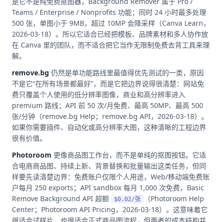
是它不是纯免费抠图器，Background Remover 属于 Pro /
Teams / Enterprise / Nonprofits 功能；同时 24 小时最多处理
500 张，单图小于 9MB，超过 10MP 会降采样（Canva Learn，
2026-03-18）。所以它适合已经把模板、品牌素材和多人协作放
在 Canva 里的团队，而不适合把它当作无限制免费去背工具来理
解。
remove.bg
仍然是单功能路线里最值得优先测试的一类，原因
不是它“在所有场景都最好”，而是它把边界说得很清楚：网站免
费只覆盖个人使用的低分辨率图像，商业和高分辨率进入
premium 路线；API 前 50 次/月免费、最高 50MP、最高 500
张/分钟（remove.bg Help；remove.bg API，2026-03-18）。
如果你需要插件、自动化或高分辨率大图，这种清晰的工程边界
很有价值。
Photoroom
更像商品图工作台，而不是单纯的抠图按钮。它适
合电商商品图、持续上新、背景替换和批量输出这类任务，但同
样要先读清楚边界：免费账户仅限个人用途，Web/移动端免费账
户每月 250 exports；API sandbox 每月 1,000 次免费，Basic
Remove Background API 超额
（Photoroom Help
$0.02/张
Center；Photoroom API Pricing，2026-03-18）。这意味着它
很适合试样片，也很适合正式商品图流程，但两者的成本结构并