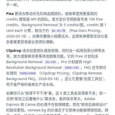
不一样。
Pixa
更适合移动优先的商品图团队，或者希望用更直观的
credits 模型接 API 的团队。官方定价写明新账号有 100 free
credits，Background Removal 为 5 credits/图，credits 按 1
cent each 计费，相当于约
（Pixa Docs Pricing，
$0.05/张
2026-03-18）。如果你要做小规模试点，这类账单模型往往比复
杂套餐更容易被业务团队理解。
Clipdrop
适合创意团队偶发抠图，同时会一起用到高分辨率去
背、放大或替换背景等其他图像功能。它的 Free 计划包含
Background Removal
，Pro 计划提供 High
20/24h
Resolution Background Removal
；FAQ 还写明可
1000/24h
处理到
（Clipdrop Pricing；Clipdrop Remove
5000x5000
Background FAQ，2026-03-18）。这让它更像“创意工具包”，
而不是严格的电商生产流水线。
如果你只从“抠得干不干净”看，这 6 类工具会显得差不多；但一
旦把“抠完之后要做什么”算进去，差异就非常大。Adobe
Express 和 Canva 的价值不在极限精度，而在“抠完后继续设计”
的路径更短。remove.bg 的价值在于它把单功能做得很彻底，网