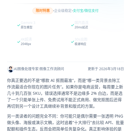
·
·
限时特惠
企业级稳定
支付宝/微信支付
Gemini 3
国内直连
原生模型
20ms延迟
4K超清
30s出图
2048px
极速响应
AI图像处理专家
·
图像工作流顾问
更新于 2026年3月18日
你真正要选的不是“哪款 AI 抠图最准”，而是“哪一类背景去除工
作流最适合你现在的图片任务”。如果你是电商运营，每周要上新
几十到几百张 SKU，错误选择通常不是边缘多 2% 白边，而是选
了一个只能单张上传、免费试用不能正式商用、做完抠图后还得
再切到另一个设计工具继续补背景和版式的方案。
另一类读者的问题完全不同：你可能只是偶尔需要一张透明 PNG
做头像、海报或演示文稿，这时追着“十大排行”去比较 API、批量
配额和插件生态，反而会把简单任务复杂化。真正影响体验的是