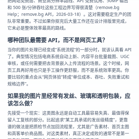
把网站免费层、商业高分辨率路线、API 免费试用、50MP 输出
和 500 张/分钟吞吐这些工程边界写得很清楚（remove.bg
Help；remove.bg API，2026-03-18）。这对需要稳定生产的团
队非常重要。不过如果你抠完后大量工作还在设计排版里完成，
它未必是整体效率最高的路线。
哪种团队最需要 API，而不是网页工具？
当你的图片处理已经变成“系统流程”的一部分时，就该认真看 API
了。典型情况包括电商系统自动上新、内容平台批量裁图、UGC
审核，或任何需要把去背景嵌入上传流程的场景。这个时候，网
页工具再好用也只是手工操作更舒服，而不是系统效率更高。你
要比较的重点会从“网页体验”转成“单位成本、吞吐、失败重试和
规格边界”。
如果我的图片里经常有发丝、玻璃和透明包装，应
该怎么做？
先接受一个现实：这类图永远是自动工具最容易失真、最值得保
留人工复核的部分。比起追求“某工具承诺的发丝级精度”，更靠
谱的做法是把质检节点加回流程里，尤其是广告素材、首页主图
和高客单价商品图。对这类素材，真正决定成败的通常不是第一