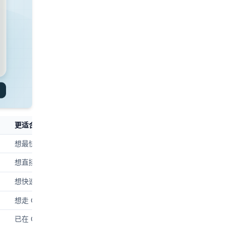
更适合谁
想最快验证一个图像编辑原型的开发者
想直接测 image-to-image 工作流的人
想快速测 prompt + strength 改图逻辑的人
想走 Google 生态、要原生图像编辑和多轮编辑的人
已在 OpenAI 栈里构建、想统一图像编辑与多轮工作流的人