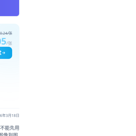
0.24/张
05
/张
试
26年3月18日
不能先用
费图像到图