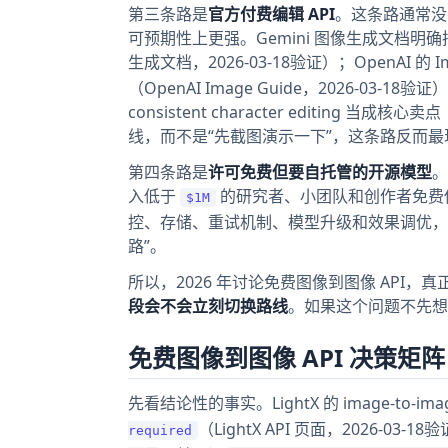
第三条路是
官方付费编辑 API
。这条路通常没
可预期性上更强。Gemini 图像生成文档明确把 i
生成文档，2026-03-18验证）；OpenAI 的 I
（OpenAI Image Guide，2026-03-18验证）；FL
consistent character editing 当成
线，而不是“先截图演示一下”，这条路反而最
第四条路是
许可免费但要自托管的开源模型
。
入低于
的研究者、小团队和创作者免费使用（St
$1M
控、存储、重试机制、模型升级和效果调优，
路”。
所以，2026 年讨论免费图像到图像 API，
段会不会立刻切换路线
。如果这个问题不先想
免费图像到图像 API 决策
先看结论性的事实。LightX 的 image-to-i
（LightX API 页面，2026-03-18验证
required