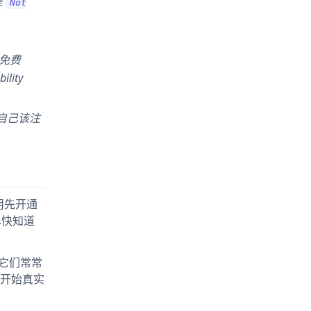
是
Not
免费
ity
自己该注
用先开通
尽快知道
。它们常常
开始真实