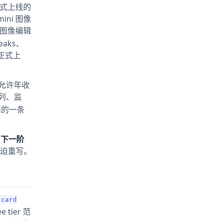
式上线的
ini 图像
保真图像编辑
weaks、
标是正式上
实允许年收
队列、监
高的一条
，下一阶
迫重写。
 card
 tier 范