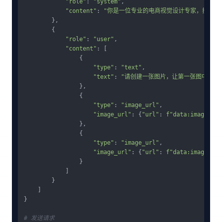
"role"
: 
"system"
,

"content"
: 
"你是一位专业的电商视觉设计专家，擅长生
        },

        {

"role"
: 
"user"
,

"content"
: [

                {

"type"
: 
"text"
,

"text"
: 
"请创建一张图片，让第一张图中的模
                },

                {

"type"
: 
"image_url"
,

"image_url"
: {
"url"
: 
f"data:image/jpe
                },

                {

"type"
: 
"image_url"
,

"image_url"
: {
"url"
: 
f"data:image/jpe
                }

            ]

        }

    ]

}

# 发送请求