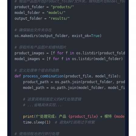
# 假设产品图片在product_folder文件夹，模特图片在model_folder
product_folder = 
"products/"
model_folder = 
"models/"
output_folder = 
"results/"
# 确保输出文件夹存在
os.makedirs(output_folder, exist_ok=
True
)

# 获取所有产品图片和模特图片
product_images = [f 
for
 f 
in
 os.listdir(product_folder) 
i
model_images = [f 
for
 f 
in
 os.listdir(model_folder) 
if
 f.
# 定义处理单个组合的函数
def
process_combination
(
product_file, model_file
):

    product_path = os.path.join(product_folder, product_fi
    model_path = os.path.join(model_folder, model_file)

# 这里调用前面定义的API处理逻辑
# ...省略具体实现...
print
(
f"处理完成: 产品 
{product_file}
 + 模特 
{model_fil
    time.sleep(
1
)  
# 避免API调用过于频繁
# 使用线程池进行并行处理