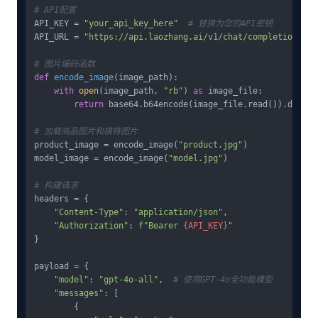
# API配置
API_KEY = 
"your_api_key_here"
# 替换为您的API密钥
API_URL = 
"https://api.laozhang.ai/v1/chat/completions"
# 图片编码函数
def
encode_image
(
image_path
):

with
open
(image_path, 
"rb"
) 
as
 image_file:

return
 base64.b64encode(image_file.read()).decode
# 加载商品图片和模特图片
product_image = encode_image(
"product.jpg"
)

model_image = encode_image(
"model.jpg"
)

# 构建请求
headers = {

"Content-Type"
: 
"application/json"
,

"Authorization"
: 
f"Bearer 
{API_KEY}
"
}

payload = {

"model"
: 
"gpt-4o-all"
,  
# 使用GPT-4o全功能模型
"messages"
: [

        {
