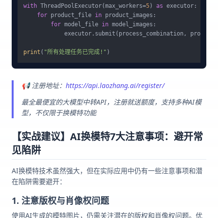
with
 ThreadPoolExecutor(max_workers=
5
) 
as
 executor:

for
 product_file 
in
 product_images:

for
 model_file 
in
 model_images:

            executor.submit(process_combination, product_
print
(
"所有处理任务已完成!"
📢 注册地址：
https://api.laozhang.ai/register/
最全最便宜的大模型中转API，注册就送额度，支持多种AI模
型，不仅限于换模特功能
【实战建议】AI换模特7大注意事项：避开常
见陷阱
AI换模特技术虽然强大，但在实际应用中仍有一些注意事项和潜
在陷阱需要避开：
1. 注意版权与肖像权问题
使用AI生成的模特图片，仍需关注潜在的版权和肖像权问题。优