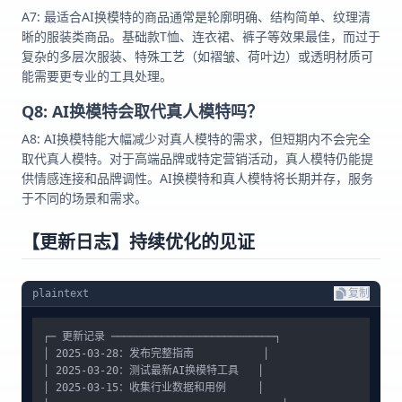
A7: 最适合AI换模特的商品通常是轮廓明确、结构简单、纹理清
晰的服装类商品。基础款T恤、连衣裙、裤子等效果最佳，而过于
复杂的多层次服装、特殊工艺（如褶皱、荷叶边）或透明材质可
能需要更专业的工具处理。
Q8: AI换模特会取代真人模特吗？
A8: AI换模特能大幅减少对真人模特的需求，但短期内不会完全
取代真人模特。对于高端品牌或特定营销活动，真人模特仍能提
供情感连接和品牌调性。AI换模特和真人模特将长期并存，服务
于不同的场景和需求。
【更新日志】持续优化的见证
plaintext
复制
┌─ 更新记录 ──────────────────────────┐

│ 2025-03-28：发布完整指南           │

│ 2025-03-20：测试最新AI换模特工具   │

│ 2025-03-15：收集行业数据和用例     │
