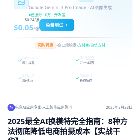
Google Gemini 3 Pro Image · AI图像生成
已服务 10万+ 开发者
$0.24/张
免费测试
$0.05
/张
·
·
限时特惠
企业级稳定
支付宝/微信支付
Gemini 3
国内直连
原生模型
20ms延迟
4K超清
30s出图
2048px
极速响应
电商AI应用专家
·
人工智能应用顾问
2025年3月28日
2025最全AI换模特完全指南：8种方
法彻底降低电商拍摄成本【实战干