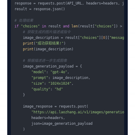
response = requests.post(API_URL, headers=headers, json=pa
result = response.json()

# 处理结果
if
"choices"
in
 result 
and
len
(result[
"choices"
]) > 
0
:

# 获取生成的图片描述或指令
    image_description = result[
"choices"
][
0
][
"message"
][
"
print
(
"成功获取结果!"
)

print
(image_description)

# 根据描述进一步生成图像
    image_generation_payload = {

"model"
: 
"gpt-4o"
,

"prompt"
: image_description,

"size"
: 
"1024x1024"
,

"quality"
: 
"hd"
    }

    image_response = requests.post(

"https://api.laozhang.ai/v1/images/generations"
,

        headers=headers,

        json=image_generation_payload

    )
