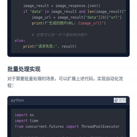
    image_result = image_response.json()

if
"data"
in
 image_result 
and
len
(image_result[
"data"
        image_url = image_result[
"data"
][
0
][
"url"
]

print
(
f"生成的图片URL: 
{image_url}
"
)

# 这里可以进一步下载和保存图片
else
:

print
(
"请求失败:"
批量处理实现
对于需要批量处理的场景，可以扩展上述代码，实现自动化流
程：
python
复制
import
import
from
 concurrent.futures 
import
 ThreadPoolExecutor
