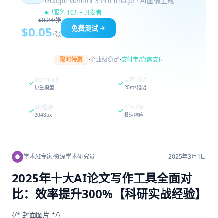
Google Gemini 3 Pro Image · AI图像生成
已服务 10万+ 开发者
$0.24/张
免费测试
$0.05
/张
·
·
限时特惠
企业级稳定
支付宝/微信支付
Gemini 3
国内直连
原生模型
20ms延迟
4K超清
30s出图
2048px
极速响应
学术AI专家
·
资深学术研究员
2025年3月1日
2025年十大AI论文写作工具全面对
比：效率提升300%【科研实战经验】
{/* 封面图片 */}