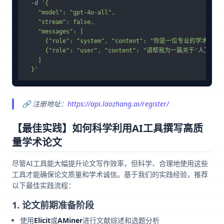
  -d 
'{

    "model": "gpt-4o-all",

    "stream": false,

    "messages": [

      {"role": "system", "content": "你是一位专业
      {"role": "user", "content": "请帮我为一篇关于'
人工智能
    ]

  }'
🔗 注册地址：
https://api.laozhang.ai/register/
【最佳实践】如何科学利用AI工具撰写高质
量学术论文
尽管AI工具能大幅提升论文写作效率，但科学、合理地使用这些
工具才能确保论文质量和学术诚信。基于我们的实践经验，推荐
以下最佳实践流程：
1. 论文前期准备阶段
使用
Elicit
或
AMiner
进行文献综述和选题分析