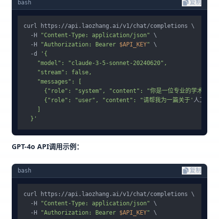
bash
复制
curl https://api.laozhang.ai/v1/chat/completions \

  -H 
"Content-Type: application/json"
 \

  -H 
"Authorization: Bearer 
$API_KEY
"
 \

  -d 
'{

    "model": "claude-3-5-sonnet-20240620",

    "stream": false,

    "messages": [

      {"role": "system", "content": "你是一位专业
      {"role": "user", "content": "请帮我为一篇关于'
人工智能
    ]

  }'
GPT-4o API调用示例：
bash
复制
curl https://api.laozhang.ai/v1/chat/completions \

  -H 
"Content-Type: application/json"
 \

  -H 
"Authorization: Bearer 
$API_KEY
"
 \
