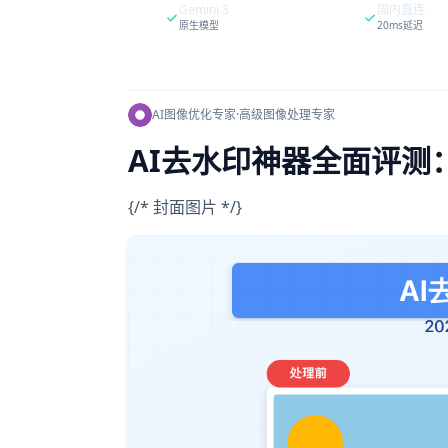
Gemini 3
国内直连
原生模型
20ms延迟
AI图像优化专家
·
高级图像处理专家
AI去水印神器全面评测
{/* 封面图片 */}