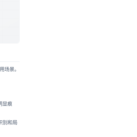
适用场景。
明显痕
印识别和局