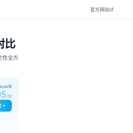
官方网站
对比
全性全方
0.24/张
05
/张
试