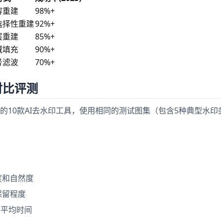
容重建
98%+
选择性重建
92%+
层重建
85%+
域填充
90%+
号滤波
70%+
具对比评测
10款AI去水印工具，使用相同的测试图集（包含5种典型水印类
度和自然度
保留程度
的平均时间