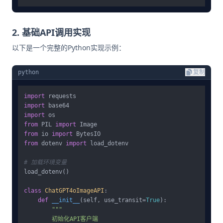
2. 基础API调用实现
以下是一个完整的Python实现示例：
python
复制
import
import
import
from
 PIL 
import
from
 io 
import
from
 dotenv 
import
 load_dotenv

# 加载环境变量
load_dotenv()

class
ChatGPT4oImageAPI
:

def
__init__
(
self, use_transit=
True
):

"""

        初始化API客户端
