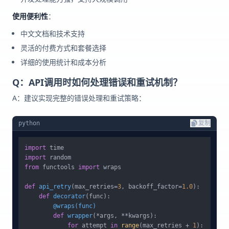
使用便利性
：
中文文档和技术支持
灵活的付费方式和套餐选择
详细的使用统计和成本分析
Q：API调用时如何处理错误和重试机制？
A：建议实现完整的错误处理和重试策略：
python
复制
import
import
from
 functools 
import
 wraps

def
api_retry
(
max_retries=
3
, backoff_factor=
1.0
):

def
decorator
(
func
        @wraps(
func
)
def
wrapper
(
*args, **kwargs
):

for
 attempt 
in
range
(max_retries + 
1
):
