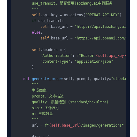
        use_transit: 是否使用laozhang.ai中转服务

        """
self
.api_key = os.getenv(
'OPENAI_API_KEY'
)

if
 use_transit:

self
.base_url = 
"https://api.laozhang.ai/v1"
else
:

self
.base_url = 
"https://api.openai.com/v1"
self
.headers = {

"Authorization"
: 
f"Bearer 
{self.api_key}
"
,

"Content-Type"
: 
"application/json"
        }

def
generate_image
(
self, prompt, quality=
"standard"
, 
"""

        生成图像

        prompt: 文本描述

        quality: 质量级别 (standard/hd/ultra)

        size: 图像尺寸

        n: 生成数量

        """
        url = 
f"
{self.base_url}
/images/generations"
        data = {
