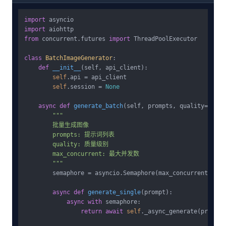
import
import
from
 concurrent.futures 
import
 ThreadPoolExecutor

class
BatchImageGenerator
:

def
__init__
(
self, api_client
):

self
.api = api_client

self
.session = 
None
async
def
generate_batch
(
self, prompts, quality=
"stan
"""

        批量生成图像

        prompts: 提示词列表

        quality: 质量级别

        max_concurrent: 最大并发数

        """
        semaphore = asyncio.Semaphore(max_concurrent)

async
def
generate_single
(
prompt
):

async
with
 semaphore:

return
await
self
._async_generate(prompt,