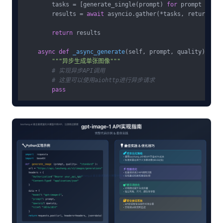
        tasks = [generate_single(prompt) 
for
 prompt 
in
 pr
        results = 
await
 asyncio.gather(*tasks, return_exc
return
 results

async
def
_async_generate
(
self, prompt, quality
):

"""异步生成单张图像"""
# 实现异步API调用
# 这里可以使用aiohttp进行异步请求
pass