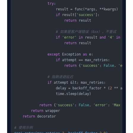
try
:

                    result = func(*args, **kwargs)

if
 result[
'success'
]:

return
 result

# 如果是客户端错误（4xx），不重试
if
'error'
in
 result 
and
'4'
in
str
(r
return
 result

except
 Exception 
as
 e:

if
 attempt == max_retries:

return
 {
'success'
: 
False
, 
'error'
# 指数退避延迟
if
 attempt &lt; max_retries:

                    delay = backoff_factor * (
2
 ** attemp
                    time.sleep(delay)

return
 {
'success'
: 
False
, 
'error'
: 
'Max retri
return
 wrapper

return
 decorator

# 使用示例