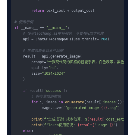
return
 text_cost + output_cost

# 使用示例
if
 __name__ == 
"__main__"
:

# 使用laozhang.ai中转服务，享受40%成本优惠
    api = ChatGPT4oImageAPI(use_transit=
True
)

# 生成高质量商业产品图
    result = api.generate_image(

        prompt=
"一款现代简约风格的智能手表，白色表带，黑色表盘，
        quality=
"hd"
,

        size=
"1024x1024"
    )

if
 result[
'success'
]:

# 保存生成的图像
for
 i, image 
in
enumerate
(result[
'images'
]):

            image.save(
f"generated_image_
{i}
.png"
)

print
(
f"生成成功！成本估算: $
{result[
'cost_estimate
print
(
f"Token使用情况: 
{result[
'usage'
]}
"
)

else
:
