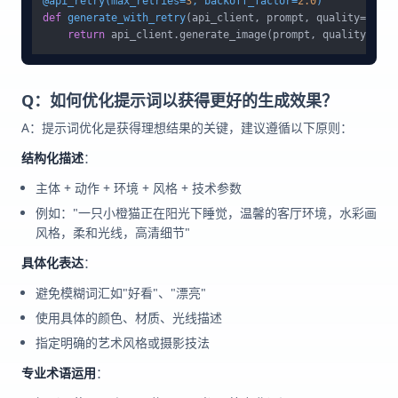
@api_retry(
max_retries=
3
, backoff_factor=
2.0
)
def
generate_with_retry
(
api_client, prompt, quality=
"stan
return
Q：如何优化提示词以获得更好的生成效果？
A：提示词优化是获得理想结果的关键，建议遵循以下原则：
结构化描述
：
主体 + 动作 + 环境 + 风格 + 技术参数
例如："一只小橙猫正在阳光下睡觉，温馨的客厅环境，水彩画
风格，柔和光线，高清细节"
具体化表达
：
避免模糊词汇如"好看"、"漂亮"
使用具体的颜色、材质、光线描述
指定明确的艺术风格或摄影技法
专业术语运用
：