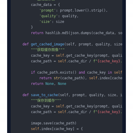
        cache_data = {

'prompt'
: prompt.lower().strip(),

'quality'
: quality,

'size'
: size

        }

return
 hashlib.md5(json.dumps(cache_data, sort_ke
def
get_cached_image
(
self, prompt, quality, size
):

"""获取缓存图像"""
        cache_key = 
self
.get_cache_key(prompt, quality, si
        cache_path = 
self
.cache_dir / 
f"
{cache_key}
.png"
if
 cache_path.exists() 
and
 cache_key 
in
self
.inde
return
str
(cache_path), 
self
.index[cache_key]

return
None
, 
None
def
save_to_cache
(
self, prompt, quality, size, image,
"""保存到缓存"""
        cache_key = 
self
.get_cache_key(prompt, quality, si
        cache_path = 
self
.cache_dir / 
f"
{cache_key}
.png"
        image.save(cache_path)

self
.index[cache_key] = {
