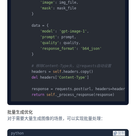
'image'
: img_file,

'mask'
: mask_file

        }

        data = {

'model'
: 
'gpt-image-1'
,

'prompt'
: prompt,

'quality'
: quality,

'response_format'
: 
'b64_json'
        }

# 移除Content-Type头，让requests自动设置
        headers = 
self
.headers.copy()

del
 headers[
'Content-Type'
]

        response = requests.post(url, headers=headers, fi
return
self
批量生成优化
对于需要大量生成图像的场景，可以实现批量处理：
python
复制