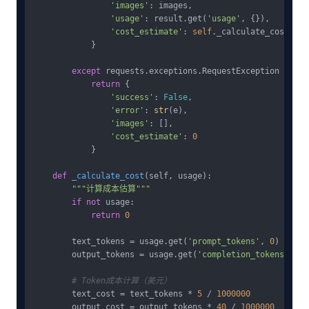
'images'
: images,

'usage'
: result.get(
'usage'
, {}),

'cost_estimate'
: 
self
._calculate_cost(res
            }

except
 requests.exceptions.RequestException 
as
 e:

return
 {

'success'
: 
False
,

'error'
: 
str
(e),

'images'
: [],

'cost_estimate'
: 
0
            }

def
_calculate_cost
(
self, usage
):

"""计算成本估算"""
if
not
 usage:

return
0
        text_tokens = usage.get(
'prompt_tokens'
, 
0
)

        output_tokens = usage.get(
'completion_tokens'
, 
0
)

# Token成本计算（美元）
        text_cost = text_tokens * 
5
 / 
1000000
        output_cost = output_tokens * 
40
 / 
1000000