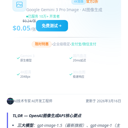
Nano Banana Pro
官方2折
4K图像
Google Gemini 3 Pro Image · AI图像生成
已服务 10万+ 开发者
$0.24/张
免费测试
$0.05
/张
·
·
限时特惠
企业级稳定
支付宝/微信支付
Gemini 3
国内直连
原生模型
20ms延迟
4K超清
30s出图
2048px
极速响应
AI技术专家
·
AI开发工程师
更新于 2026年3月16日
TL;DR — OpenAI图像生成API核心要点
三大模型
：gpt-image-1.5（最新旗舰）、gpt-image-1（主