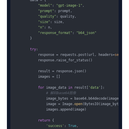
"model"
: 
"gpt-image-1"
,

"prompt"
: prompt,

"quality"
: quality,

"size"
: size,

"n"
: n,

"response_format"
: 
"b64_json"
        }

try
:

            response = requests.post(url, headers=
self
.he
            response.raise_for_status()

            result = response.json()

            images = []

for
 image_data 
in
 result[
'data'
]:

# 解码base64图像
                image_bytes = base64.b64decode(image_data
                image = Image.
open
(BytesIO(image_bytes))

                images.append(image)

return
 {

'success'
: 
True
,
