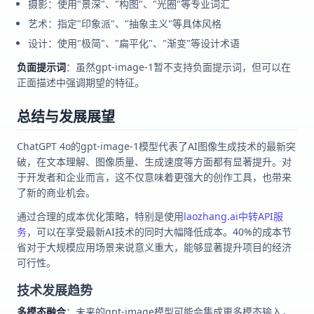
摄影：使用"景深"、"构图"、"光圈"等专业词汇
艺术：指定"印象派"、"抽象主义"等具体风格
设计：使用"极简"、"扁平化"、"渐变"等设计术语
负面提示词
：虽然gpt-image-1暂不支持负面提示词，但可以在
正面描述中强调期望的特征。
总结与发展展望
ChatGPT 4o的gpt-image-1模型代表了AI图像生成技术的最新突
破，在文本理解、图像质量、生成速度等方面都有显著提升。对
于开发者和企业而言，这不仅意味着更强大的创作工具，也带来
了新的商业机会。
通过合理的成本优化策略，特别是使用
laozhang.ai中转API服
务
，可以在享受最新AI技术的同时大幅降低成本。40%的成本节
省对于大规模应用场景来说意义重大，能够显著提升项目的经济
可行性。
技术发展趋势
多模态融合
：未来的gpt-image模型可能会集成更多模态输入，