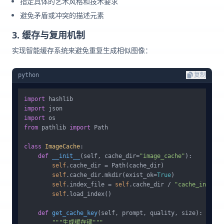
指定具体的艺术风格和技术要求
避免矛盾或冲突的描述元素
3. 缓存与复用机制
实现智能缓存系统来避免重复生成相似图像：
python
复制
import
import
import
from
 pathlib 
import
 Path

class
ImageCache
:

def
__init__
(
self, cache_dir=
"image_cache"
):

self
.cache_dir = Path(cache_dir)

self
.cache_dir.mkdir(exist_ok=
True
)

self
.index_file = 
self
.cache_dir / 
"cache_index.j
self
.load_index()

def
get_cache_key
(
self, prompt, quality, size
):

"""生成缓存键"""