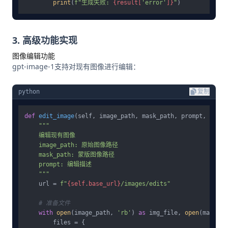
print
(
f"生成失败: 
{result[
'error'
]}
"
3. 高级功能实现
图像编辑功能
gpt-image-1支持对现有图像进行编辑：
python
复制
def
edit_image
(
self, image_path, mask_path, prompt, quali
"""

    编辑现有图像

    image_path: 原始图像路径

    mask_path: 蒙版图像路径

    prompt: 编辑描述

    """
    url = 
f"
{self.base_url}
/images/edits"
# 准备文件
with
open
(image_path, 
'rb'
) 
as
 img_file, 
open
(mask_pa
        files = {
