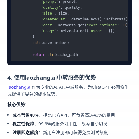
'prompt'
: prompt,

'quality'
: quality,

'size'
: size,

'created_at'
: datetime.now().isoformat(),

'cost'
: metadata.get(
'cost_estimate'
, 
0
),

'usage'
: metadata.get(
'usage'
, {})

        }

self
.save_index()

return
str
4. 使用laozhang.ai中转服务的优势
laozhang.ai
作为专业的AI API中转服务，为ChatGPT 4o图像生
成提供了显著的成本优势：
核心优势
：
成本节省40%
：相比官方API，可节省高达40%的费用
稳定性保障
：99.9%的服务可用性，故障自动切换
注册即送额度
：新用户注册即可获得免费测试额度