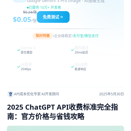
Google Gemini 3 Pro Image · AI图像生成
已服务 10万+ 开发者
$0.24/张
免费测试
$0.05
/张
·
·
限时特惠
企业级稳定
支付宝/微信支付
Gemini 3
国内直连
原生模型
20ms延迟
4K超清
30s出图
2048px
极速响应
API成本优化专家
·
AI开发顾问
2025年5月30日
2025 ChatGPT API收费标准完全指
南：官方价格与省钱攻略