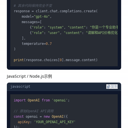
# 其余代码保持完全不变
response = client.chat.completions.create(

    model=
"gpt-4o"
,

    messages=[

        {
"role"
: 
"system"
, 
"content"
: 
"你是一个专业助手。"
},
        {
"role"
: 
"user"
, 
"content"
: 
"请解释API价格优化的重要
    ],

    temperature=
0.7
)

print
(response.choices[
0
JavaScript / Node.js示例
javascript
复制
import
OpenAI
from
'openai'
;

// 原始OpenAI API调用
const
 openai = 
new
OpenAI
({

apiKey
: 
'YOUR_OPENAI_API_KEY'
});
