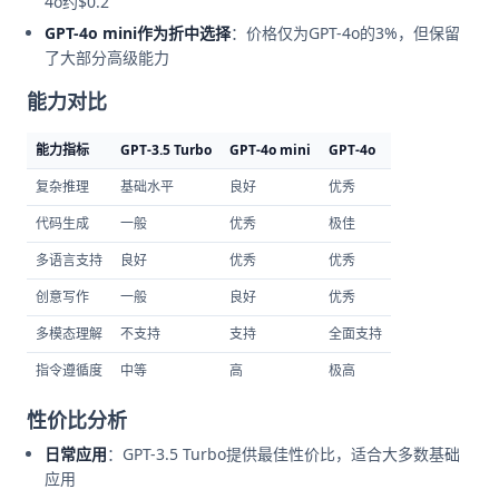
4o约$0.2
GPT-4o mini作为折中选择
：价格仅为GPT-4o的3%，但保留
了大部分高级能力
能力对比
能力指标
GPT-3.5 Turbo
GPT-4o mini
GPT-4o
复杂推理
基础水平
良好
优秀
代码生成
一般
优秀
极佳
多语言支持
良好
优秀
优秀
创意写作
一般
良好
优秀
多模态理解
不支持
支持
全面支持
指令遵循度
中等
高
极高
性价比分析
日常应用
：GPT-3.5 Turbo提供最佳性价比，适合大多数基础
应用