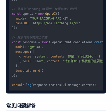
// 修改为laozhang.ai调用（仅需修改这两行）
const
 openai = 
new
OpenAI
({

apiKey
: 
'YOUR_LAOZHANG_API_KEY'
,

baseURL
: 
'https://api.laozhang.ai/v1'
});

// 其余代码保持完全不变
const
 response = 
await
 openai.
chat
.
completions
.
create
({

model
: 
'gpt-4o'
,

messages
: [

    { 
role
: 
'system'
, 
content
: 
'你是一个专业助手。'
 },

    { 
role
: 
'user'
, 
content
: 
'请解释API价格优化的重要性'
 }

  ],

temperature
: 
0.7
});

console
.
log
(response.
choices
[
0
].
message
.
content
常见问题解答