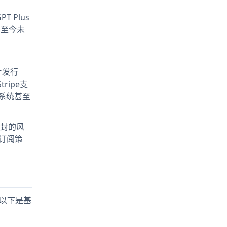
 Plus
户至今未
片发行
ripe支
系统甚至
封的风
订阅策
。以下是基