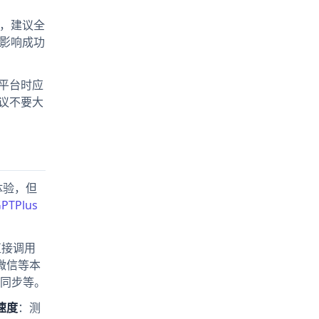
P，建议全
影响成功
平台时应
议不要大
体验，但
GPTPlus
直接调用
微信等本
同步等。
速度
：测