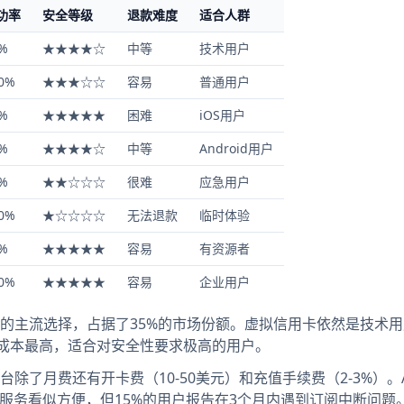
功率
安全等级
退款难度
适合人群
%
★★★★☆
中等
技术用户
0%
★★★☆☆
容易
普通用户
%
★★★★★
困难
iOS用户
%
★★★★☆
中等
Android用户
%
★★☆☆☆
很难
应急用户
0%
★☆☆☆☆
无法退款
临时体验
%
★★★★★
容易
有资源者
0%
★★★★★
容易
企业用户
的主流选择，占据了35%的市场份额。虚拟信用卡依然是技术
全但成本最高，适合对安全性要求极高的用户。
了月费还有开卡费（10-50美元）和充值手续费（2-3%）。A
代充服务看似方便，但15%的用户报告在3个月内遇到订阅中断问题