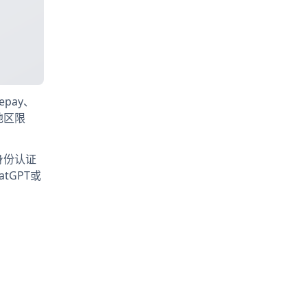
pay、
地区限
身份认证
tGPT或