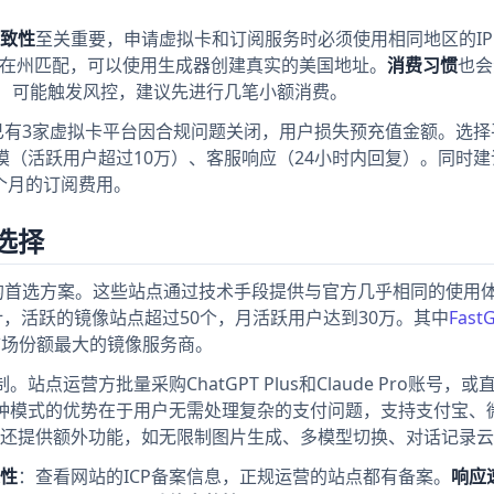
一致性
至关重要，申请虚拟卡和订阅服务时必须使用相同地区的I
所在州匹配，可以使用生成器创建真实的美国地址。
消费习惯
也会
务）可能触发风控，建议先进行几笔小额消费。
年已有3家虚拟卡平台因合规问题关闭，用户损失预充值金额。选择
模（活跃用户超过10万）、客服响应（24小时内回复）。同时建
个月的订阅费用。
选择
户的首选方案。这些站点通过技术手段提供与官方几乎相同的使用
月统计，活跃的镜像站点超过50个，月活跃用户达到30万。其中
Fast
市场份额最大的镜像服务商。
点运营方批量采购ChatGPT Plus和Claude Pro账号，或
这种模式的优势在于用户无需处理复杂的支付问题，支持支付宝、
还提供额外功能，如无限制图片生成、多模型切换、对话记录云
性
：查看网站的ICP备案信息，正规运营的站点都有备案。
响应