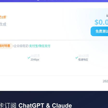
$
方2折
$0.
图像生成
免费测
·
·
限时特惠
企业级稳定
支付宝/微信支付
4K超清
30s出图
2048px
极速响应
20