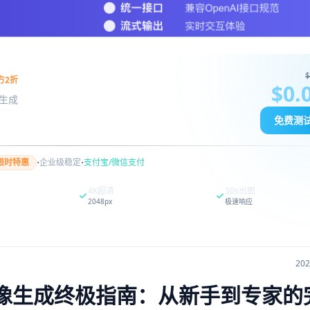
$
方2折
$0.
图像生成
免费测
·
·
限时特惠
企业级稳定
支付宝/微信支付
4K超清
30s出图
2048px
极速响应
20
色图像生成终极指南：从新手到专家的