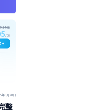
0.24/张
05
/张
试
25年5月20日
完整