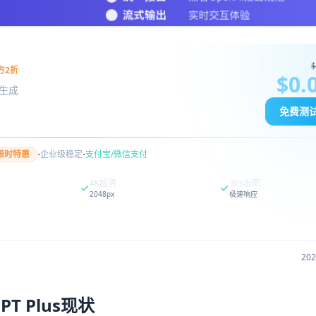
$
方2折
$0.
图像生成
免费测
·
·
限时特惠
企业级稳定
支付宝/微信支付
4K超清
30s出图
2048px
极速响应
20
T Plus现状