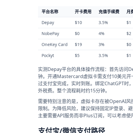
平台名称
开卡费用
充值手续费
月
Depay
$10
3.5%
$1
NobePay
$0
4%
$2
OneKey Card
$19
3%
$0
Pockyt
$5
3.5%
$1
实测Depay平台的具体操作流程：首先访问
钟。开通Mastercard虚拟卡需支付10
过支付宝完成，实时到账。绑定ChatGPT时，
外税费。整个流程耗时约15分钟。
需要特别注意的是，虚拟卡存在被OpenAI风
限制。为降低风险，建议保持固定IP登录、避
主要需要API服务而非Plus订阅，可以考虑使
支付宝/微信支付路径