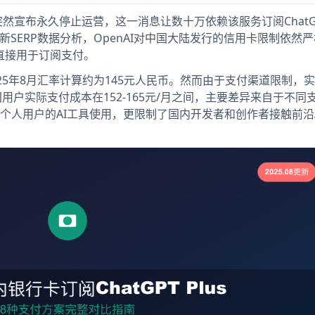
服务突然宣布永久停止运营，这一消息让数十万依赖该服务订阅ChatGPT
最新SERP数据分析，OpenAI对中国大陆发行的信用卡限制依然
无法直接用于订阅支付。
，按2025年8月汇率计算约为145元人民币。然而由于支付渠道限制，
国用户实际支付成本在152-165元/月之间，主要差异来自于不同
个人用户的AI工具使用，更限制了国内开发者和创作者接触前沿