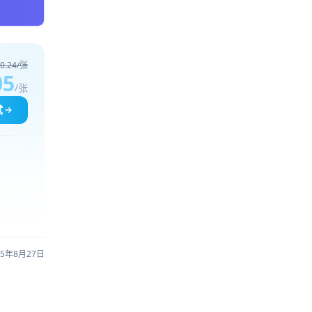
0.24/张
05
/张
试
25年8月27日