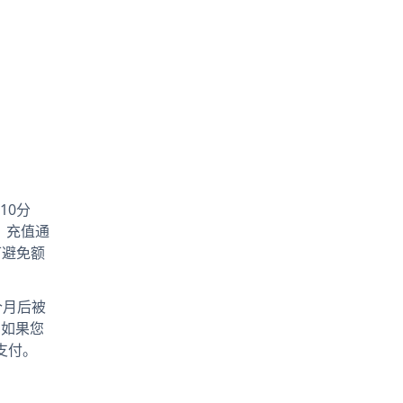
10分
。充值通
可避免额
个月后被
。如果您
支付。