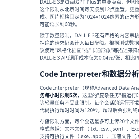
DALL-E 3是ChatGPT Plus的重要
这个限制从北京时间每天凌晨12点重置。更重
成。图片规格固定为1024×1024像素的正
可能延长到60秒。
除了数量限制，DALL-E 3还有严格的内
拒绝的请求仍会计入每日配额。根据测试数据
议使用"风格化插画"或"卡通形象"等描述来降低
DALL-E 3 API调用成本仅为0.04元/张，
Code Interpreter和数据
Code Interpreter（现称Advanced Da
务每小时限制5次
，这里的"复杂任务"指运行
等轻量任务不受此限制。每个会话的运行环境会
代码执行超时时间为120秒，超过后会强制终
存储限制方面，每个会话最多可上传20个文件
格式包括：文本文件（.txt, .csv, .json）、Exc
支持可执行文件（.exe, .app）、压缩文件（