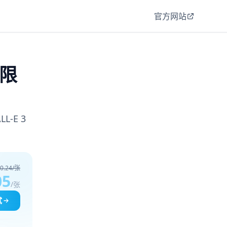
官方网站
能限
-E 3
0.24/张
05
/张
试