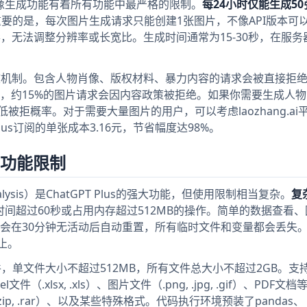
卖点，但图像生成功能有着所有功能中最严格的限制。
每24小时仅能生成5
要的是，每次图片生成请求只能创建1张图片，不像API版本可
方形，无法调整分辨率或长宽比。生成时间通常为15-30秒，在服
容审核机制。包含人物肖像、版权材料、暴力内容的请求会被直接拒
，约15%的图片请求会因内容政策被拒绝。如果你需要生成人
被拒概率。对于需要大量图片的用户，可以考虑laozhang.ai
相比Plus订阅的单张成本3.16元，节省幅度达98%。
分析功能限制
ta Analysis）是ChatGPT Plus的强大功能，但使用限制相当复杂。
复
时间超过60秒或占用内存超过512MB的操作。简单的数据查看
在30分钟无活动后自动重置，所有临时文件和变量都会丢失。Py
止。
，单文件大小不超过512MB，所有文件总大小不超过2GB。支
el文件（.xlsx, .xls）、图片文件（.png, .jpg, .gif）、PDF文
.zip, .rar）、以及某些特殊格式。代码执行环境预装了pandas、