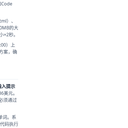
ode
html）、
0MB的大
小×2秒。
00）上
接方案，确
括输入提示
36美元。
必须通过
每单词。系
时，代码执行