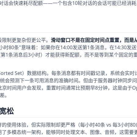
长对话会快速耗尽配额——一个包含10轮对话的会话可能已经消耗
定时段限制更复杂但更公平。
滑动窗口不是在固定时间点重置，而是
3小时80条"意味着：如果你在14:00发送第1条消息，在14:30发
:00（第1条消息后3小时）才能获得新配额，而不是等到某个固定的
Sorted Set）数据结构。每条消息都有时间戳记录，系统会实
统会预测下一条可用消息的准确时间。但由于服务器时钟同步问
北京时间用户会发现，重置时间通常比预期早8分钟，这是由于Ope
误差。
更宽松
好的使用体验，但实际限制却更严格（每小时40条 vs 每3小时8
o采用了多模态统一架构，能够同时处理文本、图像、音频，这需要