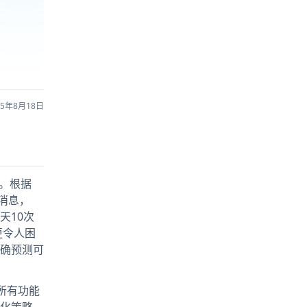
25年8月18日
。根据
条消息，
每天10次
更令人困
确预测可
年所有功能