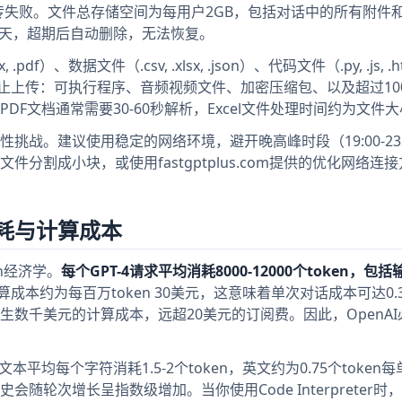
失败。文件总存储空间为每用户2GB，包括对话中的所有附件和C
保留7天，超期后自动删除，无法恢复。
df）、数据文件（.csv, .xlsx, .json）、代码文件（.py, .js, .
。但明确禁止上传：可执行程序、音频视频文件、加密压缩包、以及超过10
F文档通常需要30-60秒解析，Excel文件处理时间约为文件大
战。建议使用稳定的网络环境，避开晚高峰时段（19:00-23:
分割成小块，或使用fastgptplus.com提供的优化网络连
消耗与计算成本
en经济学。
每个GPT-4请求平均消耗8000-12000个token，包
计算成本约为每百万token 30美元，这意味着单次对话成本可达0.
数千美元的计算成本，远超20美元的订阅费。因此，OpenAI
平均每个字符消耗1.5-2个token，英文约为0.75个token
历史会随轮次增长呈指数级增加。当你使用Code Interpreter