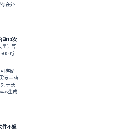
保存在外
启动10次
耗大量计算
000字
大可存储
后需要手动
。对于长
vas生成
文件不超