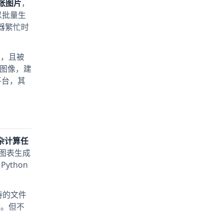
0张图片
，
以批量生
务器繁忙时
绝，且被
物图像，建
平台，其
杂计算任
、图表生成
thon
持的文件
档等。但不