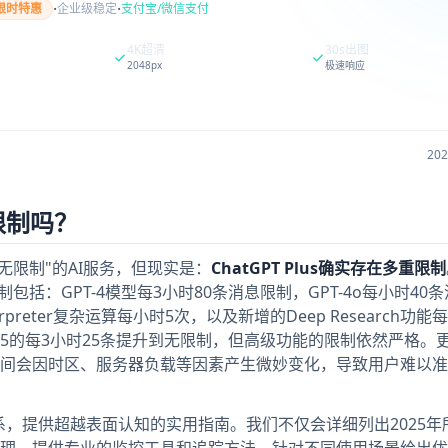
·
·
限时特惠
企业级稳定
支付宝/微信支付
4K超清
30s出图
2048px
极速响应
20
无限制吗？
了"无限制"的AI服务，但现实是：
ChatGPT Plus确实存在多重限制
制包括：GPT-4模型每3小时80条消息限制，GPT-4o每小时40
terpreter复杂运算每小时5次，以及新增的Deep Research功能
-3.5的每3小时25条提升到无限制，但高级功能的限制依然严格。
间会因时区、服务器负载等因素产生微妙变化，导致用户难以准
限制体系，提供超越表面认知的实用指南。我们不仅会详细列出2025