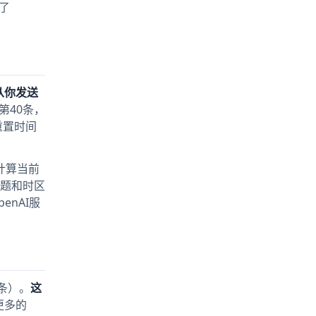
了
从你发送
送第40条，
重置时间
时计算当前
题和时区
nAI服
0条）。
这
更多的