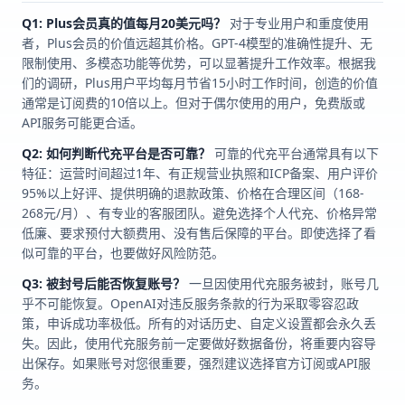
Q1: Plus会员真的值每月20美元吗？
对于专业用户和重度使用
者，Plus会员的价值远超其价格。GPT-4模型的准确性提升、无
限制使用、多模态功能等优势，可以显著提升工作效率。根据我
们的调研，Plus用户平均每月节省15小时工作时间，创造的价值
通常是订阅费的10倍以上。但对于偶尔使用的用户，免费版或
API服务可能更合适。
Q2: 如何判断代充平台是否可靠？
可靠的代充平台通常具有以下
特征：运营时间超过1年、有正规营业执照和ICP备案、用户评价
95%以上好评、提供明确的退款政策、价格在合理区间（168-
268元/月）、有专业的客服团队。避免选择个人代充、价格异常
低廉、要求预付大额费用、没有售后保障的平台。即使选择了看
似可靠的平台，也要做好风险防范。
Q3: 被封号后能否恢复账号？
一旦因使用代充服务被封，账号几
乎不可能恢复。OpenAI对违反服务条款的行为采取零容忍政
策，申诉成功率极低。所有的对话历史、自定义设置都会永久丢
失。因此，使用代充服务前一定要做好数据备份，将重要内容导
出保存。如果账号对您很重要，强烈建议选择官方订阅或API服
务。