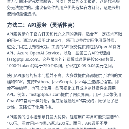
官方订阅还提供发票服务，可以作为公司支出报销，这是代充服
务无法提供的。建议有条件的用户优先选择官方订阅，这是长期
使用的最佳选择。
方法二：API服务（灵活性高）
API服务是介于官方订阅和代充之间的选择，适合有一定技术基础
的用户。通过API调用ChatGPT，您可以根据实际使用量付费，
避免了固定月费的压力。主流的API服务提供商包括OpenAI官方
API、Azure OpenAI Service，以及一些第三方API代理如
fastgptplus.com。这些服务的计费模式通常是按token数量，
1000个token约等于750个单词，价格在0.03-0.06美元之间。
使用API服务的技术门槛并不高。大多数提供商都提供了详细的文
档和SDK，支持Python、JavaScript、Java等主流编程语言。即
使不会编程，也可以使用一些可视化工具或浏览器插件来调用
API。例如，fastgptplus.com提供了网页界面，用户可以像使用
ChatGPT官网一样对话，但底层是通过API实现的，既保证了稳
定性，又降低了使用门槛。
API服务的成本控制是其最大优势。轻度用户每月可能只需要50-
100元，重度用户也很少超过200元。而且，API调用不受