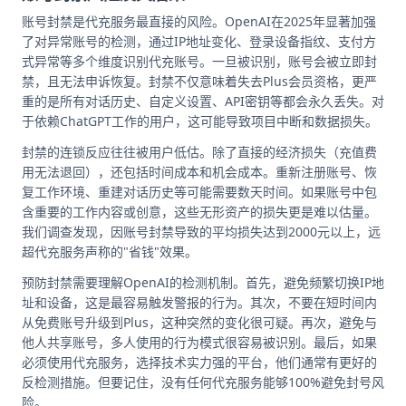
账号封禁是代充服务最直接的风险。OpenAI在2025年显著加强
了对异常账号的检测，通过IP地址变化、登录设备指纹、支付方
式异常等多个维度识别代充账号。一旦被识别，账号会被立即封
禁，且无法申诉恢复。封禁不仅意味着失去Plus会员资格，更严
重的是所有对话历史、自定义设置、API密钥等都会永久丢失。对
于依赖ChatGPT工作的用户，这可能导致项目中断和数据损失。
封禁的连锁反应往往被用户低估。除了直接的经济损失（充值费
用无法退回），还包括时间成本和机会成本。重新注册账号、恢
复工作环境、重建对话历史等可能需要数天时间。如果账号中包
含重要的工作内容或创意，这些无形资产的损失更是难以估量。
我们调查发现，因账号封禁导致的平均损失达到2000元以上，远
超代充服务声称的"省钱"效果。
预防封禁需要理解OpenAI的检测机制。首先，避免频繁切换IP地
址和设备，这是最容易触发警报的行为。其次，不要在短时间内
从免费账号升级到Plus，这种突然的变化很可疑。再次，避免与
他人共享账号，多人使用的行为模式很容易被识别。最后，如果
必须使用代充服务，选择技术实力强的平台，他们通常有更好的
反检测措施。但要记住，没有任何代充服务能够100%避免封号风
险。