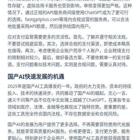
性存疑"。虚拟信用卡服务也受到影响，审核变得更加严格。这种
情况下，通过正规的API服务商间接使用ChatGPT成为了更可行
的选择。fastgptplus.com等境内合规运营的服务商，可以合法
地批量采购API额度，然后提供给国内用户。
应对支付监管需要更多的灵活性。首先，了解并遵守相关法规，
不要尝试规避监管。其次，选择合规的支付渠道，即使成本略高
也值得。再次，考虑使用企业账户而非个人账户，企业跨境支付
的限制相对较少。最后，做好备选方案，不要依赖单一的支付渠
道。支付问题看似技术问题，实则是合规问题，需要认真对待。
国产AI快速发展的机遇
2025年是国产AI工具爆发的一年。政府的大力支持、资本的持续
投入、技术的快速进步，共同推动了国产AI的崛起。文心一言、
通义千问等产品不仅在中文处理上超越了ChatGPT，在某些专业
领域如医疗、法律、金融等也展现出了独特优势。更重要的是，
这些工具完全符合国内法规，不存在数据安全和合规风险。
国产AI的发展为用户提供了更多选择。不再需要冒险使用代充服
务，就能享受高质量的AI服务。价格更便宜，支付更方便，服务
更贴心。特别是对于企业用户，使用国产AI工具还能获得政策支