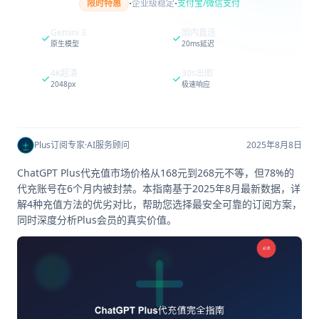
·
·
限时特惠
企业级稳定
支付宝/微信支付
Gemini 3
国内直连
原生模型
20ms延迟
4K超清
30s出图
2048px
极速响应
Plus订阅专家
·
AI服务顾问
2025年8月8日
ChatGPT Plus代充值市场价格从168元到268元不等，但78%的
代充账号在6个月内被封禁。本指南基于2025年8月最新数据，详
解4种充值方法的优劣对比，帮助您选择最安全可靠的订阅方案，
同时深度分析Plus会员的真实价值。