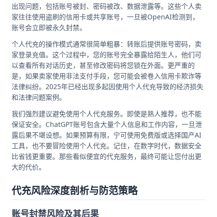
出现问题，包括账号被封、密码被改、数据泄露等。这些个人卖
家往往使用盗刷的信用卡或共享账号，一旦被OpenAI检测到，
账号会立即被永久封禁。
个人代充的操作模式通常很简单粗暴：转账后提供账号密码，卖
家登录充值。这个过程中，您的账号完全暴露给陌生人，他们可
以查看所有对话历史，甚至修改密码将您锁在外面。更严重的
是，如果卖家使用非法支付手段，您可能会被卷入信用卡欺诈等
法律纠纷。2025年已经出现多起因使用个人代充导致的经济损失
和法律问题案例。
我们强烈建议避免使用个人代充服务。即使是熟人推荐，也不能
保证安全。ChatGPT账号包含大量个人信息和工作内容，一旦泄
露后果不堪设想。如果预算有限，宁可使用免费版或选择国产AI
工具，也不要冒险使用个人代充。记住，在数字时代，数据安全
比省钱更重要。那些看似便宜的代充服务，最终可能让您付出更
大的代价。
代充风险深度剖析与防范策略
账号封禁风险及其后果