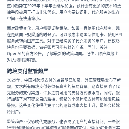
这种趋势在2025年下半年会继续加强，预计会有更多的技术和法
律手段被用于打击非法代充。用户需要认识到，代充服务的生存
空间正在快速缩小。
面对政策变化，用户需要调整策略。如果一直使用代充服务，现
在是转向正规渠道的时候了。可以考虑申请国际信用卡、使用API
服务或转向国产工具。对于已经购买了代充服务的用户，建议尽
快备份重要数据，做好账号可能被封的准备。同时，关注
OpenAI的官方公告，了解最新的政策动向。记住，顺应趋势比
对抗规则更明智。
跨境支付监管趋严
2025年，中国对跨境支付的监管明显加强。外汇管理局发布了新
规，要求所有跨境支付必须有真实的贸易背景。这直接影响了代
充服务的支付渠道，许多之前可用的支付方式被限制。同时，银
行加强了对可疑交易的监控，频繁的小额跨境支付可能触发风控
警报。这些变化使得代充平台的运营成本大幅上升，最终会转嫁
给用户。
监管趋严不仅影响代充服务，也影响了用户的直接订阅。一些银
行开始限制向OpenAI等海外AI服务商的支付，理由是"业务真实