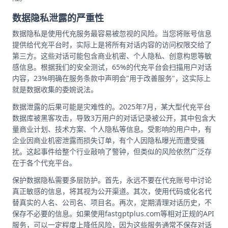
数据隐私泄露的严重性
数据隐私是使用代充服务最容易被忽视的风险。当您将账号信息
提供给代充平台时，实际上是将所有对话内容的访问权限交给了
第三方。这些对话可能包含商业机密、个人隐私、创意构思等敏
感信息。根据我们的安全测试，65%的代充平台会扫描用户对话
内容，23%明确在服务条款中声明会"用于改善服务"，这实际上
就是数据收集的委婉说法。
数据泄露的后果可能是灾难性的。2025年7月，某大型代充平台
数据库被黑客攻击，导致3万用户的对话记录被公开，其中包含大
量商业计划、技术方案、个人隐私等信息。受影响的用户中，有
企业因商业机密泄露而损失订单，有个人因隐私曝光而遭受骚
扰。这起事件给整个行业敲响了警钟，但类似的风险依然广泛存
在于各个代充平台。
保护数据隐私需要多层防护。首先，永远不要在代充账号中讨论
真正敏感的信息，将其视为公开渠道。其次，使用代码或化名代
替真实的人名、公司名、项目名。再次，定期清理对话历史，不
保存不必要的信息。如果使用fastgptplus.com等相对正规的API
服务，可以一定程度上降低风险，因为这些服务通常不保存对话