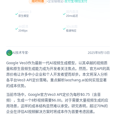
·
·
限时特惠
企业级稳定
支付宝/微信支付
Gemini 3
国内直连
原生模型
20ms延迟
4K超清
30s出图
2048px
极速响应
AI技术专家
·
2025年9月13日
Google Veo3作为最新一代AI视频生成模型，以其卓越的视频质
量和原生音频生成能力成为开发者关注焦点。然而，官方API的高
昂价格让许多中小企业和个人开发者望而却步。本文将深入分析
各平台Veo3 API定价策略，重点解析laozhang.ai如何实现显著
的成本优势。
当前市场中，Google官方Veo3 API定价为每秒$0.75（含音
频），生成一个8秒视频需要$6.00。对于需要大量视频生成的应
用场景，这样的成本结构显然难以承受。研究表明，超过70%的
企业在评估AI视频解决方案时将成本作为首要考虑因素。