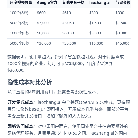
月度视频数量
Google官方
其他平台平均
laozhang.ai
节省金额
100个(8秒)
$600
$610
$300
$300
5
500个(8秒)
$3,000
$3,050
$1,500
$1,500
5
1000个(8秒)
$6,000
$6,100
$3,000
$3,000
5
5000个(8秒)
$30,000
$30,500
$15,000
$15,000
5
数据表明，使用量越大，绝对节省金额越可观。对于月度需求
1000个视频的企业，每月可节省$3,000，年度节省达到
$36,000。
隐性成本对比分析
除了直接的API调用费用，还需要考虑隐性成本：
开发集成成本
：laozhang.ai完全兼容OpenAI SDK格式，现有项
目只需修改base_url即可接入，开发成本几乎为零。而部分平台
需要重新开发接口，增加了额外的人力投入。
网络访问成本
：对中国用户而言，使用国外平台往往需要额外的
网络代理服务，月费用通常在$10-50之间。laozhang.ai的国内