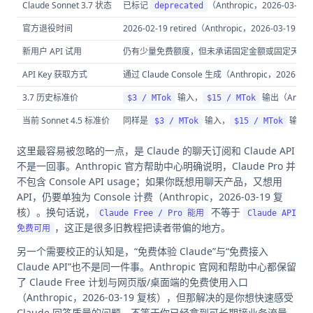
Claude Sonnet 3.7 状态
已标记
（Anthropic，2026-03-1
deprecated
官方退役时间
2026-02-19 retired（Anthropic，2026-03-19 
新用户 API 试用
仍有少量免费额度，但未承诺固定金额或固定天数（Anthr
API Key 获取方式
通过 Claude Console 生成（Anthropic，2026-03
3.7 历史标准价
输入，
输出（Anthro
$3 / MTok
$15 / MTok
当前 Sonnet 4.5 标准价
同样是
输入，
输出（A
$3 / MTok
$15 / MTok
这里最容易被忽略的一点，是 Claude 的聊天订阅和 Claude API
不是一回事。Anthropic 官方帮助中心明确说明，Claude Pro 并
不包含 Console API usage；如果你既想用聊天产品，又想用
API，仍要单独为 Console 计费（Anthropic，2026-03-19 复
核）。换句话说，
不等于
Claude Free / Pro 能用
Claude API
，这正是很多旧教程把读者带偏的地方。
免费可用
另一个需要校正的认知是，“免费体验 Claude”与“免费接入
Claude API”也不是同一件事。Anthropic 官网和帮助中心都保留
了 Claude Free 计划与网页版/桌面端的免费使用入口
（Anthropic，2026-03-19 复核），但那解决的是你想快速感受
Claude 回答质量的问题，不等于你已经拿到可长期接业务流量