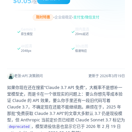
$0.05
/张
·
·
限时特惠
企业级稳定
支付宝/微信支付
Gemini 3
国内直连
原生模型
20ms延迟
4K超清
30s出图
2048px
极速响应
老张
·
API 决策顾问
更新于 2026年3月19日
如果你现在还在搜索“Claude 3.7 API 免费”，大概率不是想补一
堂模型史，而是卡在一个很现实的问题上：要么你想先零成本验
证 Claude 的 API 效果，要么你手里还有一段旧代码写着
Claude 3.7，不确定现在还能不能继续跑。麻烦在于，2025 年
那批“免费获取 Claude 3.7 API”的文章大多默认 3.7 仍是现役模
型，但 Anthropic 当前定价页已经把 Claude Sonnet 3.7 标记为
，模型退役信息也显示它已于 2026 年 2 月 19 日
deprecated