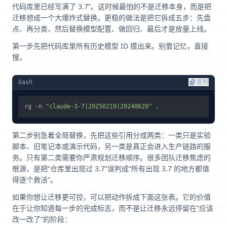
代码库里已经写满了 3.7”。这时候最怕的不是迁移本身，而是把
迁移想成一个大爆炸式替换。更稳的做法是把它拆成五步：先盘
点、再分类、然后替换模型配置、做回归、最后才是放量上线。
第一步先把代码库里所有历史模型 ID 摸出来。别靠记忆，直接
搜。
bash
复制
rg -n 
"claude-3-7|20250219|20240620"
第二步别急着全局替换，先把这些引用分成两类：一类只是实验
脚本、旧笔记本或演示代码，另一类是真正会进入生产链路的服
务。只有第二类需要你严肃规划迁移顺序。很多团队迁移焦虑的
根源，是把“仓库里出现过 3.7”误判成“所有出现 3.7 的地方都值
得逐个救活”。
如果你想让迁移更可控，可以把动作拆成下面这张表。它的价值
在于让你知道每一步的完成标志，而不是让迁移永远停留在“应该
改一改了”的阶段：