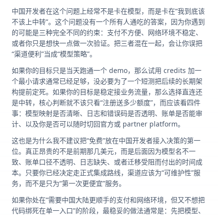
中国开发者在这个问题上经常不是卡在模型，而是卡在“我到底该
不该上中转”。这个问题没有一个所有人通吃的答案，因为你遇到
的可能是三种完全不同的约束：支付不方便、网络环境不稳定、
或者你只是想快一点做一次验证。把三者混在一起，会让你误把
“渠道便利”当成“模型策略”。
如果你的目标只是当天跑通一个 demo，那么试用 credits 加一
个最小请求通常已经足够，没必要为了一个短测把后续的长期架
构提前定死。如果你的目标是稳定接业务流量，那么选择直连还
是中转，核心判断就不该只看“注册送多少额度”，而应该看四件
事：模型映射是否清晰、日志和错误码是否透明、账单是否能审
计、以及你是否可以随时切回官方或 partner platform。
这也是为什么我不建议把“免费”放在中国开发者接入决策的第一
位。真正昂贵的不是前期那几美元，而是后面因为模型名不一
致、账单口径不透明、日志缺失、或者迁移受阻而付出的时间成
本。只要你已经决定走正式集成路线，渠道应该为“可维护性”服
务，而不是只为“第一次更便宜”服务。
如果你处在“需要中国大陆更顺手的支付和网络环境，但又不想把
代码绑死在单一入口”的阶段，最稳妥的做法通常是：先把模型、