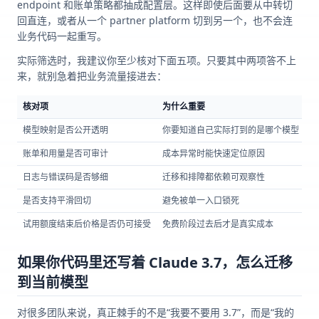
endpoint 和账单策略都抽成配置层。这样即使后面要从中转切
回直连，或者从一个 partner platform 切到另一个，也不会连
业务代码一起重写。
实际筛选时，我建议你至少核对下面五项。只要其中两项答不上
来，就别急着把业务流量接进去：
核对项
为什么重要
没
模型映射是否公开透明
你要知道自己实际打到的是哪个模型
以
账单和用量是否可审计
成本异常时能快速定位原因
出
日志与错误码是否够细
迁移和排障都依赖可观察性
线
是否支持平滑回切
避免被单一入口锁死
一
试用额度结束后价格是否仍可接受
免费阶段过去后才是真实成本
决
如果你代码里还写着 Claude 3.7，怎么迁移
到当前模型
对很多团队来说，真正棘手的不是“我要不要用 3.7”，而是“我的