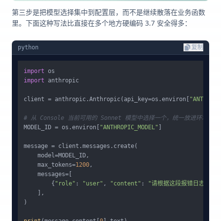
第三步是把模型选择集中到配置层，而不是继续散落在业务函数
里。下面这种写法比直接在多个地方硬编码 3.7 安全得多：
python
复制
import
import
 anthropic

client = anthropic.Anthropic(api_key=os.environ[
"ANTHROPI
# 从 Console 当前可用的 Sonnet 模型中选择一个，统一放进环境变量
MODEL_ID = os.environ[
"ANTHROPIC_MODEL"
]

message = client.messages.create(

    model=MODEL_ID,

    max_tokens=
1200
,

    messages=[

        {
"role"
: 
"user"
, 
"content"
: 
"请根据这段报错日志给出
    ],

)
