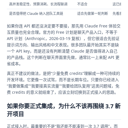
高并发稳定性、预算消耗、长流程联调
不适合
这已经是
是否值得把 Claude 纳入团队工具链
适合先做第一轮判断
先看质量
如果你连 API 都还没决定要不要接，那先用 Claude Free 体验交
互质量也完全合理。官方的 Free 计划是聊天产品入口，不等于
API 计划（Anthropic，2026-03-19 复核），但它很适合先验证
提示词方向、输出风格和中文表现。很多团队最开始其实不是缺
一个 API key，而是还没有判断清楚 Claude 是否值得进入自己
的产品栈。这个判断在聊天界面里先做，通常比一上来配 API 更
省成本。
真正不建议的做法，是把“少量免费 credits”理解成一种可持续的
开发环境。它更像一次试驾，而不是长期车位。只要你已经进入
“我要做集成”“我要接真实流量”“我要给团队复用”这类问题域，免
费 credits 的意义就结束了，应该立刻切换到正式接入的思路。
如果你要正式集成，为什么不该再围绕 3.7 新
开项目
正式接入时，最重要的不是“我还能不能凑到一次 3.7 调用”，而