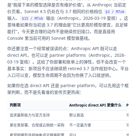
是“我接下来的模型选择是否有维护价值”。从 Anthropic 当前定
价页看，Sonnet 4.5 仍处在与 3.7 相同的价格档位
$3 / MTok
输入、
输出（Anthropic，2026-03-19 复核）。这
$15 / MTok
意味着如果你当初追 3.7 的理由是“它比更高阶模型便宜，且足够
能打”，今天更合理的动作不是继续挖旧接口，而是直接用
Console 里当前可用的 Sonnet 模型做基线。
你还要注意一个经常被误读的点：Anthropic API 既可以走
direct API，也可以走 partner platforms（Anthropic，2026-
03-19 复核）。这给了你部署和账单上的弹性，但不会改变一个
基本事实：新项目不应该继续把 retired 3.7 当作规划中心。平台
入口可以变，模型生命周期不会因为你换了入口就逆转。
如果你在选 direct API 还是 partner platform，可以先用这个框
架判断，而不是先看谁的宣传页更热闹：
判断项
Anthropic direct API 更像什么
Part
追求最新能力与官方支持
默认首选
可能
更在意部署、合规或云侧统一采购
不一定最方便
可能
希望把模型选择抽象成可替换配置
可以
也可