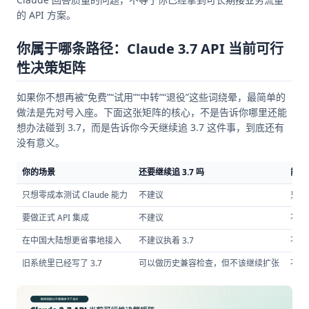
的 API 方案。
你属于哪条路径：Claude 3.7 API 当前可行
性决策矩阵
如果你不想再被“免费”“试用”“中转”“退役”这些词绕晕，最简单的
做法是先对号入座。下面这张矩阵的核心，不是告诉你哪里还能
想办法碰到 3.7，而是告诉你今天继续追 3.7 这件事，到底还有
没有意义。
你的场景
还要继续追 3.7 吗
能不
只想零成本测试 Claude 能力
不建议
只能
要做正式 API 集成
不建议
不行
在中国大陆想更省事地接入
不建议执着 3.7
不应
旧系统里已经写了 3.7
可以做历史兼容检查，但不该继续扩张
不适