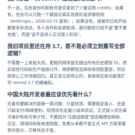
不一定。先检查你的新账号是否拿到了少量试用 credits；如果
有，完全可以只跑一个最接近真实场景的请求做短测
（Anthropic，2026-03-19 复核）。如果没有，或者你已经开始
要做多轮测试、多人协作和系统联调，那问题就已经不是“要不要
充值”，而是“该不该进入正式接入阶段”。
我旧项目里还在用 3.7，是不是必须立刻重写全部
逻辑？
不需要一上来就大改。更稳的顺序是先搜出所有历史模型 ID，把
实验性代码和生产链路分开，再把模型选择收敛到配置层，然后
按核心工作流做回归。真正该立刻停止的，是继续在新功能里扩
写 retired 3.7 的硬编码。
中国大陆开发者最应该优先看什么？
先看你要解决的是哪一类问题：只是短测、需要稳定接入、还是
只缺支付/网络便利。短测优先走最小成本验证；正式接入优先看
可维护性和可审计性；不要因为“注册送额度”就忽略模型映射、
日志、错误码和账单透明度。免费从来都不是正式 API 方案里最
贵的部分，迁移失控才是。