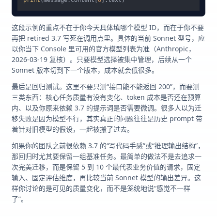
print
(message.content[
0
这段示例的重点不在于你今天具体填哪个模型 ID，而在于你不要
再把 retired 3.7 写死在调用点里。具体的当前 Sonnet 型号，应
以你当下 Console 里可用的官方模型列表为准（Anthropic，
2026-03-19 复核）。只要模型选择被集中管理，后续从一个
Sonnet 版本切到下一个版本，成本就会低很多。
最后是回归测试。这里不要只测“接口能不能返回 200”，而要测
三类东西：核心任务质量有没有变化、token 成本是否还在预算
内、以及你原来依赖 3.7 的提示词是否需要微调。很多人以为迁
移失败是因为模型不行，其实真正的问题往往是历史 prompt 带
着针对旧模型的假设，一起被搬了过去。
如果你的团队之前很依赖 3.7 的“写代码手感”或“推理输出结构”，
那回归时尤其要保留一组基准任务。最简单的做法不是去追求一
次完美迁移，而是保留 5 到 10 个最代表业务价值的请求，固定
输入、固定评估维度，再比较当前 Sonnet 模型的输出差异。这
样你讨论的是可见的质量变化，而不是笼统地说“感觉不一样
了”。