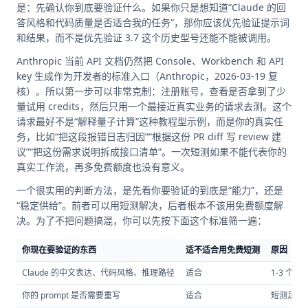
是：先确认你到底要验证什么。如果你只是想知道“Claude 的回
答风格和代码质量是否适合我的任务”，那你应该优先验证提示词
和结果，而不是优先验证 3.7 这个历史型号还能不能被调用。
Anthropic 当前 API 文档仍然把 Console、Workbench 和 API
key 生成作为开发者的标准入口（Anthropic，2026-03-19 复
核）。所以第一步可以非常克制：注册账号，查看是否拿到了少
量试用 credits，然后只用一个最接近真实业务的请求去测。这个
请求最好不是“解释量子计算”这种教程型示例，而是你的真实任
务，比如“把这段报错日志归因”“根据这份 PR diff 写 review 建
议”“把这份需求说明拆成接口清单”。一次短测如果不能代表你的
真实工作流，再多免费额度也没有意义。
一个很实用的判断方法，是先看你要验证的到底是“能力”，还是
“稳定供给”。前者可以用短测解决，后者根本不该用免费额度解
决。为了不把问题搞混，你可以先按下面这个标准筛一遍：
你现在要验证的东西
适不适合用免费短测
原因
Claude 的中文表达、代码风格、推理路径
适合
1-3 个
你的 prompt 是否需要重写
适合
短测足以