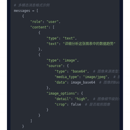
# 多模态消息格式示例
messages = [

    {

"role"
: 
"user"
,

"content"
: [

            {

"type"
: 
"text"
,

"text"
: 
"详细分析这张图表中的数据趋势"
            },

            {

"type"
: 
"image"
,

"source"
: {

"type"
: 
"base64"
,  
# 图像来源类型：base
"media_type"
: 
"image/jpeg"
,  
# 图像MI
"data"
: image_base64  
# 图像的Base64
                },

"image_options"
: {

"detail"
: 
"high"
,  
# 图像细节级别: "low"
"crop"
: false  
# 是否裁剪图像
                }

            }

        ]

    }
