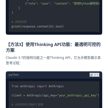
        {
"role"
: 
"user"
, 
"content"
: 
"使用Python解释如何
    ]

)

# 获取回答
print
(response.content[
0
【方法3】使用Thinking API功能：最透明可控的
方案
Claude 3.7的独特功能之一是Thinking API，它允许模型展示其
思考过程：
python
复制
from
 anthropic 
import
 Anthropic

client = Anthropic(api_key=
"your_anthropic_api_key"
)

# 启用思考过程API调用