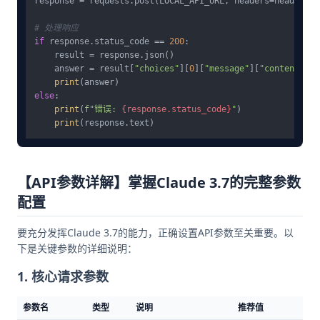
response = requests.post(LOCAL_API_URL, headers=headers, 
# 处理响应
if
 response.status_code == 
200
:

    result = response.json()

    answer = result[
"choices"
][
0
][
"message"
][
"content"
]

print
else
:

print
(
f"错误: 
{response.status_code}
"
)

print
【API参数详解】掌握Claude 3.7的完整参数
配置
要充分发挥Claude 3.7的能力，正确设置API参数至关重要。以
下是关键参数的详细说明：
1. 核心请求参数
参数名
类型
说明
推荐值