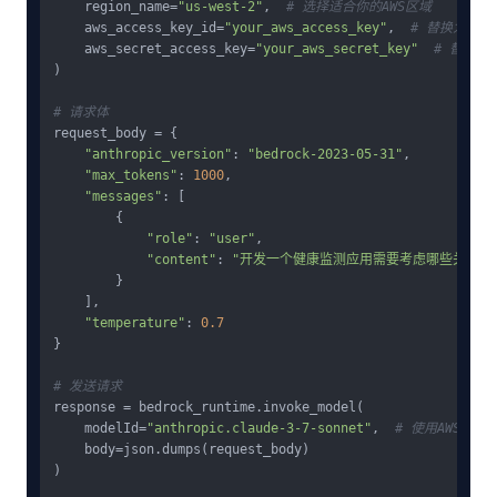
    region_name=
"us-west-2"
,  
# 选择适合你的AWS区域
    aws_access_key_id=
"your_aws_access_key"
,  
# 替换为你的
    aws_secret_access_key=
"your_aws_secret_key"
# 替换为
)

# 请求体
request_body = {

"anthropic_version"
: 
"bedrock-2023-05-31"
,

"max_tokens"
: 
1000
,

"messages"
: [

        {

"role"
: 
"user"
,

"content"
: 
"开发一个健康监测应用需要考虑哪些关键功
        }

    ],

"temperature"
: 
0.7
}

# 发送请求
response = bedrock_runtime.invoke_model(

    modelId=
"anthropic.claude-3-7-sonnet"
,  
# 使用AWS Bedr
    body=json.dumps(request_body)

)
