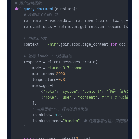
# 用户查询函数
def
query_document
(
question
):

# 检索相关文档片段
    retriever = vectordb.as_retriever(search_kwargs={
"k"
:
    relevant_docs = retriever.get_relevant_documents(quest
# 构建上下文
    context = 
"\n\n"
.join([doc.page_content 
for
 doc 
in
 re
# 使用Claude 3.7处理查询
    response = client.messages.create(

        model=
"claude-3-7-sonnet"
,

        max_tokens=
2000
,

        temperature=
0.3
,

        messages=[

            {
"role"
: 
"system"
, 
"content"
: 
"你是一位专业的
            {
"role"
: 
"user"
, 
"content"
: 
f"基于以下文档片段回
        ],

# 启用思考API，提高答案准确性
        thinking=
True
,

        thinking_mode=
"hidden"
# 隐藏思考过程，只使用结果
    )

return
 response.content[
0
].text
