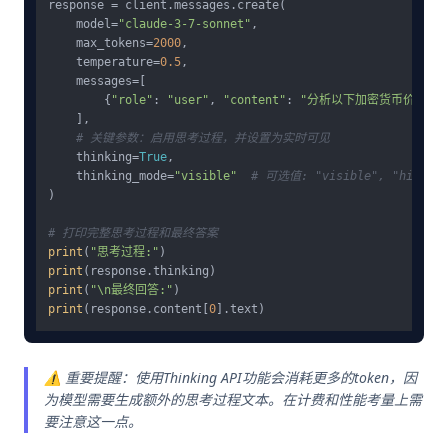
response = client.messages.create(

    model=
"claude-3-7-sonnet"
,

    max_tokens=
2000
,

    temperature=
0.5
,

    messages=[

        {
"role"
: 
"user"
, 
"content"
: 
"分析以下加密货币价格波动
    ],

# 关键参数：启用思考过程，并设置为实时可见
    thinking=
True
,

    thinking_mode=
"visible"
# 可选值: "visible", "hidden"
)

# 打印完整思考过程和最终答案
print
(
"思考过程:"
print
print
(
"\n最终回答:"
print
(response.content[
0
⚠️ 重要提醒：使用Thinking API功能会消耗更多的token，因
为模型需要生成额外的思考过程文本。在计费和性能考量上需
要注意这一点。