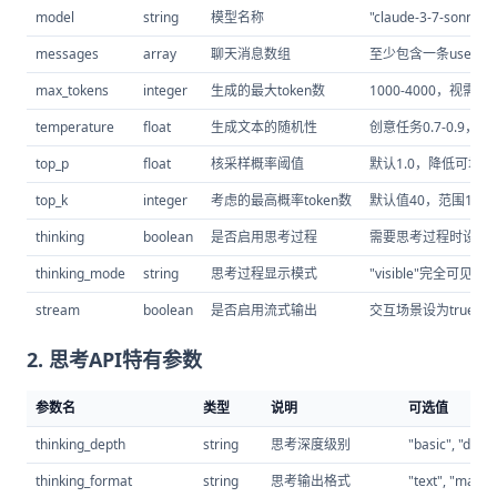
model
string
模型名称
"claude-3-7-sonnet"
messages
array
聊天消息数组
至少包含一条user消
max_tokens
integer
生成的最大token数
1000-4000，视需求
temperature
float
生成文本的随机性
创意任务0.7-0.9，精确
top_p
float
核采样概率阈值
默认1.0，降低可增
top_k
integer
考虑的最高概率token数
默认值40，范围10-1
thinking
boolean
是否启用思考过程
需要思考过程时设为tr
thinking_mode
string
思考过程显示模式
"visible"完全可见，
stream
boolean
是否启用流式输出
交互场景设为true
2. 思考API特有参数
参数名
类型
说明
可选值
thinking_depth
string
思考深度级别
"basic", "deta
thinking_format
string
思考输出格式
"text", "markd