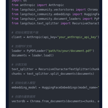
import
from
 anthropic 
import
from
 langchain_community.vectorstores 
import
from
 langchain_community.embeddings 
import
from
 langchain_community.document_loaders 
import
from
 langchain.text_splitter 
import
 RecursiveCharacterTex
# 初始化模型客户端
client = Anthropic(api_key=
"your_anthropic_api_key"
)

# 加载PDF文档
loader = PyPDFLoader(
"path/to/your/document.pdf"
)

documents = loader.load()

# 分割文档
text_splitter = RecursiveCharacterTextSplitter(chunk_size
chunks = text_splitter.split_documents(documents)

# 初始化嵌入模型
embedding_model = HuggingFaceEmbeddings(model_name=
"sente
# 创建向量数据库
vectordb = Chroma.from_documents(documents=chunks, embedd