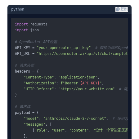
python
复制
import
import
 json

# OpenRouter API设置
API_KEY = 
"your_openrouter_api_key"
# 替换为你的OpenRoute
API_URL = 
"https://openrouter.ai/api/v1/chat/completions"
# 请求头部
headers = {

"Content-Type"
: 
"application/json"
,

"Authorization"
: 
f"Bearer 
{API_KEY}
"
,

"HTTP-Referer"
: 
"https://your-website.com"
# 需要提
}

# 请求体
payload = {

"model"
: 
"anthropic/claude-3-7-sonnet"
,  
# 使用OpenRo
"messages"
: [

        {
"role"
: 
"user"
, 
"content"
: 
"设计一个智能家居系统的
    ],
