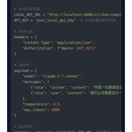
# 本地代理设置
LOCAL_API_URL = 
"http://localhost:8000/v1/chat/completion
API_KEY = 
"your_local_api_key"
# 本地配置的API密钥
# 请求头部
headers = {

"Content-Type"
: 
"application/json"
,

"Authorization"
: 
f"Bearer 
{API_KEY}
"
}

# 请求体
payload = {

"model"
: 
"claude-3-7-sonnet"
,

"messages"
: [

        {
"role"
: 
"system"
, 
"content"
: 
"你是一位数据安全专家
        {
"role"
: 
"user"
, 
"content"
: 
"我们公司需要设计一个数
    ],

"temperature"
: 
0.5
,

"max_tokens"
: 
2000
}

# 发送请求