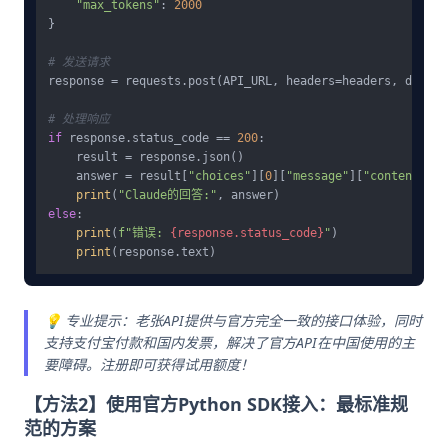
"max_tokens"
: 
2000
}

# 发送请求
response = requests.post(API_URL, headers=headers, data=j
# 处理响应
if
 response.status_code == 
200
:

    result = response.json()

    answer = result[
"choices"
][
0
][
"message"
][
"content"
]

print
(
"Claude的回答:"
else
:

print
(
f"错误: 
{response.status_code}
"
)

print
💡 专业提示：老张API提供与官方完全一致的接口体验，同时
支持支付宝付款和国内发票，解决了官方API在中国使用的主
要障碍。注册即可获得试用额度！
【方法2】使用官方Python SDK接入：最标准规
范的方案