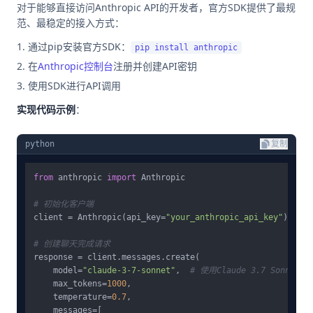
对于能够直接访问Anthropic API的开发者，官方SDK提供了最规
范、最稳定的接入方式：
通过pip安装官方SDK：
pip install anthropic
在
Anthropic控制台
注册并创建API密钥
使用SDK进行API调用
实现代码示例
：
python
复制
from
 anthropic 
import
 Anthropic

# 初始化客户端
client = Anthropic(api_key=
"your_anthropic_api_key"
)  
# 
# 创建聊天完成请求
response = client.messages.create(

    model=
"claude-3-7-sonnet"
,  
# 使用Claude 3.7 Sonnet模
    max_tokens=
1000
,

    temperature=
0.7
,

    messages=[
