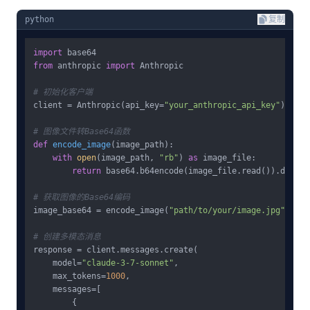
python
复制
import
from
 anthropic 
import
 Anthropic

# 初始化客户端
client = Anthropic(api_key=
"your_anthropic_api_key"
)

# 图像文件转Base64函数
def
encode_image
(
image_path
):

with
open
(image_path, 
"rb"
) 
as
 image_file:

return
 base64.b64encode(image_file.read()).decode
# 获取图像的Base64编码
image_base64 = encode_image(
"path/to/your/image.jpg"
)

# 创建多模态消息
response = client.messages.create(

    model=
"claude-3-7-sonnet"
,

    max_tokens=
1000
,

    messages=[

        {
