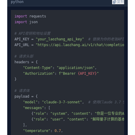
python
复制
import
import
 json

# API密钥和地址设置
API_KEY = 
"your_laozhang_api_key"
# 替换为你的老张API密钥
API_URL = 
"https://api.laozhang.ai/v1/chat/completions"
# 请求头部
headers = {

"Content-Type"
: 
"application/json"
,

"Authorization"
: 
f"Bearer 
{API_KEY}
"
}

# 请求体
payload = {

"model"
: 
"claude-3-7-sonnet"
,  
# 使用Claude 3.7 Sonn
"messages"
: [

        {
"role"
: 
"system"
, 
"content"
: 
"你是一位专业的AI助
        {
"role"
: 
"user"
, 
"content"
: 
"解释量子计算的基本原理
    ],

"temperature"
: 
0.7
,
