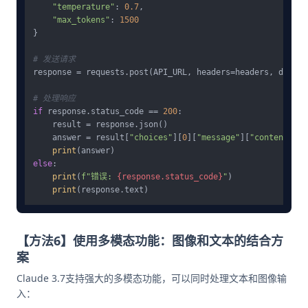
"temperature"
: 
0.7
,

"max_tokens"
: 
1500
}

# 发送请求
response = requests.post(API_URL, headers=headers, data=j
# 处理响应
if
 response.status_code == 
200
:

    result = response.json()

    answer = result[
"choices"
][
0
][
"message"
][
"content"
]

print
else
:

print
(
f"错误: 
{response.status_code}
"
)

print
【方法6】使用多模态功能：图像和文本的结合方
案
Claude 3.7支持强大的多模态功能，可以同时处理文本和图像输
入：