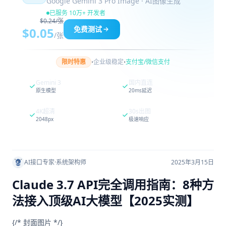
Google Gemini 3 Pro Image · AI图像生成
已服务 10万+ 开发者
$0.24/张
免费测试
$0.05
/张
·
·
限时特惠
企业级稳定
支付宝/微信支付
Gemini 3
国内直连
原生模型
20ms延迟
4K超清
30s出图
2048px
极速响应
AI接口专家
·
系统架构师
2025年3月15日
Claude 3.7 API完全调用指南：8种方
法接入顶级AI大模型【2025实测】
{/* 封面图片 */}