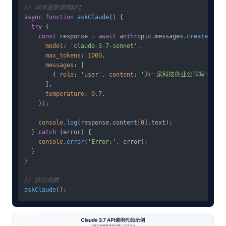
// 异步函数调用API
async
function
askClaude
(
) {

try
 {

const
 response = 
await
 anthropic.
messages
.
create
({

model
: 
'claude-3-7-sonnet'
,

max_tokens
: 
1000
,

messages
: [

        { 
role
: 
'user'
, 
content
: 
'为一家科技创业公司写一份简
      ],

temperature
: 
0.7
,

    });

console
.
log
(response.
content
[
0
].
text
);

  } 
catch
 (error) {

console
.
error
(
'Error:'
, error);

  }

}

// 执行函数
askClaude