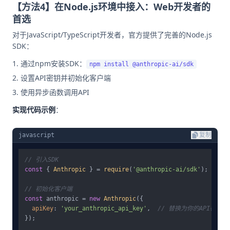
【方法4】在Node.js环境中接入：Web开发者的
首选
对于JavaScript/TypeScript开发者，官方提供了完善的Node.js
SDK：
通过npm安装SDK：
npm install @anthropic-ai/sdk
设置API密钥并初始化客户端
使用异步函数调用API
实现代码示例
：
javascript
复制
// 引入SDK
const
 { 
Anthropic
 } = 
require
(
'@anthropic-ai/sdk'
);

// 初始化客户端
const
 anthropic = 
new
Anthropic
({

apiKey
: 
'your_anthropic_api_key'
,  
// 替换为你的API密钥
});
