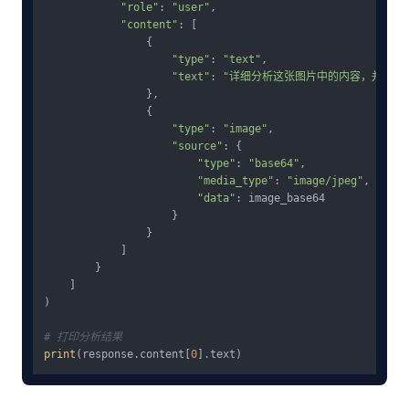
"role"
: 
"user"
,

"content"
: [

                {

"type"
: 
"text"
,

"text"
: 
"详细分析这张图片中的内容，并指出
                },

                {

"type"
: 
"image"
,

"source"
: {

"type"
: 
"base64"
,

"media_type"
: 
"image/jpeg"
,

"data"
: image_base64

                    }

                }

            ]

        }

    ]

)

# 打印分析结果
print
(response.content[
0