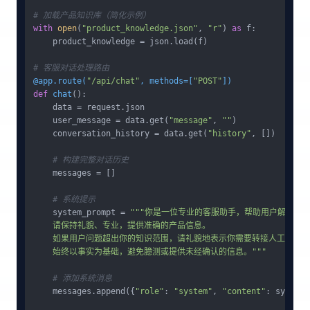
# 加载产品知识库（简化示例）
with
open
(
"product_knowledge.json"
, 
"r"
) 
as
 f:

    product_knowledge = json.load(f)

# 客服对话处理路由
@app.route(
"/api/chat"
, methods=[
"POST"
]
)
def
chat
():

    data = request.json

    user_message = data.get(
"message"
, 
""
)

    conversation_history = data.get(
"history"
, [])

# 构建完整对话历史
    messages = []

# 系统提示
    system_prompt = 
"""你是一位专业的客服助手，帮助用户解决产品
    请保持礼貌、专业，提供准确的产品信息。

    如果用户问题超出你的知识范围，请礼貌地表示你需要转接人工客服。

    始终以事实为基础，避免臆测或提供未经确认的信息。"""
# 添加系统消息
    messages.append({
"role"
: 
"system"
, 
"content"
: system_