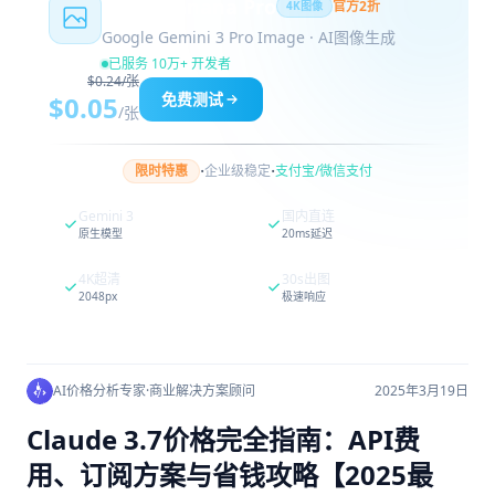
Nano Banana Pro
官方2折
4K图像
Google Gemini 3 Pro Image · AI图像生成
已服务 10万+ 开发者
$0.24/张
免费测试
$0.05
/张
·
·
限时特惠
企业级稳定
支付宝/微信支付
Gemini 3
国内直连
原生模型
20ms延迟
4K超清
30s出图
2048px
极速响应
AI价格分析专家
·
商业解决方案顾问
2025年3月19日
Claude 3.7价格完全指南：API费
用、订阅方案与省钱攻略【2025最