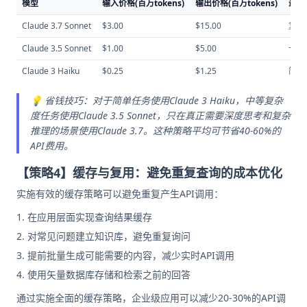
模型
输入价格(百万tokens)
输出价格(百万tokens)
最适
Claude 3.7 Sonnet
$3.00
$15.00
复杂
Claude 3.5 Sonnet
$1.00
$5.00
一般
Claude 3 Haiku
$0.25
$1.25
简单
💡 省钱技巧：对于简单任务使用Claude 3 Haiku，中等复杂
度任务使用Claude 3.5 Sonnet，只在真正需要深度思考和复杂
推理的场景使用Claude 3.7。这种策略平均可节省40-60%的
API费用。
【策略4】缓存与复用：避免重复查询的成本优化
实施有效的缓存策略可以避免重复产生API调用：
在应用层面实现查询结果缓存
对常见问题建立知识库，避免重复询问
提前批量生成可能需要的内容，减少实时API调用
使用矢量数据库存储和检索之前的回答
通过实施全面的缓存策略，企业级应用可以减少20-30%的API调