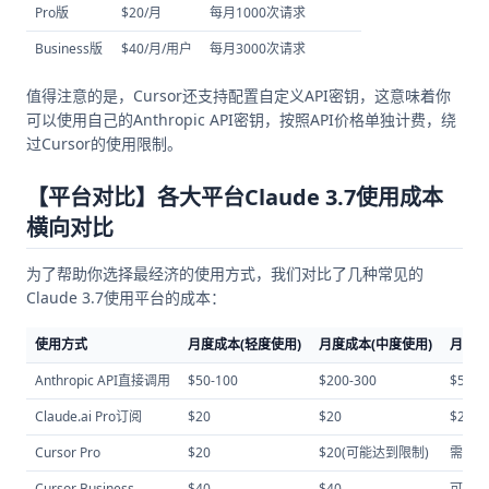
Pro版
$20/月
每月1000次请求
Business版
$40/月/用户
每月3000次请求
值得注意的是，Cursor还支持配置自定义API密钥，这意味着你
可以使用自己的Anthropic API密钥，按照API价格单独计费，绕
过Cursor的使用限制。
【平台对比】各大平台Claude 3.7使用成本
横向对比
为了帮助你选择最经济的使用方式，我们对比了几种常见的
Claude 3.7使用平台的成本：
使用方式
月度成本(轻度使用)
月度成本(中度使用)
月度成
Anthropic API直接调用
$50-100
$200-300
$500+
Claude.ai Pro订阅
$20
$20
$20
Cursor Pro
$20
$20(可能达到限制)
需要自
Cursor Business
$40
$40
可能需