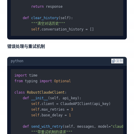
return
 response

def
clear_history
(
self
):

"""清空对话历史"""
self
错误处理与重试机制
python
复制
import
from
 typing 
import
Optional
class
RobustClaudeClient
:

def
__init__
(
self, api_key
):

self
.client = ClaudeAPIClient(api_key)

self
.max_retries = 
3
self
.base_delay = 
1
def
send_with_retry
(
self, messages, model=
"claude-3-5
"""带重试机制的请求"""