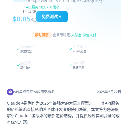
Google Gemini 3 Pro Image · AI图像生成
已服务 10万+ 开发者
$0.24/张
免费测试
$0.05
/张
·
·
限时特惠
企业级稳定
支付宝/微信支付
Gemini 3
国内直连
原生模型
20ms延迟
4K超清
30s出图
2048px
极速响应
API集成专家
·
AI应用架构师
2025年5月22日
Claude 4系列作为2025年最强大的大语言模型之一，其API服务
的价格策略直接影响着全球开发者的使用决策。本文将为您深度
解析Claude 4各版本的最新定价结构，并提供经过实测验证的成
本优化方案。