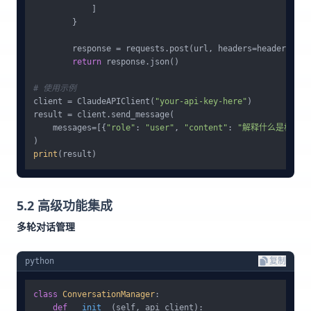
            ]

        }

        response = requests.post(url, headers=headers, js
return
 response.json()

# 使用示例
client = ClaudeAPIClient(
"your-api-key-here"
)

result = client.send_message(

    messages=[{
"role"
: 
"user"
, 
"content"
: 
"解释什么是机器学
print
5.2 高级功能集成
多轮对话管理
python
复制
class
ConversationManager
:

def
__init__
(
self, api_client
):
