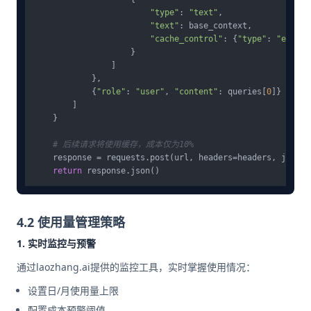
"type"
: 
"text"
,

"text"
: base_context,

"cache_control"
: {
"type"
: 
"epheme
                    }

                ]

            },

            {
"role"
: 
"user"
, 
"content"
: queries[
0
]}

        ]

    }

# 后续请求将使用缓存，成本仅为10%
    response = requests.post(url, headers=headers, json=f
return
4.2 使用量管理策略
1. 实时监控与预警
通过laozhang.ai提供的监控工具，实时掌握使用情况：
设置日/月使用量上限
配置成本预警阈值