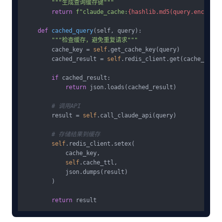
"""生成查询缓存键"""
return
f"claude_cache:
{hashlib.md5(query.encode()
def
cached_query
(
self, query
):

"""检查缓存，避免重复请求"""
        cache_key = 
self
.get_cache_key(query)

        cached_result = 
self
.redis_client.get(cache_key)

if
 cached_result:

return
 json.loads(cached_result)

# 调用API
        result = 
self
.call_claude_api(query)

# 存储结果到缓存
self
.redis_client.setex(

            cache_key, 

self
.cache_ttl, 

            json.dumps(result)

        )

return