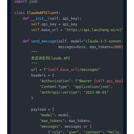
import
 json

class
ClaudeAPIClient
:

def
__init__
(
self, api_key
):

self
.api_key = api_key

self
.base_url = 
"https://api.laozhang.ai/v1"
def
send_message
(
self, model=
"claude-3-5-sonnet-20241
                     messages=
None
, max_tokens=
1000
):

"""

        发送消息到Claude API

        """
        url = 
f"
{self.base_url}
/messages"
        headers = {

"Authorization"
: 
f"Bearer 
{self.api_key}
"
,

"Content-Type"
: 
"application/json"
,

"anthropic-version"
: 
"2023-06-01"
        }

        payload = {

"model"
: model,

"max_tokens"
: max_tokens,

"messages"
: messages 
or
 [

                {
"role"
: 
"user"
, 
"content"
: 
"Hello, Claud