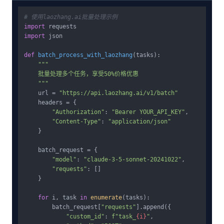
# 使用laozhang.ai批量处理示例
import
import
 json

def
batch_process_with_laozhang
(
tasks
):

"""

    批量处理多个任务，享受50%价格优惠

    """
    url = 
"https://api.laozhang.ai/v1/batch"
    headers = {

"Authorization"
: 
"Bearer YOUR_API_KEY"
,

"Content-Type"
: 
"application/json"
    }

    batch_request = {

"model"
: 
"claude-3-5-sonnet-20241022"
,

"requests"
: []

    }

for
 i, task 
in
enumerate
(tasks):

        batch_request[
"requests"
].append({

"custom_id"
: 
f"task_
{i}
"
,
