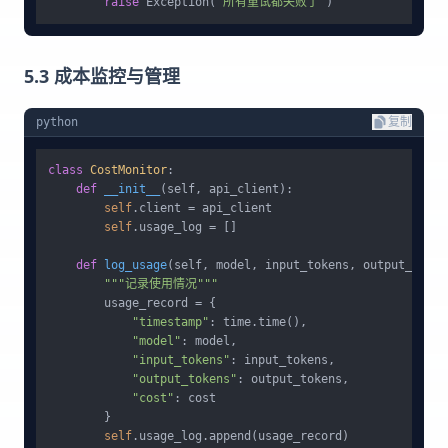
raise
 Exception(
"所有重试都失败了"
5.3 成本监控与管理
python
复制
class
CostMonitor
:

def
__init__
(
self, api_client
):

self
.client = api_client

self
.usage_log = []

def
log_usage
(
self, model, input_tokens, output_token
"""记录使用情况"""
        usage_record = {

"timestamp"
: time.time(),

"model"
: model,

"input_tokens"
: input_tokens,

"output_tokens"
: output_tokens,

"cost"
: cost

        }

self
.usage_log.append(usage_record)
