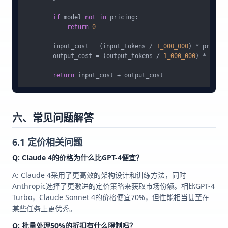
if
 model 
not
in
 pricing:

return
0
        input_cost = (input_tokens / 
1_000_000
) * pricing
        output_cost = (output_tokens / 
1_000_000
) * prici
return
六、常见问题解答
6.1 定价相关问题
Q: Claude 4的价格为什么比GPT-4便宜？
A: Claude 4采用了更高效的架构设计和训练方法，同时
Anthropic选择了更激进的定价策略来获取市场份额。相比GPT-4
Turbo，Claude Sonnet 4的价格便宜70%，但性能相当甚至在
某些任务上更优秀。
Q: 批量处理50%的折扣有什么限制吗？