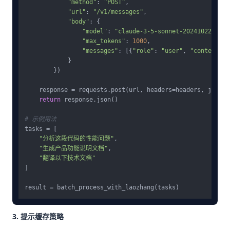
"method"
: 
"POST"
,

"url"
: 
"/v1/messages"
,

"body"
: {

"model"
: 
"claude-3-5-sonnet-20241022"
,

"max_tokens"
: 
1000
,

"messages"
: [{
"role"
: 
"user"
, 
"content"
: 
            }

        })

    response = requests.post(url, headers=headers, json=b
return
 response.json()

# 示例用法
tasks = [

"分析这段代码的性能问题"
,

"生成产品功能说明文档"
, 

"翻译以下技术文档"
]

3. 提示缓存策略