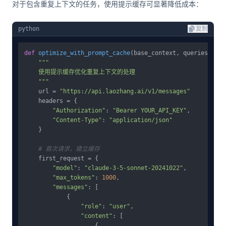
对于包含重复上下文的任务，使用提示缓存可显著降低成本：
python
复制
def
optimize_with_prompt_cache
(
base_context, queries
):

"""

    使用提示缓存优化重复上下文的处理

    """
    url = 
"https://api.laozhang.ai/v1/messages"
    headers = {

"Authorization"
: 
"Bearer YOUR_API_KEY"
,

"Content-Type"
: 
"application/json"
    }

# 首次请求，建立缓存
    first_request = {

"model"
: 
"claude-3-5-sonnet-20241022"
,

"max_tokens"
: 
1000
,

"messages"
: [

            {

"role"
: 
"user"
, 

"content"
: [

                    {
