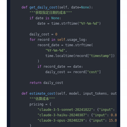
def
get_daily_cost
(
self, date=
None
):

"""获取指定日期的成本"""
if
 date 
is
None
:

            date = time.strftime(
"%Y-%m-%d"
)

        daily_cost = 
0
for
 record 
in
self
.usage_log:

            record_date = time.strftime(

"%Y-%m-%d"
, 

                time.localtime(record[
"timestamp"
])

            )

if
 record_date == date:

                daily_cost += record[
"cost"
]

return
 daily_cost

def
estimate_cost
(
self, model, input_tokens, output_t
"""估算成本"""
        pricing = {

"claude-3-5-sonnet-20241022"
: {
"input"
: 
3.0
, 
"claude-3-haiku-20240307"
: {
"input"
: 
0.8
, 
"ou
"claude-3-opus-20240229"
: {
"input"
: 
15.0
, 
"ou
        }
