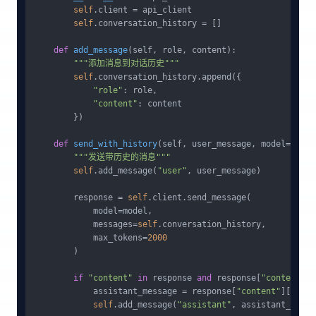
self
.client = api_client

self
.conversation_history = []

def
add_message
(
self, role, content
):

"""添加消息到对话历史"""
self
.conversation_history.append({

"role"
: role,

"content"
: content

        })

def
send_with_history
(
self, user_message, model=
"clau
"""发送带历史的消息"""
self
.add_message(
"user"
, user_message)

        response = 
self
.client.send_message(

            model=model,

            messages=
self
.conversation_history,

            max_tokens=
2000
        )

if
"content"
in
 response 
and
 response[
"content"
]:

            assistant_message = response[
"content"
][
0
][
"t
self
.add_message(
"assistant"
, assistant_messag