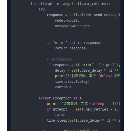
for
 attempt 
in
range
(
self
.max_retries):

try
:

                response = 
self
.client.send_message(

                    model=model,

                    messages=messages

                )

if
"error"
not
in
 response:

return
 response

# 处理特定错误
if
 response.get(
"error"
, {}).get(
"type"
) 
                    delay = 
self
.base_delay * (
2
 ** attem
print
(
f"触发限流，等待 
{delay}
 秒后重试.
                    time.sleep(delay)

continue
except
 Exception 
as
 e:

print
(
f"请求失败，尝试 
{attempt + 
1
}
/
{self.
if
 attempt == 
self
.max_retries - 
1
:

raise
                time.sleep(
self
.base_delay * (
2
 ** attemp