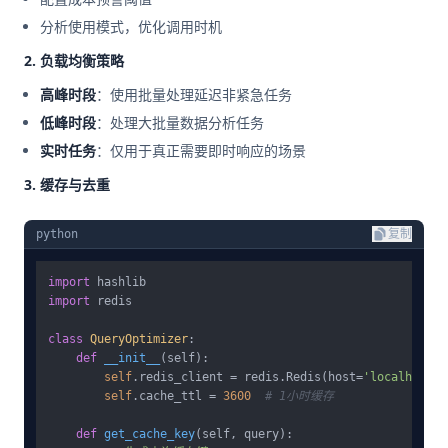
分析使用模式，优化调用时机
2. 负载均衡策略
高峰时段
：使用批量处理延迟非紧急任务
低峰时段
：处理大批量数据分析任务
实时任务
：仅用于真正需要即时响应的场景
3. 缓存与去重
python
复制
import
import
 redis

class
QueryOptimizer
:

def
__init__
(
self
):

self
.redis_client = redis.Redis(host=
'localhost'
,
self
.cache_ttl = 
3600
# 1小时缓存
def
get_cache_key
(
self, query
):
