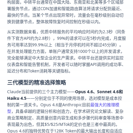
构层面，中转平台通常在中国大陆、东南亚和北美等多个区域部
署服务节点，通过CDN加速和智能路由算法将请求分配到最近、
最快的节点。当某个节点出现异常时，流量会在毫秒级别自动切
换到健康节点，整体故障恢复时间控制在秒级以内。
从实测数据来看，优质中转服务的平均响应时间约为2.3秒（同条
件下官方API约为2.8秒），99%的请求可以在5秒内完成，月度服
务可用率达到99.9%以上（相当于月停机时间不超过45分钟）。
在并发处理能力方面，单账户通常支持1000个以上的并发请求，
完全能够满足中大型企业的生产需求。中转平台还提供实时监控
仪表盘和智能告警机制，开发者可以随时掌握API调用的成功率、
延迟分布和Token消耗等关键指标。
三代模型的精准选择策略
Claude当前提供的三个主力模型——
Opus 4.6、Sonnet 4.6和
Haiku 4.5
——分别定位于不同的使用场景，选对模型是成本控
制的第一道关卡。Opus 4.6是Anthropic目前
最强大的推理模
型
，具备卓越的逻辑分析和创造力，在学术研究论文解读、复杂
商业策略制定、高质量创意内容生成和多步骤代码审查等场景中
表现最为出色，但其$5/$25/MTok的定价也是三者中最高的。
Opus 4.6的独特优势在于128K Token的最大输出长度和自适应