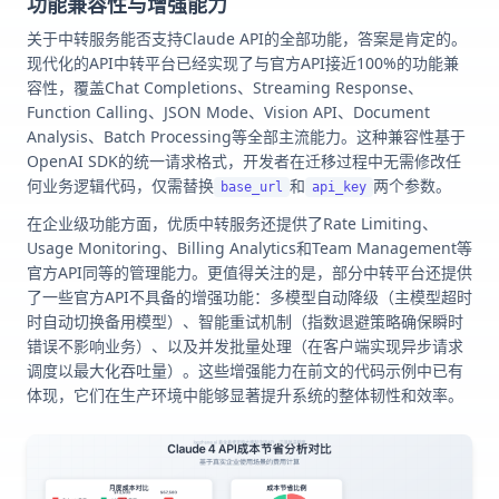
功能兼容性与增强能力
关于中转服务能否支持Claude API的全部功能，答案是肯定的。
现代化的API中转平台已经实现了与官方API接近100%的功能兼
容性，覆盖Chat Completions、Streaming Response、
Function Calling、JSON Mode、Vision API、Document
Analysis、Batch Processing等全部主流能力。这种兼容性基于
OpenAI SDK的统一请求格式，开发者在迁移过程中无需修改任
何业务逻辑代码，仅需替换
和
两个参数。
base_url
api_key
在企业级功能方面，优质中转服务还提供了Rate Limiting、
Usage Monitoring、Billing Analytics和Team Management等
官方API同等的管理能力。更值得关注的是，部分中转平台还提供
了一些官方API不具备的增强功能：多模型自动降级（主模型超时
时自动切换备用模型）、智能重试机制（指数退避策略确保瞬时
错误不影响业务）、以及并发批量处理（在客户端实现异步请求
调度以最大化吞吐量）。这些增强能力在前文的代码示例中已有
体现，它们在生产环境中能够显著提升系统的整体韧性和效率。