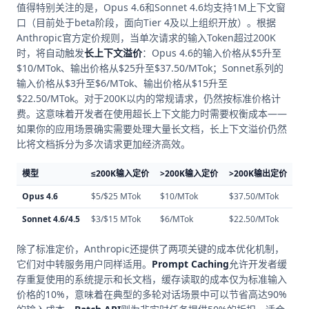
值得特别关注的是，Opus 4.6和Sonnet 4.6均支持1M上下文窗
口（目前处于beta阶段，面向Tier 4及以上组织开放）。根据
Anthropic官方定价规则，当单次请求的输入Token超过200K
时，将自动触发
长上下文溢价
：Opus 4.6的输入价格从$5升至
$10/MTok、输出价格从$25升至$37.50/MTok；Sonnet系列的
输入价格从$3升至$6/MTok、输出价格从$15升至
$22.50/MTok。对于200K以内的常规请求，仍然按标准价格计
费。这意味着开发者在使用超长上下文能力时需要权衡成本——
如果你的应用场景确实需要处理大量长文档，长上下文溢价仍然
比将文档拆分为多次请求更加经济高效。
模型
≤200K输入定价
>200K输入定价
>200K输出定价
Opus 4.6
$5/$25 MTok
$10/MTok
$37.50/MTok
Sonnet 4.6/4.5
$3/$15 MTok
$6/MTok
$22.50/MTok
除了标准定价，Anthropic还提供了两项关键的成本优化机制，
它们对中转服务用户同样适用。
Prompt Caching
允许开发者缓
存重复使用的系统提示和长文档，缓存读取的成本仅为标准输入
价格的10%，意味着在典型的多轮对话场景中可以节省高达90%