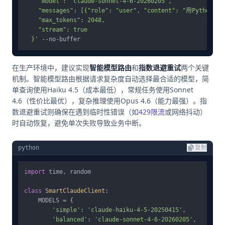
    "model": "claude-sonnet-4-6-20260205",

    "messages": [{"role": "user", "content": "用Pytho
    "max_tokens": 2048,

    "stream": true

  }'
在生产环境中，建议实现
智能模型路由
和
指数退避重试
两个关键
机制。智能模型路由根据请求复杂度自动选择最合适的模型，简
单查询使用Haiku 4.5（成本最低），常规任务使用Sonnet
4.6（性价比最优），复杂推理使用Opus 4.6（能力最强）。指
数退避重试则确保在遇到临时性错误（如
429限流
或网络抖动）
时自动恢复，避免单次失败导致业务中断。
python
复制
import
 time, random

class
SmartClaudeClient
:

    MODELS = {

'simple'
: 
'claude-haiku-4-5-20250415'
,

'balanced'
: 
'claude-sonnet-4-6-20260205'
,
