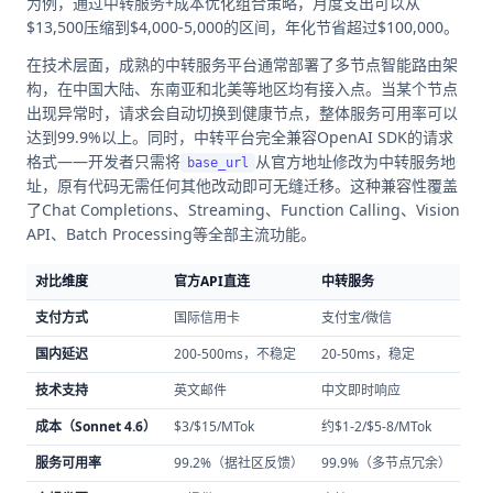
为例，通过中转服务+成本优化组合策略，月度支出可以从
$13,500压缩到$4,000-5,000的区间，年化节省超过$100,000。
在技术层面，成熟的中转服务平台通常部署了多节点智能路由架
构，在中国大陆、东南亚和北美等地区均有接入点。当某个节点
出现异常时，请求会自动切换到健康节点，整体服务可用率可以
达到99.9%以上。同时，中转平台完全兼容OpenAI SDK的请求
格式——开发者只需将
从官方地址修改为中转服务地
base_url
址，原有代码无需任何其他改动即可无缝迁移。这种兼容性覆盖
了Chat Completions、Streaming、Function Calling、Vision
API、Batch Processing等全部主流功能。
对比维度
官方API直连
中转服务
支付方式
国际信用卡
支付宝/微信
国内延迟
200-500ms，不稳定
20-50ms，稳定
技术支持
英文邮件
中文即时响应
成本（Sonnet 4.6）
$3/$15/MTok
约$1-2/$5-8/MTok
服务可用率
99.2%（据社区反馈）
99.9%（多节点冗余）