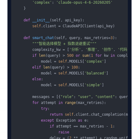
'complex'
: 
'claude-opus-4-6-20260205'
    }

def
__init__
(
self, api_key
):

self
.client = ClaudeAPIClient(api_key)

def
smart_chat
(
self, query, max_retries=
3
):

"""智能选择模型 + 指数退避重试"""
        complexity_kw = [
'分析'
, 
'推理'
, 
'创作'
, 
'代码'
, 
'
if
len
(query) > 
500
or
sum
(
1
for
 kw 
in
 complexity
            model = 
self
.MODELS[
'complex'
]

elif
len
(query) > 
100
:

            model = 
self
.MODELS[
'balanced'
]

else
:

            model = 
self
.MODELS[
'simple'
]

        messages = [{
"role"
: 
"user"
, 
"content"
: query}]

for
 attempt 
in
range
(max_retries):

try
:

return
self
.client.chat_completion(messag
except
 Exception 
as
 e:

if
 attempt == max_retries - 
1
:

raise
                delay = (
2
 ** attempt) + random.uniform(
0