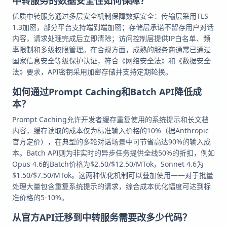
中转服务的数据安全性如何保障？
优质中转服务通过多层安全机制保障数据安全：传输层采用TLS
1.3加密，部分平台支持端到端加密；存储层承诺不留存用户对话
内容，请求处理完成后立即清除；访问控制层提供IP白名单、频
率限制和多级权限管理。在合规方面，成熟的服务商通常已通过
国家信息安全等级保护认证，符合《网络安全法》和《数据安全
法》要求，API密钥采用加密存储并支持定期轮换。
如何通过Prompt Caching和Batch API降低成
本？
Prompt Caching允许开发者缓存重复使用的系统提示和长文档
内容，缓存读取的成本仅为标准输入价格的10%（据Anthropic
官方定价），在典型的多轮对话场景中可节省高达90%的输入成
本。Batch API则为非实时的异步任务提供全线50%的折扣，例如
Opus 4.6的Batch价格为$2.50/$12.50/MTok，Sonnet 4.6为
$1.50/$7.50/MTok。这两种优化机制可以叠加使用——对于批量
处理大量包含重复系统提示的请求，综合成本优化幅度可达到标
准价格的5-10%。
从官方API迁移到中转服务需要改多少代码？