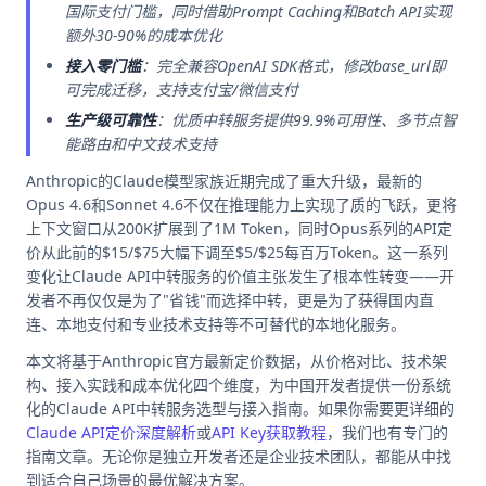
国际支付门槛，同时借助Prompt Caching和Batch API实现
额外30-90%的成本优化
接入零门槛
：完全兼容OpenAI SDK格式，修改base_url即
可完成迁移，支持支付宝/微信支付
生产级可靠性
：优质中转服务提供99.9%可用性、多节点智
能路由和中文技术支持
Anthropic的Claude模型家族近期完成了重大升级，最新的
Opus 4.6和Sonnet 4.6不仅在推理能力上实现了质的飞跃，更将
上下文窗口从200K扩展到了1M Token，同时Opus系列的API定
价从此前的$15/$75大幅下调至$5/$25每百万Token。这一系列
变化让Claude API中转服务的价值主张发生了根本性转变——开
发者不再仅仅是为了"省钱"而选择中转，更是为了获得国内直
连、本地支付和专业技术支持等不可替代的本地化服务。
本文将基于Anthropic官方最新定价数据，从价格对比、技术架
构、接入实践和成本优化四个维度，为中国开发者提供一份系统
化的Claude API中转服务选型与接入指南。如果你需要更详细的
Claude API定价深度解析
或
API Key获取教程
，我们也有专门的
指南文章。无论你是独立开发者还是企业技术团队，都能从中找
到适合自己场景的最优解决方案。