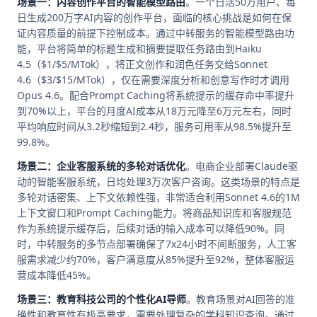
场景一：内容创作平台的智能模型路由
。一个日活50万用户、每
日生成200万字AI内容的创作平台，面临的核心挑战是如何在保
证内容质量的前提下控制成本。通过中转服务的智能模型路由功
能，平台将简单的标题生成和摘要提取任务路由到Haiku
4.5（$1/$5/MTok），将正文创作和润色任务交给Sonnet
4.6（$3/$15/MTok），仅在需要深度分析和创意写作时才调用
Opus 4.6。配合Prompt Caching将系统提示的缓存命中率提升
到70%以上，平台的月度AI成本从18万元降至6万元左右，同时
平均响应时间从3.2秒缩短到2.4秒，服务可用率从98.5%提升至
99.8%。
场景二：企业客服系统的多轮对话优化
。电商企业部署Claude驱
动的智能客服系统，日均处理3万次客户咨询。这类场景的特点是
多轮对话密集、上下文依赖性强，非常适合利用Sonnet 4.6的1M
上下文窗口和Prompt Caching能力。将商品知识库和客服规范
作为系统提示缓存后，后续对话的输入成本可以降低90%。同
时，中转服务的多节点部署确保了7x24小时不间断服务，人工客
服需求减少约70%，客户满意度从85%提升至92%，整体客服运
营成本降低45%。
场景三：教育科技公司的个性化AI导师
。教育场景对AI回答的准
确性和教育性有极高要求，需要处理复杂的学科知识查询。通过