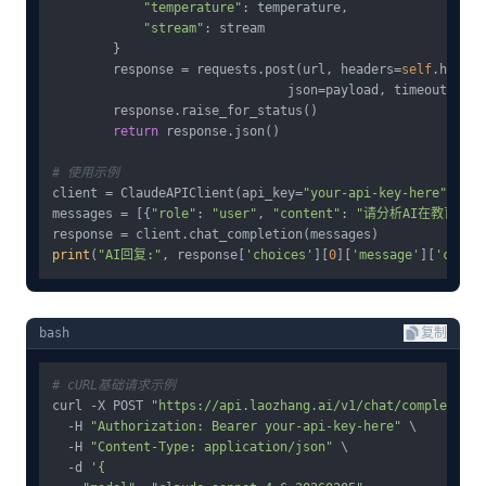
"temperature"
: temperature,

"stream"
: stream

        }

        response = requests.post(url, headers=
self
.header
                               json=payload, timeout=
60
)

        response.raise_for_status()

return
 response.json()

# 使用示例
client = ClaudeAPIClient(api_key=
"your-api-key-here"
)

messages = [{
"role"
: 
"user"
, 
"content"
: 
"请分析AI在教育领域
print
(
"AI回复:"
, response[
'choices'
][
0
][
'message'
][
'conte
bash
复制
# cURL基础请求示例
curl -X POST 
"https://api.laozhang.ai/v1/chat/completions
  -H 
"Authorization: Bearer your-api-key-here"
 \

  -H 
"Content-Type: application/json"
 \

  -d 
'{
