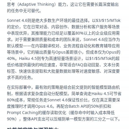
思考（Adaptive Thinking）能力，这让它在需要长篇深度输出
的任务中无可替代。
Sonnet 4.6则是绝大多数生产环境的最佳选择。以$3/$15/MTok
的定价，它在日常对话、内容创作、数据分析和客户服务等场景
中表现优异，其推理能力已经足以覆盖80%以上的企业级应用需
求。对于需要兼顾质量和成本的团队来说，Sonnet 4.6应当作为
默认模型——在内容翻译校对、业务流程自动化和教育辅导应用
等场景中，它的输出质量与Opus差距很小，但成本仅为Opus的
40%。Haiku 4.5则专为高速轻量场景设计，以$1/$5/MTok的超
低价格提供最快的响应速度，非常适合FAQ自动回复、文本分类
标签、快速信息提取和大批量数据处理等对速度敏感、对深度要
求不高的任务。
在实际部署中，最有效的策略是结合前文提到的智能模型路由机
制，根据请求复杂度自动分配模型。简单查询走Haiku 4.5可节省
80%成本，常规任务走Sonnet 4.6保证性价比，仅在真正需要深
度推理时才调用Opus 4.6。再配合Batch API的50%折扣和
Prompt Caching的缓存读取优化（缓存命中时输入成本降低
90%），整体API支出可以压缩到单一模型方案的三分之一以下。