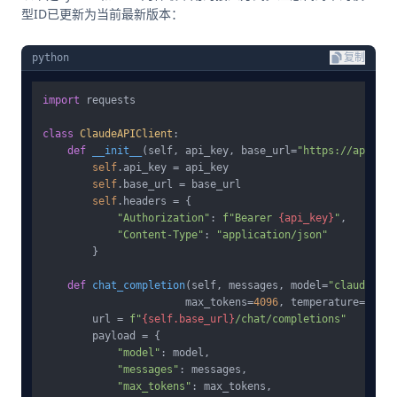
型ID已更新为当前最新版本：
python
复制
import
 requests

class
ClaudeAPIClient
:

def
__init__
(
self, api_key, base_url=
"https://api.lao
self
.api_key = api_key

self
.base_url = base_url

self
.headers = {

"Authorization"
: 
f"Bearer 
{api_key}
"
,

"Content-Type"
: 
"application/json"
        }

def
chat_completion
(
self, messages, model=
"claude-son
                       max_tokens=
4096
, temperature=
0.7
, 
        url = 
f"
{self.base_url}
/chat/completions"
        payload = {

"model"
: model,

"messages"
: messages,

"max_tokens"
: max_tokens,
