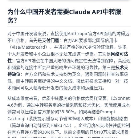
为什么中国开发者需要Claude API中转服
务？
对于中国开发者来说，直接使用Anthropic官方API面临的障碍远
不止价格。首先是
支付门槛
：官方API要求绑定国际信用卡
（Visa/Mastercard），并通过严格的KYC身份验证流程，许多
个人开发者和中小企业根本无法完成这一步骤。其次是
网络可达
性
：官方API端点在中国大陆的访问稳定性无法得到保障，高延迟
和频繁的连接中断会严重影响生产环境的可靠性。第三是
技术支
持缺位
：官方文档和技术支持均为英文，遇到问题时排查效率极
低，而中转服务商提供的中文文档、微信群技术支持和一对一技
术顾问可以大幅降低开发者的接入成本和运维压力。
从成本维度来看，优质中转服务的价格优势同样显著。以Sonnet
4.6为例，通过中转服务商的批量采购和技术优化，实际使用成本
通常可以压缩到官方定价的35-50%。如果再结合Prompt
Caching（系统提示缓存可节省90%输入成本）和智能模型路由
（简单查询自动降级到Haiku 4.5），企业月度AI支出往往能控制
在官方直连方案的30%以下。以前文提到的日均10万次请求场景