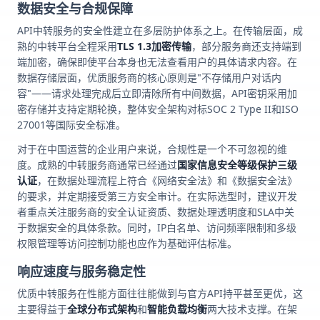
数据安全与合规保障
API中转服务的安全性建立在多层防护体系之上。在传输层面，成
熟的中转平台全程采用
TLS 1.3加密传输
，部分服务商还支持端到
端加密，确保即使平台本身也无法查看用户的具体请求内容。在
数据存储层面，优质服务商的核心原则是"不存储用户对话内
容"——请求处理完成后立即清除所有中间数据，API密钥采用加
密存储并支持定期轮换，整体安全架构对标SOC 2 Type II和ISO
27001等国际安全标准。
对于在中国运营的企业用户来说，合规性是一个不可忽视的维
度。成熟的中转服务商通常已经通过
国家信息安全等级保护三级
认证
，在数据处理流程上符合《网络安全法》和《数据安全法》
的要求，并定期接受第三方安全审计。在实际选型时，建议开发
者重点关注服务商的安全认证资质、数据处理透明度和SLA中关
于数据安全的具体条款。同时，IP白名单、访问频率限制和多级
权限管理等访问控制功能也应作为基础评估标准。
响应速度与服务稳定性
优质中转服务在性能方面往往能做到与官方API持平甚至更优，这
主要得益于
全球分布式架构
和
智能负载均衡
两大技术支撑。在架