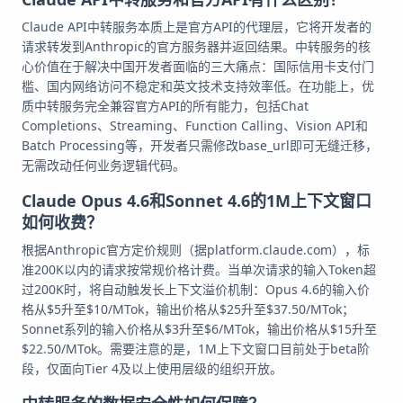
Claude API中转服务本质上是官方API的代理层，它将开发者的
请求转发到Anthropic的官方服务器并返回结果。中转服务的核
心价值在于解决中国开发者面临的三大痛点：国际信用卡支付门
槛、国内网络访问不稳定和英文技术支持效率低。在功能上，优
质中转服务完全兼容官方API的所有能力，包括Chat
Completions、Streaming、Function Calling、Vision API和
Batch Processing等，开发者只需修改base_url即可无缝迁移，
无需改动任何业务逻辑代码。
Claude Opus 4.6和Sonnet 4.6的1M上下文窗口
如何收费？
根据Anthropic官方定价规则（据platform.claude.com），标
准200K以内的请求按常规价格计费。当单次请求的输入Token超
过200K时，将自动触发长上下文溢价机制：Opus 4.6的输入价
格从$5升至$10/MTok，输出价格从$25升至$37.50/MTok；
Sonnet系列的输入价格从$3升至$6/MTok，输出价格从$15升至
$22.50/MTok。需要注意的是，1M上下文窗口目前处于beta阶
段，仅面向Tier 4及以上使用层级的组织开放。