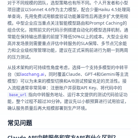
对于不同规模的团队，选型策略也有所不同。个人开发者和小型
项目建议以Sonnet 4.6作为主力模型，配合少量Haiku 4.5处理简
单查询，先用免费试用额度验证功能兼容性后再逐步扩大使用规
模。中型企业应当重点关注智能模型路由和Prompt Caching的
组合优化，按照前文的代码示例搭建自动化的模型选择机制，通
常能在保持输出质量的前提下降低50%以上的成本。大型企业和
高并发场景则需要重点评估中转服务的SLA保障、多节点冗余能
力和企业级权限管理功能，建议在正式采购前进行为期一到两周
的压力测试。
从技术架构的可持续性角度考虑，选择一个支持多模型的中转平
台（如
laozhang.ai
，同时覆盖Claude、GPT-4和Gemini等主流
模型）可以为未来的模型切换和A/B测试预留充足的灵活性。接
入流程通常非常简单：注册账户并获取API Key、将代码中的
指向中转服务地址、运行本文提供的测试代码验证功
base_url
能，整个过程不超过30分钟。建议先以小额预算进行试用验证，
确认服务质量后再大规模部署到生产环境。
常见问题
Claude API中转服务和官方API有什么区别？