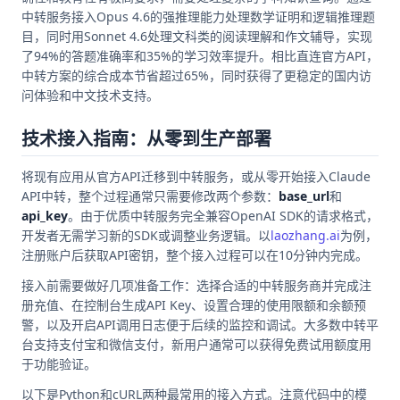
中转服务接入Opus 4.6的强推理能力处理数学证明和逻辑推理题
目，同时用Sonnet 4.6处理文科类的阅读理解和作文辅导，实现
了94%的答题准确率和35%的学习效率提升。相比直连官方API，
中转方案的综合成本节省超过65%，同时获得了更稳定的国内访
问体验和中文技术支持。
技术接入指南：从零到生产部署
将现有应用从官方API迁移到中转服务，或从零开始接入Claude
API中转，整个过程通常只需要修改两个参数：
base_url
和
api_key
。由于优质中转服务完全兼容OpenAI SDK的请求格式，
开发者无需学习新的SDK或调整业务逻辑。以
laozhang.ai
为例，
注册账户后获取API密钥，整个接入过程可以在10分钟内完成。
接入前需要做好几项准备工作：选择合适的中转服务商并完成注
册充值、在控制台生成API Key、设置合理的使用限额和余额预
警，以及开启API调用日志便于后续的监控和调试。大多数中转平
台支持支付宝和微信支付，新用户通常可以获得免费试用额度用
于功能验证。
以下是Python和cURL两种最常用的接入方式。注意代码中的模