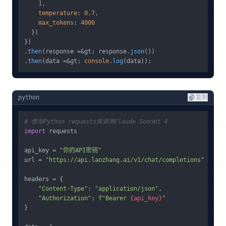
    ],

temperature
: 
0.7
,

max_tokens
: 
4000
  })

})

.
then
(response =&gt; response.
json
())

.
then
(data =&gt; 
console
.
log
python
复制
# 使用Python requests库调用Claude Sonnet 4
import
 requests

api_key = 
"你的API密钥"
url = 
"https://api.laozhang.ai/v1/chat/completions"
headers = {

"Content-Type"
: 
"application/json"
,

"Authorization"
: 
f"Bearer 
{api_key}
"
}
