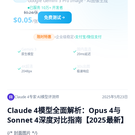
Google Gemini 3 Pro Image · AI图像生成
已服务 10万+ 开发者
$0.24/张
免费测试
$0.05
/张
·
·
限时特惠
企业级稳定
支付宝/微信支付
Gemini 3
国内直连
原生模型
20ms延迟
4K超清
30s出图
2048px
极速响应
Claude 4专家
·
AI模型评测师
2025年5月23日
Claude 4模型全面解析：Opus 4与
Sonnet 4深度对比指南【2025最新】
{/* 封面图片 */}