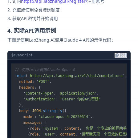
访问
https://api.laozhang.ai/register/
注册账号
充值或使用免费赠送额度
获取API密钥并开始调用
4. 实际API调用示例
下面是使用LaoZhang.AI调用Claude 4 API的示例代码：
javascript
复制
// 使用fetch调用Claude Opus 4
fetch
(
'https://api.laozhang.ai/v1/chat/completions'
, {

method
: 
'POST'
,

headers
: {

'Content-Type'
: 
'application/json'
,

'Authorization'
: 
'Bearer 你的API密钥'
  },

body
: 
JSON
.
stringify
({

model
: 
'claude-opus-4-20250514'
,

messages
: [

      {
role
: 
'system'
, 
content
: 
'你是一个专业的编程助手，擅长
      {
role
: 
'user'
, 
content
: 
'请帮我实现一个高效的红黑树算法