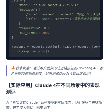
data = {

"model"
: 
"claude-sonnet-4-20250514"
,

"messages"
: [

        {
"role"
: 
"system"
, 
"content"
: 
"你是一个专业的数据分
        {
"role"
: 
"user"
, 
"content"
: 
"请分析这组销售数据，找
    ],

"temperature"
: 
0.3
,

"max_tokens"
: 
2000
}

print
🔥 独家优惠：通过本文提供的注册链接注册LaoZhang.AI，额
外获得$5的免费额度，足够测试Claude 4数百次调用！
【实际应用】Claude 4在不同场景中的表现
测评
为了真实评估Claude 4系列模型的实际能力，我们在多个关键场
景进行了深入测试，结果如下：