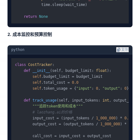
            time.sleep(wait_time)

return
None
2. 成本监控和预算控制
python
复制
class
CostTracker
:

def
__init__
(
self, budget_limit: 
float
):

self
.budget_limit = budget_limit

self
.total_cost = 
0.0
self
.token_usage = {
"input"
: 
0
, 
"output"
: 
0
}

def
track_usage
(
self, input_tokens: 
int
, output_token
"""追踪token使用和成本"""
# laozhang.ai的价格
        input_cost = (input_tokens / 
1_000_000
) * 
0.9
        output_cost = (output_tokens / 
1_000_000
) * 
4.5
        call_cost = input_cost + output_cost
