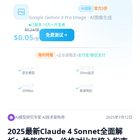
Nano Banana Pro
官方2折
4K图像
Google Gemini 3 Pro Image · AI图像生成
已服务 10万+ 开发者
$0.24/张
免费测试
$0.05
/张
·
·
限时特惠
企业级稳定
支付宝/微信支付
Gemini 3
国内直连
原生模型
20ms延迟
4K超清
30s出图
2048px
极速响应
AI模型研究专家
·
AI技术架构师
2025年7月12日
2025最新Claude 4 Sonnet全面解