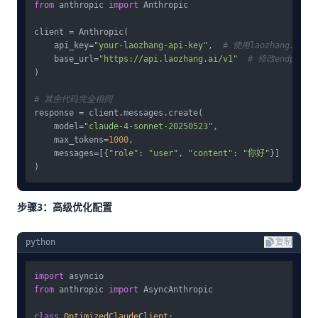
from
 anthropic 
import
 Anthropic

client = Anthropic(

    api_key=
"your-laozhang-api-key"
,  
# 使用laozhang.ai
    base_url=
"https://api.laozhang.ai/v1"
# 修改endpoint
)

# 其余代码完全相同
response = client.messages.create(

    model=
"claude-4-sonnet-20250523"
,

    max_tokens=
1000
,

    messages=[{
"role"
: 
"user"
, 
"content"
: 
"你好"
}]

步骤3：高级优化配置
python
复制
import
from
 anthropic 
import
 AsyncAnthropic

class
OptimizedClaudeClient
:
