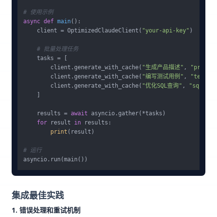
# 使用示例
async
def
main
():

    client = OptimizedClaudeClient(
"your-api-key"
)

# 批量处理任务
    tasks = [

        client.generate_with_cache(
"生成产品描述"
, 
"produc
        client.generate_with_cache(
"编写测试用例"
, 
"test-c
        client.generate_with_cache(
"优化SQL查询"
, 
"sql-opt
    ]

    results = 
await
 asyncio.gather(*tasks)

for
 result 
in
 results:

print
(result)

# 运行
集成最佳实践
1. 错误处理和重试机制