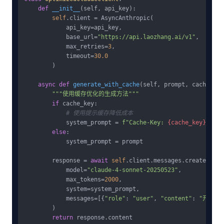
def
__init__
(
self, api_key
):

self
.client = AsyncAnthropic(

            api_key=api_key,

            base_url=
"https://api.laozhang.ai/v1"
,

            max_retries=
3
,

            timeout=
30.0
        )

async
def
generate_with_cache
(
self, prompt, cache_key
"""使用缓存优化的生成方法"""
if
 cache_key:

# 使用提示缓存降低成本
            system_prompt = 
f"Cache-Key: 
{cache_key}
\n
{pr
else
:

            system_prompt = prompt

        response = 
await
self
.client.messages.create(

            model=
"claude-4-sonnet-20250523"
,

            max_tokens=
2000
,

            system=system_prompt,

            messages=[{
"role"
: 
"user"
, 
"content"
: 
"开始任
        )

return
 response.content
