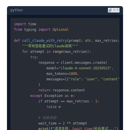
python
复制
import
from
 typing 
import
Optional
def
call_claude_with_retry
(
prompt: 
str
, max_retries: 
int
 
"""带有智能重试的Claude调用"""
for
 attempt 
in
range
(max_retries):

try
:

            response = client.messages.create(

                model=
"claude-4-sonnet-20250523"
,

                max_tokens=
1000
,

                messages=[{
"role"
: 
"user"
, 
"content"
: pro
            )

return
 response.content

except
 Exception 
as
 e:

if
 attempt == max_retries - 
1
:

raise
 e

# 指数退避
            wait_time = 
2
 ** attempt

print
(
f"请求失败，
{wait_time}
秒后重试..."
)
