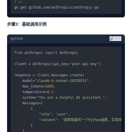
# Go
步骤3：基础调用示例
python
复制
from
 anthropic 
import
 Anthropic

client = Anthropic(api_key=
"your-api-key"
)

response = client.messages.create(

    model=
"claude-4-sonnet-20250523"
,

    max_tokens=
1000
,

    temperature=
0.7
,

    system=
"You are a helpful AI assistant."
,

    messages=[

        {

"role"
: 
"user"
,

"content"
: 
"请帮我编写一个Python函数，实现快速排
        }

    ]
