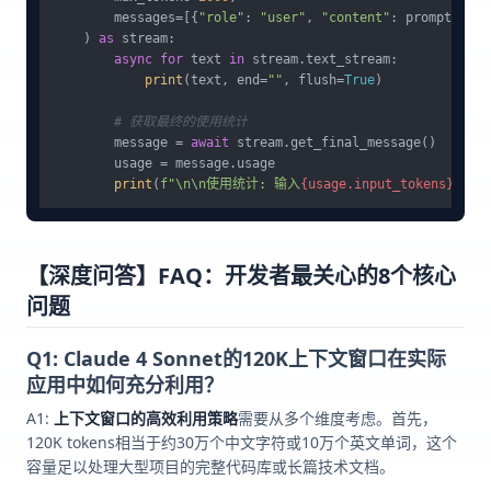
        messages=[{
"role"
: 
"user"
, 
"content"
: prompt}]

    ) 
as
 stream:

async
for
 text 
in
 stream.text_stream:

print
(text, end=
""
, flush=
True
)

# 获取最终的使用统计
        message = 
await
 stream.get_final_message()

        usage = message.usage

print
(
f"\n\n使用统计: 输入
{usage.input_tokens}
toke
【深度问答】FAQ：开发者最关心的8个核心
问题
Q1: Claude 4 Sonnet的120K上下文窗口在实际
应用中如何充分利用？
A1:
上下文窗口的高效利用策略
需要从多个维度考虑。首先，
120K tokens相当于约30万个中文字符或10万个英文单词，这个
容量足以处理大型项目的完整代码库或长篇技术文档。