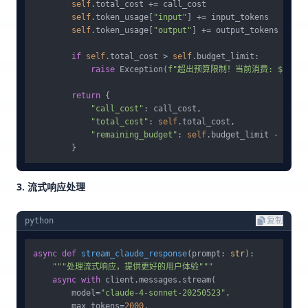
self
.total_cost += call_cost

self
.token_usage[
"input"
] += input_tokens

self
.token_usage[
"output"
] += output_tokens

if
self
.total_cost > 
self
.budget_limit:

raise
 Exception(
f"超出预算限制！当前消费: $
{self
return
 {

"call_cost"
: call_cost,

"total_cost"
: 
self
.total_cost,

"remaining_budget"
: 
self
.budget_limit - 
self
.
3. 流式响应处理
python
复制
async
def
stream_claude_response
(
prompt: 
str
):

"""处理流式响应，提供更好的用户体验"""
async
with
 client.messages.stream(

        model=
"claude-4-sonnet-20250523"
,

        max_tokens=
2000
,
