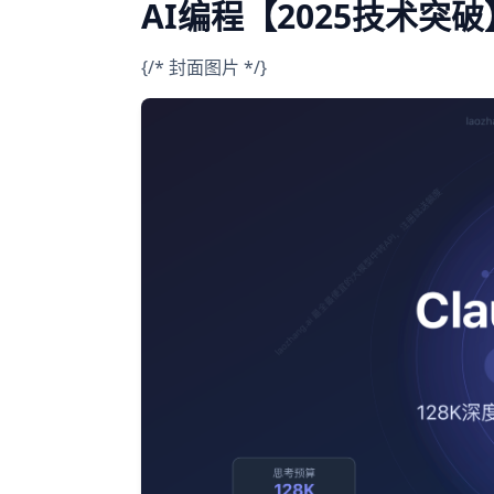
AI编程【2025技术突破
{/* 封面图片 */}