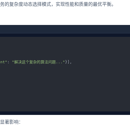
务的复杂度动态选择模式，实现性能和质量的最优平衡。


ent"
: 
"解决这个复杂的算法问题..."
}],

显著影响：