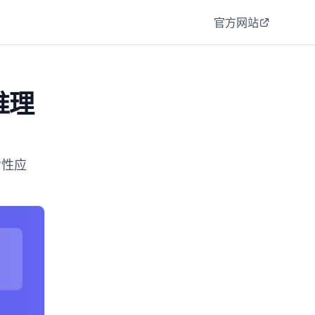
官方网站
推理
命性应
。