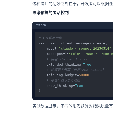
这种设计的精妙之处在于，开发者可以根据任
思考预算的灵活控制
python
# API调用示例
response = client.messages.create(

    model=
"claude-4-sonnet-20250514"
,
    messages=[{
"role"
: 
"user"
, 
"cont
# 启用Extended Thinking
    extended_thinking=
True
,

# 设置思考预算（最高128K tokens）
    thinking_budget=
50000
,

# 可选：显示思考过程
    show_thinking=
True
实测数据显示，不同的思考预算对结果质量有