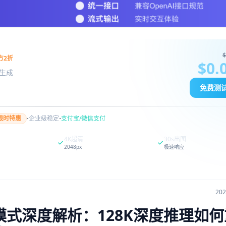
$
方2折
$0.
图像生成
免费测
·
·
限时特惠
企业级稳定
支付宝/微信支付
4K超清
30s出图
2048px
极速响应
20
et思考模式深度解析：128K深度推理如