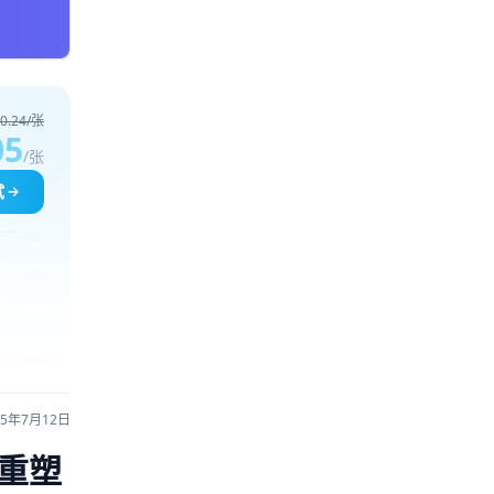
0.24/张
05
/张
试
25年7月12日
何重塑