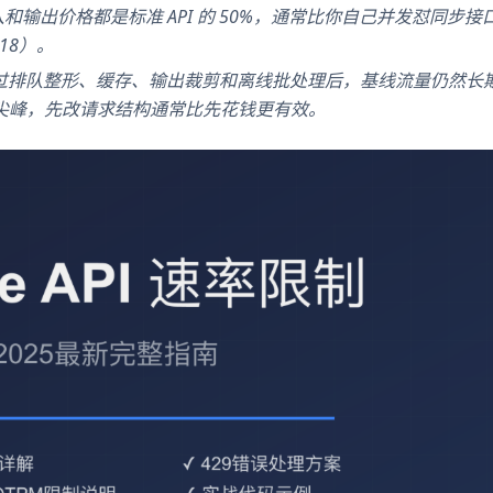
 的输入和输出价格都是标准 API 的 50%，通常比你自己并发怼同步
3-18）。
已经做过排队整形、缓存、输出裁剪和离线批处理后，基线流量仍然长
尖峰，先改请求结构通常比先花钱更有效。