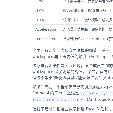
RPM
请求数量暴涨，尤其是并发 work
ITPM
输入前缀太长、RAG 拼太多、
OTPM
输出过长、一次让模型生成太多
Acceleration
新流量突然拉高，即使长期平均
Long context
单次请求超过 200K tokens 或直
这里还有两个旧文最容易漏掉的细节。 第一，A
workspace 再下压更低的额度（Anthropic Rat
这意味着如果你是团队环境，某个成员看到的“撞
workspace 设了更紧的阈值。 第二，
但这不等于“随便切模型就能无限扩容”（Anthropic 
如果你需要一个当前仍有参考意义的最小样本，可以看 
Sonnet 4 的 Tier 1 上限是
50 RPM / 30,000
（Anthropic R
50,000 ITPM / 10,000 OTPM
但我不建议你把这些数字抄进 Excel 然后长期不看