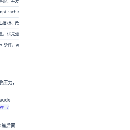
整形、并发上限和抖动退避
ompt caching、压缩上下文、拆请求
出目标、改分段生成
量，优先遵守
retry-after
ier 条件，再评估是否拆上下文
分散压力，
ude
PM /
，本篇后面