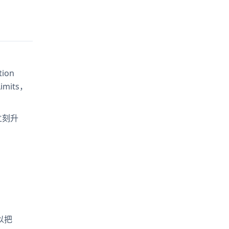
ion
mits，
立刻升
以把