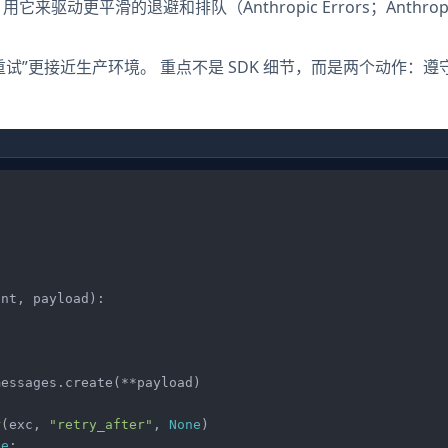
用它来驱动更平滑的退避和排队（Anthropic Errors；Anthropic
 秒再重试”更接近生产环境。 重点不是 SDK 细节，而是两个动作：遵
ent, payload
):

essages.create(**payload)

r
(exc, 
"retry_after"
, 
None
)

ne
:
