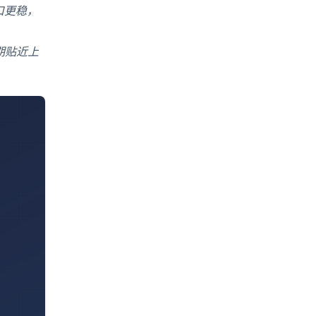
接口更稳，
期贴近上