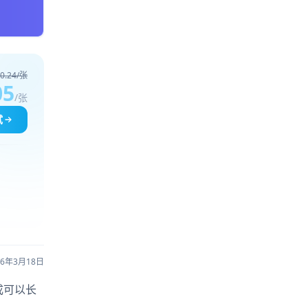
0.24/张
05
/张
试
26年3月18日
成可以长