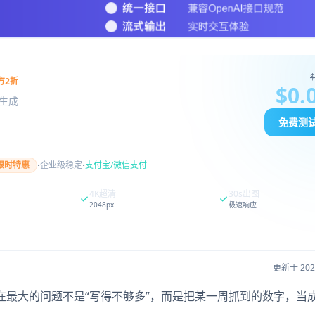
$
方2折
$0.
图像生成
免费测
·
·
限时特惠
企业级稳定
支付宝/微信支付
4K超清
30s出图
2048px
极速响应
更新于 20
文章，现在最大的问题不是“写得不够多”，而是把某一周抓到的数字，当