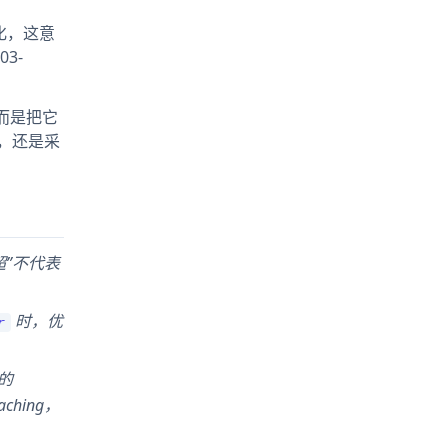
力变化，这意
3-
，而是把它
构，还是采
没超”不代表
时，优
r
格的
ching，