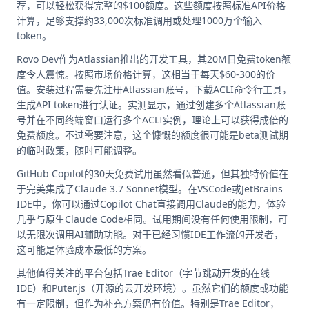
荐，可以轻松获得完整的$100额度。这些额度按照标准API价格
计算，足够支撑约33,000次标准调用或处理1000万个输入
token。
Rovo Dev作为Atlassian推出的开发工具，其20M日免费token额
度令人震惊。按照市场价格计算，这相当于每天$60-300的价
值。安装过程需要先注册Atlassian账号，下载ACLI命令行工具，
生成API token进行认证。实测显示，通过创建多个Atlassian账
号并在不同终端窗口运行多个ACLI实例，理论上可以获得成倍的
免费额度。不过需要注意，这个慷慨的额度很可能是beta测试期
的临时政策，随时可能调整。
GitHub Copilot的30天免费试用虽然看似普通，但其独特价值在
于完美集成了Claude 3.7 Sonnet模型。在VSCode或JetBrains
IDE中，你可以通过Copilot Chat直接调用Claude的能力，体验
几乎与原生Claude Code相同。试用期间没有任何使用限制，可
以无限次调用AI辅助功能。对于已经习惯IDE工作流的开发者，
这可能是体验成本最低的方案。
其他值得关注的平台包括Trae Editor（字节跳动开发的在线
IDE）和Puter.js（开源的云开发环境）。虽然它们的额度或功能
有一定限制，但作为补充方案仍有价值。特别是Trae Editor，