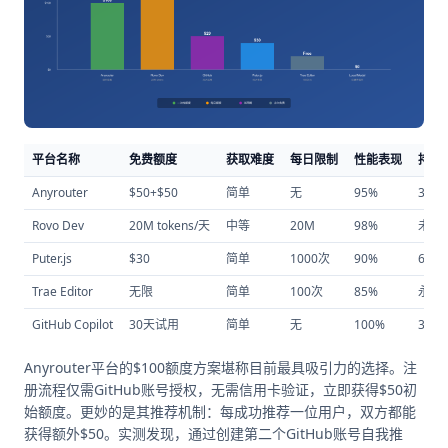
平台名称
免费额度
获取难度
每日限制
性能表现
持续
Anyrouter
$50+$50
简单
无
95%
30天
Rovo Dev
20M tokens/天
中等
20M
98%
未知
Puter.js
$30
简单
1000次
90%
60天
Trae Editor
无限
简单
100次
85%
永久
GitHub Copilot
30天试用
简单
无
100%
30天
Anyrouter平台的$100额度方案堪称目前最具吸引力的选择。注
册流程仅需GitHub账号授权，无需信用卡验证，立即获得$50初
始额度。更妙的是其推荐机制：每成功推荐一位用户，双方都能
获得额外$50。实测发现，通过创建第二个GitHub账号自我推