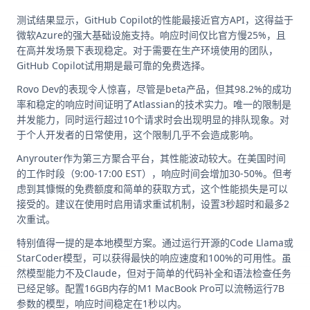
测试结果显示，GitHub Copilot的性能最接近官方API，这得益于
微软Azure的强大基础设施支持。响应时间仅比官方慢25%，且
在高并发场景下表现稳定。对于需要在生产环境使用的团队，
GitHub Copilot试用期是最可靠的免费选择。
Rovo Dev的表现令人惊喜，尽管是beta产品，但其98.2%的成功
率和稳定的响应时间证明了Atlassian的技术实力。唯一的限制是
并发能力，同时运行超过10个请求时会出现明显的排队现象。对
于个人开发者的日常使用，这个限制几乎不会造成影响。
Anyrouter作为第三方聚合平台，其性能波动较大。在美国时间
的工作时段（9:00-17:00 EST），响应时间会增加30-50%。但考
虑到其慷慨的免费额度和简单的获取方式，这个性能损失是可以
接受的。建议在使用时启用请求重试机制，设置3秒超时和最多2
次重试。
特别值得一提的是本地模型方案。通过运行开源的Code Llama或
StarCoder模型，可以获得最快的响应速度和100%的可用性。虽
然模型能力不及Claude，但对于简单的代码补全和语法检查任务
已经足够。配置16GB内存的M1 MacBook Pro可以流畅运行7B
参数的模型，响应时间稳定在1秒以内。