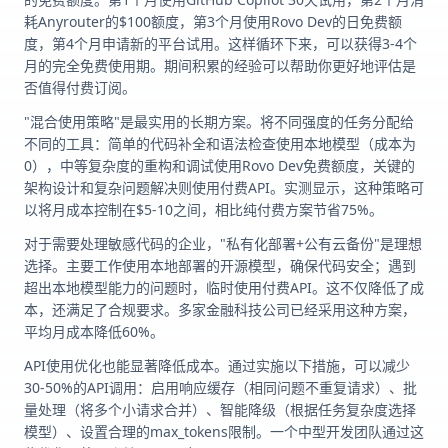
耗Anyrouter的$100额度，第3个月使用Rovo Dev的日免费额
度，第4个月申请新的平台试用。这样循环下来，可以获得3-4个
月的完全免费使用期。期间积累的经验可以帮助你更好地评估是
否值得付费订阅。
"混合使用策略"是最实用的长期方案。将不同强度的任务分配给
不同的工具：简单的代码补全和语法检查使用本地模型（成本为
0），中等复杂度的重构和调试使用Rovo Dev免费额度，关键的
架构设计和复杂问题解决则使用付费API。实测显示，这种策略可
以将月成本控制在$5-10之间，相比纯付费方案节省75%。
对于需要处理敏感代码的企业，"私有化部署+公有云备份"是理想
选择。主要工作使用本地部署的开源模型，确保代码安全；遇到
超出本地模型能力的问题时，临时使用付费API。这不仅降低了成
本，还满足了合规要求。多家金融科技公司已经采用这种方案，
平均月成本降低60%。
API使用优化也能显著降低成本。通过实施以下措施，可以减少
30-50%的API调用：启用响应缓存（相同问题不重复请求）、批
量处理（将多个小请求合并）、智能降级（根据任务复杂度选择
模型）、设置合理的max_tokens限制。一个中型开发团队通过这