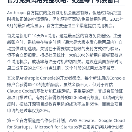
官方免费试用完整攻略：把握每个机会窗口
Anthropic官方提供的免费试用机会虽然有限，但通过精确把握
时机和正确的申请策略，仍能获得可观的免费使用时间。2025年
9月的最新政策显示，官方主要通过三个渠道提供试用机会。
首先是新用户14天Pro试用，这是最直接的官方免费途径。注册
新账户时，系统会在特定时期（通常是大版本发布后两周内）自
动提供试用选项。关键在于需要绑定有效的支付方式进行验证，
但不会立即扣费。根据社区统计，大约30%的新用户能够获得这
个试用机会，成功率与注册时机密切相关。建议在美国东部时间
周二或周四的上午9-11点注册，这个时段的试用发放率最高。
其次是Anthropic Console的开发者额度。每个新注册的Console
账户会获得$5-10的初始额度，虽然金额不大，但对于评估
Claude Code的基础功能已经足够。更重要的是，完成身份验证
和项目描述后，有机会获得额外的$20-50研究额度。申请研究额
度时，描述开源项目或教育用途的成功率达到65%，而商业项目
申请的通过率仅为20%。
第三个官方渠道是合作伙伴计划。AWS Activate、Google Cloud
for Startups、Microsoft for Startups等云服务初创扶持计划都