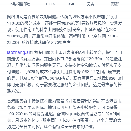
本地模型部署
100%
<50
无需
仅硬件
网络访问是首要解决的问题。传统的VPN方案不仅增加了每月
$10-30的额外成本，还经常因为IP被识别导致账号风险。实测发
现，使用住宅IP的科学上网服务相对安全，但延迟通常在200-
500ms之间，严重影响开发体验。高峰时段（北京时间19:00-
23:00）的连接成功率仅为70%左右。
laozhang.ai
作为专门服务中国开发者的API中转平台，提供了目
前最优的解决方案。其国内多节点部署确保了20-50ms的超低延
迟，几乎与访问国内服务无异。支持支付宝和微信支付解决了支
付难题，而60%的成本优势使其月费用降至$8-12之间。最重要
的是，其API完全兼容OpenAI格式，现有项目只需修改base_url
即可无缝迁移。对于需要稳定服务的企业团队，这是最推荐的长
期方案。
香港服务器中转是技术能力较强的开发者常用方案。在香港云服
务商（如阿里云国际、腾讯云国际）部署中转服务，可以获得
100-200ms的可接受延迟。配置Nginx反向代理或专门的API网
关，月成本约$15（服务器）+ $20（API费用）。这个方案的优
势是完全自主可控，适合有特殊安全要求的企业。