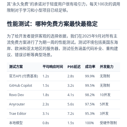
其"永久免费"的承诺对于轻度用户很有吸引力，每天100次的调用
限制对于学习和小型项目已经足够。
性能测试：哪种免费方案最快最稳定
为了给开发者提供客观的选择依据，我们在2025年9月对所有主
流免费方案进行了为期一周的性能测试。测试环境包括美国东海
岸、欧洲和亚太地区的服务器，测试任务涵盖代码补全、重构建
议、错误诊断等典型场景。
测试方案
平均响应时间
P95延迟
成功率
并发能力
稳
官方API (付费基准)
1.2s
2.8s
99.9%
无限制
10
GitHub Copilot
1.5s
3.2s
99.5%
无限制
95
Rovo Dev
1.8s
4.1s
98.2%
10并发
88
Anyrouter
2.3s
5.6s
97.5%
5并发
82
Trae Editor
3.1s
7.2s
95.3%
3并发
75
本地模型
0.8s
1.5s
100%
受硬件限制
90