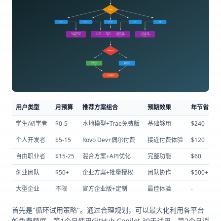
用户类型
月预算
推荐方案组合
预期效果
年节省金额
学生/初学者
$0-5
本地模型+Trae免费版
基础够用
$240
个人开发者
$5-15
Rovo Dev+偶尔付费
接近付费体验
$120
自由职业者
$15-25
混合方案+API优化
完整功能
$60
创业团队
$50+
企业方案+批量授权
团队协作
$500+
大型企业
不限
官方企业版+定制
最佳体验
-
首先是"循环试用策略"。通过合理规划，可以最大化利用各平台
的免费额度。第1个月使用GitHub Copilot 30天试用，第2个月消