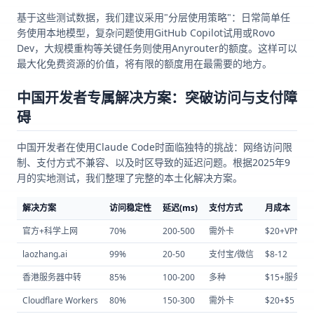
基于这些测试数据，我们建议采用"分层使用策略"：日常简单任
务使用本地模型，复杂问题使用GitHub Copilot试用或Rovo
Dev，大规模重构等关键任务则使用Anyrouter的额度。这样可以
最大化免费资源的价值，将有限的额度用在最需要的地方。
中国开发者专属解决方案：突破访问与支付障
碍
中国开发者在使用Claude Code时面临独特的挑战：网络访问限
制、支付方式不兼容、以及时区导致的延迟问题。根据2025年9
月的实地测试，我们整理了完整的本土化解决方案。
解决方案
访问稳定性
延迟(ms)
支付方式
月成本
官方+科学上网
70%
200-500
需外卡
$20+VPN
laozhang.ai
99%
20-50
支付宝/微信
$8-12
香港服务器中转
85%
100-200
多种
$15+服务器
Cloudflare Workers
80%
150-300
需外卡
$20+$5