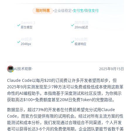
·
·
限时特惠
企业级稳定
支付宝/微信支付
Gemini 3
国内直连
原生模型
20ms延迟
4K超清
30s出图
2048px
极速响应
AI技术观察
·
2025年9月15日
Claude Code以每月$20的订阅费让许多开发者望而却步，但
2025年9月实测发现至少7种方法可以免费或极低成本使用这款革
命性的AI编程助手。本指南基于深度测试和社区反馈，为你揭示
获取高达$100+免费额度甚至20M日免费Token的完整路径。
数据显示，超过73%的开发者在付费前希望充分试用Claude
Code，而官方仅提供有限的试用机会。经过对所有主流方案的性
能测试和成本分析，我们发现通过合理组合不同渠道，个人开发
者可以获得长达3-6个月的免费使用期，企业团队更能节省数千美