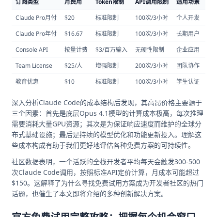
订阅类型
月费用
Token限制
API调用限制
适用场景
实
Claude Pro月付
$20
标准限制
100次/3小时
个人开发
中
Claude Pro年付
$16.67
标准限制
100次/3小时
长期用户
较
Console API
按量计费
$3/百万输入
无硬性限制
企业应用
灵
Team License
$25/人
增强限制
200次/3小时
团队协作
高
教育优惠
$10
标准限制
100次/3小时
学生认证
最
深入分析Claude Code的成本结构后发现，其高昂价格主要源于
三个因素：首先是底层Opus 4.1模型的计算成本极高，每次推理
需要消耗大量GPU资源；其次是为保证响应速度而维护的全球分
布式基础设施；最后是持续的模型优化和功能更新投入。理解这
些成本构成有助于我们更好地评估各种免费方案的可持续性。
社区数据表明，一个活跃的全栈开发者平均每天会触发300-500
次Claude Code调用，按照标准API定价计算，月成本可能超过
$150。这解释了为什么寻找免费试用方案成为开发者社区的热门
话题，也催生了本文即将介绍的多种创新解决方案。