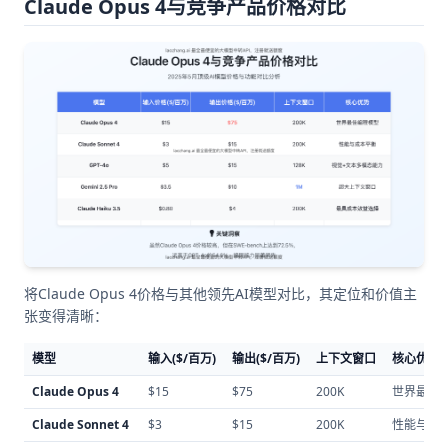
Claude Opus 4与竞争产品价格对比
将Claude Opus 4价格与其他领先AI模型对比，其定位和价值主
张变得清晰：
模型
输入($/百万)
输出($/百万)
上下文窗口
核心优势
Claude Opus 4
$15
$75
200K
世界最佳
Claude Sonnet 4
$3
$15
200K
性能与成