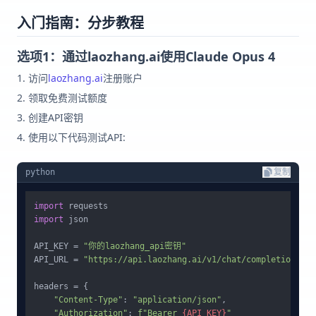
入门指南：分步教程
选项1：通过laozhang.ai使用Claude Opus 4
访问
laozhang.ai
注册账户
领取免费测试额度
创建API密钥
使用以下代码测试API:
python
复制
import
import
 json

API_KEY = 
"你的laozhang_api密钥"
API_URL = 
"https://api.laozhang.ai/v1/chat/completions"
headers = {

"Content-Type"
: 
"application/json"
,

"Authorization"
: 
f"Bearer 
{API_KEY}
"