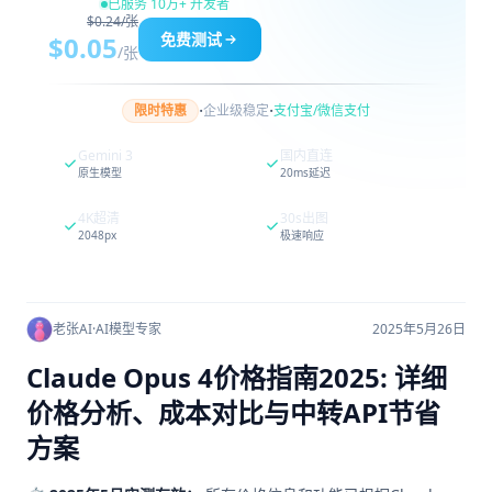
已服务 10万+ 开发者
$0.24/张
免费测试
$0.05
/张
·
·
限时特惠
企业级稳定
支付宝/微信支付
Gemini 3
国内直连
原生模型
20ms延迟
4K超清
30s出图
2048px
极速响应
老张AI
·
AI模型专家
2025年5月26日
Claude Opus 4价格指南2025: 详细
价格分析、成本对比与中转API节省
方案