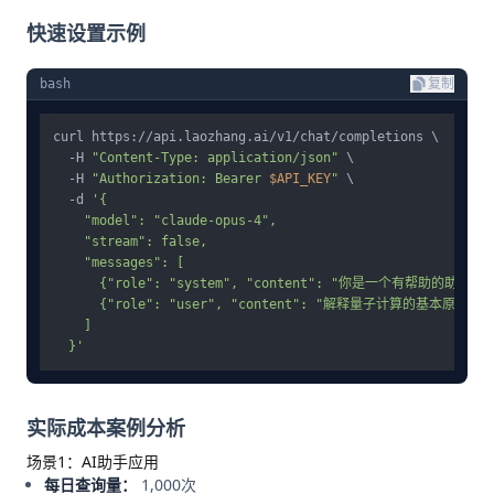
快速设置示例
bash
复制
curl https://api.laozhang.ai/v1/chat/completions \

  -H 
"Content-Type: application/json"
 \

  -H 
"Authorization: Bearer 
$API_KEY
"
 \

  -d 
'{

    "model": "claude-opus-4",

    "stream": false,

    "messages": [

      {"role": "system", "content": "你是一个有帮助的助手。"}
      {"role": "user", "content": "解释量子计算的基本原理"}

    ]

  }'
实际成本案例分析
场景1：AI助手应用
每日查询量：
1,000次