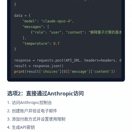
}

data = {

"model"
: 
"claude-opus-4"
,

"messages"
: [

        {
"role"
: 
"user"
, 
"content"
: 
"解释量子计算的基本原理"
    ],

"temperature"
: 
0.7
}

response = requests.post(API_URL, headers=headers, data=j
print
(result[
'choices'
][
0
][
'message'
][
'content'
选项2：直接通过Anthropic访问
访问Anthropic控制台
创建账户并验证电子邮件
添加付款方式并设置使用限制
生成API密钥