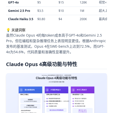
GPT-4o
$5
$15
128K
视觉+文
Gemini 2.5 Pro
$3.5
$10
1M
超大上下
Claude Haiku 3.5
$0.80
$4
200K
最具成本
💡 关键洞察
虽然Claude Opus 4的每token成本高于GPT-4o和Gemini 2.5
Pro，但在编程和复杂推理任务上表现明显更佳。根据Anthropic
发布的基准测试，Opus 4在SWE-bench上达到72.5%，而GPT-
4o为54.6%，代码质量和准确性显著提升。
Claude Opus 4高级功能与特性