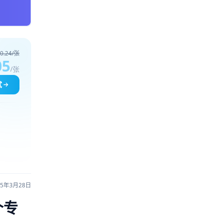
0.24/张
05
/张
试
25年3月28日
个专