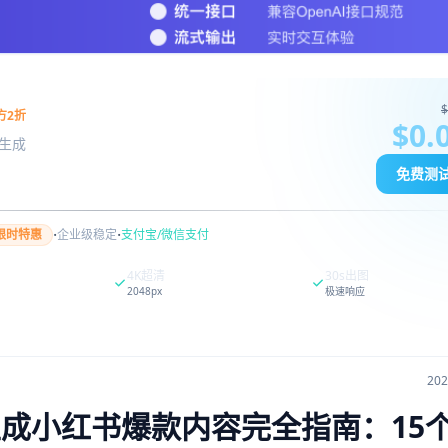
$
方2折
$0.
图像生成
免费测
·
·
限时特惠
企业级稳定
支付宝/微信支付
4K超清
30s出图
2048px
极速响应
20
de生成小红书爆款内容完全指南：15