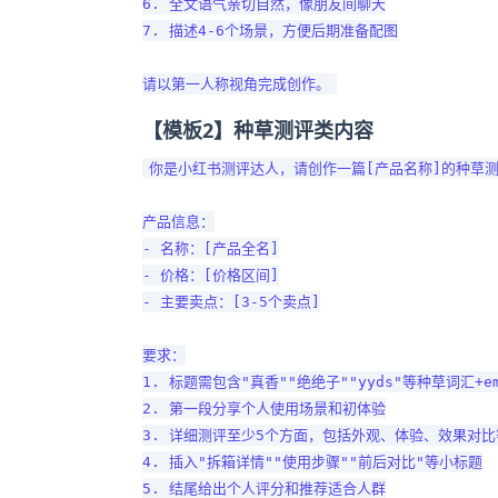
6. 全文语气亲切自然，像朋友间聊天

7. 描述4-6个场景，方便后期准备配图

【模板2】种草测评类内容
你是小红书测评达人，请创作一篇[产品名称]的种草测
产品信息：

- 名称：[产品全名]

- 价格：[价格区间]

- 主要卖点：[3-5个卖点]

要求：

1. 标题需包含"真香""绝绝子""yyds"等种草词汇+emo
2. 第一段分享个人使用场景和初体验

3. 详细测评至少5个方面，包括外观、体验、效果对比等
4. 插入"拆箱详情""使用步骤""前后对比"等小标题

5. 结尾给出个人评分和推荐适合人群
