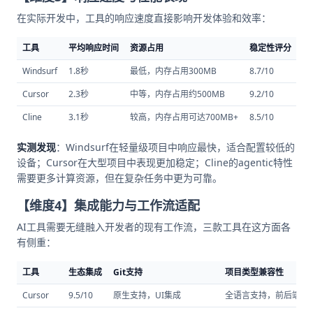
在实际开发中，工具的响应速度直接影响开发体验和效率：
工具
平均响应时间
资源占用
稳定性评分
Windsurf
1.8秒
最低，内存占用300MB
8.7/10
Cursor
2.3秒
中等，内存占用约500MB
9.2/10
Cline
3.1秒
较高，内存占用可达700MB+
8.5/10
实测发现
：Windsurf在轻量级项目中响应最快，适合配置较低的
设备；Cursor在大型项目中表现更加稳定；Cline的agentic特性
需要更多计算资源，但在复杂任务中更为可靠。
【维度4】集成能力与工作流适配
AI工具需要无缝融入开发者的现有工作流，三款工具在这方面各
有侧重：
工具
生态集成
Git支持
项目类型兼容性
Cursor
9.5/10
原生支持，UI集成
全语言支持，前后端均