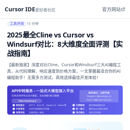
Cursor IDE
官方网站
爱好者社区
工具评测
15 分钟
2025最全Cline vs Cursor vs
Windsurf对比：8大维度全面评测【实
战指南】
【最新独家】深度对比Cline、Cursor和Windsurf三大AI编程工
具，从代码理解、响应速度到价格方案，一文掌握最适合你的AI
编程助手！无需多方测试，高效选择最佳开发体验！