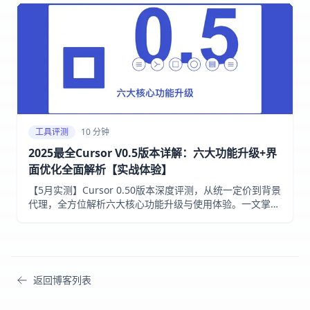
工具评测
10 分钟
2025最全Cursor V0.5版本详解：六大功能升级+界
面优化全面解析【实战体验】
【5月实测】Cursor 0.50版本深度评测，从统一定价到背景
代理，全方位解析六大核心功能升级与使用体验。一文掌握
全新功能亮点，助你晋升AI编程高手！
返回博客列表