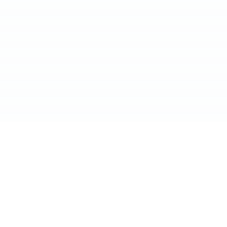
Cursor IDE
爱好者社区
官方网站