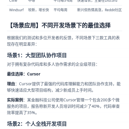
Cline
中等
平均每3-4周
快速增长，主要在Discord
Windsurf
较新，增长快
平均每周
新兴但热情高涨，Reddit社区最
【场景应用】不同开发场景下的最佳选择
根据我们的测试和多位开发者的反馈，不同场景下三款工具的表
现存在明显差异：
场景1：大型团队协作项目
对于拥有复杂代码库和多人协作需求的企业级项目：
最佳选择：Cursor
理由
：Cursor提供了最强的代码库理解能力和团队协作支持，能
够快速适应大型项目结构，减少新成员上手时间。
实际案例
：某金融科技公司使用Cursor管理一个包含200多个微
服务的项目，报告称新开发人员培训时间减少了40%，代码审查
效率提高了35%。
场景2：个人全栈开发项目