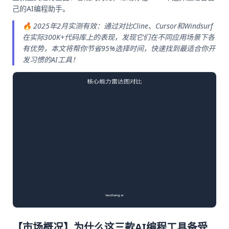
己的AI编程助手。
🔥 2025年2月实测有效：通过对比Cline、Cursor和Windsurf
在实际300K+代码库上的表现，发现它们在不同应用场景下各
有优势，本文将帮你节省95%选择时间，快速找到最适合你开
发习惯的AI工具！
【市场概况】为什么这三款AI编程工具备受