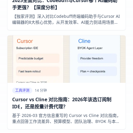
2025全面对比：Codebuff与Cursor哪个AI编码助
手更强？【深度分析】
【独家评测】深入对比Codebuff终端编码助手与Cursor AI
编辑器的8大核心优势，从开发效率、AI能力到适用场景，
帮你选择最适合的编程助手！独家优惠：免费获取两款工具
API额度！
工具评测
14 分钟
Cursor vs Cline 对比指南：2026年该选订阅制
IDE，还是按量计费代理？
基于 2026-03 官方信息重写的 Cursor vs Cline 对比指南，
重点回答工作流差异、预算模型、团队治理、BYOK 与本地
模型支持，以及个人与团队的实际选型路径。