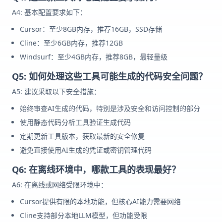
A4: 基本配置要求如下：
Cursor：至少8GB内存，推荐16GB，SSD存储
Cline：至少6GB内存，推荐12GB
Windsurf：至少4GB内存，推荐8GB，最轻量级
Q5: 如何处理这些工具可能生成的代码安全问题？
A5: 建议采取以下安全措施：
始终审查AI生成的代码，特别是涉及安全和访问控制的部分
使用静态代码分析工具验证生成代码
定期更新工具版本，获取最新的安全修复
避免直接使用AI生成的凭证或密钥管理代码
Q6: 在离线环境中，哪款工具的表现最好？
A6: 在离线或网络受限环境中：
Cursor提供有限的本地功能，但核心AI能力需要网络
Cline支持部分本地LLM模型，但功能受限