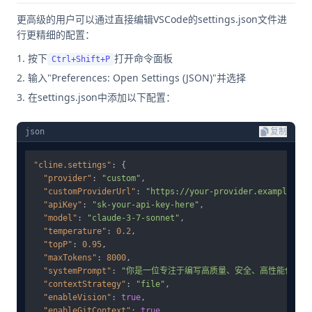
更高级的用户可以通过直接编辑VSCode的settings.json文件进
行更精细的配置：
按下
打开命令面板
Ctrl+Shift+P
输入"Preferences: Open Settings (JSON)"并选择
在settings.json中添加以下配置：
json
复制
"cline.settings"
:
{
"provider"
:
"custom"
,
"customProviderUrl"
:
"https://your-provider.example/v1"
"apiKey"
:
"sk-your-api-key-here"
,
"model"
:
"claude-3-7-sonnet"
,
"temperature"
:
0.2
,
"topP"
:
0.95
,
"maxTokens"
:
8000
,
"systemPrompt"
:
"你是一位专注于编写高质量、安全、高性能代码的
"contextStrategy"
:
"file"
,
"enableVision"
:
true
,
"enableGitContext"
:
true