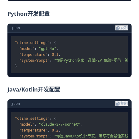
Python开发配置
json
复制
"cline.settings"
:
{
"model"
:
"gpt-4o"
,
"temperature"
:
0.1
,
"systemPrompt"
:
"你是Python专家，遵循PEP 8编码规范，
}
Java/Kotlin开发配置
json
复制
"cline.settings"
:
{
"model"
:
"claude-3-7-sonnet"
,
"temperature"
:
0.2
,
"systemPrompt"
:
"你是Java/Kotlin专家，编写符合最佳实践的