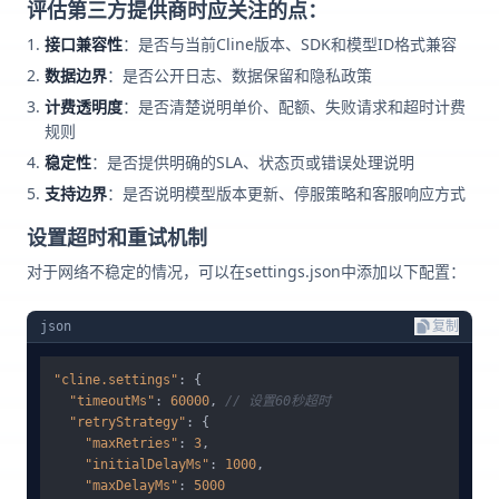
评估第三方提供商时应关注的点：
接口兼容性
：是否与当前Cline版本、SDK和模型ID格式兼容
数据边界
：是否公开日志、数据保留和隐私政策
计费透明度
：是否清楚说明单价、配额、失败请求和超时计费
规则
稳定性
：是否提供明确的SLA、状态页或错误处理说明
支持边界
：是否说明模型版本更新、停服策略和客服响应方式
设置超时和重试机制
对于网络不稳定的情况，可以在settings.json中添加以下配置：
json
复制
"cline.settings"
:
{
"timeoutMs"
:
60000
,
// 设置60秒超时
"retryStrategy"
:
{
"maxRetries"
:
3
,
"initialDelayMs"
:
1000
,
"maxDelayMs"
:
5000