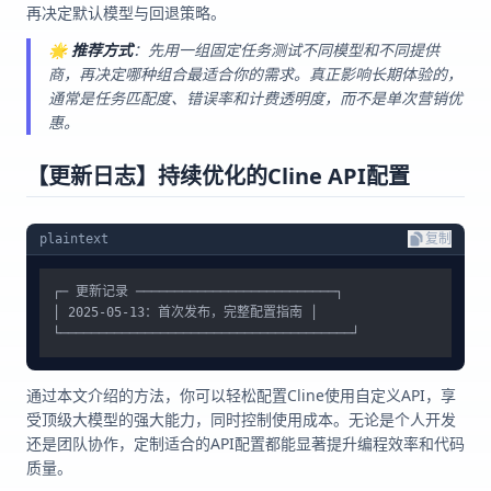
再决定默认模型与回退策略。
🌟
推荐方式
：先用一组固定任务测试不同模型和不同提供
商，再决定哪种组合最适合你的需求。真正影响长期体验的，
通常是任务匹配度、错误率和计费透明度，而不是单次营销优
惠。
【更新日志】持续优化的Cline API配置
plaintext
复制
┌─ 更新记录 ──────────────────────────┐

│ 2025-05-13：首次发布，完整配置指南 │

通过本文介绍的方法，你可以轻松配置Cline使用自定义API，享
受顶级大模型的强大能力，同时控制使用成本。无论是个人开发
还是团队协作，定制适合的API配置都能显著提升编程效率和代码
质量。