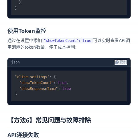
}
}
使用Token监控
通过在设置中添加
可以实时查看API调
"showTokenCount": true
用消耗的token数量，便于成本控制：
json
复制
"cline.settings"
:
{
"showTokenCount"
:
true
,
"showResponseTime"
:
true
}
【方法6】常见问题与故障排除
API连接失败