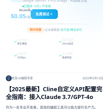
Google Gemini 3 Pro Image · AI图像生成
已服务 10万+ 开发者
$0.24/张
免费测试
$0.05
/张
·
·
限时特惠
企业级稳定
支付宝/微信支付
Gemini 3
国内直连
原生模型
20ms延迟
4K超清
30s出图
2048px
极速响应
老张
·
AI编程专家
2025年5月13日
【2025最新】Cline自定义API配置完
全指南：接入Claude 3.7/GPT-4o
作为一名专业开发者，高效的编程工具可以极大提升生产力。