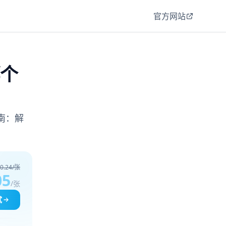
官方网站
哪个
指南：解
0.24/张
05
/张
试