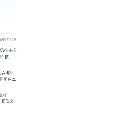
26年3月19日
页仍在主推
19 核
该选哪个
，但用户真
走到
R 和后文