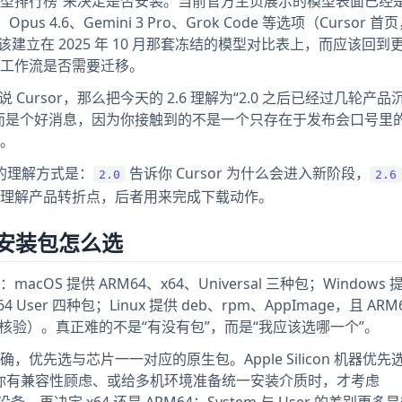
 模型排行榜”来决定是否安装。当前官方主页展示的模型表面已经
Opus 4.6、Gemini 3 Pro、Grok Code 等选项（Cursor 首页
该建立在 2025 年 10 月那套冻结的模型对比表上，而应该回到
工作流是否需要迁移。
 Cursor，那么把今天的 2.6 理解为“2.0 之后已经过几轮产
而是个好消息，因为你接触到的不是一个只存在于发布会口号里
。
用的理解方式是：
告诉你 Cursor 为什么会进入新阶段，
2.0
2.6
理解产品转折点，后者用来完成下载动作。
x 安装包怎么选
 提供 ARM64、x64、Universal 三种包；Windows 提供
M64 User 四种包；Linux 提供 deb、rpm、AppImage，且 ARM6
-19 核验）。真正难的不是“有没有包”，而是“我应该选哪一个”。
先选与芯片一一对应的原生包。Apple Silicon 机器优先选 
x64；只有当你有兼容性顾虑、或给多机环境准备统一安装介质时，才考虑