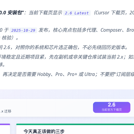
0 安装包”
：当前下载页显示
（Cursor 下载页，20
2.6 Latest
.0 于
发布，核心亮点包括多代理、Composer、Brows
2025-10-29
-19 核验）。
前 2.6，对照你的系统和芯片选正确包，不必先绕回历史版本。
境稳定且近期项目紧，先在副机或非关键仓库试装当前 2.x；如
移。
再决定是否需要 Hobby、Pro、Pro+ 或 Ultra；不要把“订阅层