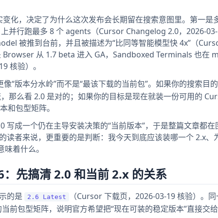
。
的几个可核实变化，决定了为什么这次发布会长期留在搜索意图里。第一是
多 8 个 agents（Cursor Changelog 2.0，2026-03-
 model 被推到台前，并且被描述为“比同等智能模型快 4x”（Curs
Browser 从 1.7 beta 进入 GA，Sandboxed Terminals 也在 
3-19 核验）。
像“版本分水岭”而不是“最该下载的当前包”。如果你的搜索目
 工作流，那么看 2.0 是对的；如果你的目标是现在就装一份可用的 Cur
本和包型矩阵。
.0 写成一个仍在主导安装决策的“当前版本”，于是整篇文章都在
26 年的读者来说，更重要的是判断：我今天到底应该装哪一个 2.x
流意味着什么。
先搞清 2.0 和当前 2.x 的关系
部显示的是
（Cursor 下载页，2026-03-19 核验）
2.6 Latest
inux 的当前包型矩阵，说明官方希望把“现在可装的稳定版本”直接交