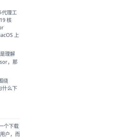
多代理工
19 核
or
macOS 上
的是理解
sor，那
围绕
、为什么下
。同一个下载
给用户，而