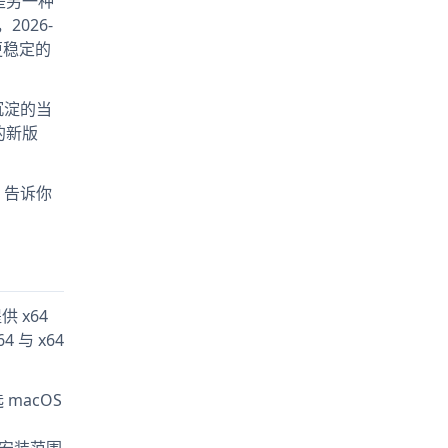
是另一种
，2026-
更稳定的
品沉淀的当
的新版
告诉你
 x64
4 与 x64
macOS