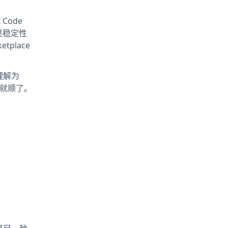
Code
题则是稳定性
etplace
理解为
系就顺了。