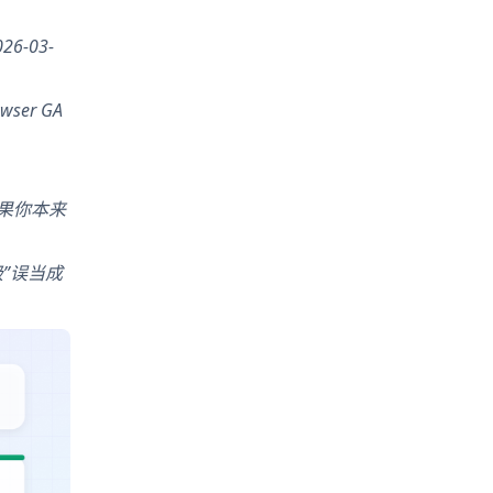
26-03-
er GA
果你本来
级”误当成