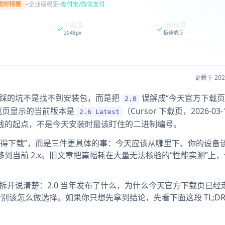
·
·
限时特惠
企业级稳定
支付宝/微信支付
4K超清
30s出图
2048px
极速响应
更新于 20
，最容易踩的坑不是找不到安装包，而是把
误解成“今天官方下载
2.0
官方下载页显示的当前版本是
（Cursor 下载页，2026-03-
2.6 Latest
产品线的起点，不是今天安装时最该盯住的二进制编号。
不值得下载”，而是三件更具体的事：今天应该从哪里下、你的设备
移到当前 2.x。旧文章把篇幅耗在大量无法核验的“性能实测”上
面拆开说清楚：2.0 当年发布了什么，为什么今天官方下载页已经
x 用户分别该怎么做选择。如果你只想先拿到结论，先看下面这段 TL;D