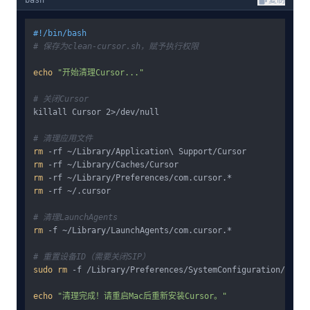
#!/bin/bash
# 保存为clean-cursor.sh，赋予执行权限
echo
"开始清理Cursor..."
# 关闭Cursor
killall Cursor 2>/dev/null

# 清理应用文件
rm
rm
rm
rm
 -rf ~/.cursor

# 清理LaunchAgents
rm
 -f ~/Library/LaunchAgents/com.cursor.*

# 重置设备ID（需要关闭SIP）
sudo
rm
 -f /Library/Preferences/SystemConfiguration/Netwo
echo
"清理完成！请重启Mac后重新安装Cursor。"