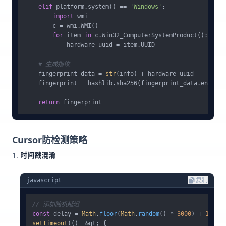
elif
 platform.system() == 
'Windows'
:

import
 wmi

        c = wmi.WMI()

for
 item 
in
 c.Win32_ComputerSystemProduct():

            hardware_uuid = item.UUID

# 生成指纹
    fingerprint_data = 
str
(info) + hardware_uuid

    fingerprint = hashlib.sha256(fingerprint_data.encode(
return
Cursor防检测策略
时间戳混淆
javascript
复制
// 添加随机延迟
const
 delay = 
Math
.
floor
(
Math
.
random
() * 
3000
) + 
1000
setTimeout
(() =&gt; {
