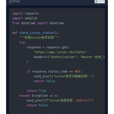
python
复制
import
import
from
 datetime 
import
 datetime

def
check_cursor_status
():

"""检查Cursor账号状态"""
try
:

        response = requests.get(

"https://api.cursor.sh/status"
,

            headers={
"Authorization"
: 
"Bearer YOUR_TOKEN"
        )

if
 response.status_code == 
403
:

            send_alert(
"Cursor账号可能被封禁！"
)

return
False
return
True
except
 Exception 
as
 e:

        send_alert(
f"Cursor连接异常：
{
str
(e)}
"
)

return
False