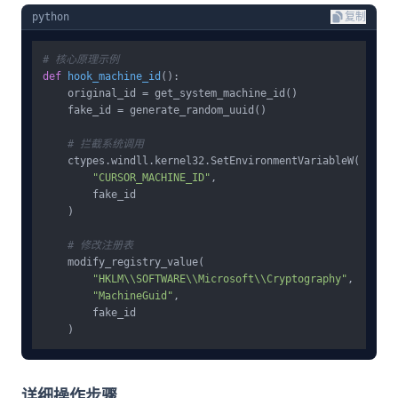
python
复制
# 核心原理示例
def
hook_machine_id
():

    original_id = get_system_machine_id()

    fake_id = generate_random_uuid()

# 拦截系统调用
    ctypes.windll.kernel32.SetEnvironmentVariableW(

"CURSOR_MACHINE_ID"
, 

        fake_id

    )

# 修改注册表
    modify_registry_value(

"HKLM\\SOFTWARE\\Microsoft\\Cryptography"
,

"MachineGuid"
,

        fake_id

详细操作步骤