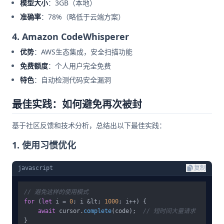
模型大小
：3GB（本地）
准确率
：78%（略低于云端方案）
4. Amazon CodeWhisperer
优势
：AWS生态集成，安全扫描功能
免费额度
：个人用户完全免费
特色
：自动检测代码安全漏洞
最佳实践：如何避免再次被封
基于社区反馈和技术分析，总结出以下最佳实践：
1. 使用习惯优化
javascript
复制
// 避免这样的使用模式
for
 (
let
 i = 
0
; i &lt; 
1000
; i++) {

await
 cursor.
complete
(code);  
// 短时间大量请求
}
