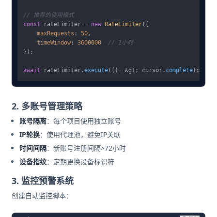
// 推荐的使用模式
const
 rateLimiter = 
new
RateLimiter
({

maxRequests
: 
50
,

timeWindow
: 
3600000
// 1小时
});

await
 rateLimiter.
execute
(() =&gt; cursor.
complete
2. 多账号管理策略
账号隔离
：每个项目使用独立账号
IP轮换
：使用代理池，避免IP关联
时间间隔
：新账号注册间隔>72小时
设备指纹
：定期更换设备标识符
3. 监控预警系统
创建自动监控脚本：