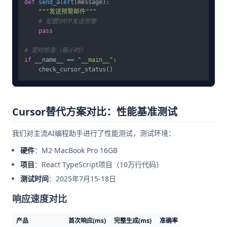
def
send_alert
(
message
):

"""发送预警邮件"""
# 配置SMTP发送预警
pass
# 定时检查（每小时）
if
 __name__ == 
"__main__"
:

Cursor替代方案对比：性能基准测试
我们对主流AI编程助手进行了性能测试，测试环境：
硬件
：M2 MacBook Pro 16GB
项目
：React TypeScript项目（10万行代码）
测试时间
：2025年7月15-18日
响应速度对比
产品
首次响应(ms)
完整生成(ms)
准确率