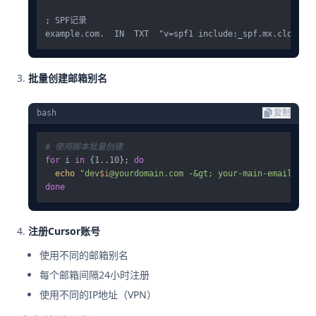
; SPF记录

批量创建邮箱别名
bash
复制
# 使用脚本批量创建
for
 i 
in
 {1..10}; 
do
echo
"dev
$i
@yourdomain.com -&gt; your-main-email@gma
done
注册Cursor账号
使用不同的邮箱别名
每个邮箱间隔24小时注册
使用不同的IP地址（VPN）