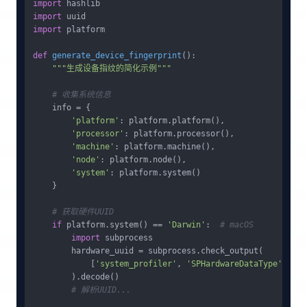
import
import
import
 platform

def
generate_device_fingerprint
():

"""生成设备指纹的简化示例"""
# 收集系统信息
    info = {

'platform'
: platform.platform(),

'processor'
: platform.processor(),

'machine'
: platform.machine(),

'node'
: platform.node(),

'system'
: platform.system()

    }

# 获取硬件UUID
if
 platform.system() == 
'Darwin'
:  
# macOS
import
 subprocess

        hardware_uuid = subprocess.check_output(

            [
'system_profiler'
, 
'SPHardwareDataType'
]

        ).decode()

# 解析UUID...