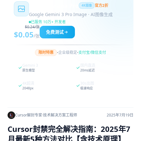
Nano Banana Pro
官方2折
4K图像
Google Gemini 3 Pro Image · AI图像生成
已服务 10万+ 开发者
$0.24/张
免费测试
$0.05
/张
·
·
限时特惠
企业级稳定
支付宝/微信支付
Gemini 3
国内直连
原生模型
20ms延迟
4K超清
30s出图
2048px
极速响应
Cursor解封专家
·
技术解决方案工程师
2025年7月19日
Cursor封禁完全解决指南：2025年7
月最新5种方法对比【含技术原理】