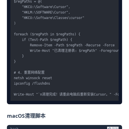
$regPaths = @(

    "HKCU:\Software\Cursor",

    "HKLM:\SOFTWARE\Cursor",

    "HKCU:\Software\Classes\cursor"

)

foreach ($regPath in $regPaths) {

    if (Test-Path $regPath) {

        Remove-Item -Path $regPath -Recurse -Force

        Write-Host "已清理注册表: $regPath" -ForegroundColor
    }

}

# 4. 重置网络配置

netsh winsock reset

ipconfig /flushdns

macOS清理脚本
bash
复制