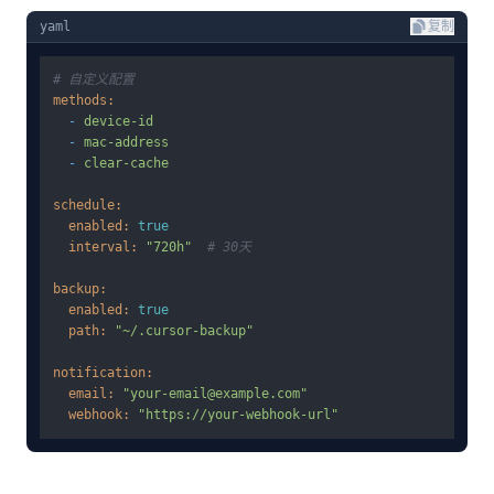
yaml
复制
# 自定义配置
methods:
-
device-id
-
mac-address
-
clear-cache
schedule:
enabled:
true
interval:
"720h"
# 30天
backup:
enabled:
true
path:
"~/.cursor-backup"
notification:
email:
"your-email@example.com"
webhook:
"https://your-webhook-url"