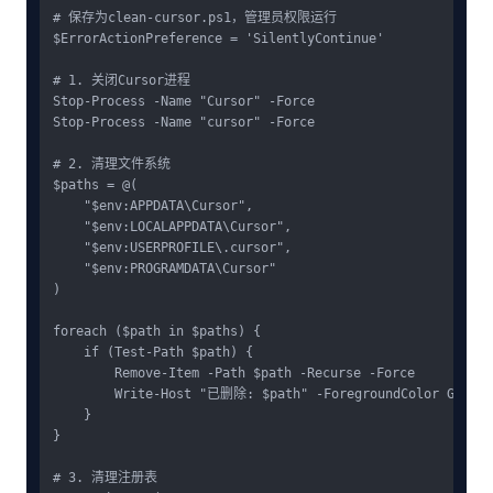
# 保存为clean-cursor.ps1，管理员权限运行

$ErrorActionPreference = 'SilentlyContinue'

# 1. 关闭Cursor进程

Stop-Process -Name "Cursor" -Force

Stop-Process -Name "cursor" -Force

# 2. 清理文件系统

$paths = @(

    "$env:APPDATA\Cursor",

    "$env:LOCALAPPDATA\Cursor",

    "$env:USERPROFILE\.cursor",

    "$env:PROGRAMDATA\Cursor"

)

foreach ($path in $paths) {

    if (Test-Path $path) {

        Remove-Item -Path $path -Recurse -Force

        Write-Host "已删除: $path" -ForegroundColor Green

    }

}

# 3. 清理注册表
