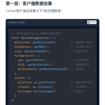
第一层：客户端数据收集
Cursor客户端会收集以下5类关键数据：
javascript
复制
// 伪代码展示Cursor收集的设备信息
const
 deviceFingerprint = {

machineId
: 
getMachineId
(),        
// 设备唯一标识
macAddress
: 
getMAC
(),             
// 网卡MAC地址
uuid
: 
getSystemUUID
(),            
// 系统UUID
hardwareInfo
: {

cpu
: 
getCPUInfo
(),              
// CPU序列号
disk
: 
getDiskSerial
(),          
// 硬盘序列号
motherboard
: 
getMotherboardId
() 
// 主板ID
  },

osInfo
: {

platform
: os.
platform
(),        
// 操作系统平台
release
: os.
release
(),          
// 系统版本
hostname
: os.
hostname
()         
// 主机名
  }
