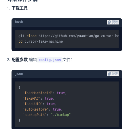
下载工具
bash
复制
git 
clone
cd
配置参数
编辑
文件：
config.json
json
复制
{
"fakeMachineId"
:
true
,
"fakeMAC"
:
true
,
"fakeUUID"
:
true
,
"autoRestore"
:
true
,
"backupPath"
:
"./backup"
}