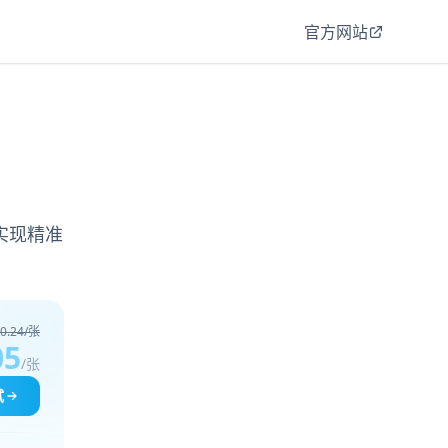
官方网站
实现精准
0.24/张
05
/张
试