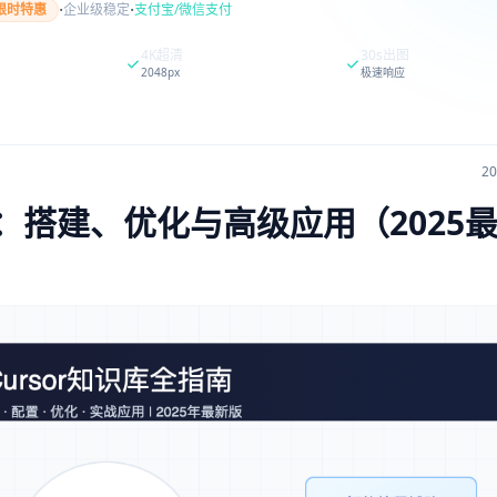
·
·
限时特惠
企业级稳定
支付宝/微信支付
4K超清
30s出图
2048px
极速响应
2
南：搭建、优化与高级应用（2025