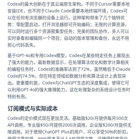
Codex的最大创新在于其云端原生架构。不同于Cursor需要本地
安装IDE，也不同于Claude Code需要本地终端环境，Codex可
以在任何有浏览器的设备上运行。这种架构带来了几个独特优
势：零配置启动，打开浏览器即可开始编码；无限的计算资源，
可以同时运行多个资源密集型任务；完美的团队协作，多人可以
实时查看和编辑同一个项目；自动的版本管理和备份，永远不用
担心代码丢失。
基于GPT-4o和专用Codex模型，Codex在某些特定任务上展现出
了强大的能力。最新数据显示，在处理算法优化和数学计算相关
的编程任务时，Codex的准确率达到了72%，虽然略低于Claude
Code的74.5%，但在特定领域如数据分析和算法设计上表现突
出。更重要的是，Codex与ChatGPT生态的深度集成，使得它可
以利用GPT-4o的强大推理能力，这在处理复杂的系统设计任务时
特别有用。
订阅模式与实际成本
Codex的定价模式现在更加灵活。基础版$20/月提供每月500次
API调用，专业版$50/月提供2000次调用，企业版$200/月提供无
限调用。对于使用ChatGPT Plus的用户，可以享受50%的折扣。
值得注意的是，Web版本不计入API调用次数，这使得轻度用户