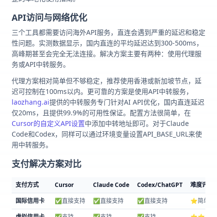
API访问与网络优化
三个工具都需要访问海外API服务，直连会遇到严重的延迟和稳定
性问题。实测数据显示，国内直连的平均延迟达到300-500ms，
高峰期甚至会完全无法连接。解决方案主要有两种：使用代理服
务或API中转服务。
代理方案相对简单但不够稳定，推荐使用香港或新加坡节点，延
迟可控制在100ms以内。更可靠的方案是使用API中转服务，
laozhang.ai
提供的中转服务专门针对AI API优化，国内直连延迟
仅20ms，且提供99.9%的可用性保证。配置方法很简单，在
Cursor的自定义API设置
中添加中转地址即可。对于Claude
Code和Codex，同样可以通过环境变量设置API_BASE_URL来使
用中转服务。
支付解决方案对比
支付方式
Cursor
Claude Code
Codex/ChatGPT
难度评级
国际信用卡
✅直接支持
✅直接支持
✅直接支持
⭐简单
虚拟信用卡
✅支持
✅支持
✅支持
⭐⭐中等