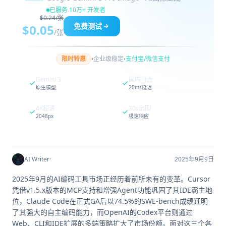
已服务 10万+ 开发者
$0.24/张
免费测试
$0.05
/张
·
·
限时特惠
企业级稳定
支付宝/微信支付
Gemini 3
国内直连
原生模型
20ms延迟
4K超清
30s出图
2048px
极速响应
AI Writer
·
2025年9月9日
2025年9月的AI编码工具市场正经历着前所未有的变革。Cursor
凭借v1.5.x版本的MCP支持和增强Agent功能巩固了其IDE霸主地
位，Claude Code在正式GA后以74.5%的SWE-bench成绩证明
了其强大的自主编码能力，而OpenAI的Codex平台则通过
Web、CLI和IDE扩展的多端策略扩大了市场份额。面对这三个各