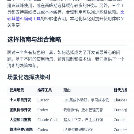
建议错峰使用，或在高峰期选择缓存较多的任务。另外，三个工
具都支持离线模式或本地缓存，合理利用可以减少网络依赖。
比
较其他AI编码工具
的经验也表明，本地化优化对提升使用体验至
关重要。
选择指南与组合策略
面对三个各有特色的工具，如何选择成为了开发者最关心的问
题。基于不同的使用场景、预算限制和技术栈，我们提供了一个
清晰的决策框架。
场景化选择决策树
使用场景
推荐工具
理由
替代方案
个人项目开发
Cursor
IDE集成体验好，学习成本低
Claude Co
团队协作开发
Codex
云端协作，版本管理完善
Cursor(团队
大型项目重构
Claude Code
超大上下文，自主执行强
Cursor+Cla
算法竞赛/刷题
Codex
o3模型推理能力强
Cursor+GPT