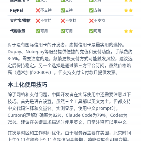
PayPal
❌不支持
✅支持
✅支持
⭐⭐中等
支付宝/微信
❌不支持
❌不支持
❌不支持
-
代购服务
✅可用
✅可用
✅可用
⭐⭐⭐
对于没有国际信用卡的开发者，虚拟信用卡是最实用的选择。
Dupay、Nobepay等服务提供便捷的充值和支付功能，手续费约
3-5%。需要注意的是，频繁更换支付方式可能触发风控，建议选
定后保持稳定。另一个选择是通过第三方平台订阅，虽然价格略
高（通常加价20-30%），但支持支付宝付款且提供发票。
本土化使用技巧
除了网络和支付问题，中国开发者在实际使用中还需要注意以下
技巧。首先是语言设置，虽然三个工具都以英文为主，但都支持
中文代码注释和变量名。实测显示，使用中文prompt时，
Cursor的理解准确率为82%，Claude Code为79%，Codex为
75%。建议在关键需求描述时使用英文，日常注释可以用中文。
其次是时区和工作时间优化。由于服务器主要在美国，北京时间
上午9-11点和晚上9-11点是访问高峰期，响应速度会明显变慢。