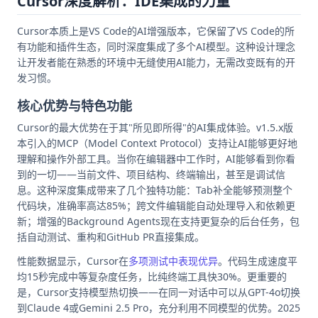
Cursor深度解析：IDE集成的力量
Cursor本质上是VS Code的AI增强版本，它保留了VS Code的所
有功能和插件生态，同时深度集成了多个AI模型。这种设计理念
让开发者能在熟悉的环境中无缝使用AI能力，无需改变既有的开
发习惯。
核心优势与特色功能
Cursor的最大优势在于其"所见即所得"的AI集成体验。v1.5.x版
本引入的MCP（Model Context Protocol）支持让AI能够更好地
理解和操作外部工具。当你在编辑器中工作时，AI能够看到你看
到的一切——当前文件、项目结构、终端输出，甚至是调试信
息。这种深度集成带来了几个独特功能：Tab补全能够预测整个
代码块，准确率高达85%；跨文件编辑能自动处理导入和依赖更
新；增强的Background Agents现在支持更复杂的后台任务，包
括自动测试、重构和GitHub PR直接集成。
性能数据显示，Cursor在
多项测试中表现优异
。代码生成速度平
均15秒完成中等复杂度任务，比纯终端工具快30%。更重要的
是，Cursor支持模型热切换——在同一对话中可以从GPT-4o切换
到Claude 4或Gemini 2.5 Pro，充分利用不同模型的优势。2025