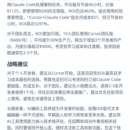
用Claude Code处理重构任务，平均每月节省60小时，价值
$1125，即使使用$200的无限版，ROI仍达462%。组合使用的效
果更明显，"Cursor+Claude Code"组合月成本$37，但可节省80
小时，ROI高达5297%。
对于团队而言，ROI更加可观。10人团队使用Cursor团队版
（$400/月），平均提升30%生产力，相当于增加3个开发者的产
出，月度价值超过$9000。考虑到学习成本和过渡期，投资回收
期通常在2-3个月。
战略建议
对于个人开发者，建议从Cursor开始，这是目前性价比最高且学
习成本最低的选择。预算充足的可以考虑同时订阅Claude Code
基础版，形成互补。对于团队，建议先小规模试点，选择2-3名开
发者使用1个月，评估实际效果后再全面推广。建议优先在新项目
上使用，避免在关键项目上冒险。
长期来看，AI编码工具将成为开发者的标配，就像IDE取代文本
编辑器一样不可逆转。早期投入和学习将带来竞争优势。建议将
AI工具使用能力纳入技术栈评估，在招聘和培训中重视相关技
能。同时要保持开放心态，随时关注新工具和新功能，在这个快