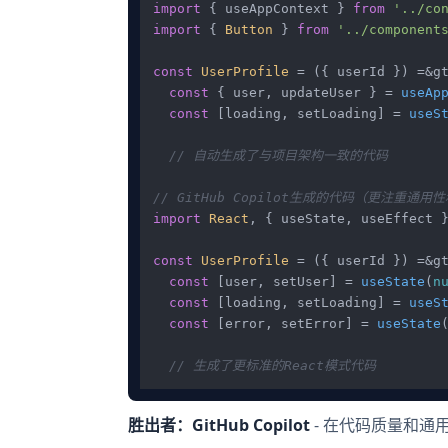
import
 { useAppContext } 
from
'../co
import
 { 
Button
 } 
from
'../component
const
UserProfile
 = ({ userId }) =&gt
const
 { user, updateUser } = 
useAp
const
 [loading, setLoading] = 
useS
// 自动生成了与项目架构一致的代码
// GitHub Copilot生成的代码（更注重通
import
React
, { useState, useEffect 
const
UserProfile
 = ({ userId }) =&gt
const
 [user, setUser] = 
useState
(
n
const
 [loading, setLoading] = 
useS
const
 [error, setError] = 
useState
// 生成了更标准的React模式代码
胜出者：GitHub Copilot
- 在代码质量和通