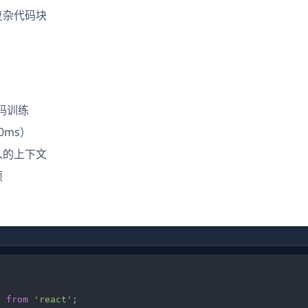
复杂代码块
代码训练
0ms）
入的上下文
项
} 
from
'react'