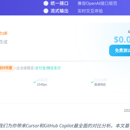
$
方2折
$0.
图像生成
免费测
·
·
限时特惠
企业级稳定
支付宝/微信支付
4K超清
30s出图
2048px
极速响应
20
为你带来Cursor和GitHub Copilot最全面的对比分析。本文