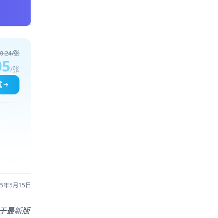
0.24/张
05
/张
试
25年5月15日
基于最新版