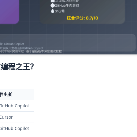
I编程之王？
胜出者
GitHub Copilot
Cursor
GitHub Copilot