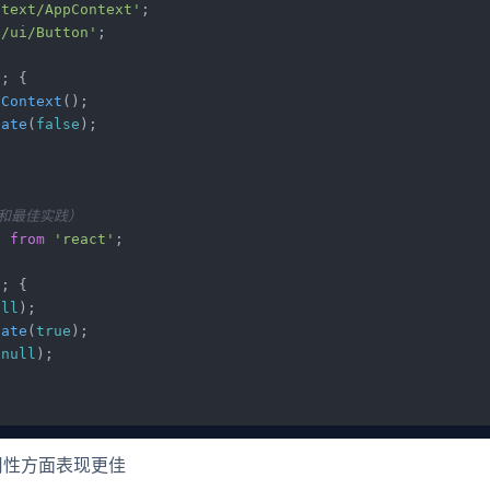
ntext/AppContext'
s/ui/Button'
;

; {

pContext
();

tate
(
false
);

用性和最佳实践）
} 
from
'react'
;

; {

ull
);

tate
(
true
);

(
null
);

用性方面表现更佳