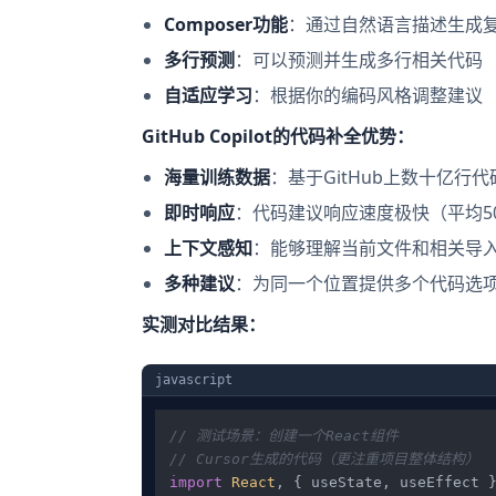
Composer功能
：通过自然语言描述生成
多行预测
：可以预测并生成多行相关代码
自适应学习
：根据你的编码风格调整建议
GitHub Copilot的代码补全优势：
海量训练数据
：基于GitHub上数十亿行
即时响应
：代码建议响应速度极快（平均5
上下文感知
：能够理解当前文件和相关导
多种建议
：为同一个位置提供多个代码选
实测对比结果：
javascript
// 测试场景：创建一个React组件
// Cursor生成的代码（更注重项目整体结构）
import
React
, { useState, useEffect 