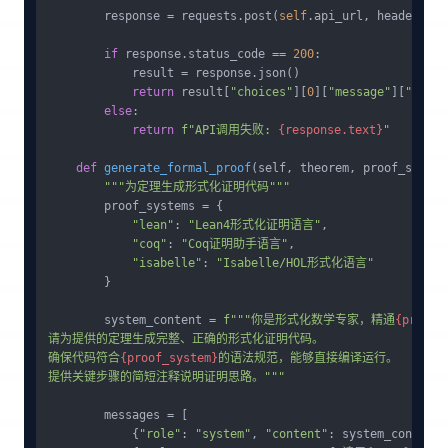
        response = requests.post(
self
.api_url, headers=
se
if
 response.status_code == 
200
:

            result = response.json()

return
 result[
"choices"
][
0
][
"message"
][
"conte
else
:

return
f"API调用失败: 
{response.text}
"
def
generate_formal_proof
(
self, theorem, proof_system
"""为定理生成形式化证明代码"""
        proof_systems = {

"lean"
: 
"Lean4形式化证明语言"
,

"coq"
: 
"Coq证明助手语言"
,

"isabelle"
: 
"Isabelle/HOL形式化语言"
        }

        system_content = 
f"""你是形式化数学专家，精通
{proof_
请为提供的定理生成完整、正确的形式化证明代码。

确保代码符合
{proof_system}
的语法规范，能够直接编译运行。

提供关键步骤的简短注释说明证明思路。"""
        messages = [

            {
"role"
: 
"system"
, 
"content"
: system_content},