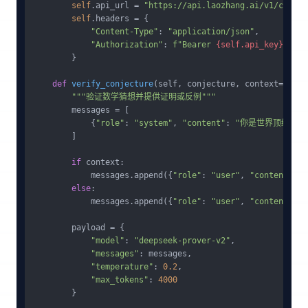
self
.api_url = 
"https://api.laozhang.ai/v1/chat/c
self
.headers = {

"Content-Type"
: 
"application/json"
,

"Authorization"
: 
f"Bearer 
{self.api_key}
"
        }

def
verify_conjecture
(
self, conjecture, context=
None
)
"""验证数学猜想并提供证明或反例"""
        messages = [

            {
"role"
: 
"system"
, 
"content"
: 
"你是世界顶级数
        ]

if
 context:

            messages.append({
"role"
: 
"user"
, 
"content"
: 
else
:

            messages.append({
"role"
: 
"user"
, 
"content"
: 
        payload = {

"model"
: 
"deepseek-prover-v2"
,

"messages"
: messages,

"temperature"
: 
0.2
,

"max_tokens"
: 
4000
        }
