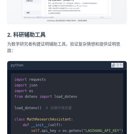
2. 科研辅助工具
为数学研究者构建证明辅助工具，验证复杂猜想和提供证明思
路：
python
复制
import
import
import
from
 dotenv 
import
 load_dotenv

load_dotenv()  
# 加载环境变量
class
MathResearchAssistant
:

def
__init__
(
self
):

self
.api_key = os.getenv(
"LAOZHANG_API_KEY"
)
