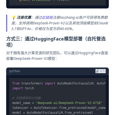
💡
注册优惠
：通过
此链接
注册laozhang.ai账户可获得免费额
度，支持调用DeepSeek-Prover-V2以及其他顶级模型如Claude
3.7和GPT-4o，价格仅为官方的40-60%。
方式三：通过HuggingFace模型部署（自托管选
项）
对于拥有强大计算资源的研究团队，可以通过HuggingFace直接
部署DeepSeek-Prover-V2模型：
python
复制
from
 transformers 
import
import
 torch

# 加载模型和分词器
model_name = 
"deepseek-ai/DeepSeek-Prover-V2-671B"
tokenizer = AutoTokenizer.from_pretrained(model_name)

model = AutoModelForCausalLM.from_pretrained(
