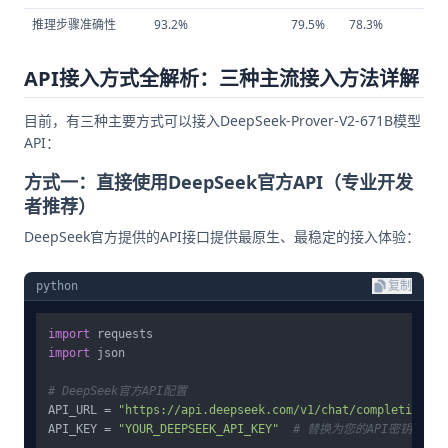
推理步骤准确性
93.2%
79.5%
78.3%
75.
API接入方式全解析：三种主流接入方法详解
目前，有三种主要方式可以接入DeepSeek-Prover-V2-671B模型
API：
方式一：直接使用DeepSeek官方API（专业开发
者推荐）
DeepSeek官方提供的API接口提供最原生、最稳定的接入体验：
python
复制
import
import
 json

# DeepSeek官方API配置
API_URL = 
"https://api.deepseek.com/v1/chat/completions"
API_KEY = 
"YOUR_DEEPSEEK_API_KEY"
# 替换为您的API密钥