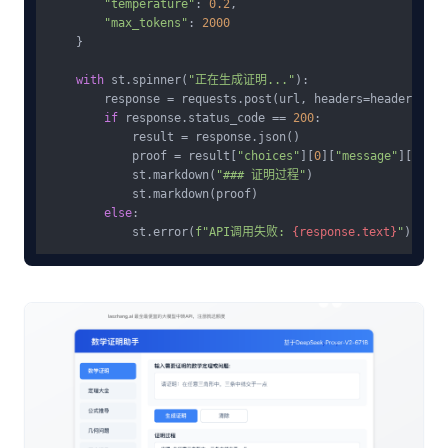
"temperature"
: 
0.2
,

"max_tokens"
: 
2000
    }

with
 st.spinner(
"正在生成证明..."
):

        response = requests.post(url, headers=headers, js
if
 response.status_code == 
200
:

            result = response.json()

            proof = result[
"choices"
][
0
][
"message"
][
"cont
            st.markdown(
"### 证明过程"
)

            st.markdown(proof)

else
:

            st.error(
f"API调用失败: 
{response.text}
"