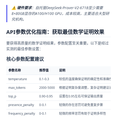
⚠️
硬件要求
：自托管DeepSeek-Prover-V2-671B至少需要
8×80GB显存的A100/H100 GPU，成本较高，主要适合大型研
究机构。
API参数优化指南：获取最佳数学证明效果
要获得高质量的数学证明结果，参数配置至关重要。以下是经过
实测的最佳参数设置：
核心参数配置建议
参数名称
推荐值
说明
temperature
0.1-0.3
较低的温度确保证明的确定性和准确性，建
max_tokens
2000-5000
根据证明复杂度调整，复杂证明建议设置4
top_p
0.90-0.95
设置在0.95左右可保证输出质量
presence_penalty
0-0.1
轻微的存在惩罚可避免重复步骤
frequency_penalty
0-0.1
轻微的频率惩罚有助于证明多样性