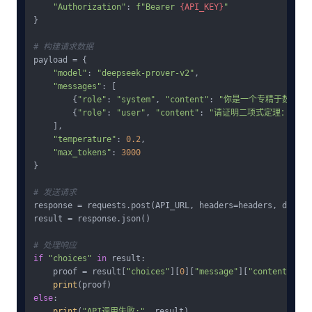
"Authorization"
: 
f"Bearer 
{API_KEY}
"
}

# 构建请求数据
payload = {

"model"
: 
"deepseek-prover-v2"
,

"messages"
: [

        {
"role"
: 
"system"
, 
"content"
: 
"你是一个专精于数学证
        {
"role"
: 
"user"
, 
"content"
: 
"请证明二项式定理：(x+y)^n 
    ],

"temperature"
: 
0.2
,

"max_tokens"
: 
3000
}

# 发送请求
response = requests.post(API_URL, headers=headers, data=j
result = response.json()

# 处理响应
if
"choices"
in
 result:

    proof = result[
"choices"
][
0
][
"message"
][
"content"
]

print
else
:

print
(
"API调用失败:"