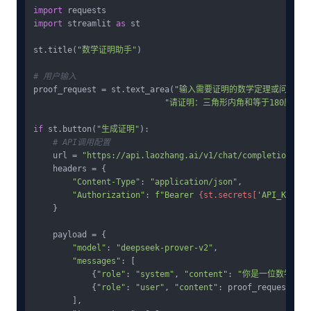
import
import
 streamlit 
as
 st

st.title(
"数学证明助手"
)

# 用户输入
proof_request = st.text_area(
"输入需要证明的数学定理或问题:"
,
"请证明：三角形内角和等于180度"
)

if
 st.button(
"生成证明"
):

# API调用配置
    url = 
"https://api.laozhang.ai/v1/chat/completions"
    headers = {

"Content-Type"
: 
"application/json"
,

"Authorization"
: 
f"Bearer 
{st.secrets[
'API_KEY'
]}
    }

    payload = {

"model"
: 
"deepseek-prover-v2"
,

"messages"
: [

            {
"role"
: 
"system"
, 
"content"
: 
"你是一位数学教
            {
"role"
: 
"user"
, 
"content"
: proof_request}

        ],
