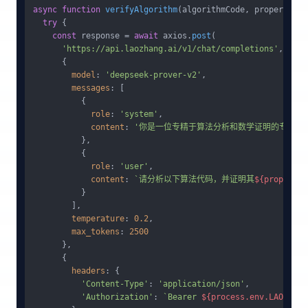
async
function
verifyAlgorithm
(
algorithmCode, propertyToV
try
 {

const
 response = 
await
 axios.
post
(

'https://api.laozhang.ai/v1/chat/completions'
,

      {

model
: 
'deepseek-prover-v2'
,

messages
: [

          {

role
: 
'system'
,

content
: 
'你是一位专精于算法分析和数学证明的专家。
          },

          {

role
: 
'user'
,

content
: 
`请分析以下算法代码，并证明其
${propertyT
          }

        ],

temperature
: 
0.2
,

max_tokens
: 
2500
      },

      {

headers
: {

'Content-Type'
: 
'application/json'
,

'Authorization'
: 
`Bearer 
${process.env.LAOZHANG