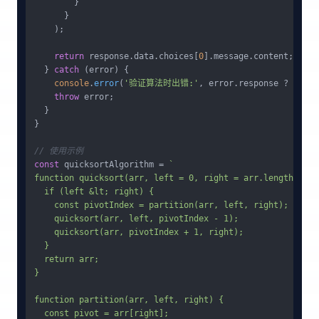
        }

      }

    );

return
 response.
data
.
choices
[
0
].
message
.
content
;

  } 
catch
 (error) {

console
.
error
(
'验证算法时出错:'
, error.
response
 ? error
throw
 error;

  }

}

// 使用示例
const
 quicksortAlgorithm = 
`

function quicksort(arr, left = 0, right = arr.length - 1) 
  if (left &lt; right) {

    const pivotIndex = partition(arr, left, right);

    quicksort(arr, left, pivotIndex - 1);

    quicksort(arr, pivotIndex + 1, right);

  }

  return arr;

}

function partition(arr, left, right) {

  const pivot = arr[right];
