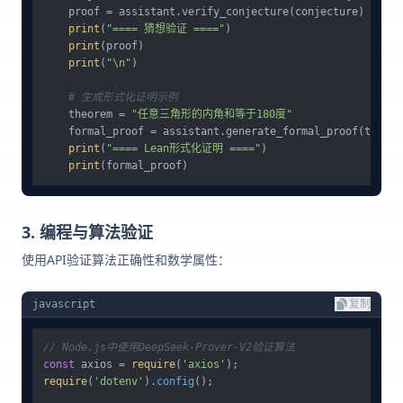
    proof = assistant.verify_conjecture(conjecture)

print
(
"==== 猜想验证 ===="
)

print
(proof)

print
(
"\n"
)

# 生成形式化证明示例
    theorem = 
"任意三角形的内角和等于180度"
    formal_proof = assistant.generate_formal_proof(theore
print
(
"==== Lean形式化证明 ===="
)

print
3. 编程与算法验证
使用API验证算法正确性和数学属性：
javascript
复制
// Node.js中使用DeepSeek-Prover-V2验证算法
const
 axios = 
require
(
'axios'
require
(
'dotenv'
).
config
();
