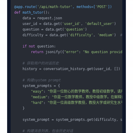
@app.route(
'/api/math-tutor'
, methods=[
'POST'
]
)
def
math_tutor
():

    data = request.json

    user_id = data.get(
'user_id'
, 
'default_user'
)

    question = data.get(
'question'
)

    difficulty = data.get(
'difficulty'
, 
'medium'
)  
# 可选：
if
not
 question:

return
 jsonify({
"error"
: 
"No question provided"
})
# 获取用户的对话历史
    history = conversation_history.get(user_id, [])

# 构建system prompt
    system_prompts = {

"easy"
: 
"你是一位耐心的数学教师，教授初级数学。请用简单
"medium"
: 
"你是一位数学教师，教授中级数学。在解释证明时
"hard"
: 
"你是一位高级数学教授，教授大学或研究生水平的数
    }

    system_prompt = system_prompts.get(difficulty, system
# 构建消息列表，包含历史对话