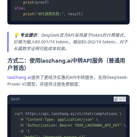
print
else
:

print
(
"API调用失败:"
💡
专业提示
：DeepSeek官方API采用基于token的计费模式，
价格为输入$0.001/1K tokens，输出$0.002/1K tokens，对于
长篇数学证明可能成本较高。
方式二：使用laozhang.ai中转API服务（普通用
户首选）
laozhang.ai
提供了更经济实惠的API中转服务，支持DeepSeek-
Prover-V2模型，并提供注册免费额度：
bash
复制
curl https://api.laozhang.ai/v1/chat/completions \

  -H 
"Content-Type: application/json"
 \

  -H 
"Authorization: Bearer YOUR_LAOZHANG_API_KEY"
 \

  -d 
'{
