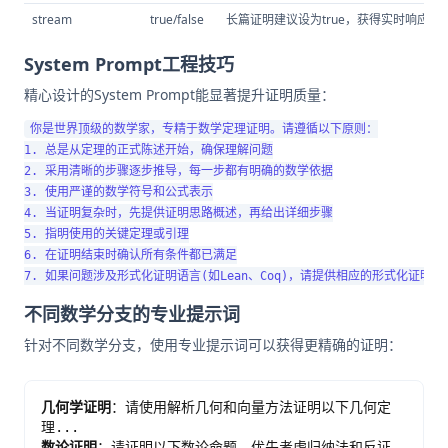
stream
true/false
长篇证明建议设为true，获得实时响应
System Prompt工程技巧
精心设计的System Prompt能显著提升证明质量：
你是世界顶级的数学家，专精于数学定理证明。请遵循以下原则：

1. 总是从定理的正式陈述开始，确保理解问题

2. 采用清晰的步骤逐步推导，每一步都有明确的数学依据

3. 使用严谨的数学符号和公式表示

4. 当证明复杂时，先提供证明思路概述，再给出详细步骤

5. 指明使用的关键定理或引理

6. 在证明结束时确认所有条件都已满足

不同数学分支的专业提示词
针对不同数学分支，使用专业提示词可以获得更精确的证明：
几何学证明
：请使用解析几何和向量方法证明以下几何定
理...
数论证明
：请证明以下数论命题，优先考虑归纳法和反证