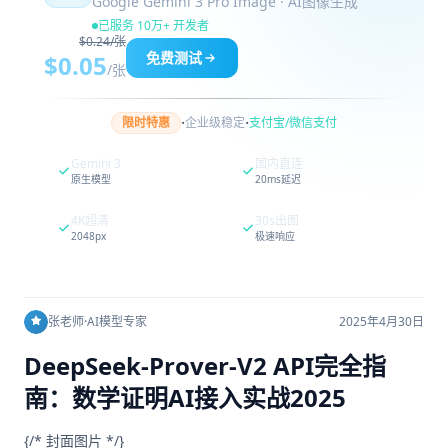
Google Gemini 3 Pro Image · AI图像生成
已服务 10万+ 开发者
$0.24/张
免费测试
$0.05
/张
·
·
限时特惠
企业级稳定
支付宝/微信支付
Gemini 3
国内直连
原生模型
20ms延迟
4K超清
30s出图
2048px
极速响应
张老师
·
AI模型专家
2025年4月30日
DeepSeek-Prover-V2 API完全指
南：数学证明AI接入实战2025
{/* 封面图片 */}