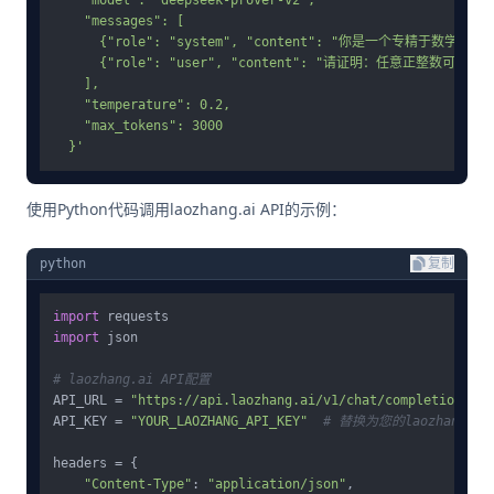
    "model": "deepseek-prover-v2",

    "messages": [

      {"role": "system", "content": "你是一个专精于数
      {"role": "user", "content": "请证明：任意正整数可
    ],

    "temperature": 0.2,

    "max_tokens": 3000

  }'
使用Python代码调用laozhang.ai API的示例：
python
复制
import
import
 json

# laozhang.ai API配置
API_URL = 
"https://api.laozhang.ai/v1/chat/completions"
API_KEY = 
"YOUR_LAOZHANG_API_KEY"
# 替换为您的laozhang.ai
headers = {

"Content-Type"
: 
"application/json"
,
