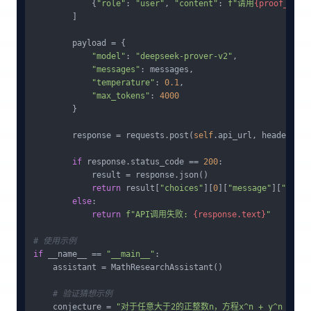
            {
"role"
: 
"user"
, 
"content"
: 
f"请用
{proof_syst
        ]

        payload = {

"model"
: 
"deepseek-prover-v2"
,

"messages"
: messages,

"temperature"
: 
0.1
,

"max_tokens"
: 
4000
        }

        response = requests.post(
self
.api_url, headers=
se
if
 response.status_code == 
200
:

            result = response.json()

return
 result[
"choices"
][
0
][
"message"
][
"conte
else
:

return
f"API调用失败: 
{response.text}
"
# 使用示例
if
 __name__ == 
"__main__"
:

    assistant = MathResearchAssistant()

# 验证猜想示例
    conjecture = 
"对于任意大于2的正整数n，方程x^n + y^n = z