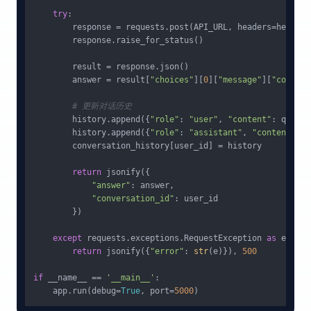
try
:

        response = requests.post(API_URL, headers=headers
        response.raise_for_status()

        result = response.json()

        answer = result[
"choices"
][
0
][
"message"
][
"content
# 更新对话历史
        history.append({
"role"
: 
"user"
, 
"content"
: questi
        history.append({
"role"
: 
"assistant"
, 
"content"
: a
        conversation_history[user_id] = history

return
 jsonify({

"answer"
: answer,

"conversation_id"
: user_id

        })

except
 requests.exceptions.RequestException 
as
 e:

return
 jsonify({
"error"
: 
str
(e)}), 
500
if
 __name__ == 
'__main__'
:

    app.run(debug=
True
, port=
5000