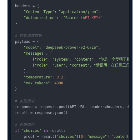
headers = {

"Content-Type"
: 
"application/json"
,

"Authorization"
: 
f"Bearer 
{API_KEY}
"
}

# 构建请求数据
payload = {

"model"
: 
"deepseek-prover-v2-671b"
,

"messages"
: [

        {
"role"
: 
"system"
, 
"content"
: 
"你是一个专精于数学证
        {
"role"
: 
"user"
, 
"content"
: 
"请证明：在任意三角形中
    ],

"temperature"
: 
0.2
,

"max_tokens"
: 
4000
}

# 发送请求
response = requests.post(API_URL, headers=headers, data=j
result = response.json()

# 处理响应
if
"choices"
in
 result:

    proof = result[
"choices"
][
0
][
"message"
][
"content"
]
