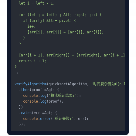
  let i = left - 1;

  for (let j = left; j &lt; right; j++) {

    if (arr[j] &lt;= pivot) {

      i++;

      [arr[i], arr[j]] = [arr[j], arr[i]];

    }

  }

  [arr[i + 1], arr[right]] = [arr[right], arr[i + 1]];

  return i + 1;

}

`
;

verifyAlgorithm
(quicksortAlgorithm, 
'时间复杂度为O(n log 
  .
then
(proof =&gt; {

console
.
log
(
'算法验证结果:'
);

console
.
log
(proof);

  })

  .
catch
(err =&gt; {

console
.
error
(
'验证失败:'
, err);
