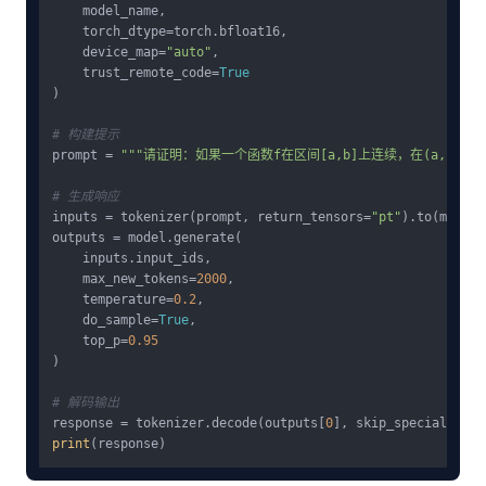
    model_name,

    torch_dtype=torch.bfloat16,

    device_map=
"auto"
,

    trust_remote_code=
True
)

# 构建提示
prompt = 
"""请证明：如果一个函数f在区间[a,b]上连续，在(a,b)内可导，
# 生成响应
inputs = tokenizer(prompt, return_tensors=
"pt"
).to(model.
outputs = model.generate(

    inputs.input_ids,

    max_new_tokens=
2000
,

    temperature=
0.2
,

    do_sample=
True
,

    top_p=
0.95
)

# 解码输出
response = tokenizer.decode(outputs[
0
], skip_special_toke
print