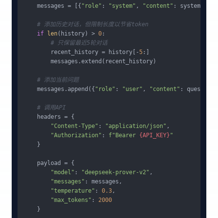
    messages = [{
"role"
: 
"system"
, 
"content"
: system_prom
# 添加历史对话，但限制长度以节省token
if
len
(history) > 
0
:

# 只保留最近5轮对话
        recent_history = history[-
5
:]

        messages.extend(recent_history)

# 添加当前问题
    messages.append({
"role"
: 
"user"
, 
"content"
: question})
# 调用API
    headers = {

"Content-Type"
: 
"application/json"
,

"Authorization"
: 
f"Bearer 
{API_KEY}
"
    }

    payload = {

"model"
: 
"deepseek-prover-v2"
,

"messages"
: messages,

"temperature"
: 
0.3
,

"max_tokens"
: 
2000
    }
