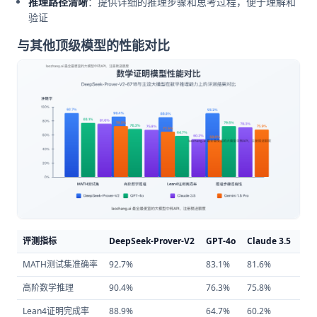
推理路径清晰
：提供详细的推理步骤和思考过程，便于理解和
验证
与其他顶级模型的性能对比
评测指标
DeepSeek-Prover-V2
GPT-4o
Claude 3.5
Gem
MATH测试集准确率
92.7%
83.1%
81.6%
78.
高阶数学推理
90.4%
76.3%
75.8%
72.
Lean4证明完成率
88.9%
64.7%
60.2%
58.