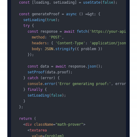
const
 [loading, setLoading] = 
useState
(
false
);

const
 generateProof = 
async
 () =&gt; {

setLoading
(
true
);

try
 {

const
 response = 
await
fetch
(
'https://your-api-endp
method
: 
'POST'
,

headers
: { 
'Content-Type'
: 
'application/json'
 },

body
: 
JSON
.
stringify
({ problem })

      });

const
 data = 
await
 response.
json
();

setProof
(data.
proof
);

    } 
catch
 (error) {

console
.
error
(
'Error generating proof:'
, error);

    } 
finally
 {

setLoading
(
false
);

    }

  };

return
 (

<
div
className
=
"math-prover"
>
<
textarea
value
=
{problem}