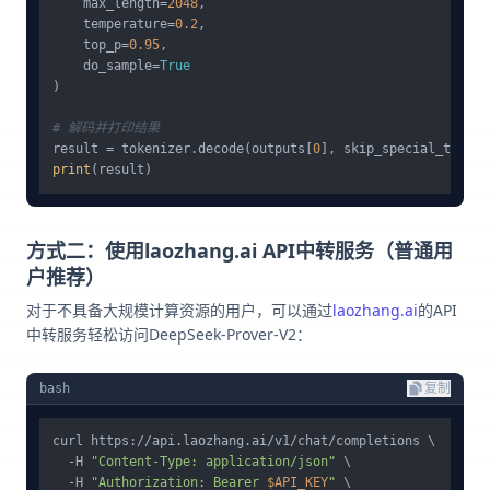
    max_length=
2048
,

    temperature=
0.2
,

    top_p=
0.95
,

    do_sample=
True
)

# 解码并打印结果
result = tokenizer.decode(outputs[
0
], skip_special_tokens
print
方式二：使用laozhang.ai API中转服务（普通用
户推荐）
对于不具备大规模计算资源的用户，可以通过
laozhang.ai
的API
中转服务轻松访问DeepSeek-Prover-V2：
bash
复制
curl https://api.laozhang.ai/v1/chat/completions \

  -H 
"Content-Type: application/json"
 \

  -H 
"Authorization: Bearer 
$API_KEY
"
 \
