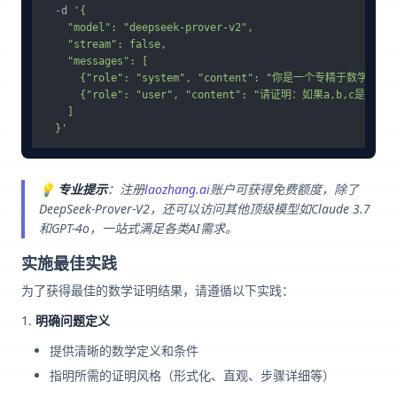
  -d 
'{

    "model": "deepseek-prover-v2",

    "stream": false,

    "messages": [

      {"role": "system", "content": "你是一个专精于数学证明
      {"role": "user", "content": "请证明：如果a,b,c是正
    ]

  }'
💡
专业提示
：注册
laozhang.ai
账户可获得免费额度，除了
DeepSeek-Prover-V2，还可以访问其他顶级模型如Claude 3.7
和GPT-4o，一站式满足各类AI需求。
实施最佳实践
为了获得最佳的数学证明结果，请遵循以下实践：
明确问题定义
提供清晰的数学定义和条件
指明所需的证明风格（形式化、直观、步骤详细等）