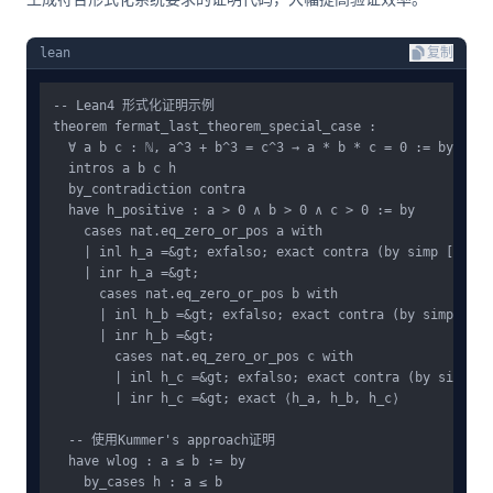
lean
复制
-- Lean4 形式化证明示例

theorem fermat_last_theorem_special_case : 

  ∀ a b c : ℕ, a^3 + b^3 = c^3 → a * b * c = 0 := by

  intros a b c h

  by_contradiction contra

  have h_positive : a > 0 ∧ b > 0 ∧ c > 0 := by

    cases nat.eq_zero_or_pos a with

    | inl h_a =&gt; exfalso; exact contra (by simp [h_a])

    | inr h_a =&gt;

      cases nat.eq_zero_or_pos b with

      | inl h_b =&gt; exfalso; exact contra (by simp [h_b]
      | inr h_b =&gt;

        cases nat.eq_zero_or_pos c with

        | inl h_c =&gt; exfalso; exact contra (by simp [h_
        | inr h_c =&gt; exact ⟨h_a, h_b, h_c⟩

  -- 使用Kummer's approach证明

  have wlog : a ≤ b := by

    by_cases h : a ≤ b
