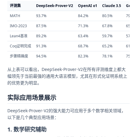
评测集
DeepSeek-Prover-V2
OpenAI o1
Claude 3.5
Gemin
MATH
93.7%
84.2%
80.5%
79.8%
IMO-2023
87.5%
71.3%
67.8%
65.2%
Lean4基准
89.2%
63.4%
59.7%
57.1%
Coq证明完成
91.3%
68.7%
65.2%
61.4%
步骤精确度
94.5%
82.3%
78.1%
75.6%
从上表可以看出，DeepSeek-Prover-V2在所有评测维度上都大
幅领先于当前最强的通用大语言模型，尤其在形式化证明系统上
的优势更为明显。
实际应用场景展示
DeepSeek-Prover-V2的强大能力可应用于多个数学相关领域，
以下是几个典型应用场景：
1. 数学研究辅助