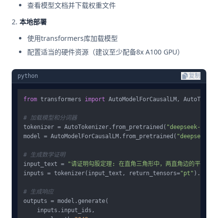
查看模型文档并下载权重文件
本地部署
使用transformers库加载模型
配置适当的硬件资源（建议至少配备8x A100 GPU）
python
复制
from
 transformers 
import
 AutoModelForCausalLM, AutoTokeniz
# 加载模型和分词器
tokenizer = AutoTokenizer.from_pretrained(
"deepseek-ai/De
model = AutoModelForCausalLM.from_pretrained(
"deepseek-ai
# 生成数学证明
input_text = 
"请证明勾股定理: 在直角三角形中，两直角边的平方和等
inputs = tokenizer(input_text, return_tensors=
"pt"
).to(
"c
# 生成响应
outputs = model.generate(

    inputs.input_ids,
