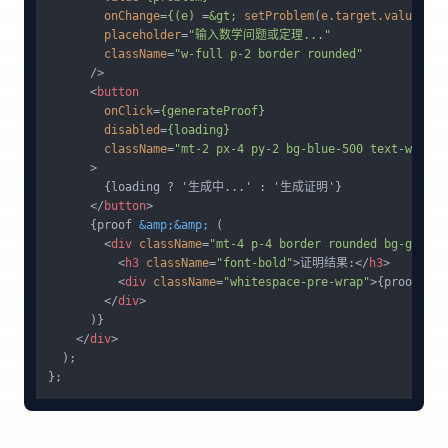
onChange
=
{(e)
 =
&gt;
setProblem
(
e.target.value
)}

placeholder
=
"输入数学问题或定理..."
className
=
"w-full p-2 border rounded"
      />
<
button
onClick
=
{generateProof}
disabled
=
{loading}
className
=
"mt-2 px-4 py-2 bg-blue-500 text-white 
      >
        {loading ? '生成中...' : '生成证明'}

</
button
>
      {proof 
&amp;
&amp;
 (

<
div
className
=
"mt-4 p-4 border rounded bg-gray-5
<
h3
className
=
"font-bold"
>
证明结果:
</
h3
>
<
div
className
=
"whitespace-pre-wrap"
>
{proof}
</
d
</
div
>
      )}

</
div
>
  );
