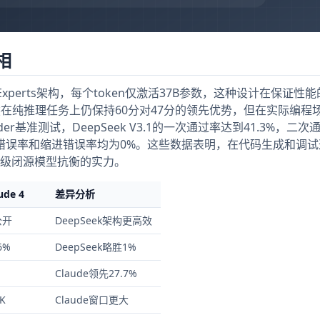
相
re-of-Experts架构，每个token仅激活37B参数，这种设计在保证
虽然在纯推理任务上仍保持60分对47分的领先优势，但在实际编程
r基准测试，DeepSeek V3.1的一次通过率达到41.3%，二次
且语法错误率和缩进错误率均为0%。这些数据表明，在代码生成和调
了与顶级闭源模型抗衡的实力。
ude 4
差异分析
公开
DeepSeek架构更高效
6%
DeepSeek略胜1%
Claude领先27.7%
K
Claude窗口更大