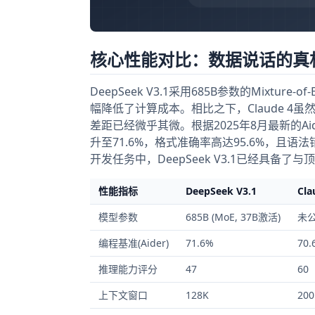
核心性能对比：数据说话的真
DeepSeek V3.1采用685B参数的Mixtu
幅降低了计算成本。相比之下，Claude 4
差距已经微乎其微。根据2025年8月最新的Aide
升至71.6%，格式准确率高达95.6%，
开发任务中，DeepSeek V3.1已经具备
性能指标
DeepSeek V3.1
Cla
模型参数
685B (MoE, 37B激活)
未
编程基准(Aider)
71.6%
70.
推理能力评分
47
60
上下文窗口
128K
200