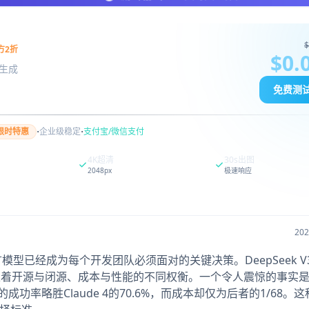
$
方2折
$0.
图像生成
免费测
·
·
限时特惠
企业级稳定
支付宝/微信支付
4K超清
30s出图
2048px
极速响应
20
模型已经成为每个开发团队必须面对的关键决策。DeepSeek V3
，代表着开源与闭源、成本与性能的不同权衡。一个令人震惊的事实
6%的成功率略胜Claude 4的70.6%，而成本却仅为后者的1/68。