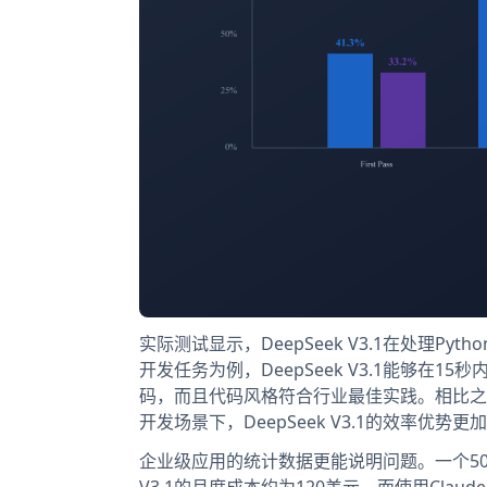
实际测试显示，DeepSeek V3.1在处理Pyt
开发任务为例，DeepSeek V3.1能够在1
码，而且代码风格符合行业最佳实践。相比之下
开发场景下，DeepSeek V3.1的效率优势更
企业级应用的统计数据更能说明问题。一个50人
V3.1的月度成本约为120美元，而使用Cla