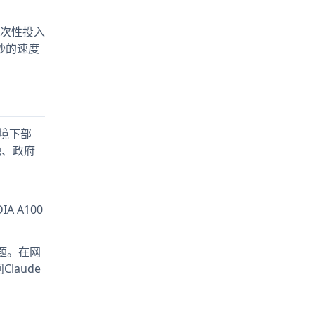
一次性投入
/秒的速度
。
环境下部
融、政府
 A100
问题。在网
laude