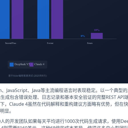
hon、JavaScript、Java等主流编程语言时表现稳定。以一个典型的
5秒内生成包含错误处理、日志记录和基本安全验证的完整REST API
，Claude 4虽然在代码解释和重构建议方面略有优势，但在
加明显。
的开发团队如果每天平均进行1000次代码生成请求，使用Deep
ude 4则需要8160美元。这种68倍的成本差异，使得许多中小型团