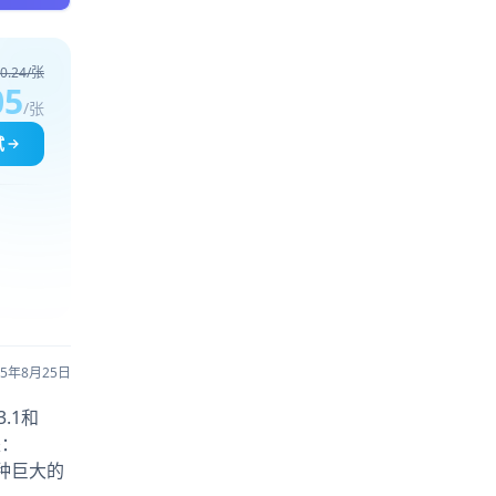
0.24/张
05
/张
试
25年8月25日
.1和
是：
这种巨大的