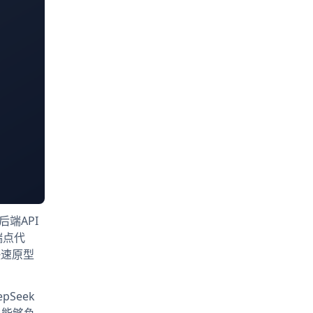
后端API
端点代
快速原型
Seek
队能够负