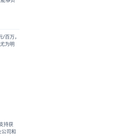
元/百万，
势尤为明
支持获
业公司和