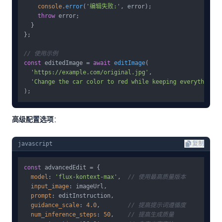
console
.
error
(
'编辑失败:'
, error);

throw
 error;

  }

};

// 使用示例
const
 editedImage = 
await
editImage
(

'https://example.com/original.jpg'
,

'Change the car color to red while keeping everything e
高级配置选项
：
javascript
复制
const
 advancedEdit = {

model
: 
'flux-kontext-max'
,  
// 使用最高质量版本
input_image
: imageUrl,

prompt
: editInstruction,

guidance_scale
: 
4.0
,        
// 提高提示词遵循度
num_inference_steps
: 
50
,    
// 提高生成质量