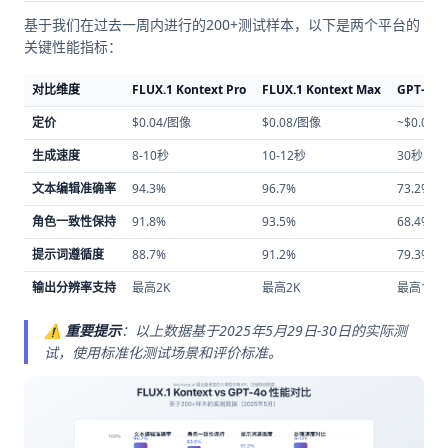
基于我们在过去一周内进行的200+测试样本，以下是两个平台的
关键性能指标：
对比维度
FLUX.1 Kontext Pro
FLUX.1 Kontext Max
GPT-4o 
定价
$0.04/图像
$0.08/图像
~$0.04
生成速度
8-10秒
10-12秒
30秒
文本编辑准确率
94.3%
96.7%
73.2%
角色一致性保持
91.8%
93.5%
68.4%
提示词遵循度
88.7%
91.2%
79.3%
输出分辨率支持
最高2K
最高2K
最高1024
⚠️
重要提示
：以上数据基于2025年5月29日-30日的实际测
试，使用标准化测试场景和评价标准。