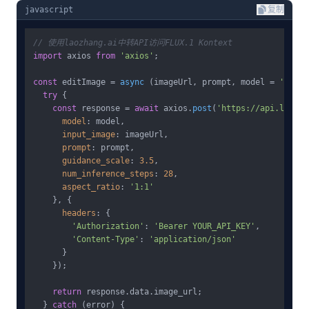
javascript
复制
// 使用laozhang.ai中转API访问FLUX.1 Kontext
import
 axios 
from
'axios'
;

const
 editImage = 
async
 (imageUrl, prompt, model = 
'flux-
try
 {

const
 response = 
await
 axios.
post
(
'https://api.laozha
model
: model,

input_image
: imageUrl,

prompt
: prompt,

guidance_scale
: 
3.5
,

num_inference_steps
: 
28
,

aspect_ratio
: 
'1:1'
    }, {

headers
: {

'Authorization'
: 
'Bearer YOUR_API_KEY'
,

'Content-Type'
: 
'application/json'
      }

    });

return
 response.
data
.
image_url
;

  } 
catch
 (error) {
