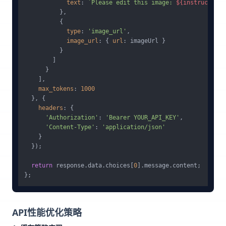
text
: 
`Please edit this image: 
${instruction}
          },

          {

type
: 
'image_url'
,

image_url
: { 
url
: imageUrl }

          }

        ]

      }

    ],

max_tokens
: 
1000
  }, {

headers
: {

'Authorization'
: 
'Bearer YOUR_API_KEY'
,

'Content-Type'
: 
'application/json'
    }

  });

return
 response.
data
.
choices
[
0
].
message
.
content
;

API性能优化策略