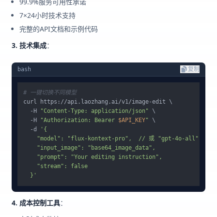
99.9%服务可用性承诺
7×24小时技术支持
完整的API文档和示例代码
3. 技术集成
：
bash
复制
# 一键切换不同模型
curl https://api.laozhang.ai/v1/image-edit \

  -H 
"Content-Type: application/json"
 \

  -H 
"Authorization: Bearer 
$API_KEY
"
 \

  -d 
'{

    "model": "flux-kontext-pro",  // 或 "gpt-4o-all"

    "input_image": "base64_image_data",

    "prompt": "Your editing instruction",

    "stream": false

  }'
4. 成本控制工具
：