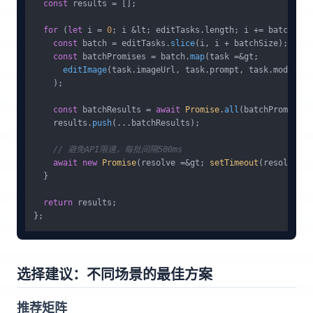
const
 results = [];

for
 (
let
 i = 
0
; i &lt; editTasks.
length
; i += batchSize
const
 batch = editTasks.
slice
(i, i + batchSize);

const
 batchPromises = batch.
map
(task =&gt; 

editImage
(task.
imageUrl
, task.
prompt
, task.
model
)

    );

const
 batchResults = 
await
Promise
.
all
(batchPromises);
    results.
push
(...batchResults);

// 避免API限速，每批间隔500ms
await
new
Promise
(resolve =&gt; 
setTimeout
(resolve, 
5
  }

return
 results;

选择建议：不同场景的最佳方案
推荐矩阵