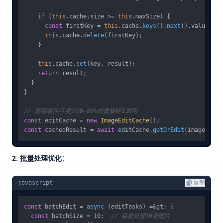
if
 (
this
.
cache
.
size
 >= 
this
.
maxSize
) {

const
 firstKey = 
this
.
cache
.
keys
().
next
().
value
;

this
.
cache
.
delete
(firstKey);

    }

this
.
cache
.
set
(key, result);

return
 result;

  }

}

// 使用缓存可减少60-80%的重复API调用
const
 editCache = 
new
ImageEditCache
const
 cachedResult = 
await
 editCache.
getOrEdit
(imageUrl, 
2. 批量处理优化
：
javascript
复制
const
 batchEdit = 
async
 (editTasks) =&gt; {

const
 batchSize = 
10
;  
// 每批处理10张图片