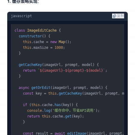
1. 缓存策略实现
：
javascript
复制
class
ImageEditCache
 {

constructor
(
) {

this
.
cache
 = 
new
Map
();

this
.
maxSize
 = 
1000
;

  }

getCacheKey
(
imageUrl, prompt, model
) {

return
`
${imageUrl}
-
${prompt}
-
${model}
`
;

  }

async
getOrEdit
(
imageUrl, prompt, model
) {

const
 key = 
this
.
getCacheKey
(imageUrl, prompt, model);
if
 (
this
.
cache
.
has
(key)) {

console
.
log
(
'缓存命中，节省API调用'
);

return
this
.
cache
.
get
(key);

    }

const
 result = 
await
editImage
(imageUrl, prompt, model