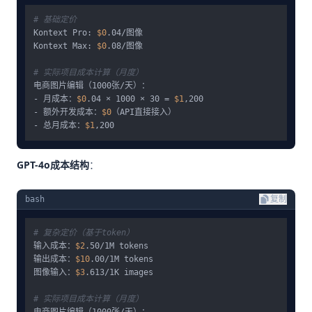
# 基础定价
Kontext Pro: 
$0
.04/图像

Kontext Max: 
$0
.08/图像

# 实际项目成本计算（月度）
电商图片编辑（1000张/天）：

- 月成本：
$0
.04 × 1000 × 30 = 
$1
,200

- 额外开发成本：
$0
（API直接接入）

- 总月成本：
$1
GPT-4o成本结构
：
bash
复制
# 复杂定价（基于token）
输入成本：
$2
.50/1M tokens

输出成本：
$10
.00/1M tokens

图像输入：
$3
.613/1K images

# 实际项目成本计算（月度）
电商图片编辑（1000张/天）：
