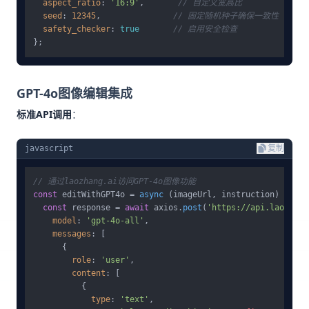
aspect_ratio
: 
'16:9'
,       
// 自定义宽高比
seed
: 
12345
,               
// 固定随机种子确保一致性
safety_checker
: 
true
// 启用安全检查
GPT-4o图像编辑集成
标准API调用
：
javascript
复制
// 通过laozhang.ai访问GPT-4o图像功能
const
 editWithGPT4o = 
async
 (imageUrl, instruction) =&gt; 
const
 response = 
await
 axios.
post
(
'https://api.laozhang
model
: 
'gpt-4o-all'
,

messages
: [

      {

role
: 
'user'
,

content
: [

          {

type
: 
'text'
,
