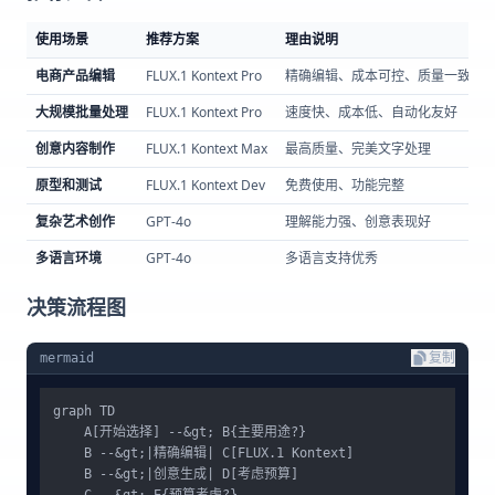
使用场景
推荐方案
理由说明
电商产品编辑
FLUX.1 Kontext Pro
精确编辑、成本可控、质量一致
大规模批量处理
FLUX.1 Kontext Pro
速度快、成本低、自动化友好
创意内容制作
FLUX.1 Kontext Max
最高质量、完美文字处理
原型和测试
FLUX.1 Kontext Dev
免费使用、功能完整
复杂艺术创作
GPT-4o
理解能力强、创意表现好
多语言环境
GPT-4o
多语言支持优秀
决策流程图
mermaid
复制
graph TD

    A[开始选择] --&gt; B{主要用途?}

    B --&gt;|精确编辑| C[FLUX.1 Kontext]

    B --&gt;|创意生成| D[考虑预算]

    C --&gt; E{预算考虑?}
