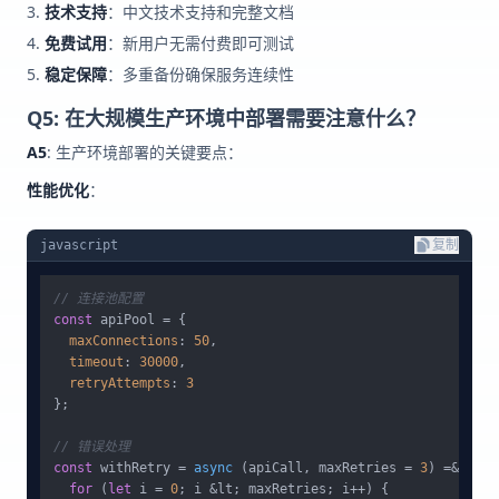
技术支持
：中文技术支持和完整文档
免费试用
：新用户无需付费即可测试
稳定保障
：多重备份确保服务连续性
Q5: 在大规模生产环境中部署需要注意什么？
A5
: 生产环境部署的关键要点：
性能优化
：
javascript
复制
// 连接池配置
const
 apiPool = {

maxConnections
: 
50
,

timeout
: 
30000
,

retryAttempts
: 
3
};

// 错误处理
const
 withRetry = 
async
 (apiCall, maxRetries = 
3
) =&gt; {

for
 (
let
 i = 
0
; i &lt; maxRetries; i++) {
