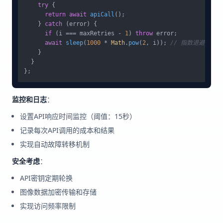
try
 {

return
await
apiCall
();

    } 
catch
 (error) {

if
 (i === maxRetries - 
1
) 
throw
 error;

await
sleep
(
1000
 * 
Math
.
pow
(
2
, i)); 
// 指数退避
    }

  }

监控和日志
：
设置API响应时间监控（阈值：15秒）
记录每次API调用的成本和结果
实现自动故障转移机制
安全考虑
：
API密钥定期轮换
图像数据加密传输和存储
实现访问频率限制