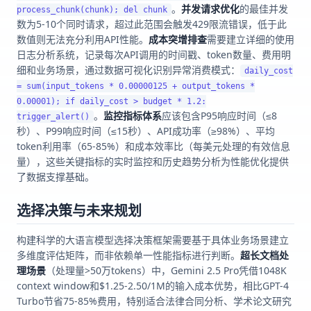
。
并发请求优化
的最佳并发
process_chunk(chunk); del chunk
数为5-10个同时请求，超过此范围会触发429限流错误，低于此
数值则无法充分利用API性能。
成本突增排查
需要建立详细的使用
日志分析系统，记录每次API调用的时间戳、token数量、费用明
细和业务场景，通过数据可视化识别异常消费模式：
daily_cost
= sum(input_tokens * 0.00000125 + output_tokens *
0.00001); if daily_cost > budget * 1.2:
。
监控指标体系
应该包含P95响应时间（≤8
trigger_alert()
秒）、P99响应时间（≤15秒）、API成功率（≥98%）、平均
token利用率（65-85%）和成本效率比（每美元处理的有效信息
量），这些关键指标的实时监控和历史趋势分析为性能优化提供
了数据支撑基础。
选择决策与未来规划
构建科学的大语言模型选择决策框架需要基于具体业务场景建立
多维度评估矩阵，而非依赖单一性能指标进行判断。
超长文档处
理场景
（处理量>50万tokens）中，Gemini 2.5 Pro凭借1048K
context window和$1.25-2.50/1M的输入成本优势，相比GPT-4
Turbo节省75-85%费用，特别适合法律合同分析、学术论文研究