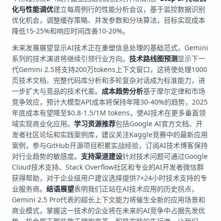
化与性能调优
建立每周例行的性能分析会议，基于监控数据识别
优化机会，调整缓存策略、并发参数和分块算法，目标实现成本
降低15-25%和响应时间改善10-20%。
未来发展展望显示AI技术正在重塑信息处理的基础范式，Gemini
系列的技术演进将继续引领行业方向。
技术路线图预测
显示下一
代Gemini 2.5将支持200万tokens上下文窗口，这将使处理1000
页技术文档、完整代码库分析和多轮复杂对话成为标准能力，进
一步扩大与竞品的技术代差。
成本趋势分析
基于摩尔定律和市场
竞争效应，预计大模型API成本将保持年降30-40%的趋势，2025
年底成本有望降至$0.8-1.5/1M tokens，使AI技术在更多垂直领
域实现商业化应用。
学习资源推荐
包括Google AI官方文档、开
发者社区论坛和实践案例库，建议关注Kaggle竞赛中的最新应用
案例，参与GitHub开源项目积累实战经验，订阅AI技术博客保持
对行业趋势的敏感度。
支持渠道建设
针对技术问题可通过Google
Cloud技术支持、Stack Overflow社区和专业的AI开发者微信群
获得帮助，对于企业级用户建议选择提供7×24小时技术支持的专
业服务商。
结语展望
表明我们正站在AI技术应用的历史拐点，
Gemini 2.5 Pro代表的超长上下文能力将催生全新的应用场景和
商业模式，掌握这一技术的企业将在未来的AI竞争中占据先发优