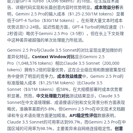
能力是GPT-4 Turbo（4,096 tokens）的16倍，在生成技术报
告、详细代码实现和长篇创意内容时优势明显。
成本效益分析
表
明，Gemini 2.5 Pro的输入成本（$1.25-2.50/1M tokens）显著
低于GPT-4 Turbo（$30/1M tokens），在处理大量文本时成本
优势达到12-24倍。延迟性能方面，GPT-4 Turbo的响应速度（1-
2秒首词）略优于Gemini 2.5 Pro（3-5秒），但在长上下文处理
中这种差异被超强的单次处理能力所抵消。
Gemini 2.5 Pro与Claude 3.5 Sonnet的对比呈现出更加微妙的
差异化特征。
Context Window对比
显示Gemini 2.5
Pro（1,048,576 tokens）相比Claude 3.5 Sonnet（200,000
tokens）拥有5.2倍的容量优势，这在企业级应用和数据密集型任
务中提供了明显的竞争力。
成本效益维度
中，Gemini 2.5 Pro的
标准版输入成本（$1.25/1M tokens）比Claude 3.5
Sonnet（$3/1M tokens）低58%，在大规模部署时成本优势累
积显著。然而，
中文处理能力对比
测试结果显示，Claude 3.5
Sonnet在中文语境理解、成语俚语识别和文化背景分析方面表现
略优，准确率差距约5-8%，但Gemini 2.5 Pro在中文技术文档翻
译和专业术语处理方面更加精准。
API稳定性评估
数据表明，
Claude 3.5 Sonnet的可用率达到99.7%，而Gemini 2.5 Pro在中
国区域的可用率为98.5%，主要差异来自网络连接稳定性。
创意