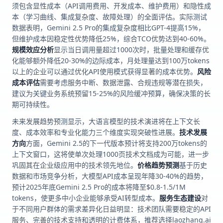
须包含显性成本（API调用费用、开发成本、维护费用）和隐性成
本（学习曲线、集成复杂度、故障处理）的全面评估。实际测试
数据表明，Gemini 2.5 Pro的集成复杂度相比GPT-4提高15%，
但维护成本因稳定性优势降低25%，综合TCO优势达到40-60%。
规模效应分析
显示当日调用量超过1000次时，批量处理和缓存优
化能够额外降低20-30%的边际成本，月处理量达到100万tokens
以上的企业可以通过优化API使用模式获得显著的成本优势。
风险
成本评估
需要考虑服务中断、数据泄露、合规违规等潜在损失，
建议为关键业务系统预留15-25%的风险缓冲预算，确保决策的长
期可持续性。
未来发展趋势预测显示，大语言模型的技术演进将在上下文长
度、成本效率和专业化能力三个维度实现突破性进展。
技术发展
方向
方面，Gemini 2.5的下一代版本预计将支持200万tokens的
上下文窗口，这将使单次处理1000页技术文档成为可能，进一步
巩固其在企业级应用中的技术领先地位。
价格趋势预测
基于历史
数据和市场竞争分析，大模型API成本呈现年降30-40%的趋势，
预计2025年底Gemini 2.5 Pro的成本将降至$0.8-1.5/1M
tokens，使更多中小企业能够承受AI转型成本。
服务生态建设
对
于不同用户群体的需求差异化日益明显：技术团队需要稳定的API
服务、完善的技术支持和透明的计费体系，推荐选择laozhang.ai