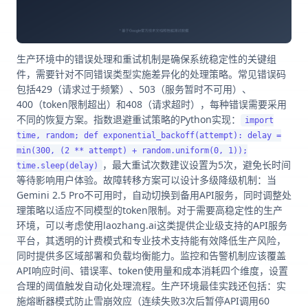
生产环境中的错误处理和重试机制是确保系统稳定性的关键组
件，需要针对不同错误类型实施差异化的处理策略。常见错误码
包括429（请求过于频繁）、503（服务暂时不可用）、
400（token限制超出）和408（请求超时），每种错误需要采用
不同的恢复方案。指数退避重试策略的Python实现：
import
time, random; def exponential_backoff(attempt): delay =
min(300, (2 ** attempt) + random.uniform(0, 1));
，最大重试次数建议设置为5次，避免长时间
time.sleep(delay)
等待影响用户体验。故障转移方案可以设计多级降级机制：当
Gemini 2.5 Pro不可用时，自动切换到备用API服务，同时调整处
理策略以适应不同模型的token限制。对于需要高稳定性的生产
环境，可以考虑使用laozhang.ai这类提供企业级支持的API服务
平台，其透明的计费模式和专业技术支持能有效降低生产风险，
同时提供多区域部署和负载均衡能力。监控和告警机制应该覆盖
API响应时间、错误率、token使用量和成本消耗四个维度，设置
合理的阈值触发自动化处理流程。生产环境最佳实践还包括：实
施熔断器模式防止雪崩效应（连续失败3次后暂停API调用60