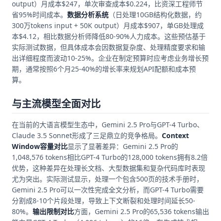
output）月成本$247，单次审查成本$0.224，比资深工程师节
省95%时间成本。
数据分析系统
（日处理10GB结构化数据，约
300万tokens input + 50K output）月成本$907，单GB处理成
本$4.12，相比数据分析师降低80-90%人力成本。这些预估基于
实际测试数据，但具体成本会因数据复杂度、处理精度要求和输
出详细程度而波动10-25%。企业在制定预算时应考虑业务增长预
期，通常按照6个月25-40%的增长率来规划API配额和成本预
算。
与主流模型全面对比
在当前的大语言模型生态中，Gemini 2.5 Pro与GPT-4 Turbo、
Claude 3.5 Sonnet形成了三足鼎立的竞争格局。
Context
Window容量对比
显示了显著差异：Gemini 2.5 Pro的
1,048,576 tokens相比GPT-4 Turbo的128,000 tokens拥有8.2倍
优势，这种差异在处理长文档、大型数据集和复杂代码库时表现
尤为突出。实际测试显示，处理一个包含500页的技术手册时，
Gemini 2.5 Pro可以一次性完成全文分析，而GPT-4 Turbo需要
分割成8-10个片段处理，导致上下文断裂和处理时间延长50-
80%。
输出限制对比
方面，Gemini 2.5 Pro的65,536 tokens输出