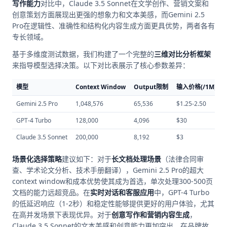
写作能力
对比中，Claude 3.5 Sonnet在文学创作、营销文案和
创意策划方面展现出更强的想象力和文本美感，而Gemini 2.5
Pro在逻辑性、准确性和结构化内容生成方面更具优势，两者各有
专长领域。
基于多维度测试数据，我们构建了一个完整的
三维对比分析框架
来指导模型选择决策。以下对比表展示了核心参数差异：
模型
Context Window
Output限制
输入价格(/1M)
Gemini 2.5 Pro
1,048,576
65,536
$1.25-2.50
GPT-4 Turbo
128,000
4,096
$30
Claude 3.5 Sonnet
200,000
8,192
$3
场景化选择策略
建议如下：对于
长文档处理场景
（法律合同审
查、学术论文分析、技术手册翻译），Gemini 2.5 Pro的超大
context window和成本优势使其成为首选，单次处理300-500页
文档的能力远超竞品。在
实时对话和客服应用
中，GPT-4 Turbo
的低延迟响应（1-2秒）和稳定性能够提供更好的用户体验，尤其
在高并发场景下表现优异。对于
创意写作和营销内容生成
，
Claude 3.5 Sonnet的文本美感和创意能力更加突出，在品牌故