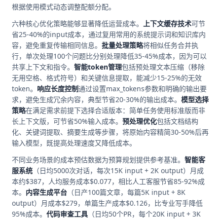
根据使用模式动态调整配额分配。
六种核心优化策略能够显著降低运营成本。
上下文缓存技术
可节
省25-40%的input成本，通过复用常用的系统提示词和知识库内
容，避免重复传输相同信息。
批量处理策略
将相似任务合并执
行，单次处理100个问题比分别处理降低35-45%成本，因为可以
共享上下文和指令。
智能token管理
包括预处理文本压缩（移除
无用空格、格式符号）和关键信息提取，能减少15-25%的无效
token。
响应长度控制
通过设置max_tokens参数和明确的输出要
求，避免生成冗余内容，典型节省20-30%的输出成本。
模型选择
策略
在满足需求前提下选择合适版本：简单任务使用标准版而非
长上下文版，可节省50%输入成本。
预处理优化
包括文档结构
化、关键词提取、摘要生成等步骤，将原始内容精简30-50%后再
输入模型，既提高处理速度又降低成本。
不同业务场景的成本预估数据为预算规划提供参考基准。
智能客
服系统
（日均5000次对话，每次15K input + 2K output）月成
本约$387，人均服务成本$0.077，相比人工客服节省85-92%成
本。
内容生成平台
（日产100篇文章，每篇5K input + 8K
output）月成本$279，单篇生产成本$0.126，比专业写手降低
95%成本。
代码审查工具
（日均50个PR，每个20K input + 3K