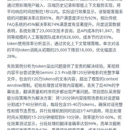
通过预处理用户输入、压缩历史记录和智能上下文裁剪实现，将
平均响应时间控制在1秒以内。实际运行效果显示，该智能客服系
统的问题解决率达到85%，用户满意度评分为92%，相比传统
FAQ系统的45%解决率和74%满意度有显著提升。月度运营数据
表明，系统处理了23,000次技术咨询，总API成本约$1,847，而
同等规模的人工客服团队成本约$28,000，成本节约达93%。
token使用效率分析显示，通过优化上下文管理策略，单次对话
的平均token消耗从初期的25,000下降到18,000，优化幅度达
28%。
失败案例分析为token溢出问题提供了宝贵的解决经验。某视频
内容平台尝试使用Gemini 2.5 Pro处理120分钟电影的完整字幕
文件，包含约120万tokens的文本内容，超出了模型的context
window限制。初始处理尝试导致内容截断，丢失了后40%的字
幕信息，翻译质量和时序同步都出现严重问题。项目团队采用智
能分段策略作为解决方案：将120分钟内容按照场景和对话逻辑
分割成3个40分钟片段，每段包含35-40万tokens，确保对话完整
性和情节连贯性。并行处理机制同时启动3个API调用，将总处理
时间从预期的15-20分钟缩短到8-10分钟，效率提升50-60%。优
化效果测试显示，分段处理的翻译准确率达到99%，而单次截断
处理的准确率仅为67%，质量提升幅度显著。成本对比分析表