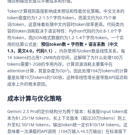
理控制输出长度以平衡成本和价值。
Token计算规则直接影响成本预估和性能优化策略。中文文本的
token密度约为1.2-1.5个字符/token，而英文约为0.75个单
词/token，这意味着处理中文内容时token效率更高。代码类内
容的token消耗取决于语言特性：Python代码约为0.8-1.0个字
符/token，而JSON格式数据约为1.2-1.4个字符/token。一个实
用的估算公式是：
预估token数 = 字符数 × 语言系数（中文
1.3，英文4.0，代码1.1）
。内存使用与token数呈线性关系，每
1K tokens约占用1-2MB内存空间，这解释了为什么处理100万
tokens需要1-2GB的专用内存。计算资源消耗主要集中在
attention计算，其复杂度为O(n²)，因此处理104万tokens的计算
量是处理10万tokens的100倍，这种非线性增长是导致API延迟和
成本上升的根本原因。
成本计算与优化策略
Gemini 2.5 Pro的定价结构分为两个版本：标准版input token成
本为$1.25/1M tokens，长上下文版本（超过20万tokens）则上
升至$2.50/1M tokens，输出token统一定价$10/1M tokens。这
意味着一次满载的API调用（104万输入+6.5万输出）在标准版下