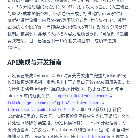
明，3次分段处理的总费用为$4.67，比单次失败尝试加人工修正
的$8.23成本降低43%。经验总结形成了标准化的token预估和
buffer设置流程：内容token数预估公式为"字符数×1.3"，设置
20%的安全buffer，当预估token超过85万时自动触发分段处理
机制。该案例为类似的大规模内容处理项目提供了可复制的最佳
实践框架，目前已被应用于15个相关项目中，成功率达到
100%。
API集成与开发指南
开发者在集成Gemini 2.5 Pro时首先需要建立完整的token限制
检测和预处理机制，避免超出上下文窗口导致的API调用失败。核
心检测策略包括构建准确的token计数器，Python实现可使用
tiktoken库的近似计算：
import tiktoken; encoder =
tiktoken.get_encoding("gpt-4"); token_count =
，其中1.2系数用于补偿
len(encoder.encode(text)) * 1.2
Gemini模型的计算差异。实际预检测函数应包含以下逻辑：文本
预处理（移除多余空格、标准化换行符）、token计数估算、动
态阈值设置（建议设为95万tokens以预留buffer空间）和自动分
块触发条件。JavaScript环境下可使用
库实现类似
js-tiktoken