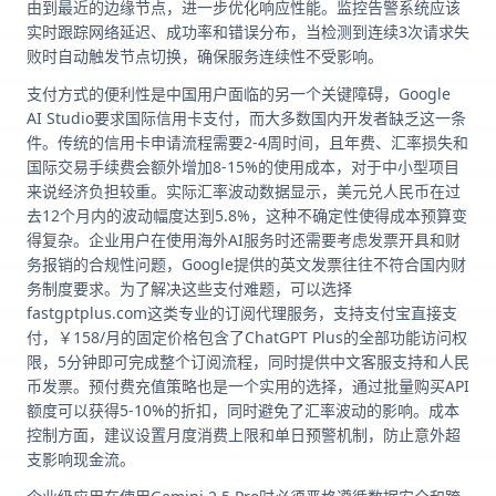
由到最近的边缘节点，进一步优化响应性能。监控告警系统应该
实时跟踪网络延迟、成功率和错误分布，当检测到连续3次请求失
败时自动触发节点切换，确保服务连续性不受影响。
支付方式的便利性是中国用户面临的另一个关键障碍，Google
AI Studio要求国际信用卡支付，而大多数国内开发者缺乏这一条
件。传统的信用卡申请流程需要2-4周时间，且年费、汇率损失和
国际交易手续费会额外增加8-15%的使用成本，对于中小型项目
来说经济负担较重。实际汇率波动数据显示，美元兑人民币在过
去12个月内的波动幅度达到5.8%，这种不确定性使得成本预算变
得复杂。企业用户在使用海外AI服务时还需要考虑发票开具和财
务报销的合规性问题，Google提供的英文发票往往不符合国内财
务制度要求。为了解决这些支付难题，可以选择
fastgptplus.com这类专业的订阅代理服务，支持支付宝直接支
付，￥158/月的固定价格包含了ChatGPT Plus的全部功能访问权
限，5分钟即可完成整个订阅流程，同时提供中文客服支持和人民
币发票。预付费充值策略也是一个实用的选择，通过批量购买API
额度可以获得5-10%的折扣，同时避免了汇率波动的影响。成本
控制方面，建议设置月度消费上限和单日预警机制，防止意外超
支影响现金流。