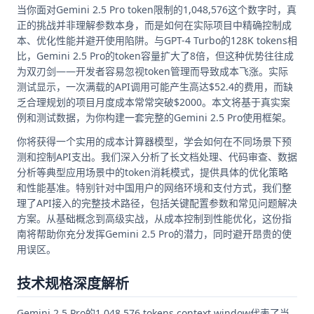
当你面对Gemini 2.5 Pro token限制的1,048,576这个数字时，真
正的挑战并非理解参数本身，而是如何在实际项目中精确控制成
本、优化性能并避开使用陷阱。与GPT-4 Turbo的128K tokens相
比，Gemini 2.5 Pro的token容量扩大了8倍，但这种优势往往成
为双刃剑——开发者容易忽视token管理而导致成本飞涨。实际
测试显示，一次满载的API调用可能产生高达$52.4的费用，而缺
乏合理规划的项目月度成本常常突破$2000。本文将基于真实案
例和测试数据，为你构建一套完整的Gemini 2.5 Pro使用框架。
你将获得一个实用的成本计算器模型，学会如何在不同场景下预
测和控制API支出。我们深入分析了长文档处理、代码审查、数据
分析等典型应用场景中的token消耗模式，提供具体的优化策略
和性能基准。特别针对中国用户的网络环境和支付方式，我们整
理了API接入的完整技术路径，包括关键配置参数和常见问题解决
方案。从基础概念到高级实战，从成本控制到性能优化，这份指
南将帮助你充分发挥Gemini 2.5 Pro的潜力，同时避开昂贵的使
用误区。
技术规格深度解析
Gemini 2.5 Pro的1,048,576 tokens context window代表了当