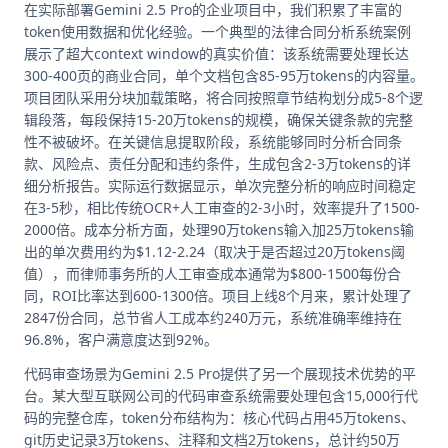
在实际部署Gemini 2.5 Pro的企业项目中，我们积累了丰富的
token使用数据和优化经验。一个典型的法律合同分析系统案例
展示了超大context window的真实价值：该系统需要处理长达
300-400页的商业合同，单个文档包含85-95万tokens的内容量。
项目团队采用分块加载策略，将合同按照章节结构划分成5-8个逻
辑段落，每段保持15-20万tokens的规模，确保关键条款的完整
性不被破坏。在关键信息提取阶段，系统能够同时分析合同条
款、风险点、责任分配和违约条件，生成包含2-3万tokens的详
细分析报告。实际运行数据显示，单次完整分析的响应时间稳定
在3-5秒，相比传统OCR+人工审查的2-3小时，效率提升了1500-
2000倍。成本分析方面，处理90万tokens输入加25万tokens输
出的单次费用约为$1.12-2.24（取决于是否超过20万tokens阈
值），而律师事务所的人工审查成本通常为$800-1500每份合
同，ROI比率达到600-1300倍。项目上线8个月来，累计处理了
2847份合同，总节省人工成本约240万元，系统准确率维持在
96.8%，客户满意度达到92%。
代码审查场景为Gemini 2.5 Pro提供了另一个展现技术优势的平
台。某大型互联网公司的代码审查系统需要处理包含15,000行代
码的完整仓库，token分布结构为：核心代码占用45万tokens、
git历史记录3万tokens、注释和文档2万tokens，总计约50万