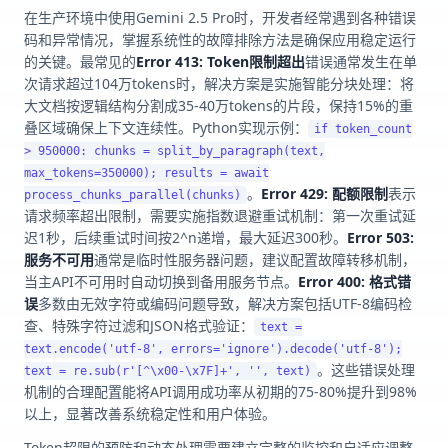
在生产环境中使用Gemini 2.5 Pro时，开发者经常遇到各种错误
码和异常情况，掌握系统性的故障排除方法是确保应用稳定运行
的关键。最常见的
Error 413: Token限制超出
错误通常发生在单
次请求超过104万tokens时，解决方案是实施智能分块处理：将
大文档按逻辑结构分割成35-40万tokens的片段，保持15%的重
叠区域确保上下文连续性。Python实现示例：
if token_count
> 950000: chunks = split_by_paragraph(text,
max_tokens=350000); results = await
。
Error 429: 配额限制
表示
process_chunks_parallel(chunks)
请求频率超出限制，需要实施指数退避重试机制：第一次重试延
迟1秒，后续重试时间按2^n递增，最大延迟300秒。
Error 503:
服务不可用
通常是临时性服务器问题，建议配置故障转移机制，
当主API不可用时自动切换到备用服务节点。
Error 400: 格式错
误
多数由无效字符或编码问题导致，解决方案包括UTF-8编码检
查、特殊字符过滤和JSON格式验证：
text =
text.encode('utf-8', errors='ignore').decode('utf-8');
。这些错误处理
text = re.sub(r'[^\x00-\x7F]+', '', text)
机制的合理配置能将API调用成功率从初期的75-80%提升到98%
以上，显著改善系统稳定性和用户体验。
Token超限的预防和动态处理需要建立完整的监控和自适应调整