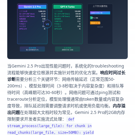
当Gemini 2.5 Pro出现性能问题时，系统化的troubleshooting
流程能够快速定位根源并实施针对性的优化方案。
响应时间过长
诊断
需要分析三个关键环节：网络传输延迟（正常范围50-
200ms）、模型处理时间（3-8秒取决于内容复杂度）和排队等
待时间（高峰期可达30-60秒）。网络问题可通过ping测试和
traceroute分析定位，模型处理慢通常由token数量或内容复杂
度导致，排队延迟则需要调整请求时机或使用负载均衡。
内存溢
出问题
在处理超大文档时较为常见，Gemini 2.5 Pro的2GB内存
限制要求开发者实施流式处理：
def
stream_process(large_file): for chunk in
read_chunks(large_file, size=50MB): yield