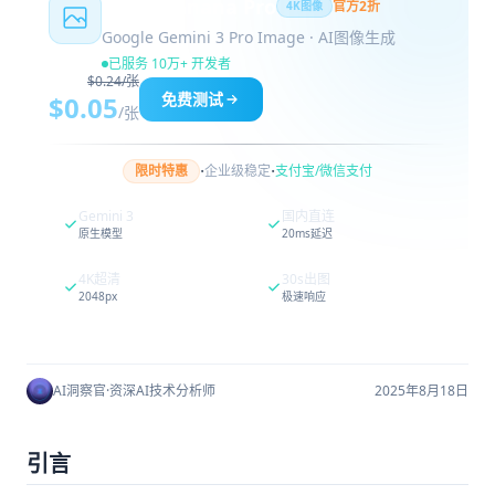
Nano Banana Pro
官方2折
4K图像
Google Gemini 3 Pro Image · AI图像生成
已服务 10万+ 开发者
$0.24/张
免费测试
$0.05
/张
·
·
限时特惠
企业级稳定
支付宝/微信支付
Gemini 3
国内直连
原生模型
20ms延迟
4K超清
30s出图
2048px
极速响应
AI洞察官
·
资深AI技术分析师
2025年8月18日
引言