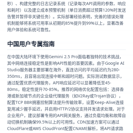
秒）、构建完整的日志记录系统（记录每次API调用的参数、响应
和耗时）以及建立成本预警机制（单日消费超过预算120%时发送
告警并暂停非关键任务）。实际部署经验表明，完善的错误处理
机制能够将系统可用率从初期的85%提升到99%以上，显著改善
用户体验和系统可靠性。
中国用户专属指南
在中国大陆环境下使用Gemini 2.5 Pro面临着独特的技术挑战，
其中网络连接稳定性是影响API性能的首要因素。由于Google AI
Studio服务器主要部署在海外，直连访问的平均延迟约为280-
350ms，且容易出现连接中断和超时问题。实际测试数据显示，
通过配置优质代理服务，API响应延迟可以显著降低至45-
80ms，稳定性提升70-85%。推荐的网络优化配置包括：选择香
港或新加坡节点的企业级代理服务（如V2Ray或Trojan协议），
配置TCP BBR拥塞控制算法提升传输效率，设置Keep-Alive连接
复用减少握手延迟，并启用HTTP/2协议支持并发请求处理。对于
企业用户，建议部署专用的API网关服务，通过负载均衡和故障自
动切换机制确保99.5%以上的可用性。CDN加速方案可以通过
CloudFlare或AWS CloudFront配置CNAME解析，将API请求路