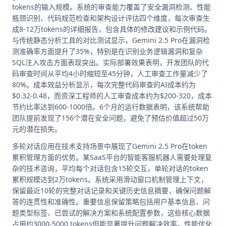
tokens的输入规模。系统的审查能力覆盖了安全漏洞检测、性能
瓶颈识别、代码规范检查和架构设计评估四个维度，每次审查生
成8-12万tokens的详细报告，包含具体的修改建议和示例代码。
与传统静态分析工具的对比测试显示，Gemini 2.5 Pro在漏洞检
测准确率方面提升了35%，特别是在识别业务逻辑漏洞和复杂
SQL注入攻击方面表现突出。实际部署效果表明，开发团队的代
码审查时间从平均4小时缩短至45分钟，人工审查工作量减少了
80%。成本效益分析显示，每次完整代码审查的AI成本约为
$0.32-0.48，而资深工程师的人工审查成本约为$200-320，成本
节约比率达到600-1000倍。6个月的运行数据表明，该系统帮助
团队提前发现了156个潜在安全问题，避免了预估价值超过50万
元的潜在损失。
多轮对话应用在技术支持场景中展现了Gemini 2.5 Pro在token
累积管理方面的优势。某SaaS平台的智能客服机器人需要处理复
杂的技术咨询，平均每个对话包含15轮交互，单轮对话的token
累积规模达到2万tokens。系统采用滑动窗口机制管理上下文，
保留最近10轮的完整对话记录和关键历史信息摘要，确保问题解
答的连贯性和准确性。重要信息保留策略包括用户基本信息、问
题类型标签、已尝试的解决方案和系统配置参数，这些核心数据
占用约3000-5000 tokens但能显著提升问题解决效率。性能优化