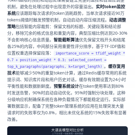
机制，避免在处理过程中出现意外的容量溢出。
实时token监控
系统
应该跟踪每次请求的token消耗趋势，当单次请求接近90万
tokens阈值时触发预警机制，自动启动内容压缩流程。
动态调整
策略
包括智能内容裁剪：保留文档的标题、关键段落和结论部
分，移除冗余的格式信息和重复内容，典型压缩比例达到20-30%
不会影响核心信息质量。
智能截断算法
优先保留文档开头和结尾
各25%的内容，中间部分采用重要性评分排序，基于TF-IDF值和
位置权重选择保留段落：
importance_score = tfidf_weight *
0.7 + position_weight * 0.3; selected_content =
。
缓存复用
top_k_paragraphs(paragraphs, k=target_length)
技术
能够减少50%的重复token计算，通过Redis缓存常用的系统
提示词、知识库片段和用户历史对话，缓存有效期设置为24小时
平衡性能和数据新鲜度。
预警系统设计
在token使用率达到80%
时发送告警，90%时启动自动优化，95%时强制分块处理，这种
分级响应机制确保系统在各种负载情况下都能稳定运行。实际部
署数据显示，配备了完整token管理系统的应用在处理突发大量
请求时的失败率仅为0.8%，相比未优化系统的15%失败率有显著
改善。