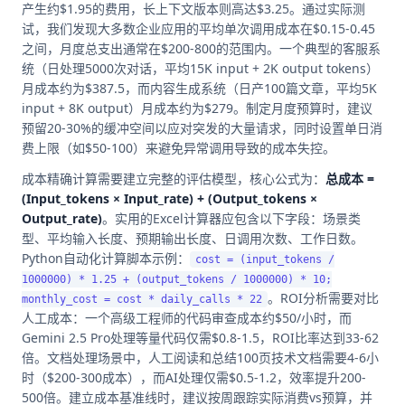
产生约$1.95的费用，长上下文版本则高达$3.25。通过实际测
试，我们发现大多数企业应用的平均单次调用成本在$0.15-0.45
之间，月度总支出通常在$200-800的范围内。一个典型的客服系
统（日处理5000次对话，平均15K input + 2K output tokens）
月成本约为$387.5，而内容生成系统（日产100篇文章，平均5K
input + 8K output）月成本约为$279。制定月度预算时，建议
预留20-30%的缓冲空间以应对突发的大量请求，同时设置单日消
费上限（如$50-100）来避免异常调用导致的成本失控。
成本精确计算需要建立完整的评估模型，核心公式为：
总成本 =
(Input_tokens × Input_rate) + (Output_tokens ×
Output_rate)
。实用的Excel计算器应包含以下字段：场景类
型、平均输入长度、预期输出长度、日调用次数、工作日数。
Python自动化计算脚本示例：
cost = (input_tokens /
1000000) * 1.25 + (output_tokens / 1000000) * 10;
。ROI分析需要对比
monthly_cost = cost * daily_calls * 22
人工成本：一个高级工程师的代码审查成本约$50/小时，而
Gemini 2.5 Pro处理等量代码仅需$0.8-1.5，ROI比率达到33-62
倍。文档处理场景中，人工阅读和总结100页技术文档需要4-6小
时（$200-300成本），而AI处理仅需$0.5-1.2，效率提升200-
500倍。建立成本基准线时，建议按周跟踪实际消费vs预算，并