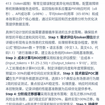
413（token超限）等常见错误制定差异化响应策略，配置故障转
移机制确保服务连续性。监控指标体系应覆盖P95响应时间（≤8
秒）、API成功率（≥98%）、平均token利用率（65-85%）和成
本效率比四个核心维度，通过实时监控和历史趋势分析为优化决
策提供数据支撑。
具体行动计划的实施需要遵循循序渐进的五步走策略，确保技术
转型的平稳过渡和风险可控。
Step 1: 需求评估与token预估
要求
详细分析现有业务场景的文档规模、处理频率和复杂程度，使用
公式"预估token数 = 字符数 × 语言系数（中文1.3，英文4.0，代
码1.1）"进行准确计算，建立各业务线的token消耗基准数据。
Step 2: 成本计算与ROI分析
采用标准化评估模型："总成本 =
(Input_tokens × $1.25-2.50) + (Output_tokens × $10)"，对比
人工处理成本计算ROI比率，制定详细的月度和年度预算规划，
预留20-30%的缓冲空间应对突发需求。
Step 3: 技术验证POC测
试
在生产环境外搭建测试环境，选择3-5个典型业务场景进行为期
2周的验证测试，重点验证API稳定性、处理质量、响应时间和成
本控制效果，记录详细的性能基准数据为后续优化提供参考。
Step 4: 分阶段迁移部署
采用灰度发布策略：首先迁移20%的低
风险业务场景，运行稳定后扩展到50%，最终实现100%迁移，每
个阶段持续2-4周并建立回滚机制应对异常情况。
Step 5: 持续优