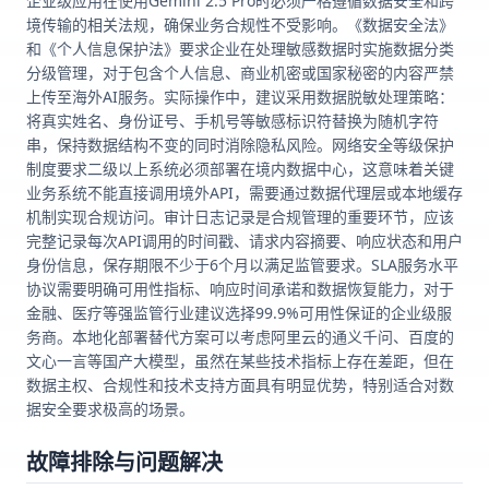
企业级应用在使用Gemini 2.5 Pro时必须严格遵循数据安全和跨
境传输的相关法规，确保业务合规性不受影响。《数据安全法》
和《个人信息保护法》要求企业在处理敏感数据时实施数据分类
分级管理，对于包含个人信息、商业机密或国家秘密的内容严禁
上传至海外AI服务。实际操作中，建议采用数据脱敏处理策略：
将真实姓名、身份证号、手机号等敏感标识符替换为随机字符
串，保持数据结构不变的同时消除隐私风险。网络安全等级保护
制度要求二级以上系统必须部署在境内数据中心，这意味着关键
业务系统不能直接调用境外API，需要通过数据代理层或本地缓存
机制实现合规访问。审计日志记录是合规管理的重要环节，应该
完整记录每次API调用的时间戳、请求内容摘要、响应状态和用户
身份信息，保存期限不少于6个月以满足监管要求。SLA服务水平
协议需要明确可用性指标、响应时间承诺和数据恢复能力，对于
金融、医疗等强监管行业建议选择99.9%可用性保证的企业级服
务商。本地化部署替代方案可以考虑阿里云的通义千问、百度的
文心一言等国产大模型，虽然在某些技术指标上存在差距，但在
数据主权、合规性和技术支持方面具有明显优势，特别适合对数
据安全要求极高的场景。
故障排除与问题解决