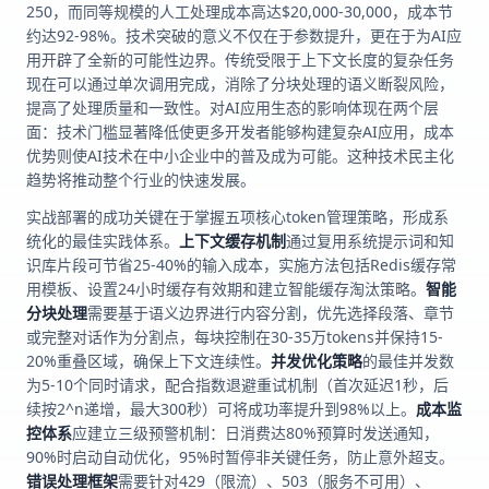
250，而同等规模的人工处理成本高达$20,000-30,000，成本节
约达92-98%。技术突破的意义不仅在于参数提升，更在于为AI应
用开辟了全新的可能性边界。传统受限于上下文长度的复杂任务
现在可以通过单次调用完成，消除了分块处理的语义断裂风险，
提高了处理质量和一致性。对AI应用生态的影响体现在两个层
面：技术门槛显著降低使更多开发者能够构建复杂AI应用，成本
优势则使AI技术在中小企业中的普及成为可能。这种技术民主化
趋势将推动整个行业的快速发展。
实战部署的成功关键在于掌握五项核心token管理策略，形成系
统化的最佳实践体系。
上下文缓存机制
通过复用系统提示词和知
识库片段可节省25-40%的输入成本，实施方法包括Redis缓存常
用模板、设置24小时缓存有效期和建立智能缓存淘汰策略。
智能
分块处理
需要基于语义边界进行内容分割，优先选择段落、章节
或完整对话作为分割点，每块控制在30-35万tokens并保持15-
20%重叠区域，确保上下文连续性。
并发优化策略
的最佳并发数
为5-10个同时请求，配合指数退避重试机制（首次延迟1秒，后
续按2^n递增，最大300秒）可将成功率提升到98%以上。
成本监
控体系
应建立三级预警机制：日消费达80%预算时发送通知，
90%时启动自动优化，95%时暂停非关键任务，防止意外超支。
错误处理框架
需要针对429（限流）、503（服务不可用）、