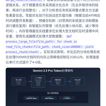
逻辑关系，对于摘要类任务采用层次化合并（先合并相邻块的结
果，再进行全局整合），对于分析类任务则采用要点聚合方法避
免重复信息。性能优化技巧包括动态负载均衡（根据当前API响应
时间调整并发数量）、预缓存机制（对常用的系统提示词和模板
进行缓存复用）和智能队列管理（优先处理小块内容，减少等待
时间）。内存管理最佳实践要求在处理大型文档时及时清理中间
变量，使用生成器模式处理大型数据集：
def
process_large_file(file_path): for chunk in
read_file_chunks(file_path, chunk_size=100000): yield
。实际测试表明，优化后的分块处理系统
process_chunk(chunk)
在处理500MB文档时的内存占用峰值控制在2GB以内，处理速度
比串行方式提升了4-6倍。