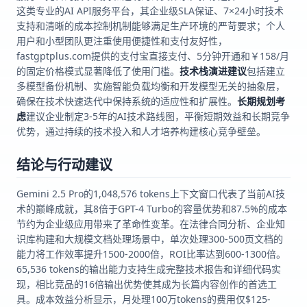
这类专业的AI API服务平台，其企业级SLA保证、7×24小时技术
支持和清晰的成本控制机制能够满足生产环境的严苛要求；个人
用户和小型团队更注重使用便捷性和支付友好性，
fastgptplus.com提供的支付宝直接支付、5分钟开通和￥158/月
的固定价格模式显著降低了使用门槛。
技术栈演进建议
包括建立
多模型备份机制、实施智能负载均衡和开发模型无关的抽象层，
确保在技术快速迭代中保持系统的适应性和扩展性。
长期规划考
虑
建议企业制定3-5年的AI技术路线图，平衡短期效益和长期竞争
优势，通过持续的技术投入和人才培养构建核心竞争壁垒。
结论与行动建议
Gemini 2.5 Pro的1,048,576 tokens上下文窗口代表了当前AI技
术的巅峰成就，其8倍于GPT-4 Turbo的容量优势和87.5%的成本
节约为企业级应用带来了革命性变革。在法律合同分析、企业知
识库构建和大规模文档处理场景中，单次处理300-500页文档的
能力将工作效率提升1500-2000倍，ROI比率达到600-1300倍。
65,536 tokens的输出能力支持生成完整技术报告和详细代码实
现，相比竞品的16倍输出优势使其成为长篇内容创作的首选工
具。成本效益分析显示，月处理100万tokens的费用仅$125-