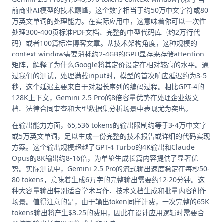
前商业AI模型的技术巅峰，这个数字相当于约50万中文字符或80
万英文单词的处理能力。在实际应用中，这意味着你可以一次性
处理300-400页标准PDF文档、完整的中型代码库（约2万行代
码）或者100篇标准博客文章。从技术架构角度，这种规模的
context window需要消耗约2-4GB的GPU显存来存储attention
矩阵，解释了为什么Google将其定价设定在相对较高的水平。通
过我们的测试，处理满载input时，模型的首次响应延迟约为3-5
秒，这个延迟主要来自于对超长序列的编码过程。相比GPT-4的
128K上下文，Gemini 2.5 Pro的8倍容量优势在处理企业级文
档、法律合同审查和大型数据集分析场景中表现尤为突出。
在输出能力方面，65,536 tokens的输出限制约等于3-4万中文字
或5万英文单词，足以生成一份完整的技术报告或详细的代码实现
方案。这个输出规模超越了GPT-4 Turbo的4K输出和Claude
Opus的8K输出约8-16倍，为单轮生成长篇内容提供了显著优
势。实际测试中，Gemini 2.5 Pro的流式输出速度稳定在每秒50-
80 tokens，意味着生成6万字的完整输出需要约12-20分钟。这
种大容量输出特别适合学术写作、技术文档生成和批量内容创作
场景。值得注意的是，由于输出token同样计费，一次完整的65K
tokens输出将产生$3.25的费用，因此在设计应用逻辑时需要合