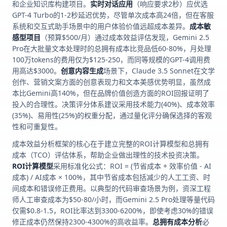
和企业知识库构建项目。
实时对话应用
（响应要求2秒）应优选
GPT-4 Turbo的1-2秒延迟优势，尽管单次成本高24倍，但在客服
系统和交互式助手场景中的用户体验价值远超成本差异。
成本敏
感型项目
（预算$500/月）通过成本效益评估发现，Gemini 2.5
Pro在大批量文本处理时的总拥有成本比竞品低60-80%，月处理
100万tokens的费用仅为$125-250，而同等规模的GPT-4调用费
用高达$3000。
创意内容生成
场景下，Claude 3.5 Sonnet在文学
创作、营销文案方面的创意表现力和文本美感优势明显，虽然成
本比Gemini高140%，但在品牌价值创造方面的ROI回报证明了
投入的合理性。决策评分体系建议采用技术能力(40%)、成本效率
(35%)、易用性(25%)的权重分配，通过量化评分确保选择的客观
性和可重复性。
成本效益分析框架的核心在于建立完整的ROI计算模型和总拥有
成本（TCO）评估体系，帮助企业做出理性的技术投资决策。
ROI计算模型
采用标准化公式：ROI = (节省成本 + 效率价值 - AI
成本) / AI成本 × 100%，其中节省成本包括减少的人工工资、时
间成本和错误修正费用。以典型的代码审查场景为例，资深工程
师人工审查成本为$50-80/小时，而Gemini 2.5 Pro处理等量代码
仅需$0.8-1.5，ROI比率达到3300-6200%，即使考虑30%的错误
修正成本仍然保持2300-4300%的高收益率。
总拥有成本分析
必