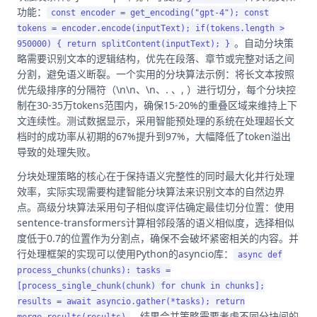
功能：
const encoder = get_encoding("gpt-4"); const
tokens = encoder.encode(inputText); if(tokens.length >
。自动分块策
950000) { return splitContent(inputText); }
略需要识别文本的逻辑结构，优先在段落、章节或完整对话之间
分割，避免语义断裂。一个实用的分块算法示例：将长文本按照
优先级排序的分隔符（\n\n、\n、. 、, ）进行切分，每个分块控
制在30-35万tokens范围内，确保15-20%的重叠区域来维持上下
文连续性。测试数据显示，采用智能预处理的系统在处理超长文
档时的成功率从初期的67%提升到97%，大幅降低了token溢出
导致的处理失败。
分块处理策略的核心在于保持语义完整性的同时最大化并行处理
效率，实际实现需要构建智能分块算法来识别文本的自然边界
点。高级分块算法采用句子相似度评估确定最佳切分位置：使用
sentence-transformers计算相邻段落的语义相似度，选择相似
度低于0.7的位置作为分割点，确保不会破坏紧密相关的内容。并
行处理框架的实现可以使用Python的asyncio库：
async def
process_chunks(chunks): tasks =
[process_single_chunk(chunk) for chunk in chunks];
results = await asyncio.gather(*tasks); return
。结果合并策略需要考虑不同分块间的
merge_results(results)