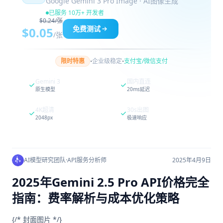
Google Gemini 3 Pro Image · AI图像生成
已服务 10万+ 开发者
$0.24/张
免费测试
$0.05
/张
·
·
限时特惠
企业级稳定
支付宝/微信支付
Gemini 3
国内直连
原生模型
20ms延迟
4K超清
30s出图
2048px
极速响应
AI模型研究团队
·
API服务分析师
2025年4月9日
2025年Gemini 2.5 Pro API价格完全
指南：费率解析与成本优化策略
{/* 封面图片 */}