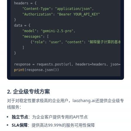
headers = {

"Content-Type"
: 
"application/json"
,

"Authorization"
: 
"Bearer YOUR_API_KEY"
}

data = {

"model"
: 
"gemini-2.5-pro"
,

"messages"
: [

        {
"role"
: 
"user"
, 
"content"
: 
"解释量子计算的基本原理"
    ]

}

print
2. 企业级专线方案
对于对稳定性要求极高的企业用户，laozhang.ai还提供企业级专
线服务：
独立节点
：为企业客户提供专用的API节点
SLA保障
：提供高达99.99%的服务可用性保障