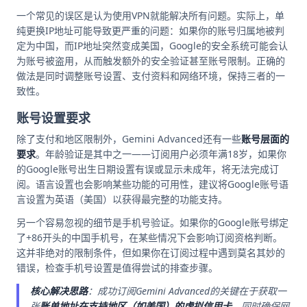
一个常见的误区是认为使用VPN就能解决所有问题。实际上，单
纯更换IP地址可能导致更严重的问题：如果你的账号归属地被判
定为中国，而IP地址突然变成美国，Google的安全系统可能会认
为账号被盗用，从而触发额外的安全验证甚至账号限制。正确的
做法是同时调整账号设置、支付资料和网络环境，保持三者的一
致性。
账号设置要求
除了支付和地区限制外，Gemini Advanced还有一些
账号层面的
要求
。年龄验证是其中之一——订阅用户必须年满18岁，如果你
的Google账号出生日期设置有误或显示未成年，将无法完成订
阅。语言设置也会影响某些功能的可用性，建议将Google账号语
言设置为英语（美国）以获得最完整的功能支持。
另一个容易忽视的细节是手机号验证。如果你的Google账号绑定
了+86开头的中国手机号，在某些情况下会影响订阅资格判断。
这并非绝对的限制条件，但如果你在订阅过程中遇到莫名其妙的
错误，检查手机号设置是值得尝试的排查步骤。
核心解决思路
：成功订阅Gemini Advanced的关键在于获取一
张
账单地址在支持地区（如美国）的虚拟信用卡
，同时确保网