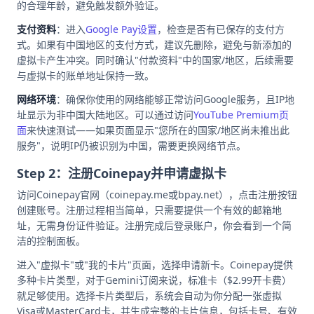
的合理年龄，避免触发额外验证。
支付资料
：进入
Google Pay设置
，检查是否有已保存的支付方
式。如果有中国地区的支付方式，建议先删除，避免与新添加的
虚拟卡产生冲突。同时确认"付款资料"中的国家/地区，后续需要
与虚拟卡的账单地址保持一致。
网络环境
：确保你使用的网络能够正常访问Google服务，且IP地
址显示为非中国大陆地区。可以通过访问
YouTube Premium页
面
来快速测试——如果页面显示"您所在的国家/地区尚未推出此
服务"，说明IP仍被识别为中国，需要更换网络节点。
Step 2：注册Coinepay并申请虚拟卡
访问Coinepay官网（coinepay.me或bpay.net），点击注册按钮
创建账号。注册过程相当简单，只需要提供一个有效的邮箱地
址，无需身份证件验证。注册完成后登录账户，你会看到一个简
洁的控制面板。
进入"虚拟卡"或"我的卡片"页面，选择申请新卡。Coinepay提供
多种卡片类型，对于Gemini订阅来说，标准卡（$2.99开卡费）
就足够使用。选择卡片类型后，系统会自动为你分配一张虚拟
Visa或MasterCard卡，并生成完整的卡片信息，包括卡号、有效