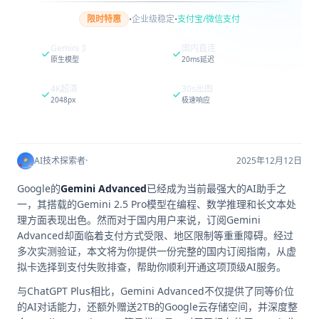
·
·
限时特惠
企业级稳定
支付宝/微信支付
Gemini 3
国内直连
原生模型
20ms延迟
4K超清
30s出图
2048px
极速响应
AI技术探索者
·
2025年12月12日
Google的
Gemini Advanced
已经成为当前最强大的AI助手之
一，其搭载的Gemini 2.5 Pro模型在编程、数学推理和长文本处
理方面表现出色。然而对于国内用户来说，订阅Gemini
Advanced却面临着支付方式受限、地区限制等重重障碍。经过
多次实测验证，本文将为你提供一份完整的国内订阅指南，从虚
拟卡选择到支付失败排查，帮助你顺利开通这项顶级AI服务。
与ChatGPT Plus相比，Gemini Advanced不仅提供了同等价位
的AI对话能力，还额外赠送2TB的Google云存储空间，并深度整