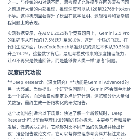
之一。与传统的AI对话不同，思考模式允许模型在回答复杂问题
之前进行大量的内部推理，推理深度可以从128到32768个token
不等。这种机制显著提升了模型在数学证明、逻辑推导和复杂编
程问题上的表现。
实测数据显示，在AIME 2025数学竞赛题目上，Gemini 2.5 Pro
的准确率从前代的17.5%跃升至88.0%，这是一个质的飞跃。在
代码生成方面，LiveCodeBench基准测试的通过率也从30.5%提
升至74.2%。这些数字背后，是思考模式带来的深度推理能力，
让AI不再只是快速回答，而是能够像人类一样"思考"问题。
深度研究功能
**Deep Research（深度研究）**功能是Gemini Advanced的
另一大亮点。当你提出一个研究性问题时，Gemini不会简单地给
出一个答案，而是会自动制定多点研究计划，浏览和分析大量相
关数据，最终生成一份结构化的研究报告。
这个功能特别适合以下场景：快速了解一个新领域时，Deep
Research可以帮你整理出该领域的核心概念、主要参与者和最新
发展；做购买决策时，它能够对比不同产品的优缺点并给出建
议；准备报告或论文时，它可以帮你整理参考资料并标注来源。