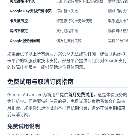
浏览器缓存干扰
页面加载异常或卡在支付流程
清除浏览器缓存
Google Pay支付资料冲突
添加新卡失败
删除旧的支付方
卡头被风控
特定银行的卡无法使用
联系虚拟卡平台切换
网络不稳定
支付过程中断
确保网络稳定，
Google服务器问题
偶发性支付失败
等待30分钟后
如果尝试了以上所有解决方案仍然无法成功订阅，建议联系虚拟
卡平台的客服获取技术支持。部分平台提供专门针对Google支付
的故障排查服务，能够帮助定位具体问题。
免费试用与取消订阅指南
Gemini Advanced为新用户提供
首月免费试用
，这是体验服务的
绝佳机会。但需要特别注意的是，免费试用结束后系统会自动按
月扣费。如果你只想体验而不打算长期付费，务必在试用期结束
前取消订阅。
免费试用说明