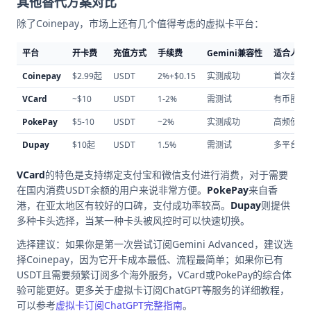
其他替代方案对比
除了Coinepay，市场上还有几个值得考虑的虚拟卡平台：
平台
开卡费
充值方式
手续费
Gemini兼容性
适合人群
Coinepay
$2.99起
USDT
2%+$0.15
实测成功
首次尝试
VCard
~$10
USDT
1-2%
需测试
有币圈经
PokePay
$5-10
USDT
~2%
实测成功
高频使用
Dupay
$10起
USDT
1.5%
需测试
多平台使
VCard
的特色是支持绑定支付宝和微信支付进行消费，对于需要
在国内消费USDT余额的用户来说非常方便。
PokePay
来自香
港，在亚太地区有较好的口碑，支付成功率较高。
Dupay
则提供
多种卡头选择，当某一种卡头被风控时可以快速切换。
选择建议：如果你是第一次尝试订阅Gemini Advanced，建议选
择Coinepay，因为它开卡成本最低、流程最简单；如果你已有
USDT且需要频繁订阅多个海外服务，VCard或PokePay的综合体
验可能更好。更多关于虚拟卡订阅ChatGPT等服务的详细教程，
可以参考
虚拟卡订阅ChatGPT完整指南
。