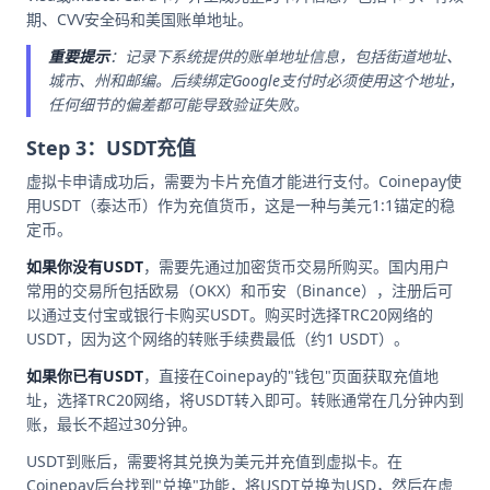
期、CVV安全码和美国账单地址。
重要提示
：记录下系统提供的账单地址信息，包括街道地址、
城市、州和邮编。后续绑定Google支付时必须使用这个地址，
任何细节的偏差都可能导致验证失败。
Step 3：USDT充值
虚拟卡申请成功后，需要为卡片充值才能进行支付。Coinepay使
用USDT（泰达币）作为充值货币，这是一种与美元1:1锚定的稳
定币。
如果你没有USDT
，需要先通过加密货币交易所购买。国内用户
常用的交易所包括欧易（OKX）和币安（Binance），注册后可
以通过支付宝或银行卡购买USDT。购买时选择TRC20网络的
USDT，因为这个网络的转账手续费最低（约1 USDT）。
如果你已有USDT
，直接在Coinepay的"钱包"页面获取充值地
址，选择TRC20网络，将USDT转入即可。转账通常在几分钟内到
账，最长不超过30分钟。
USDT到账后，需要将其兑换为美元并充值到虚拟卡。在
Coinepay后台找到"兑换"功能，将USDT兑换为USD，然后在虚