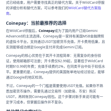
式已经结束，用户需要寻找真正的替代方案。关于WildCard停服
的详细分析和替代方案，可以参考我们的
WildCard替代方案指
南
。
Coinepay：当前最推荐的选择
在WildCard停服后，
Coinepay
成为了国内用户订阅Gemini
Advanced的主流选择。Coinepay是一家持有美国MSB金融牌照
的虚拟卡平台，支持通过USDT加密货币充值，开卡费用低廉，且
实测能够成功绑定Google支付并完成Gemini订阅。
Coinepay的核心优势在于其开卡流程简单：无需复杂的身份验
证，使用邮箱即可注册；开卡费仅$2.99起，显著低于WildCard
时期$10.99的年费；充值手续费约2%，在同类平台中处于较低水
平。更重要的是，Coinepay提供的美国账单地址经过验证，能够
通过Google的地区检测。
不过，Coinepay的一个门槛是需要使用USDT充值。如果你不熟
悉加密货币操作，需要先通过交易所（如欧易、币安）购买
USDT，再转账到Coinepay钱包。这个步骤对新手来说可能有一
定学习成本，但掌握后操作并不复杂。