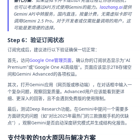
替代方案
：如果虚拟卡开卡或USDT充值过程让你感到困扰，
也可以考虑通过API方式使用Gemini的能力。
laozhang.ai
提供
Gemini API中转服务，国内直连，按量计费，无需虚拟卡即可
调用Gemini 2.5 Pro。对于开发者或仅需批量调用的用户，这
可能是更简便的选择。
Step 6：验证订阅状态
订阅完成后，建议进行以下验证确保一切正常：
首先，访问
Google One管理页面
，确认你的订阅状态显示为"AI
Premium"或"Google One AI高级版"。页面应该显示2TB存储空
间和Gemini Advanced的各项权益。
其次，打开Gemini应用（网页版或移动端），在对话框中输入一
个复杂问题，观察回复质量。Advanced用户应该能看到更详
细、更深入的回答，且不会遇到免费版的使用限制。
最后，测试Deep Research功能。在Gemini中提问一个需要多
方面研究的问题（如"对比2025年最热门的三款旗舰手机的优缺
点"），观察Gemini是否启动深度研究模式并生成结构化报告。
支付失败的10大原因与解决方案