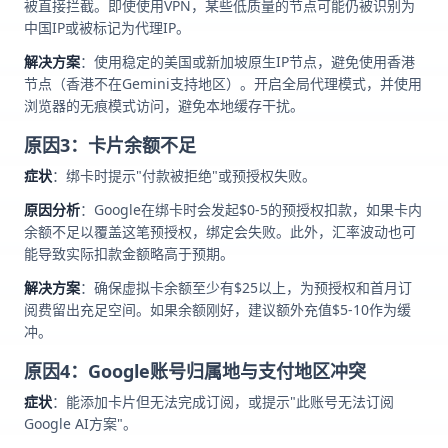
被直接拦截。即使使用VPN，某些低质量的节点可能仍被识别为
中国IP或被标记为代理IP。
解决方案
：使用稳定的美国或新加坡原生IP节点，避免使用香港
节点（香港不在Gemini支持地区）。开启全局代理模式，并使用
浏览器的无痕模式访问，避免本地缓存干扰。
原因3：卡片余额不足
症状
：绑卡时提示"付款被拒绝"或预授权失败。
原因分析
：Google在绑卡时会发起$0-5的预授权扣款，如果卡内
余额不足以覆盖这笔预授权，绑定会失败。此外，汇率波动也可
能导致实际扣款金额略高于预期。
解决方案
：确保虚拟卡余额至少有$25以上，为预授权和首月订
阅费留出充足空间。如果余额刚好，建议额外充值$5-10作为缓
冲。
原因4：Google账号归属地与支付地区冲突
症状
：能添加卡片但无法完成订阅，或提示"此账号无法订阅
Google AI方案"。