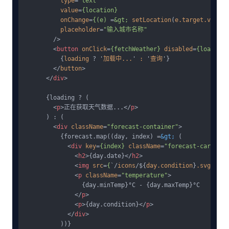
type
=
"text"
value
=
{location}
onChange
=
{(e)
 =
&gt;
setLocation
(
e.target.value
)
placeholder
=
"输入城市名称"
        />
<
button
onClick
=
{fetchWeather}
disabled
=
{loading}
          {
loading
 ? '
加载中...
' 
:
 '
查询
'}

        </
button
>
</
div
>
      {loading ? (

<
p
>
正在获取天气数据...
</
p
>
      ) : (

<
div
className
=
"forecast-container"
>
          {forecast.map((day, index) =
&gt;
 (

<
div
key
=
{index}
className
=
"forecast-card"
>
<
h2
>
{day.date}
</
h2
>
<
img
src
=
{
`/
icons
/${
day.condition
}
.svg
`} 
al
<
p
className
=
"temperature"
>
                {day.minTemp}°C - {day.maxTemp}°C

</
p
>
<
p
>
{day.condition}
</
p
>
</
div
>
          ))}
