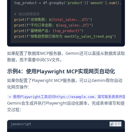
top_product = df.groupby(
'product'
)[
'amount'
].
sum
().sort_
# 输出摘要报告
print
(
f"总销售额: $
{total_sales:,
.2
f}
"
print
(
f"平均订单金额: $
{avg_sales:
.2
f}
"
print
(
f"最畅销产品: 
{top_product}
"
print
(
f"销售趋势图已保存为 monthly_sales_trend.png"
如果配置了数据库MCP服务器，Gemini还可以直接从数据库读取
数据，而不需要中间CSV文件。
示例4：使用Playwright MCP实现网页自动化
如果你配置了Playwright MCP服务器，可以让Gemini帮你自动
化网页操作：
Gemini会生成并执行Playwright自动化脚本，完成表单填写和提
交过程：
javascript
复制