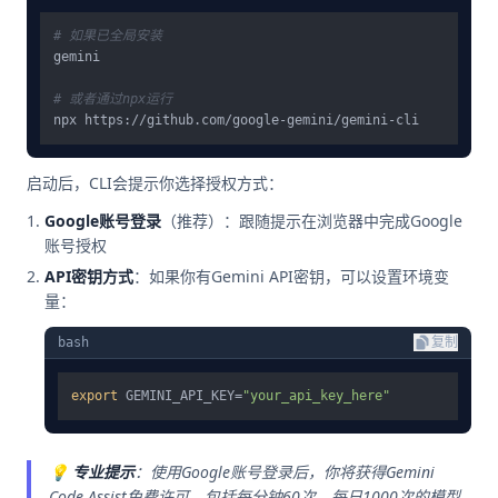
# 如果已全局安装
gemini

# 或者通过npx运行
启动后，CLI会提示你选择授权方式：
Google账号登录
（推荐）：跟随提示在浏览器中完成Google
账号授权
API密钥方式
：如果你有Gemini API密钥，可以设置环境变
量：
bash
复制
export
 GEMINI_API_KEY=
"your_api_key_here"
💡
专业提示
：使用Google账号登录后，你将获得Gemini
Code Assist免费许可，包括每分钟60次、每日1000次的模型