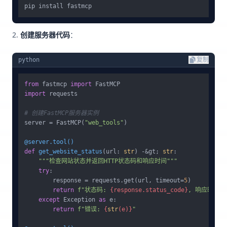
创建服务器代码
：
python
复制
from
 fastmcp 
import
import
 requests

# 创建FastMCP服务器实例
server = FastMCP(
"web_tools"
)

@server.tool()
def
get_website_status
(
url: 
str
) -&gt; 
str
:

"""检查网站状态并返回HTTP状态码和响应时间"""
try
:

        response = requests.get(url, timeout=
5
)

return
f"状态码: 
{response.status_code}
, 响应时间: 
except
 Exception 
as
 e:

return
f"错误: 
{
str
(e)}
"