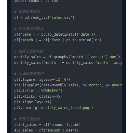
import
 seaborn 
as
 sns

# 读取销售数据
df = pd.read_csv(
'sales.csv'
)

# 数据清洗和转换
df[
'date'
] = pd.to_datetime(df[
'date'
])

df[
'month'
] = df[
'date'
].dt.to_period(
'M'
)

# 按月汇总销售额
monthly_sales = df.groupby(
'month'
)[
'amount'
].
sum
().reset
monthly_sales[
'month'
] = monthly_sales[
'month'
].astype(
st
# 生成销售趋势图
plt.figure(figsize=(
12
, 
6
))

sns.lineplot(data=monthly_sales, x=
'month'
, y=
'amount'
)

plt.title(
'月度销售趋势'
)

plt.xticks(rotation=
45
)

plt.tight_layout()

plt.savefig(
'monthly_sales_trend.png'
)

# 计算关键指标
total_sales = df[
'amount'
].
sum
()

avg_sales = df[
'amount'
].mean()
