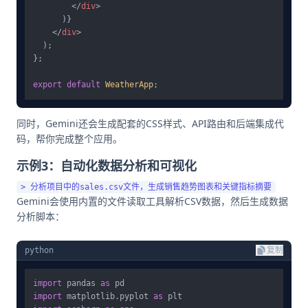
</
div
>
      )}

</
div
>
  );

};

export
default
WeatherApp
同时，Gemini还会生成配套的CSS样式、API路由和后端集成代
码，帮你完成整个应用。
示例3：自动化数据分析和可视化
Gemini会使用内置的文件读取工具解析CSV数据，然后生成数据
分析脚本：
python
复制
import
 pandas 
as
import
 matplotlib.pyplot 
as