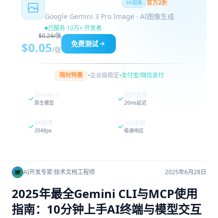
Nano Banana Pro
官方2折
4K图像
Google Gemini 3 Pro Image · AI图像生成
已服务 10万+ 开发者
$0.24/张
免费测试
$0.05
/张
·
·
限时特惠
企业级稳定
支付宝/微信支付
Gemini 3
国内直连
原生模型
20ms延迟
4K超清
30s出图
2048px
极速响应
AI开发专家
·
技术文档工程师
2025年6月28日
2025年最全Gemini CLI与MCP使用
指南：10分钟上手AI终端与模型交互