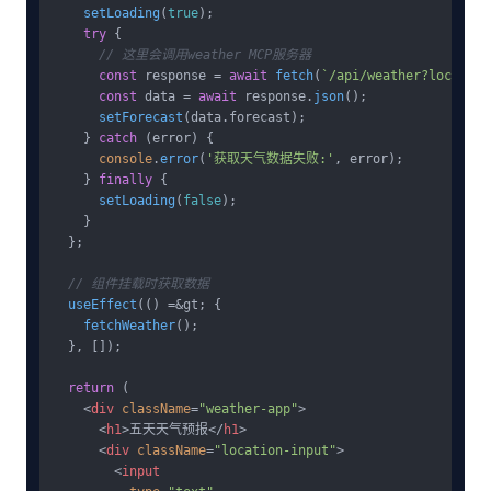
setLoading
(
true
);

try
 {

// 这里会调用weather MCP服务器
const
 response = 
await
fetch
(
`/api/weather?location
const
 data = 
await
 response.
json
();

setForecast
(data.
forecast
);

    } 
catch
 (error) {

console
.
error
(
'获取天气数据失败:'
, error);

    } 
finally
 {

setLoading
(
false
);

    }

  };

// 组件挂载时获取数据
useEffect
(() =&gt; {

fetchWeather
();

  }, []);

return
 (

<
div
className
=
"weather-app"
>
<
h1
>
五天天气预报
</
h1
>
<
div
className
=
"location-input"
>
<
input