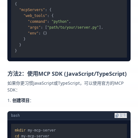
{
"mcpServers"
:
{
"web_tools"
:
{
"command"
:
"python"
,
"args"
:
[
"path/to/your/server.py"
]
,
"env"
:
{
}
}
}
}
方法2：使用MCP SDK (JavaScript/TypeScript)
如果你更习惯JavaScript或TypeScript，可以使用官方的MCP
SDK：
创建项目
：
bash
复制
mkdir
cd
 my-mcp-server
