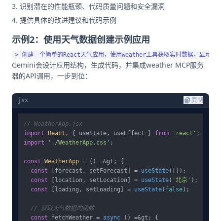
识别潜在的性能瓶颈、代码质量问题和安全漏洞
提供具体的改进建议和代码示例
示例2：使用天气数据创建示例应用
Gemini会设计应用结构，生成代码，并集成weather MCP服务
器的API调用，一步到位：
jsx
复制
// WeatherApp.jsx
import
React
, { useState, useEffect } 
from
'react'
import
'./WeatherApp.css'
;

const
WeatherApp
 = () =&gt; {

const
 [forecast, setForecast] = 
useState
([]);

const
 [location, setLocation] = 
useState
(
'北京'
);

const
 [loading, setLoading] = 
useState
(
false
);

// 获取天气数据的函数
const
 fetchWeather = 
async
 () =&gt; {
