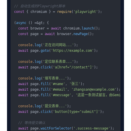
// 自动生成的Playwright脚本
const
 { chromium } = 
require
(
'playwright'
);

(
async
 () =&gt; {

const
 browser = 
await
 chromium.
launch
();

const
 page = 
await
 browser.
newPage
();

console
.
log
(
'正在访问网站...'
);

await
 page.
goto
(
'https://example.com'
);

console
.
log
(
'定位联系表单...'
);

await
 page.
click
(
'a[href="/contact"]'
);

console
.
log
(
'填写表单...'
);

await
 page.
fill
(
'#name'
, 
'张三'
);

await
 page.
fill
(
'#email'
, 
'
zhangsan@example.com
'
);

await
 page.
fill
(
'#message'
, 
'这是一条测试留言，由Gemini C
console
.
log
(
'提交表单...'
);

await
 page.
click
(
'button[type="submit"]'
);

// 等待提交确认
await
 page.
waitForSelector
(
'.success-message'
);
