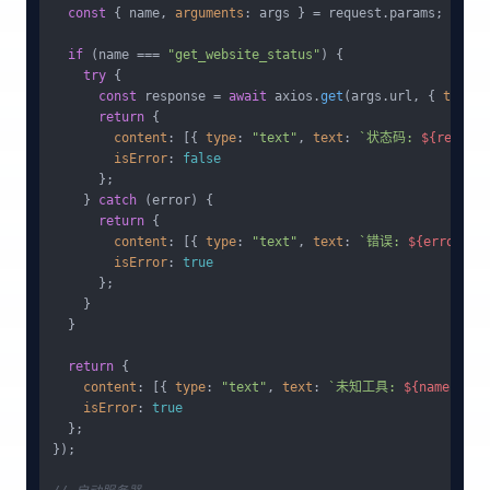
const
 { name, 
arguments
: args } = request.
params
;

if
 (name === 
"get_website_status"
) {

try
 {

const
 response = 
await
 axios.
get
(args.
url
, { 
timeou
return
 {

content
: [{ 
type
: 
"text"
, 
text
: 
`状态码: 
${respons
isError
: 
false
      };

    } 
catch
 (error) {

return
 {

content
: [{ 
type
: 
"text"
, 
text
: 
`错误: 
${error.me
isError
: 
true
      };

    }

  }

return
 {

content
: [{ 
type
: 
"text"
, 
text
: 
`未知工具: 
${name}
`
 }],
isError
: 
true
  };

});
