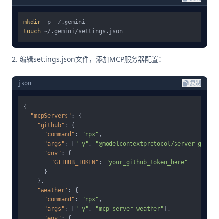
mkdir
touch
编辑settings.json文件，添加MCP服务器配置：
json
复制
{
"mcpServers"
:
{
"github"
:
{
"command"
:
"npx"
,
"args"
:
[
"-y"
,
"@modelcontextprotocol/server-github
"env"
:
{
"GITHUB_TOKEN"
:
"your_github_token_here"
}
}
,
"weather"
:
{
"command"
:
"npx"
,
"args"
:
[
"-y"
,
"mcp-server-weather"
]
,
"env"
:
{