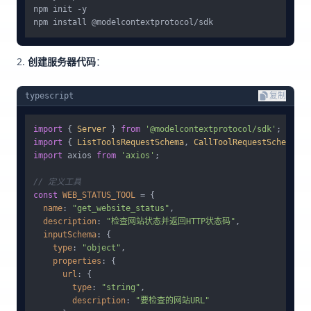
npm init -y

创建服务器代码
：
typescript
复制
import
 { 
Server
 } 
from
'@modelcontextprotocol/sdk'
import
 { 
ListToolsRequestSchema
, 
CallToolRequestSchema
 } 
import
 axios 
from
'axios'
;

// 定义工具
const
WEB_STATUS_TOOL
 = {

name
: 
"get_website_status"
,

description
: 
"检查网站状态并返回HTTP状态码"
,

inputSchema
: {

type
: 
"object"
,

properties
: {

url
: {

type
: 
"string"
,

description
: 
"要检查的网站URL"