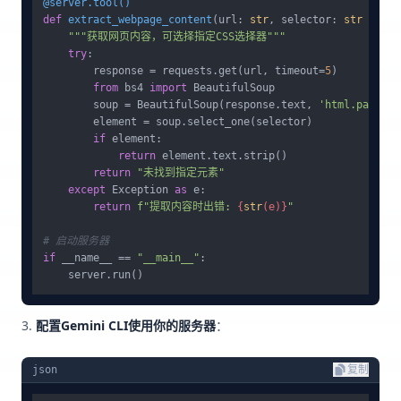
@server.tool()
def
extract_webpage_content
(
url: 
str
, selector: 
str
 = 
"bo
"""获取网页内容，可选择指定CSS选择器"""
try
:

        response = requests.get(url, timeout=
5
)

from
 bs4 
import
 BeautifulSoup

        soup = BeautifulSoup(response.text, 
'html.parser'
        element = soup.select_one(selector)

if
 element:

return
 element.text.strip()

return
"未找到指定元素"
except
 Exception 
as
 e:

return
f"提取内容时出错: 
{
str
(e)}
"
# 启动服务器
if
 __name__ == 
"__main__"
:

配置Gemini CLI使用你的服务器
：
json
复制