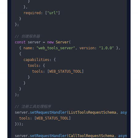
      }

    },

required
: [
"url"
]

  }

};

// 创建服务器
const
 server = 
new
Server
(

  { 
name
: 
"web_tools_server"
, 
version
: 
"1.0.0"
 },

  {

capabilities
: {

tools
: {

tools
: [
WEB_STATUS_TOOL
]

      }

    }

  }

);

// 注册工具处理程序
server.
setRequestHandler
(
ListToolsRequestSchema
, 
async
 ()
tools
: [
WEB_STATUS_TOOL
]

}));

server.
setRequestHandler
(
CallToolRequestSchema
, 
async
 (re