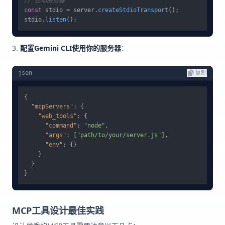
// 启动服务器
const
 stdio = server.
createStdioTransport
();

stdio.
listen
配置Gemini CLI使用你的服务器
：
json
复制
{
"mcpServers"
:
{
"web_tools"
:
{
"command"
:
"node"
,
"args"
:
[
"path/to/your/server.js"
]
,
"env"
:
{
}
}
}
}
MCP工具设计最佳实践