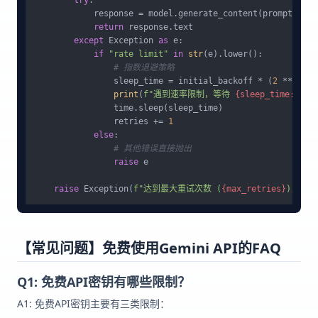
            response = model.generate_content(prompt)

return
 response.text

except
 Exception 
as
 e:

if
"rate limit"
in
str
(e).lower():

# 指数退避策略
                sleep_time = initial_backoff * (
2
 ** retr
print
(
f"遇到速率限制，等待 
{sleep_time:
.2
f}
                time.sleep(sleep_time)

                retries += 
1
else
:

# 其他错误直接抛出
raise
 e

raise
 Exception(
f"达到最大重试次数 (
{max_retries}
)，操作
【常见问题】免费使用Gemini API的FAQ
Q1: 免费API密钥有哪些限制？
A1: 免费API密钥主要有三类限制：