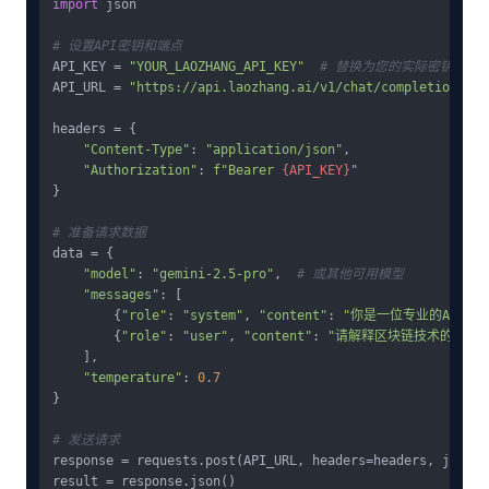
import
 json

# 设置API密钥和端点
API_KEY = 
"YOUR_LAOZHANG_API_KEY"
# 替换为您的实际密钥
API_URL = 
"https://api.laozhang.ai/v1/chat/completions"
headers = {

"Content-Type"
: 
"application/json"
,

"Authorization"
: 
f"Bearer 
{API_KEY}
"
}

# 准备请求数据
data = {

"model"
: 
"gemini-2.5-pro"
,  
# 或其他可用模型
"messages"
: [

        {
"role"
: 
"system"
, 
"content"
: 
"你是一位专业的AI助手
        {
"role"
: 
"user"
, 
"content"
: 
"请解释区块链技术的基本
    ],

"temperature"
: 
0.7
}

# 发送请求
response = requests.post(API_URL, headers=headers, json=da
result = response.json()
