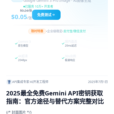
Google Gemini 3 Pro Image · AI图像生成
已服务 10万+ 开发者
$0.24/张
免费测试
$0.05
/张
·
·
限时特惠
企业级稳定
支付宝/微信支付
Gemini 3
国内直连
原生模型
20ms延迟
4K超清
30s出图
2048px
极速响应
API集成专家
·
AI开发工程师
2025年7月1日
2025最全免费Gemini API密钥获取
指南：官方途径与替代方案完整对比
{/* 封面图片 */}