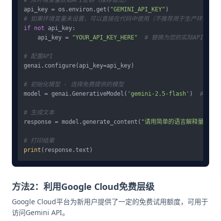
# 从环境变量获取API密钥（推荐做法）
api_key = os.environ.get(
"GEMINI_API_KEY"
# 如果环境变量未设置，可以直接在代码中使用（不推荐用于生产环境）
if
not
 api_key:

    api_key = 
"YOUR_API_KEY_HERE"
# 替换为您的实际API密钥
# 配置API
genai.configure(api_key=api_key)

# 初始化模型 - 选择免费提供的模型
model = genai.GenerativeModel(
'gemini-2.5-flash'
)  
# 或使用
# 生成文本
response = model.generate_content(
"请用简单的语言解释量子计算
# 打印结果
print
方法2：利用Google Cloud免费层级
Google Cloud平台为新用户提供了一定的免费试用额度，可用于
访问Gemini API。