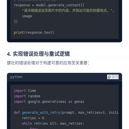
response = model.generate_content([

"请详细描述这张图片中的内容，并指出可能的拍摄地点。"
,

    image

])

print
4. 实现错误处理与重试逻辑
健壮的错误处理对于构建可靠的应用至关重要：
python
复制
import
import
import
 google.generativeai 
as
 genai

def
generate_with_retry
(
prompt, max_retries=
3
, initial_ba
    retries = 
0
while
 retries &lt; max_retries:

try
:
