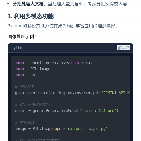
分批处理大文档
：当处理大型文档时，考虑分批次提交内容
3. 利用多模态功能
Gemini的多模态能力使其成为构建丰富应用的理想选择：
图像处理示例：
python
复制
import
 google.generativeai 
as
import
import
 os

# 配置API
genai.configure(api_key=os.environ.get(
"GEMINI_API_KEY"
))

# 初始化多模态模型
model = genai.GenerativeModel(
'gemini-2.5-pro'
)

# 加载图像
image = PIL.Image.
open
(
'example_image.jpg'
)

# 结合图像和文本生成内容