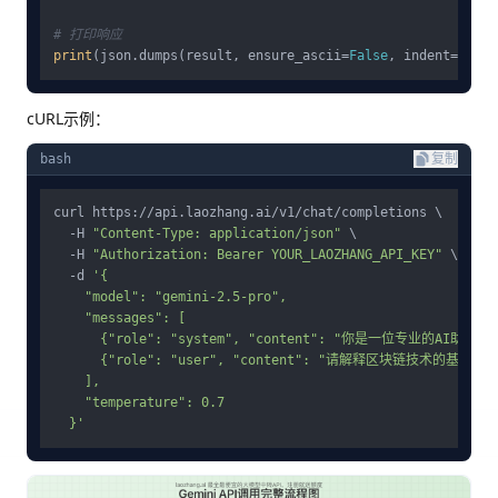
# 打印响应
print
(json.dumps(result, ensure_ascii=
False
, indent=
2
cURL示例：
bash
复制
curl https://api.laozhang.ai/v1/chat/completions \

  -H 
"Content-Type: application/json"
 \

  -H 
"Authorization: Bearer YOUR_LAOZHANG_API_KEY"
 \

  -d 
'{

    "model": "gemini-2.5-pro",

    "messages": [

      {"role": "system", "content": "你是一位专业的AI助手。"}
      {"role": "user", "content": "请解释区块链技术的基本
    ],

    "temperature": 0.7

  }'