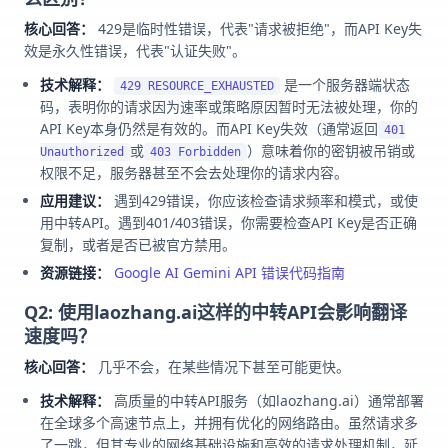
核心回答：
429是临时性错误，代表"请求被拒绝"，而API Key失
效是永久性错误，代表"认证失败"。
技术解释：
是一个服务器端状态
429 RESOURCE_EXHAUSTED
码，表明你的请求因为速率或策略原因暂时无法被处理，你的
API Key本身仍然是有效的。而API Key失效（通常返回
401
或
）意味着你的密钥被吊销或
Unauthorized
403 Forbidden
权限不足，服务器甚至不会去处理你的请求内容。
应用建议：
遇到429错误，你应该检查请求频率和模式，或使
用中转API。遇到401/403错误，你需要检查API Key是否正确
复制，或者是否已被官方禁用。
资源链接：
Google AI Gemini API 错误代码指南
Q2: 使用laozhang.ai这样的中转API会影响翻译
速度吗？
核心回答：
几乎不会，在某些情况下甚至可能更快。
技术解释：
高质量的中转API服务（如laozhang.ai）通常部署
在全球多个高速节点上，并拥有优化的网络路由。虽然请求多
了一跳，但其专业的网络基础设施和高效的请求处理机制，延