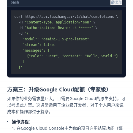
bash
复制
curl https://api.laozhang.ai/v1/chat/completions \

  -H 
"Content-Type: application/json"
 \

  -H 
"Authorization: Bearer sk-******"
 \

  -d 
'{

    "model": "gemini-1.5-pro-latest",

    "stream": false,

    "messages": [

      {"role": "user", "content": "Hello, world!"} 

    ]

  }'
方案三：升级Google Cloud配额（专家级）
如果你的业务需求量巨大，且需要Google Cloud的原生支持，可
以考虑此方案。这通常适用于企业级开发者，对于个人用户来说
成本和操作都过于复杂。
操作流程
：
在Google Cloud Console中为你的项目启用结算功能（绑