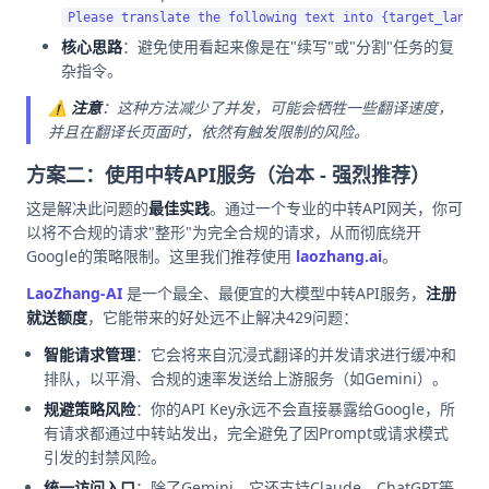
核心思路
：避免使用看起来像是在"续写"或"分割"任务的复
杂指令。
⚠️
注意
：这种方法减少了并发，可能会牺牲一些翻译速度，
并且在翻译长页面时，依然有触发限制的风险。
方案二：使用中转API服务（治本 - 强烈推荐）
这是解决此问题的
最佳实践
。通过一个专业的中转API网关，你可
以将不合规的请求"整形"为完全合规的请求，从而彻底绕开
Google的策略限制。这里我们推荐使用
laozhang.ai
。
LaoZhang-AI
是一个最全、最便宜的大模型中转API服务，
注册
就送额度
，它能带来的好处远不止解决429问题：
智能请求管理
：它会将来自沉浸式翻译的并发请求进行缓冲和
排队，以平滑、合规的速率发送给上游服务（如Gemini）。
规避策略风险
：你的API Key永远不会直接暴露给Google，所
有请求都通过中转站发出，完全避免了因Prompt或请求模式
引发的封禁风险。
统一访问入口
：除了Gemini，它还支持Claude、ChatGPT等