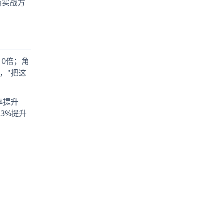
商实战方
10倍；角
，"把这
率提升
3%提升