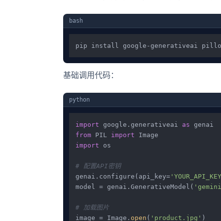
bash
基础调用代码：
python
import
 google.generativeai 
as
from
 PIL 
import
import
 os

# 配置API密钥
genai.configure(api_key=
'YOUR_API_KE
model = genai.GenerativeModel(
'gemin
# 加载图片
image = Image.
open
(
'product.jpg'
)
