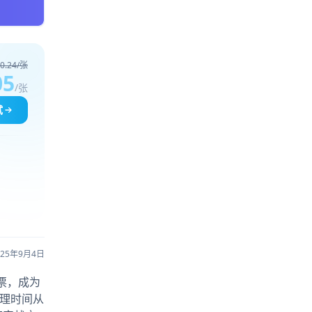
0.24/张
05
/张
试
025年9月4日
次投票，成为
处理时间从