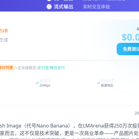
$
方2折
$0.
图像生成
免费测
·
·
限时特惠
企业级稳定
支付宝/微信支付
4K超清
30s出图
2048px
极速响应
2
 Flash Image（代号Nano Banana），在LMArena获得250万
卖家而言，这不仅是技术突破，更是一次商业革命——产品图片