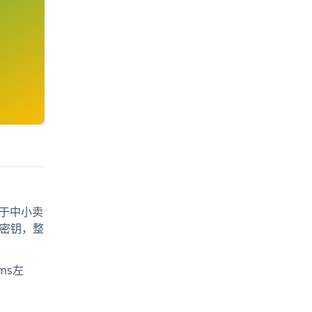
对于中小卖
得密钥，整
ms左