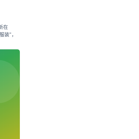
创新在
的服装"，