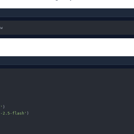
Y'
)

i-2.5-flash'
)
