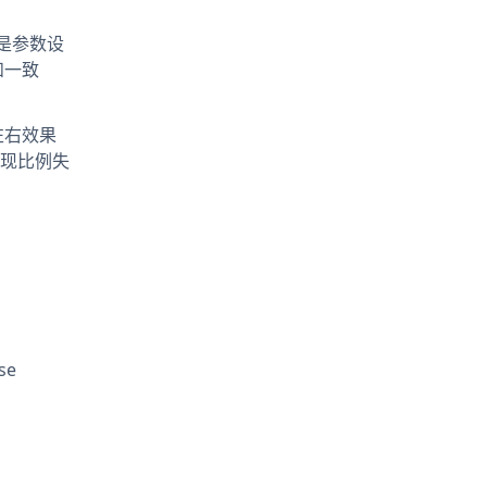
侧是参数设
和一致
左右效果
现比例失
se