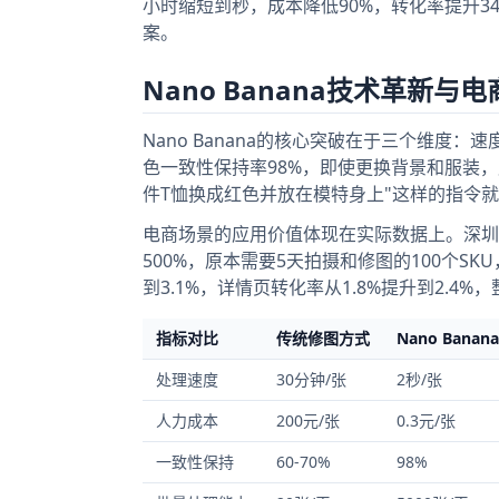
小时缩短到秒，成本降低90%，转化率提升3
案。
Nano Banana技术革新与
Nano Banana的核心突破在于三个维度：速
色一致性保持率98%，即使更换背景和服装
件T恤换成红色并放在模特身上"这样的指令就
电商场景的应用价值体现在实际数据上。深圳跨
500%，原本需要5天拍摄和修图的100个S
到3.1%，详情页转化率从1.8%提升到2.4
指标对比
传统修图方式
Nano Banana
处理速度
30分钟/张
2秒/张
人力成本
200元/张
0.3元/张
一致性保持
60-70%
98%