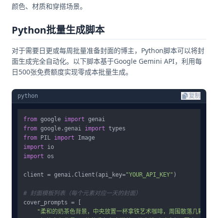
颜色、材质和穿搭场景。
Python批量生成脚本
对于需要日更或每周批量准备封面的博主，Python脚本可以将封
面生成完全自动化。以下脚本基于Google Gemini API，利用每
日500张免费额度实现零成本批量生成。
python
复制
from
 google 
import
from
 google.genai 
import
from
 PIL 
import
import
import
 os

client = genai.Client(api_key=
"YOUR_API_KEY"
)

# 封面模板列表（每个元素对应一天的封面）
cover_prompts = [

"柔和的奶茶色背景，中央放置一杯拿铁艺术咖啡，周围散落几颗咖啡豆