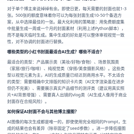
对于单个博主来说绰绰有余。即使日更，每天需要的封面也就1-3
张。500张的额度意味着你可以为每张封面生成10-50个备选方
案，从中选择最佳的一张。最大化利用的策略是：用免费额度集
中批量生成一周或一个月的封面素材（利用上述Python脚本），
而不是每天临时生成。集中生成的好处是可以整体审视视觉一致
性，对不协调的封面进行替换。
哪些类型的小红书封面最适合AI生成？哪些不适合？
最适合的类型：产品展示类（美妆/好物/食物）、场景氛围类
（家居/旅行/咖啡）、纯视觉类（穿搭/美食摄影风格）。这些类
型以视觉元素为主，AI的生成质量已经达到商用水平。不太适合
的类型：需要精确中文排版的知识卡片类（AI文字渲染虽在进步
但仍不完美）、需要展示真实产品细节的测评类（建议用真实照
片+AI背景增强）、需要真人出镜的vlog类（AI生成人像用于商业
封面存在合规风险）。
如何保证AI封面不会与其他博主撞图？
AI图像的每次生成都是唯一的，即使使用完全相同的Prompt，生
成的结果也会有差异（除非固定了seed参数）。进一步降低撞图