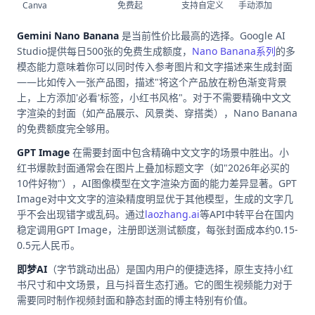
Canva
免费起
支持自定义
手动添加
有
Gemini Nano Banana
是当前性价比最高的选择。Google AI
Studio提供每日500张的免费生成额度，
Nano Banana系列
的多
模态能力意味着你可以同时传入参考图片和文字描述来生成封面
——比如传入一张产品图，描述"将这个产品放在粉色渐变背景
上，上方添加'必看'标签，小红书风格"。对于不需要精确中文文
字渲染的封面（如产品展示、风景类、穿搭类），Nano Banana
的免费额度完全够用。
GPT Image
在需要封面中包含精确中文文字的场景中胜出。小
红书爆款封面通常会在图片上叠加标题文字（如"2026年必买的
10件好物"），AI图像模型在文字渲染方面的能力差异显著。GPT
Image对中文文字的渲染精度明显优于其他模型，生成的文字几
乎不会出现错字或乱码。通过
laozhang.ai
等API中转平台在国内
稳定调用GPT Image，注册即送测试额度，每张封面成本约0.15-
0.5元人民币。
即梦AI
（字节跳动出品）是国内用户的便捷选择，原生支持小红
书尺寸和中文场景，且与抖音生态打通。它的图生视频能力对于
需要同时制作视频封面和静态封面的博主特别有价值。