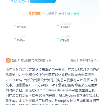
$0.05
/张
·
·
限时特惠
企业级稳定
支付宝/微信支付
Gemini 3
国内直连
原生模型
20ms延迟
4K超清
30s出图
2048px
极速响应
老张
·
AI内容创作与社交媒体专家
更新于 2026年3月16日
小红书封面是决定笔记点击率的第一要素。在超过3亿月活用户的
信息流中，一张精心设计的封面可以让笔记的曝光点击率提升
200-300%。传统的封面设计流程（构思→找素材→PS修图→调
文字）通常需要15-30分钟/张，对于需要日更的博主来说是巨大
的时间负担。而借助Gemini Nano Banana等AI图像生成工具，
同样质量的封面可以在30秒内完成，配合Python脚本还能实现批
量生成。本文将提供从工具选择、Prompt模板到自动化脚本的完