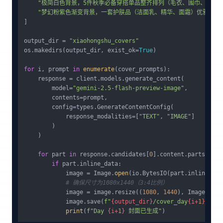
"极简白色背景，5件秋季必备穿搭单品整齐排列（毛衣、围巾、靴子、
"梦幻粉紫色渐变背景，一套护肤品（洁面乳、精华、面霜）优雅排列，
]

output_dir = 
"xiaohongshu_covers"
os.makedirs(output_dir, exist_ok=
True
)

for
 i, prompt 
in
enumerate
(cover_prompts):

    response = client.models.generate_content(

        model=
"gemini-2.5-flash-preview-image"
,

        contents=prompt,

        config=types.GenerateContentConfig(

            response_modalities=[
"TEXT"
, 
"IMAGE"
]

        )

    )

for
 part 
in
 response.candidates[
0
].content.parts:

if
 part.inline_data:

            image = Image.
open
(io.BytesIO(part.inline_dat
# 确保尺寸为1080x1440（3:4比例）
            image = image.resize((
1080
, 
1440
), Image.LANC
            image.save(
f"
{output_dir}
/cover_day
{i+
1
}
.png"
print
(
f"Day 
{i+
1
}
 封面已生成"