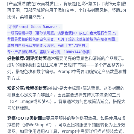
[产品描述]放在[表面材质]上，背景是[色彩+氛围]，[装饰元素]散
落周围，顶部区域留白用于添加文字，小红书封面风格，竖版3:4
比例，柔和自然光"。
示例Prompt（Nano Banana）：

一瓶高端精华液（磨砂玻璃瓶，淡紫色液体）放在白色大理石台面上，

背景是柔和的粉色到白色渐变，几片干燥的玫瑰花瓣散落在瓶身周围，

清晨的自然光从左侧柔和照射，画面上方1/3留白，

好物推荐/测评类封面
通常需要明亮的背景色和清晰的产品展示。
成功的测评类封面往往采用"产品矩阵"布局——多个产品整齐排
列，搭配色块和数字编号。Prompt中需要明确指定产品数量和排
列方式。
知识分享/教程类封面
的核心是大字标题+简洁背景。这类封面的
视觉重心是文字而非图片，因此需要选择支持文字渲染的工具
（GPT Image或即梦AI）。背景通常为纯色或简洁渐变，搭配大
号加粗标题。
穿搭/OOTD类封面
需要展示服装的整体搭配效果。如果使用AI虚
拟模特（如WeShop AI），可以直接将服装平铺图转化为上身效
果图。如果使用通用AI工具，Prompt中需要详细描述服装款式、