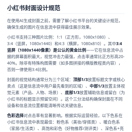
小红书封面设计规范
在使用AI生成封面之前，需要了解小红书平台的关键设计规范，
确保生成的图片在信息流中获得最佳展示效果。
小红书支持三种图片比例：1:1（正方形，1080x1080）、
3:4（竖屏，1080x1440）和4:3（横屏，1080x810）。其中
3:4
竖屏（1080x1440像素）是公认的黄金比例
——它在信息流中占
据的屏幕面积最大，视觉冲击力最强，点击率通常比正方形高20-
40%。除非有特殊构图需要（如多图拼接的横版教程类内容），
否则一律使用3:4比例。
封面的视觉结构通常分为三个区域：
顶部1/3
放置标题文字或核心
卖点（这是信息流中用户最先看到的区域）、
中部1/3
放置主体视
觉元素（产品、人物、场景）、
底部1/3
放置辅助信息或留白（为
小红书的标题显示预留空间）。这个三分法结构确保封面在不同
设备和信息流位置都能清晰传达关键信息。
色彩选择
对点击率有显著影响。根据实际运营经验，以下色系在
小红书信息流中表现最佳：粉色系（美妆/穿搭类）、暖白色系
（家居/生活类）、高饱和彩色（好物推荐/测评类）、深色系+亮