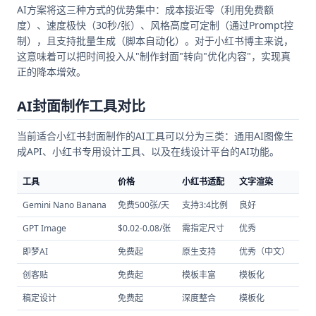
AI方案将这三种方式的优势集中：成本接近零（利用免费额
度）、速度极快（30秒/张）、风格高度可定制（通过Prompt控
制），且支持批量生成（脚本自动化）。对于小红书博主来说，
这意味着可以把时间投入从"制作封面"转向"优化内容"，实现真
正的降本增效。
AI封面制作工具对比
当前适合小红书封面制作的AI工具可以分为三类：通用AI图像生
成API、小红书专用设计工具、以及在线设计平台的AI功能。
工具
价格
小红书适配
文字渲染
批
Gemini Nano Banana
免费500张/天
支持3:4比例
良好
AP
GPT Image
$0.02-0.08/张
需指定尺寸
优秀
AP
即梦AI
免费起
原生支持
优秀（中文）
有
创客贴
免费起
模板丰富
模板化
批
稿定设计
免费起
深度整合
模板化
批