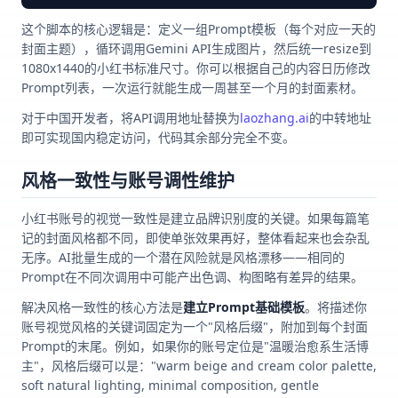
这个脚本的核心逻辑是：定义一组Prompt模板（每个对应一天的
封面主题），循环调用Gemini API生成图片，然后统一resize到
1080x1440的小红书标准尺寸。你可以根据自己的内容日历修改
Prompt列表，一次运行就能生成一周甚至一个月的封面素材。
对于中国开发者，将API调用地址替换为
laozhang.ai
的中转地址
即可实现国内稳定访问，代码其余部分完全不变。
风格一致性与账号调性维护
小红书账号的视觉一致性是建立品牌识别度的关键。如果每篇笔
记的封面风格都不同，即使单张效果再好，整体看起来也会杂乱
无序。AI批量生成的一个潜在风险就是风格漂移——相同的
Prompt在不同次调用中可能产出色调、构图略有差异的结果。
解决风格一致性的核心方法是
建立Prompt基础模板
。将描述你
账号视觉风格的关键词固定为一个"风格后缀"，附加到每个封面
Prompt的末尾。例如，如果你的账号定位是"温暖治愈系生活博
主"，风格后缀可以是："warm beige and cream color palette,
soft natural lighting, minimal composition, gentle