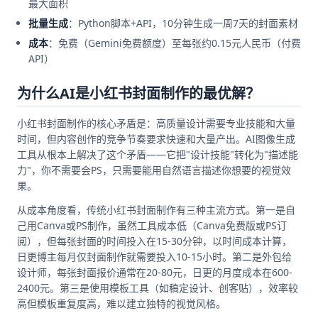
最大面积
批量生成
：Python脚本+API，10分钟生成一周7天的封面素材
成本
：免费（Gemini免费额度）至每张约0.15元人民币（付费
API）
为什么AI是小红书封面制作的最优解？
小红书封面制作的核心矛盾是：高质量设计需要专业技能和大量
时间，但内容创作的竞争节奏要求快速和大量产出。AI图像生成
工具从根本上解决了这个矛盾——它把"设计技能"转化为"描述能
力"，你不需要会PS，只需要能用自然语言描述你想要的视觉效
果。
从成本角度看，传统小红书封面制作有三种主流方式。第一是自
己用Canva或PS制作，虽然工具成本低（Canva免费版或PS订
阅），但每张封面的时间投入在15-30分钟，以时间成本计算，
日更博主每月仅封面制作就需要投入10-15小时。第二是外包给
设计师，每张封面报价通常在20-80元，日更的月度成本在600-
2400元。第三是使用模板工具（如稿定设计、创客贴），效率较
高但模板重复度高，难以建立独特的视觉风格。