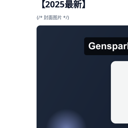
【2025最新】
{/* 封面图片 */}