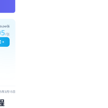
0.24/张
05
/张
试
25年3月15日
程