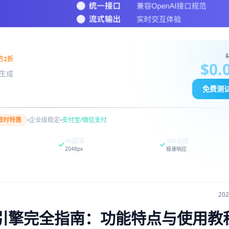
$
方2折
$0.
图像生成
免费测
·
·
限时特惠
企业级稳定
支付宝/微信支付
4K超清
30s出图
2048px
极速响应
20
能代理引擎完全指南：功能特点与使用教