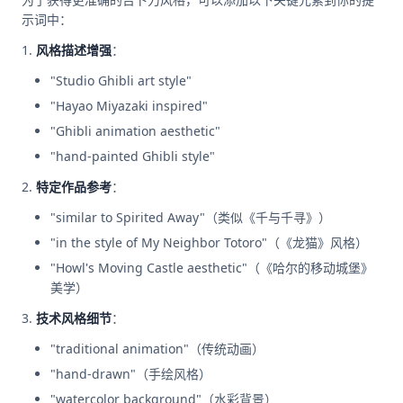
示词中：
风格描述增强
：
"Studio Ghibli art style"
"Hayao Miyazaki inspired"
"Ghibli animation aesthetic"
"hand-painted Ghibli style"
特定作品参考
：
"similar to Spirited Away"（类似《千与千寻》）
"in the style of My Neighbor Totoro"（《龙猫》风格）
"Howl's Moving Castle aesthetic"（《哈尔的移动城堡》
美学）
技术风格细节
：
"traditional animation"（传统动画）
"hand-drawn"（手绘风格）
"watercolor background"（水彩背景）