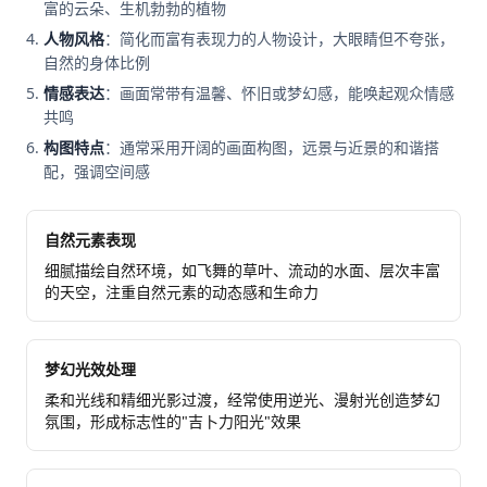
富的云朵、生机勃勃的植物
人物风格
：简化而富有表现力的人物设计，大眼睛但不夸张，
自然的身体比例
情感表达
：画面常带有温馨、怀旧或梦幻感，能唤起观众情感
共鸣
构图特点
：通常采用开阔的画面构图，远景与近景的和谐搭
配，强调空间感
自然元素表现
细腻描绘自然环境，如飞舞的草叶、流动的水面、层次丰富
的天空，注重自然元素的动态感和生命力
梦幻光效处理
柔和光线和精细光影过渡，经常使用逆光、漫射光创造梦幻
氛围，形成标志性的"吉卜力阳光"效果