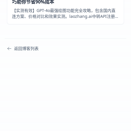
巧助你节省90%成本
【实测有效】GPT-4o最强绘图功能完全攻略，包含国内直
连方案、价格对比和效果实测。laozhang.ai中转API注册送
免费额度，比官方价格低70%！附详细教程和代码示例！
返回博客列表