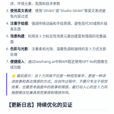
述、环境元素、氛围和技术参数
使用英文表述
：使用"Ghibli"或"Studio Ghibli"等英文表述避
免内容过滤
注重手绘感
：强调传统动画和手绘质感，避免现代3D或照片级
真实感
场景构建
：利用吉卜力标志性场景元素创建富有情感的完整画
面
色彩与光影
：注重柔和光效、温暖色调和独特的吉卜力式光影
处理
便捷接入
：通过laozhang.ai中转API稳定使用GPT-4o的图像生
成功能
🌟 最后提示：吉卜力风格不仅是一种视觉美学，更是一种讲
述故事和表达情感的方式。在创作过程中，不要只专注于视觉
效果，也要思考画面中的故事和情感。最打动人心的吉卜力风
格图像往往兼具视觉美感和情感共鸣。
【更新日志】持续优化的见证