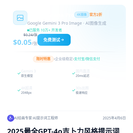
Nano Banana Pro
官方2折
4K图像
Google Gemini 3 Pro Image · AI图像生成
已服务 10万+ 开发者
$0.24/张
免费测试
$0.05
/张
·
·
限时特惠
企业级稳定
支付宝/微信支付
Gemini 3
国内直连
原生模型
20ms延迟
4K超清
30s出图
2048px
极速响应
AI绘画专家
·
AI提示词工程师
2025年4月6日
2025最全GPT-4o吉卜力风格提示词