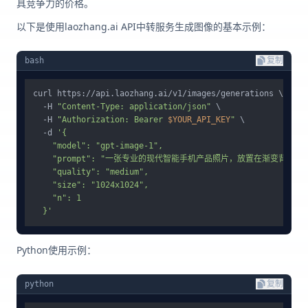
具竞争力的价格。
以下是使用laozhang.ai API中转服务生成图像的基本示例：
bash
复制
curl https://api.laozhang.ai/v1/images/generations \

  -H 
"Content-Type: application/json"
 \

  -H 
"Authorization: Bearer 
$YOUR_API_KEY
"
 \

  -d 
'{

    "model": "gpt-image-1",

    "prompt": "一张专业的现代智能手机产品照片，放置在渐变背景上，
    "quality": "medium",

    "size": "1024x1024",

    "n": 1

  }'
Python使用示例：
python
复制