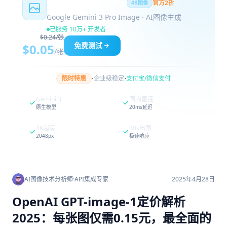
Nano Banana Pro
官方2折
4K图像
Google Gemini 3 Pro Image · AI图像生成
已服务 10万+ 开发者
$0.24/张
免费测试
$0.05
/张
·
·
限时特惠
企业级稳定
支付宝/微信支付
Gemini 3
国内直连
原生模型
20ms延迟
4K超清
30s出图
2048px
极速响应
AI图像技术分析师
·
API集成专家
2025年4月28日
OpenAI GPT-image-1定价解析
2025：每张图仅需0.15元，最全面的