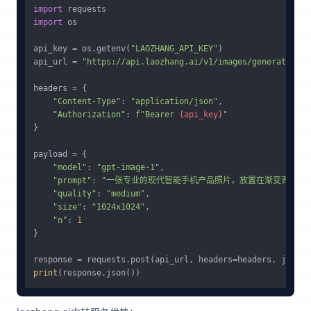
import
import
 os

api_key = os.getenv(
"LAOZHANG_API_KEY"
)

api_url = 
"https://api.laozhang.ai/v1/images/generations"
headers = {

"Content-Type"
: 
"application/json"
,

"Authorization"
: 
f"Bearer 
{api_key}
"
}

payload = {

"model"
: 
"gpt-image-1"
,

"prompt"
: 
"一张专业的现代智能手机产品照片，放置在渐变背景上，
"quality"
: 
"medium"
,

"size"
: 
"1024x1024"
,

"n"
: 
1
}

print