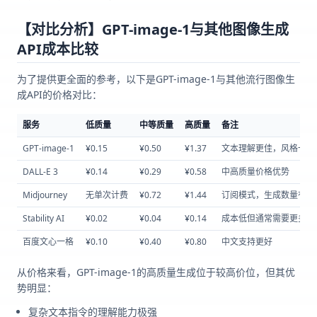
【对比分析】GPT-image-1与其他图像生成
API成本比较
为了提供更全面的参考，以下是GPT-image-1与其他流行图像生
成API的价格对比：
服务
低质量
中等质量
高质量
备注
GPT-image-1
¥0.15
¥0.50
¥1.37
文本理解更佳，风格一致
DALL-E 3
¥0.14
¥0.29
¥0.58
中高质量价格优势
Midjourney
无单次计费
¥0.72
¥1.44
订阅模式，生成数量有限
Stability AI
¥0.02
¥0.04
¥0.14
成本低但通常需要更多提
百度文心一格
¥0.10
¥0.40
¥0.80
中文支持更好
从价格来看，GPT-image-1的高质量生成位于较高价位，但其优
势明显：
复杂文本指令的理解能力极强