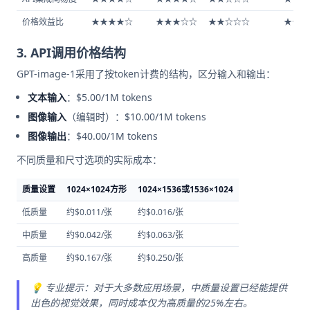
价格效益比
★★★★☆
★★★☆☆
★★☆☆☆
★★★
3. API调用价格结构
GPT-image-1采用了按token计费的结构，区分输入和输出：
文本输入
：$5.00/1M tokens
图像输入
（编辑时）：$10.00/1M tokens
图像输出
：$40.00/1M tokens
不同质量和尺寸选项的实际成本：
质量设置
1024×1024方形
1024×1536或1536×1024
低质量
约$0.011/张
约$0.016/张
中质量
约$0.042/张
约$0.063/张
高质量
约$0.167/张
约$0.250/张
💡 专业提示：对于大多数应用场景，中质量设置已经能提供
出色的视觉效果，同时成本仅为高质量的25%左右。