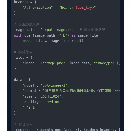
headers = {

"Authorization"
: 
f"Bearer 
{api_key}
"
}

# 准备图像文件
image_path = 
"input_image.png"
# 输入图像路径
with
open
(image_path, 
"rb"
) 
as
 image_file:

    image_data = image_file.read()

# 编辑请求
files = {

"image"
: (
"image.png"
, image_data, 
"image/png"
),

}

data = {

"model"
: 
"gpt-image-1"
,

"prompt"
: 
"将背景改为美丽的海滩日落场景，保持前景主体不变"
,

"size"
: 
"1024x1024"
,

"quality"
: 
"medium"
,

"n"
: 
1
}

# 发送请求
response = requests.post(api_url, headers=headers, files=