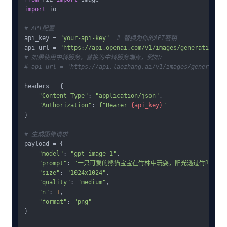
import
 io

# API配置
api_key = 
"your-api-key"
# 替换为你的API密钥
api_url = 
"https://api.openai.com/v1/images/generations"
# 如果使用中转服务，替换为中转服务端点，例如:
# api_url = "https://api.laozhang.ai/v1/images/generation
headers = {

"Content-Type"
: 
"application/json"
,

"Authorization"
: 
f"Bearer 
{api_key}
"
}

# 生成图像请求
payload = {

"model"
: 
"gpt-image-1"
,

"prompt"
: 
"一只可爱的熊猫宝宝在竹林中玩耍，阳光透过竹叶洒落
"size"
: 
"1024x1024"
,

"quality"
: 
"medium"
,

"n"
: 
1
,

"format"
: 
"png"
}
