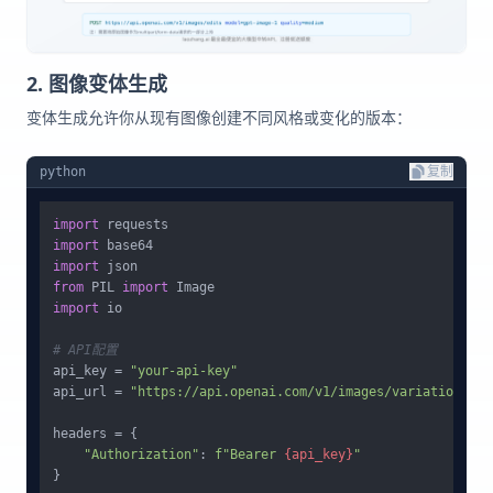
2. 图像变体生成
变体生成允许你从现有图像创建不同风格或变化的版本：
python
复制
import
import
import
from
 PIL 
import
import
 io

# API配置
api_key = 
"your-api-key"
api_url = 
"https://api.openai.com/v1/images/variations"
headers = {

"Authorization"
: 
f"Bearer 
{api_key}
"
}
