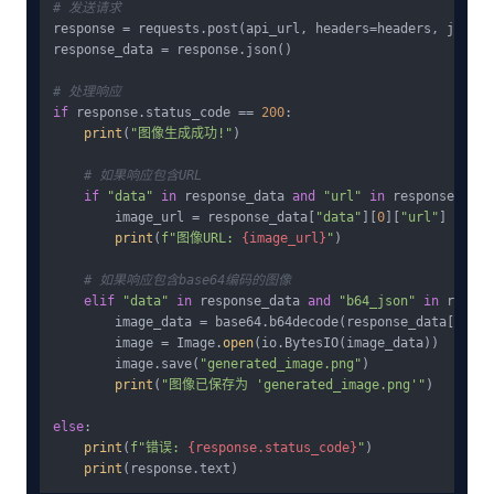
# 发送请求
response = requests.post(api_url, headers=headers, json=pa
response_data = response.json()

# 处理响应
if
 response.status_code == 
200
:

print
(
"图像生成成功!"
)

# 如果响应包含URL
if
"data"
in
 response_data 
and
"url"
in
 response_data
        image_url = response_data[
"data"
][
0
][
"url"
]

print
(
f"图像URL: 
{image_url}
"
)

# 如果响应包含base64编码的图像
elif
"data"
in
 response_data 
and
"b64_json"
in
 respon
        image_data = base64.b64decode(response_data[
"data
        image = Image.
open
(io.BytesIO(image_data))

        image.save(
"generated_image.png"
)

print
(
"图像已保存为 'generated_image.png'"
)

else
:

print
(
f"错误: 
{response.status_code}
"
)

print