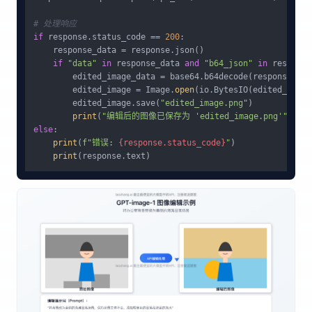
# 处理响应
if
 response.status_code == 
200
:

    response_data = response.json()

if
"data"
in
 response_data 
and
"b64_json"
in
 response
        edited_image_data = base64.b64decode(response_dat
        edited_image = Image.
open
(io.BytesIO(edited_image
        edited_image.save(
"edited_image.png"
)

print
(
"编辑后的图像已保存为 'edited_image.png'"
else
:

print
(
f"错误: 
{response.status_code}
"
)

print