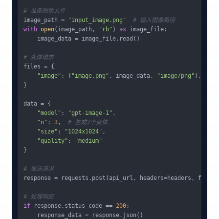
# 准备图像文件
image_path = 
"input_image.png"
# 输入图像路径
with
open
(image_path, 
"rb"
) 
as
 image_file:

    image_data = image_file.read()

# 变体请求
files = {

"image"
: (
"image.png"
, image_data, 
"image/png"
),

}

data = {

"model"
: 
"gpt-image-1"
,

"n"
: 
3
,  
# 生成3个变体
"size"
: 
"1024x1024"
,

"quality"
: 
"medium"
}

# 发送请求
response = requests.post(api_url, headers=headers, files=
# 处理响应
if
 response.status_code == 
200
:

    response_data = response.json()
