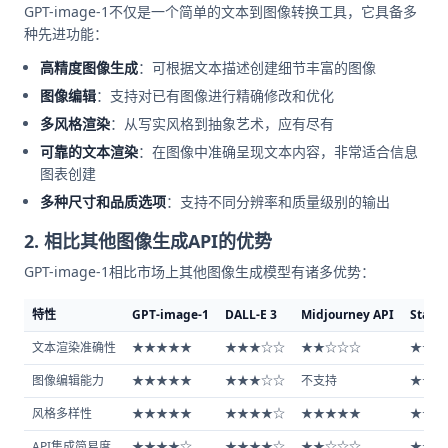
GPT-image-1不仅是一个简单的文本到图像转换工具，它具备多
种先进功能：
高精度图像生成
：可根据文本描述创建细节丰富的图像
图像编辑
：支持对已有图像进行精确修改和优化
多风格渲染
：从写实风格到抽象艺术，应有尽有
可靠的文本渲染
：在图像中准确呈现文本内容，非常适合信息
图表创建
多种尺寸和品质选项
：支持不同分辨率和质量级别的输出
2. 相比其他图像生成API的优势
GPT-image-1相比市场上其他图像生成模型有诸多优势：
特性
GPT-image-1
DALL-E 3
Midjourney API
Stable
文本渲染准确性
★★★★★
★★★☆☆
★★☆☆☆
★★☆
图像编辑能力
★★★★★
★★★☆☆
不支持
★★★
风格多样性
★★★★★
★★★★☆
★★★★★
★★★
API集成简易度
★★★★☆
★★★★☆
★★☆☆☆
★★★