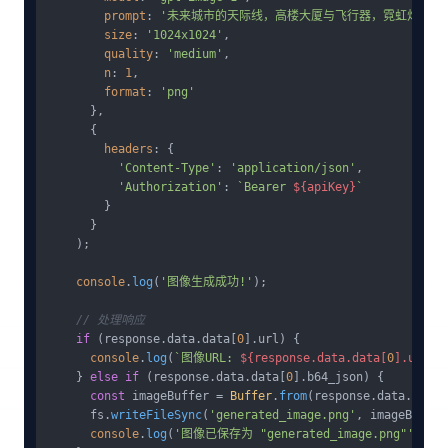
prompt
: 
'未来城市的天际线，高楼大厦与飞行器，霓虹灯闪烁
size
: 
'1024x1024'
,

quality
: 
'medium'
,

n
: 
1
,

format
: 
'png'
      },

      {

headers
: {

'Content-Type'
: 
'application/json'
,

'Authorization'
: 
`Bearer 
${apiKey}
`
        }

      }

    );

console
.
log
(
'图像生成成功!'
);

// 处理响应
if
 (response.
data
.
data
[
0
].
url
) {

console
.
log
(
`图像URL: 
${response.data.data[
0
].url}
`
)
    } 
else
if
 (response.
data
.
data
[
0
].
b64_json
) {

const
 imageBuffer = 
Buffer
.
from
(response.
data
.
data
[
      fs.
writeFileSync
(
'generated_image.png'
, imageBuffer)
console
.
log
(
'图像已保存为 "generated_image.png"'
);
