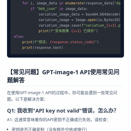
for
 i, image_data 
in
enumerate
(response_data[
"data"
])
if
"b64_json"
in
 image_data:

            variation_image_data = base64.b64decode(image
            variation_image = Image.
open
(io.BytesIO(varia
            variation_image.save(
f"variation_
{i+
1
}
.png"
)

print
(
f"变体图像 
{i+
1
}
 已保存"
else
:

print
(
f"错误: 
{response.status_code}
"
)

print
【常见问题】GPT-image-1 API使用常见问
题解答
在使用GPT-image-1 API的过程中，你可能会遇到一些常见问
题。以下是解决方案：
Q1: 我收到"API key not valid"错误，怎么办？
A1: 这通常意味着你的API密钥不正确或已失效。请检查：
密钥是否正确复制（没有额外空格或换行）