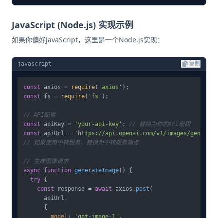
JavaScript (Node.js) 实现示例
如果你偏好JavaScript，这里是一个Node.js实现：
javascript
复制
const
 axios = 
require
(
'axios'
const
 fs = 
require
(
'fs'
);

// API配置
const
 apiKey = 
'your-api-key'
; 
// 替换为你的API密钥
const
 apiUrl = 
'https://api.openai.com/v1/images/generati
// 如果使用中转服务，替换为中转服务端点
// 生成图像请求
async
function
generateImage
(
) {

try
 {

const
 response = 
await
 axios.
post
(

      apiUrl,

      {

model
: 
'gpt-image-1'
,
