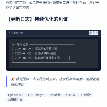
图像创作之旅。如果你有任何问题或需要进一步的帮助，欢迎在
评论区留言交流！
【更新日志】持续优化的见证
plaintext
复制
┌─ 更新记录 ──────────────────────────┐

│ 2025-04-25：首次发布完整指南       │

│ 2025-04-22：测试API中转服务        │

│ 2025-04-20：收集用户反馈和问题     │

🎉 特别提示：本文将持续更新，建议收藏本页面，定期查看
最新内容！
OpenAI API
GPT-image-1
API密钥
API开发
API中转
AI图像生成