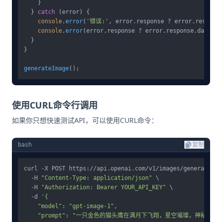
    }

  } 
catch
 (error) {

console
.
error
(
'错误:'
, error.
response
 ? error.
respons
console
.
error
(error.
response
 ? error.
response
.
data
 : 
  }

}

generateImage
使用CURL命令行调用
如果你只想快速测试API，可以使用CURL命令：
bash
复制
curl -X POST https://api.openai.com/v1/images/generations 
  -H 
"Content-Type: application/json"
 \

  -H 
"Authorization: Bearer YOUR_API_KEY"
 \

  -d 
'{

    "model": "gpt-image-1",

    "prompt": "一只金色的猫头鹰在满月下飞翔，星空璀璨，神秘而梦幻