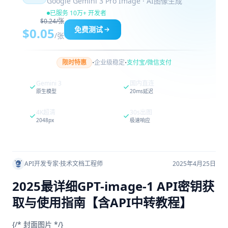
Google Gemini 3 Pro Image · AI图像生成
已服务 10万+ 开发者
$0.24/张
免费测试
$0.05
/张
·
·
限时特惠
企业级稳定
支付宝/微信支付
Gemini 3
国内直连
原生模型
20ms延迟
4K超清
30s出图
2048px
极速响应
API开发专家
·
技术文档工程师
2025年4月25日
2025最详细GPT-image-1 API密钥获
取与使用指南【含API中转教程】
{/* 封面图片 */}