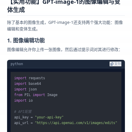
【实用功能】GPT-image-1的图像编辑与变
体生成
除了基本的图像生成，GPT-image-1还支持两个强大功能：图像
编辑和变体生成。
1. 图像编辑功能
图像编辑允许你上传一张图像，然后通过提示词对其进行修改：
python
复制
import
import
import
from
 PIL 
import
import
 io

# API配置
api_key = 
"your-api-key"
api_url = 
"https://api.openai.com/v1/images/edits"
# 编