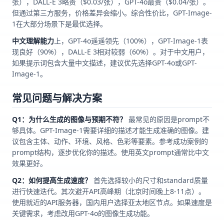
张），DALL-E 3略贵（$0.03/张），GPT-4o最贵（$0.04/张）。
但通过第三方服务，价格差异会缩小。综合性价比，GPT-Image-
1在大部分场景下是最优选择。
中文理解能力
上，GPT-4o遥遥领先（100%），GPT-Image-1表
现良好（90%），DALL-E 3相对较弱（60%）。对于中文用户，
如果提示词包含大量中文描述，建议优先选择GPT-4o或GPT-
Image-1。
常见问题与解决方案
Q1：为什么生成的图像与预期不符？
最常见的原因是prompt不
够具体。GPT-Image-1需要详细的描述才能生成准确的图像。建
议包含主体、动作、环境、风格、色彩等要素。参考成功案例的
prompt结构，逐步优化你的描述。使用英文prompt通常比中文
效果更好。
Q2：如何提高生成速度？
首先选择较小的尺寸和standard质量
进行快速迭代。其次避开API高峰期（北京时间晚上8-11点）。
使用就近的API服务器，国内用户选择亚太地区节点。如果速度是
关键需求，考虑改用GPT-4o的图像生成功能。