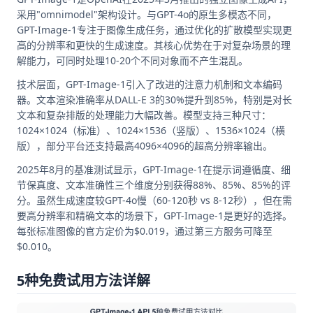
采用"omnimodel"架构设计。与GPT-4o的原生多模态不同，
GPT-Image-1专注于图像生成任务，通过优化的扩散模型实现更
高的分辨率和更快的生成速度。其核心优势在于对复杂场景的理
解能力，可同时处理10-20个不同对象而不产生混乱。
技术层面，GPT-Image-1引入了改进的注意力机制和文本编码
器。文本渲染准确率从DALL-E 3的30%提升到85%，特别是对长
文本和复杂排版的处理能力大幅改善。模型支持三种尺寸：
1024×1024（标准）、1024×1536（竖版）、1536×1024（横
版），部分平台还支持最高4096×4096的超高分辨率输出。
2025年8月的基准测试显示，GPT-Image-1在提示词遵循度、细
节保真度、文本准确性三个维度分别获得88%、85%、85%的评
分。虽然生成速度较GPT-4o慢（60-120秒 vs 8-12秒），但在需
要高分辨率和精确文本的场景下，GPT-Image-1是更好的选择。
每张标准图像的官方定价为$0.019，通过第三方服务可降至
$0.010。
5种免费试用方法详解