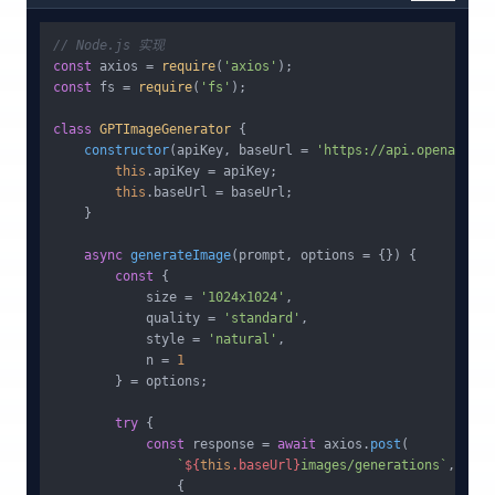
// Node.js 实现
const
 axios = 
require
(
'axios'
const
 fs = 
require
(
'fs'
);

class
GPTImageGenerator
 {

constructor
(
apiKey, baseUrl = 
'https://api.openai.com
this
.
apiKey
 = apiKey;

this
.
baseUrl
 = baseUrl;

    }

async
generateImage
(
prompt, options = {}
) {

const
 {

            size = 
'1024x1024'
,

            quality = 
'standard'
,

            style = 
'natural'
,

            n = 
1
        } = options;

try
 {

const
 response = 
await
 axios.
post
(

`
${
this
.baseUrl}
images/generations`
,

                {
