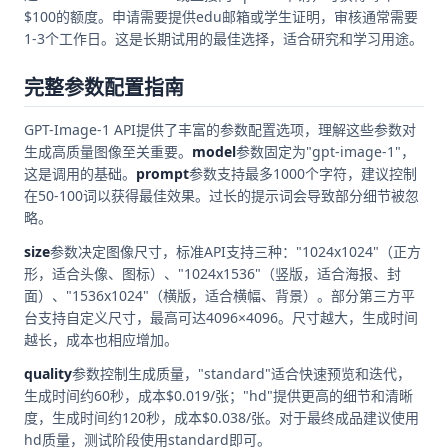
$100的额度。申请需要提供edu邮箱或学生证明，审核通常需要
1-3个工作日。这是长期试用的最佳选择，适合研究和学习用途。
完整参数配置指南
GPT-Image-1 API提供了丰富的参数配置选项，理解这些参数对
生成高质量图像至关重要。
model
参数固定为"gpt-image-1"，
这是调用的基础。
prompt
参数支持最多1000个字符，建议控制
在50-100词以获得最佳效果。过长的提示词会导致部分细节被忽
略。
size
参数决定图像尺寸，标准API支持三种："1024x1024"（正方
形，适合头像、图标）、"1024x1536"（竖版，适合海报、封
面）、"1536x1024"（横版，适合横幅、背景）。部分第三方平
台支持自定义尺寸，最高可达4096×4096。尺寸越大，生成时间
越长，成本也相应增加。
quality
参数控制生成质量，"standard"适合快速预览和迭代，
生成时间约60秒，成本$0.019/张；"hd"提供更高的细节和清晰
度，生成时间约120秒，成本$0.038/张。对于最终成品建议使用
hd质量，测试阶段使用standard即可。