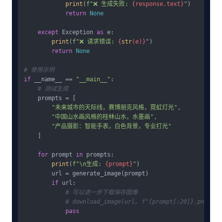
print
(
f"❌ 生成失败: 
{response.text}
"
)

return
None
except
 Exception 
as
 e:

print
(
f"❌ 请求错误: 
{
str
(e)}
"
)

return
None
# 使用示例
if
 __name__ == 
"__main__"
:

# 测试生成
    prompts = [

"未来城市的天际线，赛博朋克风格，霓虹灯光"
,

"中国山水画风格的桂林山水，水墨画"
,

"产品摄影：智能手表，白色背景，专业打光"
    ]

for
 prompt 
in
 prompts:

print
(
f"\n生成: 
{prompt}
"
)

        url = generate_image(prompt)

if
 url:

# 可以进一步下载保存图像
# download_image(url, f"{prompt[:20]}.png")
pass