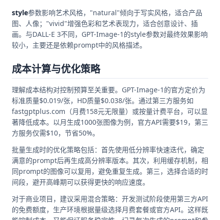
style
参数影响艺术风格，"natural"倾向于写实风格，适合产品
图、人像；"vivid"增强色彩和艺术表现力，适合创意设计、插
画。与DALL-E 3不同，GPT-Image-1的style参数对最终效果影响
较小，主要还是依赖prompt中的风格描述。
成本计算与优化策略
理解成本结构对控制预算至关重要。GPT-Image-1的官方定价为
标准质量$0.019/张，HD质量$0.038/张。通过第三方服务如
fastgptplus.com（月费158元无限量）或按量计费平台，可以显
著降低成本。以月生成1000张图像为例，官方API需要$19，第三
方服务仅需$10，节省50%。
批量生成时的优化策略包括：首先使用低分辨率快速迭代，确定
满意的prompt后再生成高分辨率版本。其次，利用缓存机制，相
同prompt的图像可以复用，避免重复生成。第三，选择合适的时
间段，避开高峰期可以获得更快的响应速度。
对于商业项目，建议采用混合策略：开发测试阶段使用第三方API
的免费额度，生产环境根据量级选择月费套餐或官方API。这样既