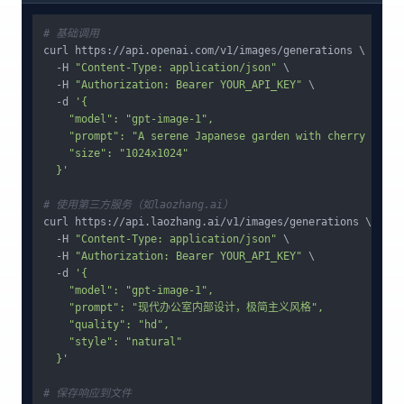
# 基础调用
curl https://api.openai.com/v1/images/generations \

  -H 
"Content-Type: application/json"
 \

  -H 
"Authorization: Bearer YOUR_API_KEY"
 \

  -d 
'{

    "model": "gpt-image-1",

    "prompt": "A serene Japanese garden with cherry blosso
    "size": "1024x1024"

  }'
# 使用第三方服务（如laozhang.ai）
curl https://api.laozhang.ai/v1/images/generations \

  -H 
"Content-Type: application/json"
 \

  -H 
"Authorization: Bearer YOUR_API_KEY"
 \

  -d 
'{

    "model": "gpt-image-1",

    "prompt": "现代办公室内部设计，极简主义风格",

    "quality": "hd",

    "style": "natural"

  }'
# 保存响应到文件