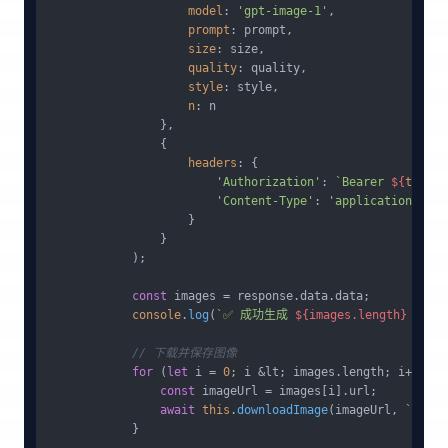
model
: 
'gpt-image-1'
,

prompt
: prompt,

size
: size,

quality
: quality,

style
: style,

n
: n

                },

                {

headers
: {

'Authorization'
: 
`Bearer 
${
this
.a
'Content-Type'
: 
'application/json
                    }

                }

            );

const
 images = response.
data
.
data
;

console
.
log
(
`✅ 成功生成 
${images.length}
 张图像
// 下载并保存图像
for
 (
let
 i = 
0
; i &lt; images.
length
; i++) {

const
 imageUrl = images[i].
url
;

await
this
.
downloadImage
(imageUrl, 
`outpu
            }
