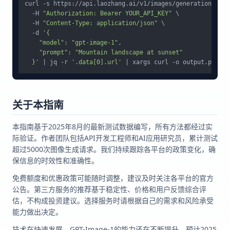
curl -s https://api.laozhang.ai/v1/images/generations \

  -H 
"Authorization: Bearer YOUR_API_KEY"
 \

  -H 
"Content-Type: application/json"
 \

  -d 
'{

    "model": "gpt-image-1",

    "prompt": "Mountain landscape at sunset"

  }'
 | jq -r 
'.data[0].url'
关于本指南
本指南基于2025年8月的最新测试数据编写，所有方法都经过实
际验证。作者团队包括API开发工程师和AI应用研究员，累计测试
超过5000次图像生成请求。我们持续跟踪各平台的政策变化，确
保信息的时效性和准确性。
免费额度和优惠政策可能随时调整，建议及时关注各平台的官方
公告。第三方服务的推荐基于稳定性、价格和用户反馈综合评
估，不构成投资建议。选择服务时请根据自己的需求和风险承受
能力做出决定。
技术在快速发展，GPT-Image-1的能力还在不断提升。预计2025