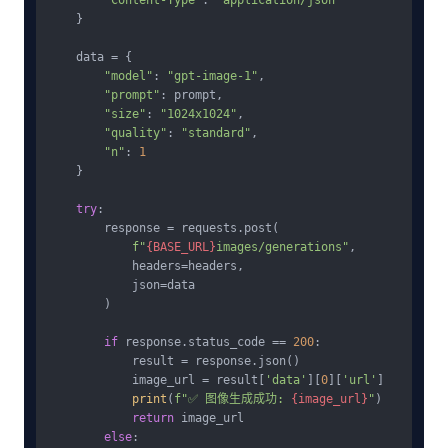
"Content-Type"
: 
"application/json"
    }

    data = {

"model"
: 
"gpt-image-1"
,

"prompt"
: prompt,

"size"
: 
"1024x1024"
,

"quality"
: 
"standard"
,

"n"
: 
1
    }

try
:

        response = requests.post(

f"
{BASE_URL}
images/generations"
,

            headers=headers,

            json=data

        )

if
 response.status_code == 
200
:

            result = response.json()

            image_url = result[
'data'
][
0
][
'url'
]

print
(
f"✅ 图像生成成功: 
{image_url}
"
)

return
 image_url

else
:
