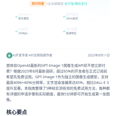
·
·
限时特惠
企业级稳定
支付宝/微信支付
Gemini 3
国内直连
原生模型
20ms延迟
4K超清
30s出图
2048px
极速响应
AI开发专家
·
API试用指南作者
2025年8月11日
想体验OpenAI最新的GPT-Image-1图像生成API但不想立即付
费？根据2025年8月最新调研，超过65%的开发者在正式订阅前
希望先免费试用。GPT-Image-1作为独立的图像生成模型，支持
最高4096×4096分辨率，文字渲染准确率达85%，相比DALL-E 3
提升显著。本指南整理了5种经实测有效的免费试用方法，每种都
有详细的申请步骤和实际额度，最快5分钟即可开始生成第一张图
像。
核心要点