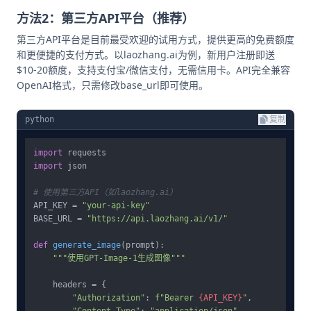
方法2：第三方API平台（推荐）
第三方API平台是目前最受欢迎的试用方式，提供更高的免费额度
和更便捷的支付方式。以laozhang.ai为例，新用户注册即送
$10-20额度，支持支付宝/微信支付，无需信用卡。API完全兼容
OpenAI格式，只需修改base_url即可使用。
python
复制
import
import
 json

# 使用第三方API（如laozhang.ai）
API_KEY = 
"your-api-key"
BASE_URL = 
"https://api.laozhang.ai/v1/"
def
generate_image
(
prompt
):

"""使用GPT-Image-1生成图像"""
    headers = {

"Authorization"
: 
f"Bearer 
{API_KEY}
"
,
