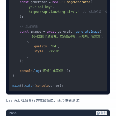
const
 generator = 
new
GPTImageGenerator
(

'your-api-key'
,

'https://api.laozhang.ai/v1/'
// 或其他第三方服务
    );

// 生成图像
const
 images = 
await
 generator.
generateImage
(

'一只可爱的卡通猫咪，皮克斯风格，大眼睛，毛茸茸'
,

        {

quality
: 
'hd'
,

style
: 
'vivid'
        }

    );

console
.
log
(
'图像生成完成！'
);

}

main
().
catch
(
console
.
error
bash/cURL命令行方式最简单，适合快速测试：
bash
复制