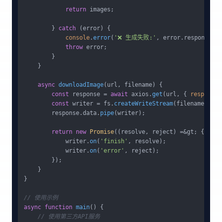
return
 images;

        } 
catch
 (error) {

console
.
error
(
'❌ 生成失败:'
, error.
response
?.
d
throw
 error;

        }

    }

async
downloadImage
(
url, filename
) {

const
 response = 
await
 axios.
get
(url, { 
responseT
const
 writer = fs.
createWriteStream
(filename);

        response.
data
.
pipe
(writer);

return
new
Promise
((resolve, reject) =&gt; {

            writer.
on
(
'finish'
, resolve);

            writer.
on
(
'error'
, reject);

        });

    }

}

// 使用示例
async
function
main
(
) {

// 使用第三方API服务