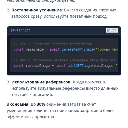
Реалистичный стиль, яркие цвета."
Постепенное уточнение
: Вместо создания сложных
запросов сразу, используйте поэтапный подход:
javascript
复制
// Шаг 1: Создание базового изображения
const
 baseImage = 
await
generateGPTImage
(
"Горный пейзаж с
// Шаг 2: Уточнение деталей (передаем baseImage для измен
const
 refinedImage = 
await
editGPTImage
(baseImage, 
"Добав
Использование референсов
: Когда возможно,
используйте визуальные референсы вместо длинных
текстовых описаний.
Экономия
: До
30%
снижения затрат за счет
уменьшения количества повторных запросов и более
эффективных промптов.