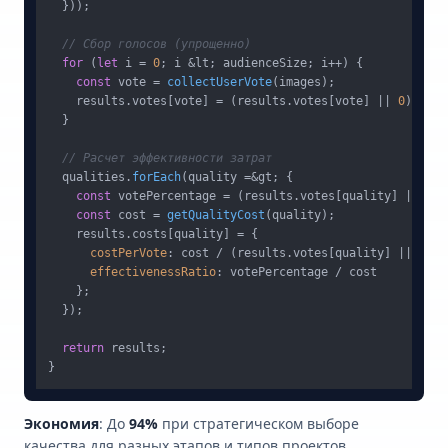
  }));

// Сбор голосов (упрощенно)
for
 (
let
 i = 
0
; i &lt; audienceSize; i++) {

const
 vote = 
collectUserVote
(images);

    results.
votes
[vote] = (results.
votes
[vote] || 
0
) + 
1
;

  }

// Расчет эффективности затрат
  qualities.
forEach
(quality =&gt; {

const
 votePercentage = (results.
votes
[quality] || 
0
) 
const
 cost = 
getQualityCost
(quality);

    results.
costs
[quality] = {

costPerVote
: cost / (results.
votes
[quality] || 
1
),

effectivenessRatio
: votePercentage / cost

    };

  });

return
 results;

Экономия
: До
94%
при стратегическом выборе
качества для разных этапов и типов проектов.