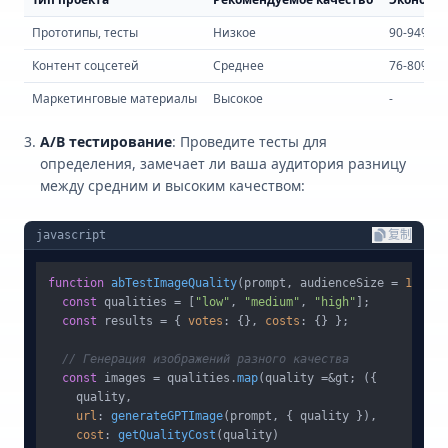
Прототипы, тесты
Низкое
90-94%
Контент соцсетей
Среднее
76-80%
Маркетинговые материалы
Высокое
-
A/B тестирование
: Проведите тесты для
определения, замечает ли ваша аудитория разницу
между средним и высоким качеством:
javascript
复制
function
abTestImageQuality
(
prompt, audienceSize = 
100
) {

const
 qualities = [
"low"
, 
"medium"
, 
"high"
];

const
 results = { 
votes
: {}, 
costs
: {} };

// Генерация изображений разного качества
const
 images = qualities.
map
(quality =&gt; ({

    quality,

url
: 
generateGPTImage
(prompt, { quality }),

cost
: 
getQualityCost
(quality)
