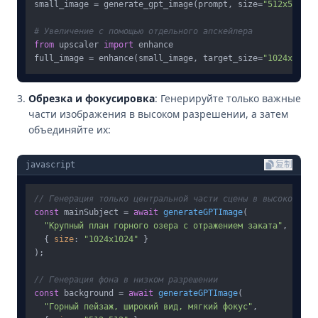
small_image = generate_gpt_image(prompt, size=
"512x512"
)

# Увеличение с помощью отдельного апскейлера
from
 upscaler 
import
 enhance

full_image = enhance(small_image, target_size=
"1024x1024"
Обрезка и фокусировка
: Генерируйте только важные
части изображения в высоком разрешении, а затем
объединяйте их:
javascript
复制
// Генерация только центральной части сцены в высоком раз
const
 mainSubject = 
await
generateGPTImage
(

"Крупный план горного озера с отражением заката"
, 

  { 
size
: 
"1024x1024"
 }

);

// Генерация фона в низком разрешении
const
 background = 
await
generateGPTImage
(

"Горный пейзаж, широкий вид, мягкий фокус"
,
