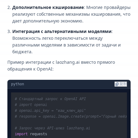
Дополнительное кэширование
: Многие провайдеры
реализуют собственные механизмы кэширования, что
дает дополнительную экономию.
Интеграция с альтернативными моделями
:
Возможность легко переключаться между
различными моделями в зависимости от задачи и
бюджета.
Пример интеграции с laozhang.ai вместо прямого
обращения к OpenAI:
python
复制
# Стандартный запрос к OpenAI API
# import openai
# openai.api_key = "ваш_ключ_api"
# response = openai.Image.create(prompt="Горный пейзаж", 
# Запрос через API-шлюз laozhang.ai
import
 requests
