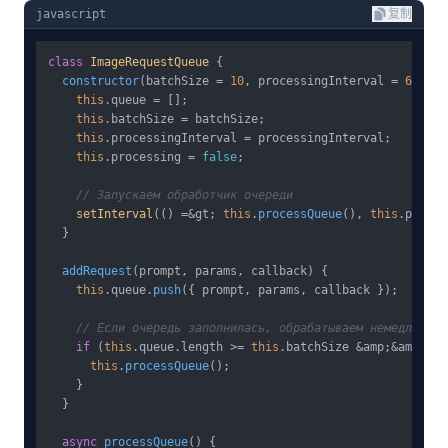
javascript
复制
class
ImageRequestQueue
 {

constructor
(
batchSize = 
10
, processingInterval = 
60000
)
this
.
queue
 = [];

this
.
batchSize
 = batchSize;

this
.
processingInterval
 = processingInterval;

this
.
processing
 = 
false
;

// Запускаем обработчик очереди
setInterval
(() =&gt; 
this
.
processQueue
(), 
this
.
proces
  }

addRequest
(
prompt, params, callback
) {

this
.
queue
.
push
({ prompt, params, callback });

// Если очередь заполнилась, обрабатываем немедленно
if
 (
this
.
queue
.
length
 >= 
this
.
batchSize
 &amp;&amp; !
t
this
.
processQueue
();

    }

  }

async
processQueue
(
) {
