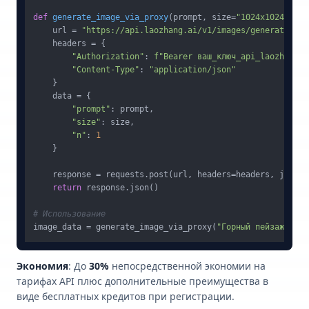
def
generate_image_via_proxy
(
prompt, size=
"1024x1024"
):

    url = 
"https://api.laozhang.ai/v1/images/generations"
    headers = {

"Authorization"
: 
f"Bearer ваш_ключ_api_laozhang"
,

"Content-Type"
: 
"application/json"
    }

    data = {

"prompt"
: prompt,

"size"
: size,

"n"
: 
1
    }

    response = requests.post(url, headers=headers, json=da
return
 response.json()

# Использование
image_data = generate_image_via_proxy(
"Горный пейзаж"
Экономия
: До
30%
непосредственной экономии на
тарифах API плюс дополнительные преимущества в
виде бесплатных кредитов при регистрации.