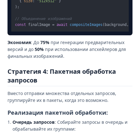
  { 
size
: 
"512x512"
 }

);

// Объединение изображений
const
 finalImage = 
await
compositeImages
Экономия
: До
75%
при генерации предварительных
версий и до
50%
при использовании апскейлеров для
финальных изображений.
Стратегия 4: Пакетная обработка
запросов
Вместо отправки множества отдельных запросов,
группируйте их в пакеты, когда это возможно.
Реализация пакетной обработки:
Очередь запросов
: Собирайте запросы в очередь и
обрабатывайте их группами: