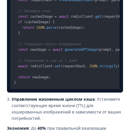
// Проверка кэша
const
 cachedImage = 
await
 redisClient.
get
(requestHash);

if
 (cachedImage) {

return
JSON
.
parse
(cachedImage);

  }

// Генерация нового изображения
const
 newImage = 
await
generateGPTImage
(prompt, params);
// Сохранение в кэш на 7 дней
await
 redisClient.
set
(requestHash, 
JSON
.
stringify
(newIm
return
 newImage;

Управление жизненным циклом кэша
: Установите
соответствующее время жизни (TTL) для
кэшированных изображений в зависимости от ваших
потребностей.
Экономия
: До
40%
при правильной реализации