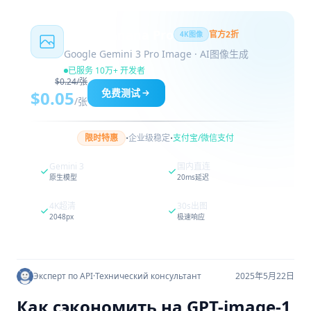
Nano Banana Pro
官方2折
4K图像
Google Gemini 3 Pro Image · AI图像生成
已服务 10万+ 开发者
$0.24/张
免费测试
$0.05
/张
·
·
限时特惠
企业级稳定
支付宝/微信支付
Gemini 3
国内直连
原生模型
20ms延迟
4K超清
30s出图
2048px
极速响应
Эксперт по API
·
Технический консультант
2025年5月22日
Как сэкономить на GPT-image-1