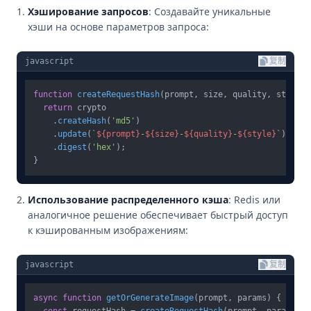
Хэширование запросов
: Создавайте уникальные
хэши на основе параметров запроса:
javascript
复制
function
createRequestHash
(
prompt, size, quality, style
) 
return
 crypto

    .
createHash
(
'md5'
)

    .
update
(
`
${prompt}
-
${size}
-
${quality}
-
${style}
`
)

    .
digest
(
'hex'
);

Использование распределенного кэша
: Redis или
аналогичное решение обеспечивает быстрый доступ
к кэшированным изображениям:
javascript
复制
async
function
getOrGenerateImage
(
prompt, params
) {

const
 requestHash = 
createRequestHash
(prompt, params);
