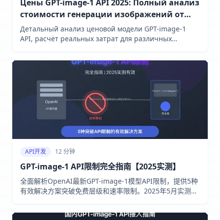
Цены GPT-image-1 API 2025: Полный анализ
стоимости генерации изображений от
OpenAI
Детальный анализ ценовой модели GPT-image-1
API, расчёт реальных затрат для различных
сценариев использования и стратегии
оптимизации расходов с экономией до 30% через
laozhang.ai
API开发
12 分钟
GPT-image-1 API限制完全指南【2025实测】
全面解析OpenAI最新GPT-image-1模型API限制，提供5种
有效解决方案突破免费层级和速率限制。2025年5月实测有
效。