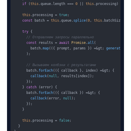
if
 (
this
.
queue
.
length
 === 
0
 || 
this
.
processing
) 
retur
this
.
processing
 = 
true
;

const
 batch = 
this
.
queue
.
splice
(
0
, 
this
.
batchSize
);

try
 {

// Отправляем запросы параллельно
const
 results = 
await
Promise
.
all
(

        batch.
map
(({ prompt, params }) =&gt; 
generateGPTI
      );

// Вызываем колбэки с результатами
      batch.
forEach
(({ callback }, index) =&gt; {

callback
(
null
, results[index]);

      });

    } 
catch
 (error) {

      batch.
forEach
(({ callback }) =&gt; {

callback
(error, 
null
);

      });

    }

this
.
processing
 = 
false
;

  }
